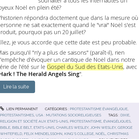
souhaiter à tous les internautes un
oyeux Noël en plein été?
'historien répondra doctement que dans la mesure où
ersonne ne sait exactement quand le "vrai" Noël s'est
roduit, pourquoi pas un 20 juillet?
llez, je vous accorde que cette date est peu probable.
ais puisqu'il "n'y a plus de saisons" (paraît-il), rien
'empêche d'évoquer un cantique de Noël dans notre
érie de l'été sur le
Gospel du Sud des Etats-Unis
, avec
Hark ! The Herald Angels Sing
".
Lire la suite
LIEN PERMANENT
CATÉGORIES :
PROTESTANTISME ÉVANGÉLIQUE
,
PROTESTANTISMES
,
USA : MUTATIONS SOCIORELIGIEUSES
TAGS :
DIXIE
,
RELIGION ET SOCIÉTÉ AUX ETATS-UNIS
,
PROTESTANTISME
,
ÉVANGÉLIQUES
,
BIBLE
,
BIBLE BELT
,
ETATS-UNIS
,
CHARLES WESLEY
,
JOHN WESLEY
,
GEROGE
WHITEFIELD
,
FELIX MENDELSSOHN
,
KING'S COLLEGE
,
NOËL
,
CHRISTMAS