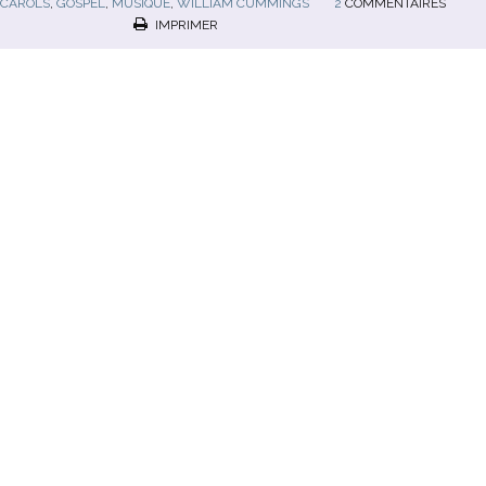
CAROLS
,
GOSPEL
,
MUSIQUE
,
WILLIAM CUMMINGS
2
COMMENTAIRES
IMPRIMER