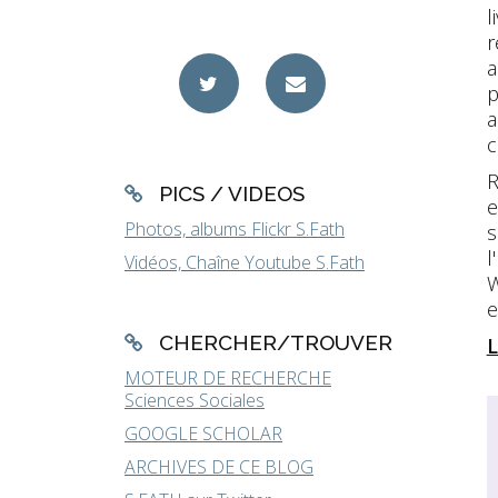
l
r
a
p
a
c
R
PICS / VIDEOS
e
Photos, albums Flickr S.Fath
s
l
Vidéos, Chaîne Youtube S.Fath
W
e
CHERCHER/TROUVER
L
MOTEUR DE RECHERCHE
Sciences Sociales
GOOGLE SCHOLAR
ARCHIVES DE CE BLOG