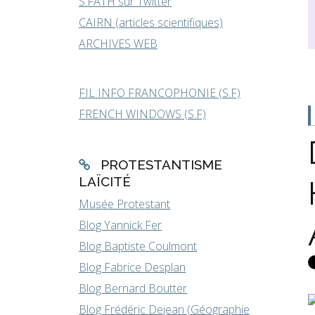
S.FATH sur Twitter
CAIRN (articles scientifiques)
ARCHIVES WEB
FIL INFO FRANCOPHONIE (S.F)
FRENCH WINDOWS (S.F)
PROTESTANTISME
LAÏCITÉ
Musée Protestant
Blog Yannick Fer
Blog Baptiste Coulmont
Blog Fabrice Desplan
Blog Bernard Boutter
Blog Frédéric Dejean (Géographie