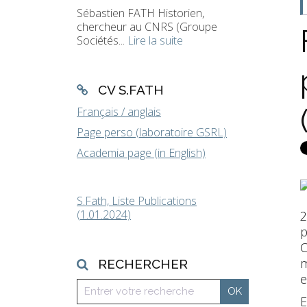
Sébastien FATH Historien,
chercheur au CNRS (Groupe
Sociétés...
Lire la suite
CV S.FATH
Français / anglais
Page perso (laboratoire GSRL)
Academia page (in English)
S.Fath, Liste Publications
(1.01.2024)
2
p
C
m
RECHERCHER
e
E