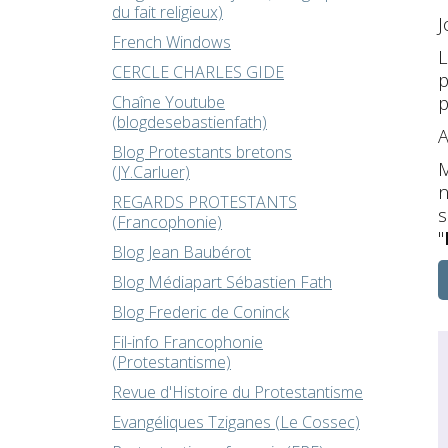
du fait religieux)
J
French Windows
L
CERCLE CHARLES GIDE
p
p
Chaîne Youtube
(blogdesebastienfath)
A
Blog Protestants bretons
M
(JY.Carluer)
n
REGARDS PROTESTANTS
s
(Francophonie)
"
Blog Jean Baubérot
Blog Médiapart Sébastien Fath
Blog Frederic de Coninck
Fil-info Francophonie
(Protestantisme)
Revue d'Histoire du Protestantisme
Evangéliques Tziganes (Le Cossec)