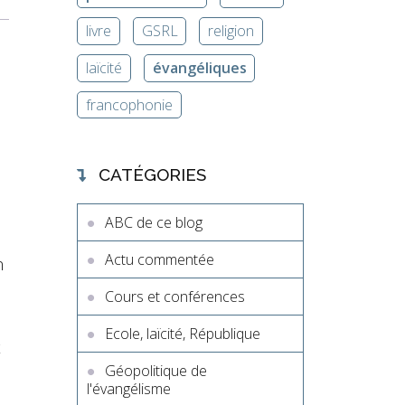
livre
GSRL
religion
laïcité
évangéliques
francophonie
CATÉGORIES
ABC de ce blog
Actu commentée
n
Cours et conférences
Ecole, laïcité, République
x
Géopolitique de
l'évangélisme