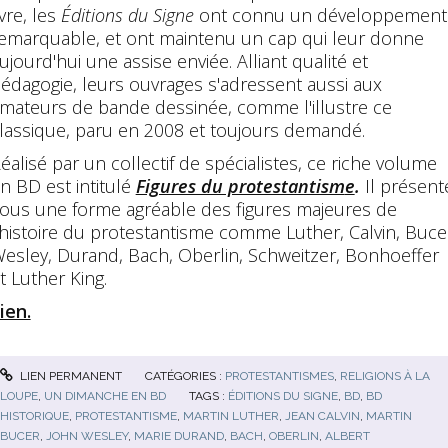
ivre, les
Éditions du Signe
ont connu un développement
emarquable, et ont maintenu un cap qui leur donne
ujourd'hui une assise enviée. Alliant qualité et
édagogie, leurs ouvrages s'adressent aussi aux
mateurs de bande dessinée, comme l'illustre ce
lassique, paru en 2008 et toujours demandé.
éalisé par un collectif de spécialistes, ce riche volume
n BD est intitulé
Figures du protestantism
e
.
Il présent
ous une forme agréable des figures majeures de
'histoire du protestantisme comme Luther, Calvin, Buce
esley, Durand, Bach, Oberlin, Schweitzer, Bonhoeffer
t Luther King.
ien.
LIEN PERMANENT
CATÉGORIES :
PROTESTANTISMES
,
RELIGIONS À LA
LOUPE
,
UN DIMANCHE EN BD
TAGS :
ÉDITIONS DU SIGNE
,
BD
,
BD
HISTORIQUE
,
PROTESTANTISME
,
MARTIN LUTHER
,
JEAN CALVIN
,
MARTIN
BUCER
,
JOHN WESLEY
,
MARIE DURAND
,
BACH
,
OBERLIN
,
ALBERT