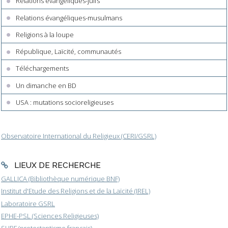
Relations évangéliques-juifs
Relations évangéliques-musulmans
Religions à la loupe
République, Laïcité, communautés
Téléchargements
Un dimanche en BD
USA : mutations socioreligieuses
Observatoire International du Religieux (CERI/GSRL)
LIEUX DE RECHERCHE
GALLICA (Bibliothèque numérique BNF)
Institut d'Etude des Religions et de la Laïcité (IREL)
Laboratoire GSRL
EPHE-PSL (Sciences Religieuses)
SHPF (protestantisme français)