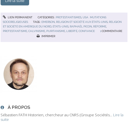
Lire la suite
LIEN PERMANENT
CATÉGORIES :
PROTESTANTISMES
,
USA : MUTATIONS
SOCIORELIGIEUSES
TAGS :
EMERSON
,
RELIGION ET SOCIÉTÉ AUX ÉTATS-UNIS
,
RELIGION
ET SOCIÉTÉ EN AMÉRIQUE DU NORD
,
ÉTATS-UNIS
,
RAPHAËL PICON
,
RÉFORME
,
PROTESTANTISME
,
CALVINISME
,
PURITANISME
,
LIBERTÉ
,
CONFIANCE
1
COMMENTAIRE
IMPRIMER
À PROPOS
Sébastien FATH Historien, chercheur au CNRS (Groupe Sociétés...
Lire la
suite