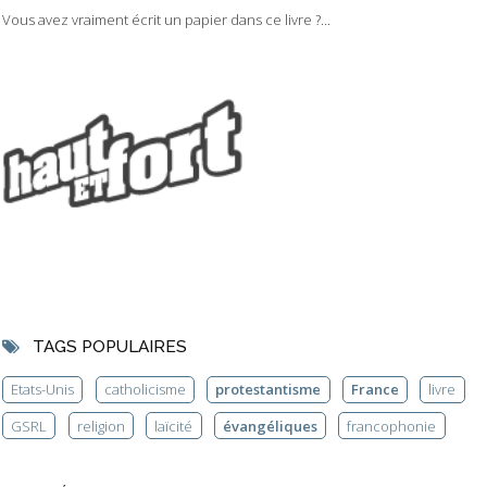
Vous avez vraiment écrit un papier dans ce livre ?...
TAGS POPULAIRES
Etats-Unis
catholicisme
protestantisme
France
livre
GSRL
religion
laïcité
évangéliques
francophonie