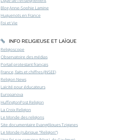
Ligue de l'enseignement
Blog Anne-Sophie Lamine
Huguenots en France
Foi et Vie
INFO RELIGIEUSE ET LAÏQUE
Religioscope
Observatoire des médias
Portail protestant français
France, faits et chiffres (INSEE)
Religion News
Laïcité pour éducateurs
Europanova
HuffingtonPost Religion
La Croix Religion
Le Monde des religions
Site documentaire Evangéliques Tziganes
Le Monde (rubrique "Religion")
Une foi par semaine (blog I. de Gaulmyn)