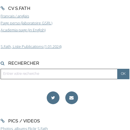
CV S.FATH
Français / anglais
Page perso (laboratoire GSRL)
Academia page (in English)
S.Fath, Liste Publications (1.01.2024)
RECHERCHER
PICS / VIDEOS
Photos, albums Flickr S.Fath