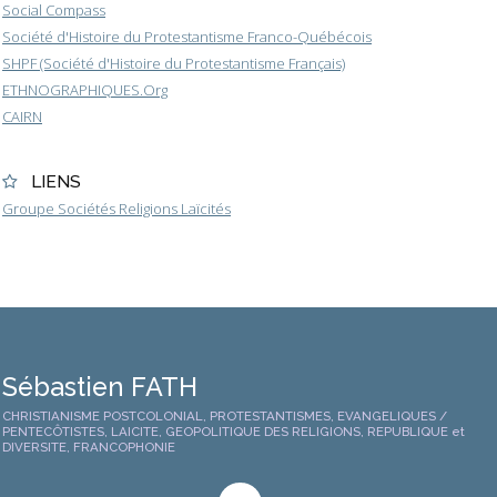
Social Compass
Société d'Histoire du Protestantisme Franco-Québécois
SHPF (Société d'Histoire du Protestantisme Français)
ETHNOGRAPHIQUES.Org
CAIRN
LIENS
Groupe Sociétés Religions Laïcités
Sébastien FATH
CHRISTIANISME POSTCOLONIAL, PROTESTANTISMES, EVANGELIQUES /
PENTECÔTISTES, LAICITE, GEOPOLITIQUE DES RELIGIONS, REPUBLIQUE et
DIVERSITE, FRANCOPHONIE