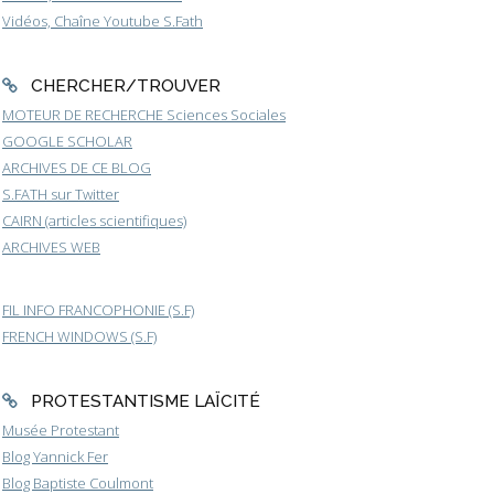
Vidéos, Chaîne Youtube S.Fath
CHERCHER/TROUVER
MOTEUR DE RECHERCHE Sciences Sociales
GOOGLE SCHOLAR
ARCHIVES DE CE BLOG
S.FATH sur Twitter
CAIRN (articles scientifiques)
ARCHIVES WEB
FIL INFO FRANCOPHONIE (S.F)
FRENCH WINDOWS (S.F)
PROTESTANTISME LAÏCITÉ
Musée Protestant
Blog Yannick Fer
Blog Baptiste Coulmont