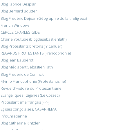
Blog Fabrice Desplan
Blog Bernard Boutter
Blog Frédéric Dejean (Géographie du fait religieux)
French Windows
CERCLE CHARLES GIDE
Chaîne Youtube (blogdesebastienfath)
Blog Protestants bretons (JY.Carluer)
REGARDS PROTESTANTS (Francophonie)
Blog Jean Baubérot
Blog Médiapart Sébastien Fath
Blog Frederic de Coninck
Fil-info Francophonie (Protestantisme)
Revue d'Histoire du Protestantisme
Evangéliques Tziganes (Le Cossec)
Protestantisme français (FPF)
Eglises congolaises, CASARHEMA
InfoChrétienne
Blog Catherine Kintzler