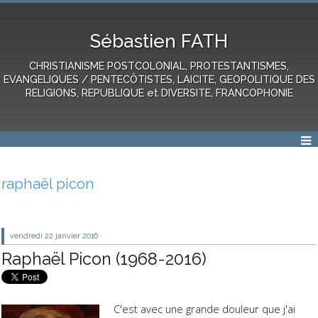
Sébastien FATH
CHRISTIANISME POSTCOLONIAL, PROTESTANTISMES,
EVANGELIQUES / PENTECÔTISTES, LAICITE, GEOPOLITIQUE DES
RELIGIONS, REPUBLIQUE et DIVERSITE, FRANCOPHONIE
raphaël picon
vendredi 22
janvier 2016
Raphaël Picon (1968-2016)
C'est avec une grande douleur que j'ai