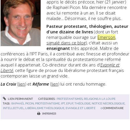
appris le décès précoce, hier (21 janvier)
de Raphaël Picon. Ma dernière rencontre
avec lui remonte à un an. Il se disait
malade... Désormais, il ne souffre plus.
Pasteur protestant, théologien, auteur
d'une dizaine de livres
(dont un fort
remarquable ouvrage sur
Emerson
,
signalé dans ce blog
), c'était aussi un
enseignant
très apprécié. Maître de
conférences à l'IPT Paris, il a contribué avec finesse et profondeur
à nourrir le débat et la spiritualité du protestantisme réformé
auquel il appartenait. Co-directeur durant dix ans d'
Evangile et
Liberté
, cette figure de proue du libéralisme protestant français
contemporain laisse un grand vide.
La Croix
(
lien
) et
Réforme
(
lien
) lui ont rendu hommage.
LIEN PERMANENT
CATÉGORIES :
PROTESTANTISMES
,
RELIGIONS À LA LOUPE
TAGS :
RAPHAËL PICON
,
PROTESTANTISME
,
IPT
,
EPUF
,
THÉOLOGIE
,
NOTICE NÉCROLOGIQUE
,
INTELLECTUEL
,
LIBÉRALISME THÉOLOGIQUE
,
EVANGILE ET LIBERTÉ
0
COMMENTAIRE
IMPRIMER