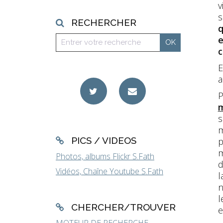
v
s
RECHERCHER
q
e
E
a
P
m
s
m
PICS / VIDEOS
p
m
Photos, albums Flickr S.Fath
d
Vidéos, Chaîne Youtube S.Fath
l
n
l
CHERCHER/TROUVER
e