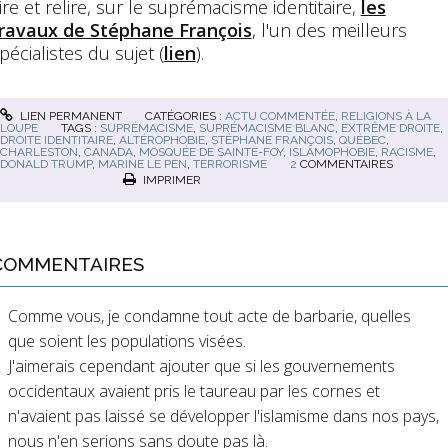
ire et relire, sur le suprémacisme identitaire,
les
ravaux de Stéphane François
, l'un des meilleurs
pécialistes du sujet (
lien
).
LIEN PERMANENT
CATÉGORIES :
ACTU COMMENTÉE
,
RELIGIONS À LA
LOUPE
TAGS :
SUPRÉMACISME
,
SUPRÉMACISME BLANC
,
EXTRÊME DROITE
,
DROITE IDENTITAIRE
,
ALTÉROPHOBIE
,
STÉPHANE FRANÇOIS
,
QUÉBEC
,
CHARLESTON
,
CANADA
,
MOSQUÉE DE SAINTE-FOY
,
ISLAMOPHOBIE
,
RACISME
,
DONALD TRUMP
,
MARINE LE PEN
,
TERRORISME
2
COMMENTAIRES
IMPRIMER
COMMENTAIRES
Comme vous, je condamne tout acte de barbarie, quelles
que soient les populations visées.
J'aimerais cependant ajouter que si les gouvernements
occidentaux avaient pris le taureau par les cornes et
n'avaient pas laissé se développer l'islamisme dans nos pays,
nous n'en serions sans doute pas là.