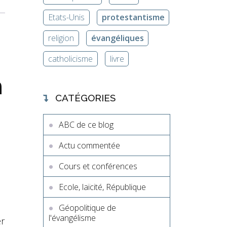
Etats-Unis
protestantisme
religion
évangéliques
catholicisme
livre
n
CATÉGORIES
ABC de ce blog
Actu commentée
Cours et conférences
Ecole, laïcité, République
Géopolitique de
l'évangélisme
er