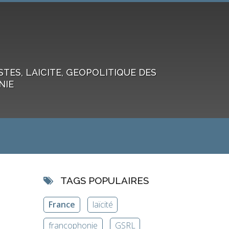
ES, LAICITE, GEOPOLITIQUE DES
NIE
TAGS POPULAIRES
France
laïcité
francophonie
GSRL