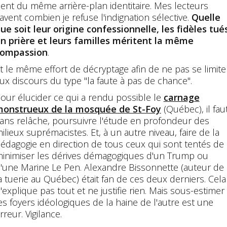
ient du même arrière-plan identitaire. Mes lecteurs
avent combien je refuse l'indignation sélective.
Quelle
ue soit leur origine confessionnelle, les fidèles tué
n prière et leurs familles méritent la même
compassion
.
t le même effort de décryptage afin de ne pas se limite
ux discours du type "la faute à pas de chance".
our élucider ce qui a rendu possible le
carnage
onstrueux de la mosquée de St-Foy
(Québec), il faut
ans relâche, poursuivre l'étude en profondeur des
ilieux suprémacistes. Et, à un autre niveau, faire de la
édagogie en direction de tous ceux qui sont tentés de
inimiser les dérives démagogiques d'un Trump ou
'une Marine Le Pen. Alexandre Bissonnette (auteur de
a tuerie au Québec) était fan de ces deux derniers. Cela
'explique pas tout et ne justifie rien. Mais sous-estimer
es foyers idéologiques de la haine de l'autre est une
rreur. Vigilance.