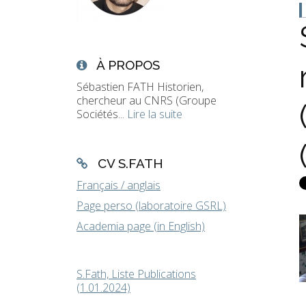
À PROPOS
Sébastien FATH Historien,
chercheur au CNRS (Groupe
Sociétés...
Lire la suite
CV S.FATH
Français / anglais
Page perso (laboratoire GSRL)
Academia page (in English)
S.Fath, Liste Publications
(1.01.2024)