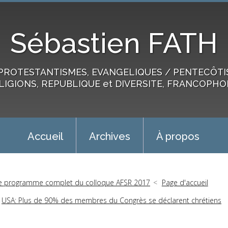
Sébastien FATH
PROTESTANTISMES, EVANGELIQUES / PENTECÔTIST
LIGIONS, REPUBLIQUE et DIVERSITE, FRANCOPHO
Accueil
Archives
À propos
e programme complet du colloque AFSR 2017
Page d'accueil
USA: Plus de 90% des membres du Congrès se déclarent chrétiens