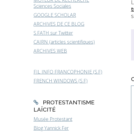
MOTEUR DE RECHERCHE
L
Sciences Sociales
t
GOOGLE SCHOLAR
s
ARCHIVES DE CE BLOG
S.FATH sur Twitter
CAIRN (articles scientifiques)
ARCHIVES WEB
FIL INFO FRANCOPHONIE (S.F)
FRENCH WINDOWS (S.F)
PROTESTANTISME
LAÏCITÉ
Musée Protestant
Blog Yannick Fer