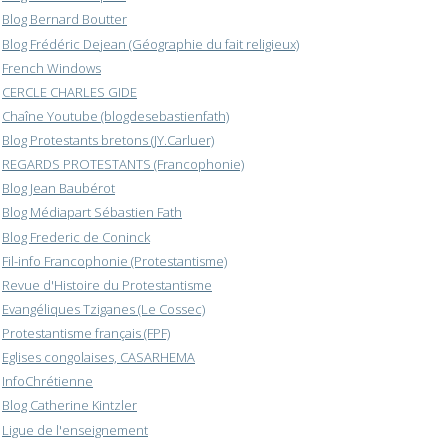
Blog Bernard Boutter
Blog Frédéric Dejean (Géographie du fait religieux)
French Windows
CERCLE CHARLES GIDE
Chaîne Youtube (blogdesebastienfath)
Blog Protestants bretons (JY.Carluer)
REGARDS PROTESTANTS (Francophonie)
Blog Jean Baubérot
Blog Médiapart Sébastien Fath
Blog Frederic de Coninck
Fil-info Francophonie (Protestantisme)
Revue d'Histoire du Protestantisme
Evangéliques Tziganes (Le Cossec)
Protestantisme français (FPF)
Eglises congolaises, CASARHEMA
InfoChrétienne
Blog Catherine Kintzler
Ligue de l'enseignement