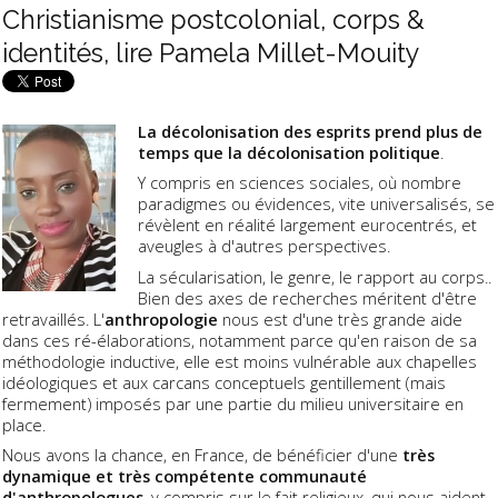
Christianisme postcolonial, corps &
identités, lire Pamela Millet-Mouity
La décolonisation des esprits prend plus de
temps que la décolonisation politique
.
Y compris en sciences sociales, où nombre
paradigmes ou évidences, vite universalisés, se
révèlent en réalité largement eurocentrés, et
aveugles à d'autres perspectives.
La sécularisation, le genre, le rapport au corps..
Bien des axes de recherches méritent d'être
retravaillés. L'
anthropologie
nous est d'une très grande aide
dans ces ré-élaborations, notamment parce qu'en raison de sa
méthodologie inductive, elle est moins vulnérable aux chapelles
idéologiques et aux carcans conceptuels gentillement (mais
fermement) imposés par une partie du milieu universitaire en
place.
Nous avons la chance, en France, de bénéficier d'une
très
dynamique et très compétente communauté
d'anthropologues
, y compris sur le fait religieux, qui nous aident