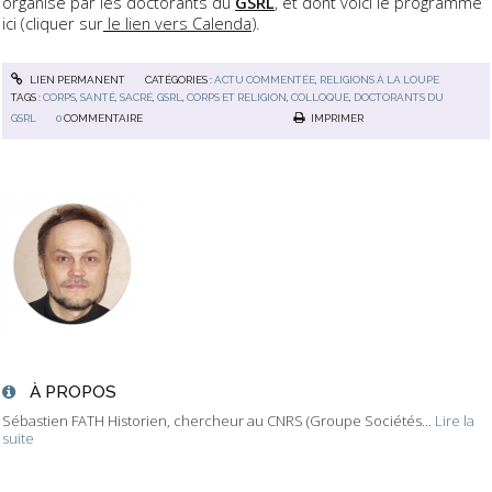
organisé par les doctorants du
GSRL
, et dont voici le programme
ici (cliquer sur
le lien vers Calenda
).
LIEN PERMANENT
CATÉGORIES :
ACTU COMMENTÉE
,
RELIGIONS À LA LOUPE
TAGS :
CORPS
,
SANTÉ
,
SACRÉ
,
GSRL
,
CORPS ET RELIGION
,
COLLOQUE
,
DOCTORANTS DU
GSRL
0
COMMENTAIRE
IMPRIMER
À PROPOS
Sébastien FATH Historien, chercheur au CNRS (Groupe Sociétés...
Lire la
suite