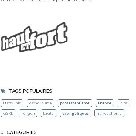
TAGS POPULAIRES
Etats-Unis
catholicisme
protestantisme
France
livre
GSRL
religion
laïcité
évangéliques
francophonie
CATÉGORIES