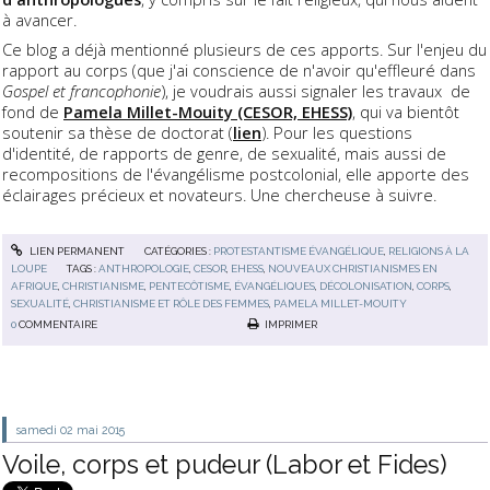
à avancer.
Ce blog a déjà mentionné plusieurs de ces apports. Sur l'enjeu du
rapport au corps (que j'ai conscience de n'avoir qu'effleuré dans
Gospel et francophonie
), je voudrais aussi signaler les travaux de
fond de
Pamela Millet-Mouity (CESOR, EHESS)
, qui va bientôt
soutenir sa thèse de doctorat (
lien
). Pour les questions
d'identité, de rapports de genre, de sexualité, mais aussi de
recompositions de l'évangélisme postcolonial, elle apporte des
éclairages précieux et novateurs. Une chercheuse à suivre.
LIEN PERMANENT
CATÉGORIES :
PROTESTANTISME ÉVANGÉLIQUE
,
RELIGIONS À LA
LOUPE
TAGS :
ANTHROPOLOGIE
,
CESOR
,
EHESS
,
NOUVEAUX CHRISTIANISMES EN
AFRIQUE
,
CHRISTIANISME
,
PENTECÔTISME
,
ÉVANGÉLIQUES
,
DÉCOLONISATION
,
CORPS
,
SEXUALITÉ
,
CHRISTIANISME ET RÔLE DES FEMMES
,
PAMELA MILLET-MOUITY
0
COMMENTAIRE
IMPRIMER
samedi 02
mai 2015
Voile, corps et pudeur (Labor et Fides)