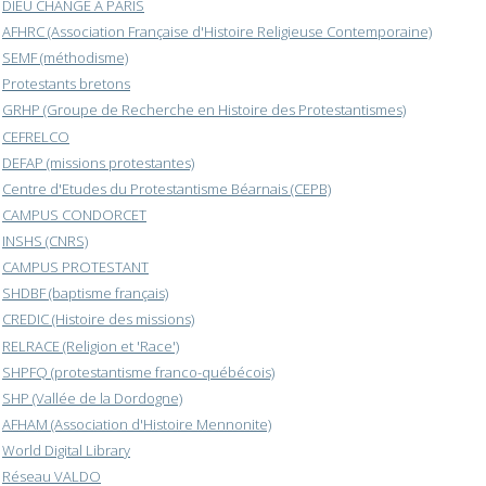
DIEU CHANGE A PARIS
AFHRC (Association Française d'Histoire Religieuse Contemporaine)
SEMF (méthodisme)
Protestants bretons
GRHP (Groupe de Recherche en Histoire des Protestantismes)
CEFRELCO
DEFAP (missions protestantes)
Centre d'Etudes du Protestantisme Béarnais (CEPB)
CAMPUS CONDORCET
INSHS (CNRS)
CAMPUS PROTESTANT
SHDBF (baptisme français)
CREDIC (Histoire des missions)
RELRACE (Religion et 'Race')
SHPFQ (protestantisme franco-québécois)
SHP (Vallée de la Dordogne)
AFHAM (Association d'Histoire Mennonite)
World Digital Library
Réseau VALDO