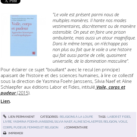
"Le voile est présent parmi nous de
multiples manières. Il hante nos modes
vestimentaires, discrètement ou de manière
ostensible. On peut en faire une prison
ambulante, mais aussi un atour magnifique.
Dans le même temps, on n’échappe pas
non plus au fait que le voile a une histoire
qui fait aussi partie de celle, quasiment
universelle, de la domination masculine".
Pour éclairer ce sujet "bouillant" avec le recul (en principe)
apaisant de l'histoire et des sciences humaines, à lire ce collectif
sous la direction de Yasmina Foehr-Janssens, Silvia Naef et Aline
Schlaepfer aux éditions Labor et Fides, intitulé
Voile, corps et
pudeur
(2015)
.
Lien
.
LIEN PERMANENT
CATÉGORIES :
RELIGIONS À LA LOUPE
TAGS :
LABOR ET FIDES
,
LIVRE
,
YASMINA FOEHR-JANSSENS
,
SILVIA NAEF
,
ALINE SCHLAEPFER
,
RELIGION
,
VOILE
,
CORPS
,
PUDEUR
,
FEMMES ET RELIGION
1
COMMENTAIRE
IMPRIMER