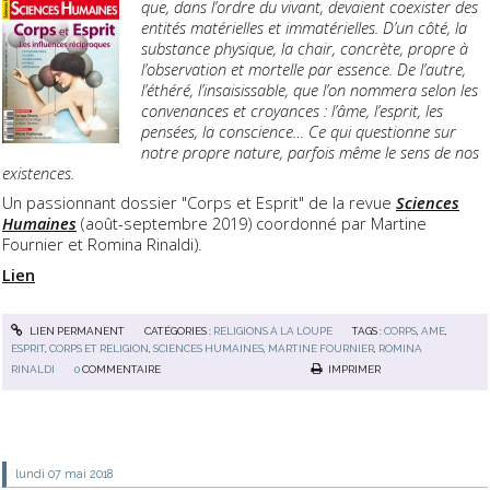
que, dans l’ordre du vivant, devaient coexister des
entités matérielles et immatérielles. D’un côté, la
substance physique, la chair, concrète, propre à
l’observation et mortelle par essence. De l’autre,
l’éthéré, l’insaisissable, que l’on nommera selon les
convenances et croyances : l’âme, l’esprit, les
pensées, la conscience… Ce qui questionne sur
notre propre nature, parfois même le sens de nos
existences.
Un passionnant dossier "Corps et Esprit" de la revue
Sciences
Humaines
(août-septembre 2019) coordonné par Martine
Fournier et Romina Rinaldi).
Lien
LIEN PERMANENT
CATÉGORIES :
RELIGIONS À LA LOUPE
TAGS :
CORPS
,
AME
,
ESPRIT
,
CORPS ET RELIGION
,
SCIENCES HUMAINES
,
MARTINE FOURNIER
,
ROMINA
RINALDI
0
COMMENTAIRE
IMPRIMER
lundi 07
mai 2018