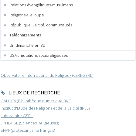
Relations évangéliques-musulmans
Religions à la loupe
République, Laïcité, communautés
Téléchargements
Un dimanche en BD
USA : mutations socioreligieuses
Observatoire International du Religieux (CERI/GSRL)
LIEUX DE RECHERCHE
GALLICA (Bibliothèque numérique BNF)
Institut d'Etude des Religions et de la Laïcité (IREL)
Laboratoire GSRL
EPHE-PSL (Sciences Religieuses)
SHPF (protestantisme français)