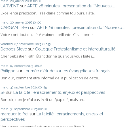
mardi 20
janvier 2026
10h00
LARVENT
sur
ARTE 28 minutes : présentation du "Nouveau...
Excellente prestation. Très claire comme toujours. Hâte...
mardi 20
janvier 2026
10h00
CARGANT Ben
sur
ARTE 28 minutes : présentation du "Nouveau...
Votre contribution a été vraiment brillante. Cela donne...
vendredi 07
novembre 2025
22h45
Deboos Steve
sur
Colloque Protestantisme et Interculturalité
Cher Sébastien Fath, Étant donné que vous vous faites...
mardi 07
octobre 2025
08h46
Philippe
sur
Journée d'étude sur les évangéliques français...
Bonjour, comment être informé de la publication de cette...
mardi 30
septembre 2025
00h25
SF
sur
La laïcité : enracinements, enjeux et perspectives
Bonsoir, non je n'ai pas écrit un "papier", mais un...
mardi 30
septembre 2025
00h20
marguerite frei
sur
La laïcité : enracinements, enjeux et
perspectives
Vous avez vraiment écrit un papier dans ce livre ?...