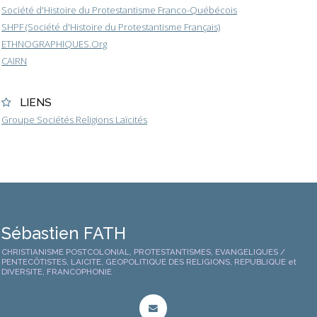
Société d'Histoire du Protestantisme Franco-Québécois
SHPF (Société d'Histoire du Protestantisme Français)
ETHNOGRAPHIQUES.Org
CAIRN
LIENS
Groupe Sociétés Religions Laïcités
Sébastien FATH
CHRISTIANISME POSTCOLONIAL, PROTESTANTISMES, EVANGELIQUES /
PENTECÔTISTES, LAICITE, GEOPOLITIQUE DES RELIGIONS, REPUBLIQUE et
DIVERSITE, FRANCOPHONIE