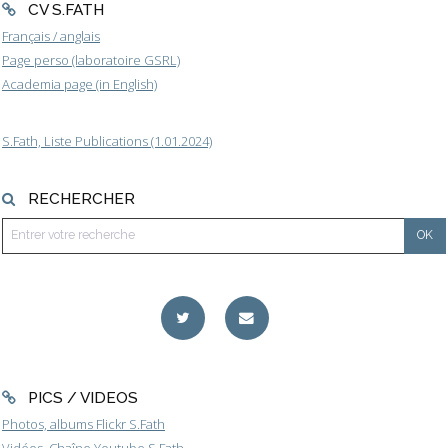
CV S.FATH
Français / anglais
Page perso (laboratoire GSRL)
Academia page (in English)
S.Fath, Liste Publications (1.01.2024)
RECHERCHER
PICS / VIDEOS
Photos, albums Flickr S.Fath