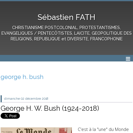
Sébastien FATH
CHRISTIANISME POSTCOLONIAL, PROTESTANTISMES,
EVANGELIQUES / PENTECÔTISTES, LAICITE, GEOPOLITIQUE DES
RELIGIONS, REPUBLIQUE et DIVERSITE, FRANCOPHONIE
george h. bush
dimanche 02
décembre 2018
George H. W. Bush (1924-2018)
C'est à la "une" du Monde