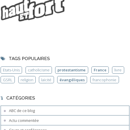
TAGS POPULAIRES
Etats-Unis
catholicisme
protestantisme
France
livre
GSRL
religion
laïcité
évangéliques
francophonie
CATÉGORIES
ABC de ce blog
Actu commentée
Cours et conférences