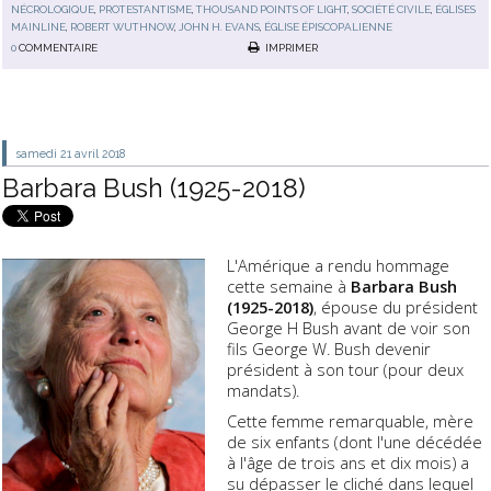
NÉCROLOGIQUE
,
PROTESTANTISME
,
THOUSAND POINTS OF LIGHT
,
SOCIÉTÉ CIVILE
,
ÉGLISES
MAINLINE
,
ROBERT WUTHNOW
,
JOHN H. EVANS
,
ÉGLISE ÉPISCOPALIENNE
0
COMMENTAIRE
IMPRIMER
samedi 21
avril 2018
Barbara Bush (1925-2018)
L'Amérique a rendu hommage
cette semaine à
Barbara Bush
(1925-2018)
, épouse du président
George H Bush avant de voir son
fils George W. Bush devenir
président à son tour (pour deux
mandats).
Cette femme remarquable, mère
de six enfants (dont l'une décédée
à l'âge de trois ans et dix mois) a
su dépasser le cliché dans lequel