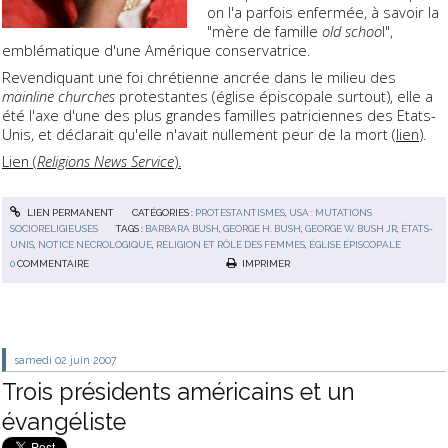
on l'a parfois enfermée, à savoir la
"mère de famille
old schoo
l",
emblématique d'une Amérique conservatrice.
Revendiquant une foi chrétienne ancrée dans le milieu des
mainline churches
protestantes (église épiscopale surtout), elle a
été l'axe d'une des plus grandes familles patriciennes des Etats-
Unis, et déclarait qu'elle n'avait nullement peur de la mort (
lien
).
Lien (
Religions News Service
).
LIEN PERMANENT
CATÉGORIES :
PROTESTANTISMES
,
USA : MUTATIONS
SOCIORELIGIEUSES
TAGS :
BARBARA BUSH
,
GEORGE H. BUSH
,
GEORGE W. BUSH JR
,
ÉTATS-
UNIS
,
NOTICE NÉCROLOGIQUE
,
RELIGION ET RÔLE DES FEMMES
,
ÉGLISE ÉPISCOPALE
0
COMMENTAIRE
IMPRIMER
samedi 02
juin 2007
Trois présidents américains et un
évangéliste