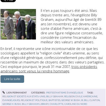
Il n'en a pas toujours été ainsi. Mais
depuis trente ans, l'évangéliste Billy
Graham, aujourd'hui âgé de bientôt 89
ans (en novembre), est devenu une
sorte d'abbé Pierre américain, c'est-à-
dire une figure religieuse consensuelle,
considérée comme l'incarnation du
meilleur des valeurs américaines.
En bref, il représente une icône incontournable de ce que les
sociologues appellent la "religion civile" états-unienne, au sens
d'une religiosité générique, confessionnellement peu définie, qui
rassemble un maximum de citoyens dans des valeurs partagées.
Ceci explique pourquoi, le jeudi 31 mai 2007,
trois présidents
américains sont venus lui rendre hommage
.
Lire la suite
LIEN PERMANENT
CATÉGORIES :
PROTESTANTISME ÉVANGÉLIQUE
TAGS :
RELIGION ET SOCIÉTÉ AUX ETATS-UNIS
,
BILLY GRAHAM
,
RELIGION CIVILE AMÉRICAINE
,
ÉVANGÉLIQUES
,
RELIGION ET POLITIQUE
,
BAPTISTES
,
GEORGE W. BUSH JR
,
BILL CLINTON
,
GEORGE H. BUSH
,
BILLY GRAHAM LIBRARY
,
CHARLOTTE
,
CAROLINE DU NORD