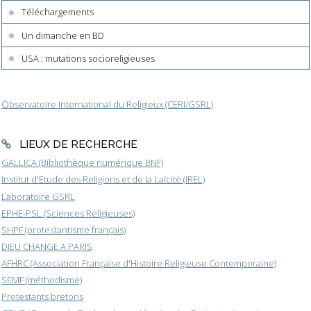
Téléchargements
Un dimanche en BD
USA : mutations socioreligieuses
Observatoire International du Religieux (CERI/GSRL)
LIEUX DE RECHERCHE
GALLICA (Bibliothèque numérique BNF)
Institut d'Etude des Religions et de la Laïcité (IREL)
Laboratoire GSRL
EPHE-PSL (Sciences Religieuses)
SHPF (protestantisme français)
DIEU CHANGE A PARIS
AFHRC (Association Française d'Histoire Religieuse Contemporaine)
SEMF (méthodisme)
Protestants bretons