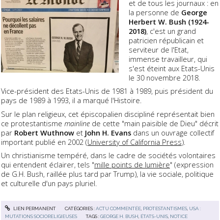
et de tous les journaux : en
la personne de
George
Herbert W. Bush (1924-
2018)
, c'est un grand
patricien républicain et
serviteur de l'Etat,
immense travailleur, qui
s'est éteint aux Etats-Unis
le 30 novembre 2018.
Vice-président des Etats-Unis de 1981 à 1989, puis président du
pays de 1989 à 1993, il a marqué l'Histoire.
Sur le plan religieux, cet épiscopalien discipliné représentait bien
ce protestantisme
mainline
de cette "main paisible de Dieu" décrit
par
Robert Wuthnow
et
John H. Evans
dans un ouvrage collectif
important publié en 2002 (
University of California Press
).
Un christianisme tempéré, dans le cadre de sociétés volontaires
qui entendent éclairer, tels "
mille points de lumière
" (expression
de G.H. Bush, raillée plus tard par Trump), la vie sociale, politique
et culturelle d'un pays pluriel.
LIEN PERMANENT
CATÉGORIES :
ACTU COMMENTÉE
,
PROTESTANTISMES
,
USA :
MUTATIONS SOCIORELIGIEUSES
TAGS :
GEORGE H. BUSH
,
ÉTATS-UNIS
,
NOTICE