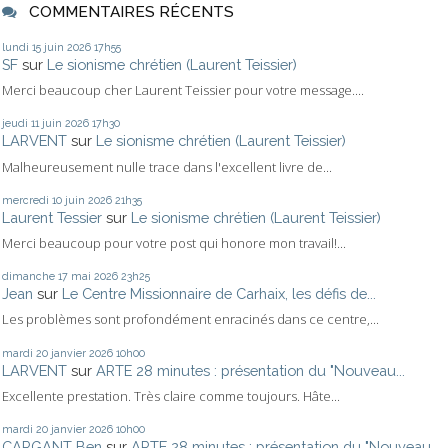
COMMENTAIRES RÉCENTS
lundi 15
juin 2026
17h55
SF
sur
Le sionisme chrétien (Laurent Teissier)
Merci beaucoup cher Laurent Teissier pour votre message....
jeudi 11
juin 2026
17h30
LARVENT
sur
Le sionisme chrétien (Laurent Teissier)
Malheureusement nulle trace dans l'excellent livre de...
mercredi 10
juin 2026
21h35
Laurent Tessier
sur
Le sionisme chrétien (Laurent Teissier)
Merci beaucoup pour votre post qui honore mon travail!...
dimanche 17
mai 2026
23h25
Jean
sur
Le Centre Missionnaire de Carhaix, les défis de...
Les problèmes sont profondément enracinés dans ce centre,...
mardi 20
janvier 2026
10h00
LARVENT
sur
ARTE 28 minutes : présentation du "Nouveau...
Excellente prestation. Très claire comme toujours. Hâte...
mardi 20
janvier 2026
10h00
CARGANT Ben
sur
ARTE 28 minutes : présentation du "Nouveau...