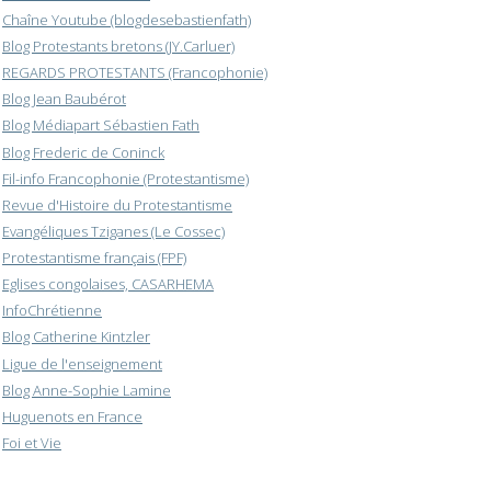
Chaîne Youtube (blogdesebastienfath)
Blog Protestants bretons (JY.Carluer)
REGARDS PROTESTANTS (Francophonie)
Blog Jean Baubérot
Blog Médiapart Sébastien Fath
Blog Frederic de Coninck
Fil-info Francophonie (Protestantisme)
Revue d'Histoire du Protestantisme
Evangéliques Tziganes (Le Cossec)
Protestantisme français (FPF)
Eglises congolaises, CASARHEMA
InfoChrétienne
Blog Catherine Kintzler
Ligue de l'enseignement
Blog Anne-Sophie Lamine
Huguenots en France
Foi et Vie