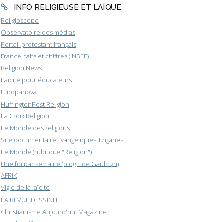
INFO RELIGIEUSE ET LAÏQUE
Religioscope
Observatoire des médias
Portail protestant français
France, faits et chiffres (INSEE)
Religion News
Laïcité pour éducateurs
Europanova
HuffingtonPost Religion
La Croix Religion
Le Monde des religions
Site documentaire Evangéliques Tziganes
Le Monde (rubrique "Religion")
Une foi par semaine (blog I. de Gaulmyn)
AFRIK
Vigie de la laïcité
LA REVUE DESSINEE
Christianisme Aujourd'hui Magazine