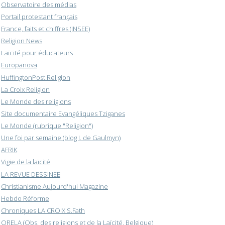
Observatoire des médias
Portail protestant français
France, faits et chiffres (INSEE)
Religion News
Laïcité pour éducateurs
Europanova
HuffingtonPost Religion
La Croix Religion
Le Monde des religions
Site documentaire Evangéliques Tziganes
Le Monde (rubrique "Religion")
Une foi par semaine (blog I. de Gaulmyn)
AFRIK
Vigie de la laïcité
LA REVUE DESSINEE
Christianisme Aujourd'hui Magazine
Hebdo Réforme
Chroniques LA CROIX S.Fath
ORELA (Obs. des religions et de la Laïcité, Belgique)