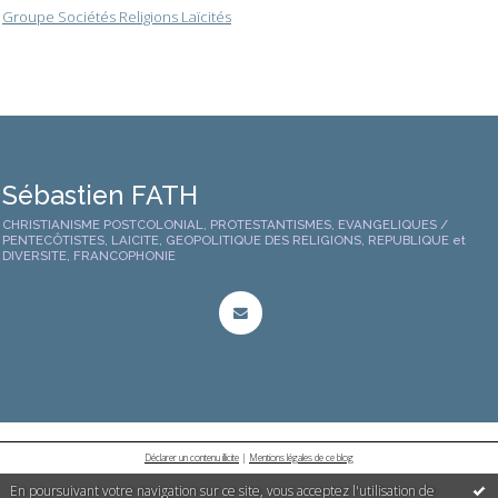
Groupe Sociétés Religions Laïcités
Sébastien FATH
CHRISTIANISME POSTCOLONIAL, PROTESTANTISMES, EVANGELIQUES /
PENTECÔTISTES, LAICITE, GEOPOLITIQUE DES RELIGIONS, REPUBLIQUE et
DIVERSITE, FRANCOPHONIE
Déclarer un contenu illicite
|
Mentions légales de ce blog
En poursuivant votre navigation sur ce site, vous acceptez l'utilisation de