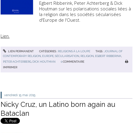
Egbert Ribberink, Peter Achterberg & Dick
Houtman sur les polarisations sociales liées à
la religion dans les sociétés sécularisées
d'Europe de l'Ouest.
Lien.
LIEN PERMANENT
CATÉGORIES :
RELIGIONS À LA LOUPE
TAGS :
JOURNAL OF
CONTEMPORARY RELIGION
,
EUROPE
,
SÉCULARISATION
,
RELIGION
,
EGBERT RIBBERINK
,
PETER ACHTERBERG
,
DICK HOUTMAN
0
COMMENTAIRE
IMPRIMER
vendredi 15
mai 2015
Nicky Cruz, un Latino born again au
Bataclan