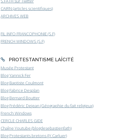
S.FATH sur Twitter
CAIRN (articles scientifiques)
ARCHIVES WEB
FIL INFO FRANCOPHONIE (S.F)
FRENCH WINDOWS (S.F)
PROTESTANTISME LAÏCITÉ
Musée Protestant
Blog Yannick Fer
Blog Baptiste Coulmont
Blog Fabrice Desplan
Blog Bernard Boutter
Blog Frédéric Dejean (Géographie du fait religieux)
French Windows
CERCLE CHARLES GIDE
Chaîne Youtube (blogdesebastienfath)
Blog Protestants bretons (JY.Carluer)