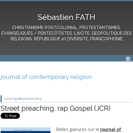
Sébastien FATH
CHRISTIANISME POSTCOLONIAL, PROTESTANTISMES,
EVANGELIQUES / PENTECÔTISTES, LAICITE, GEOPOLITIQUE DES
RELIGIONS, REPUBLIQUE et DIVERSITE, FRANCOPHONIE
journal of contemporary religion
lundi 09
décembre 2024
Street preaching, rap Gospel (JCR)
Belles glanures sur le
Journal of