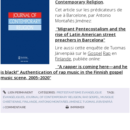
Contemporary Religion
.
Cet article sur les prédicateurs de
rue à
Barcelone,
par Antonio
Montañés Jiménez:
"Migrant
Pentecostalism
and the
rise of Latin American street
preachers in
Barcelona
"
Lire aussi cette enquête de Tuomas
Järvenpää sur le
Gospel
Rap
en
Finlande
, publiée
online:
"A rapper is coming here—and he
is black!” Authentication of rap music in the Finnish gospel
music scene, 2005–2020"
LIEN PERMANENT
CATÉGORIES :
PROTESTANTISME ÉVANGÉLIQUE
TAGS :
ÉVANGÉLIQUES
,
JOURNAL OF CONTEMPORARY RELIGION
,
RAP
,
GOSPEL
,
MUSIQUE
CHRÉTIENNE
,
FINLANDE
,
ANTONIO MONTAÑÉS JIMÉNEZ
,
TUOMAS JÄRVENPÄÄ
0
COMMENTAIRE
IMPRIMER