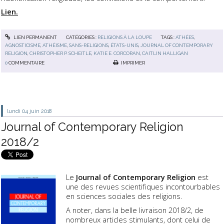
Lien.
LIEN PERMANENT
CATÉGORIES :
RELIGIONS À LA LOUPE
TAGS :
ATHÉES
,
AGNOSTICISME
,
ATHÉISME
,
SANS-RELIGIONS
,
ÉTATS-UNIS
,
JOURNAL OF CONTEMPORARY
RELIGION
,
CHRISTOPHER P. SCHEITLE
,
KATIE E. CORCORAN
,
CAITLIN HALLIGAN
0
COMMENTAIRE
IMPRIMER
lundi 04
juin 2018
Journal of Contemporary Religion
2018/2
Le
Journal of Contemporary Religion
est
une des revues scientifiques incontourbables
en sciences sociales des religions.
A noter, dans la belle livraison 2018/2, de
nombreux articles stimulants, dont celui de