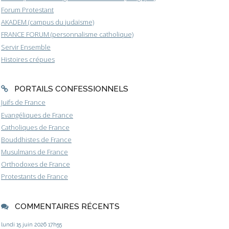
Forum Protestant
AKADEM (campus du judaïsme)
FRANCE FORUM (personnalisme catholique)
Servir Ensemble
Histoires crépues
PORTAILS CONFESSIONNELS
Juifs de France
Evangéliques de France
Catholiques de France
Bouddhistes de France
Musulmans de France
Orthodoxes de France
Protestants de France
COMMENTAIRES RÉCENTS
lundi 15
juin 2026
17h55