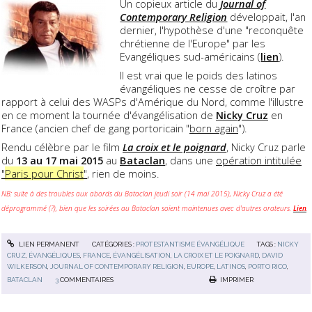
Un copieux article du
Journal of
Contemporary Religion
développait, l'an
dernier, l'hypothèse d'une "reconquête
chrétienne de l'Europe" par les
Evangéliques sud-américains (
lien
).
Il est vrai que le poids des latinos
évangéliques ne cesse de croître par
rapport à celui des WASPs d'Amérique du Nord, comme l'illustre
en ce moment la tournée d'évangélisation de
Nicky Cruz
en
France (ancien chef de gang portoricain "
born again
").
Rendu célèbre par le film
La croix et le poignard
, Nicky Cruz parle
du
13 au 17 mai 2015
au
Bataclan
, dans une
opération intitulée
"
Paris pour Christ
"
, rien de moins.
NB: suite à des troubles aux abords du Bataclan jeudi soir (14 mai 2015), Nicky Cruz a été
déprogrammé (?), bien que les soirées au Bataclan soient maintenues avec d'autres orateurs.
Lien
.
LIEN PERMANENT
CATÉGORIES :
PROTESTANTISME ÉVANGÉLIQUE
TAGS :
NICKY
CRUZ
,
ÉVANGÉLIQUES
,
FRANCE
,
ÉVANGÉLISATION
,
LA CROIX ET LE POIGNARD
,
DAVID
WILKERSON
,
JOURNAL OF CONTEMPORARY RELIGION
,
EUROPE
,
LATINOS
,
PORTO RICO
,
BATACLAN
3
COMMENTAIRES
IMPRIMER