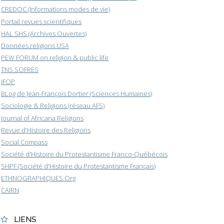
CREDOC (Informations modes de vie)
Portail revues scientifiques
HAL SHS (Archives Ouvertes)
Données religions USA
PEW FORUM on religion & public life
TNS SOFRES
IFOP
BLog de Jean-François Dortier (Sciences Humaines)
Sociologie & Religions (réseau AFS)
Journal of Africana Religions
Revue d'Histoire des Religions
Social Compass
Société d'Histoire du Protestantisme Franco-Québécois
SHPF (Société d'Histoire du Protestantisme Français)
ETHNOGRAPHIQUES.Org
CAIRN
LIENS