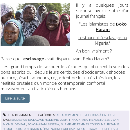
Il y a quelques jours,
surprise avec ce titre d’un
journal français:
"
Les islamistes de
Boko
Haram
restaurent l'esclavage au
Nigeria
."
Ah bon, vraiment ?
Parce que l’
esclavage
avait disparu avant Boko Haram?
Il est grand temps de secouer les écailles qui obturent la vue des
bons esprits qui, depuis leurs certitudes d’occidentaux shootés
au «progrès» bisounours, regardent de loin, très très loin, les
réalités brutales d’un monde contemporain confronté
massivement au trafic d’êtres humains.
Lire la suite
LIEN PERMANENT
CATÉGORIES :
ACTU COMMENTÉE
,
RELIGIONS À LA LOUPE
TAGS :
ESCLAVAGE
,
ESCLAVAGE MODERNE
,
CCEM
,
TINA OKPARA
,
MENDE NAZER
,
JEAN-
MICHEL DEVEAU
,
BOKO HARAM
,
NIGERIA
,
ISLAMISME
,
FEMMES
,
CONGO
,
MAURITANIE
,
SOMALIE
,
SOUDAN
,
QATAR
,
NÉPAL
,
NAOMI BAKI
,
CAPITALISME
,
TRAVAIL FORCÉ
,
LIVRE
,