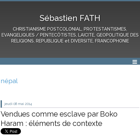
Sébastien FATH
CHRISTIANISME POSTCOLONIAL, PROTESTANTISMES,
EVANGELIQUES / PENTECÔTISTES, LAICITE, GEOPOLITIQUE DES
RELIGIONS, REPUBLIQUE et DIVERSITE, FRANCOPHONIE
népal
jeudi 08
mai 2014
Vendues comme esclave par Boko
Haram : éléments de contexte