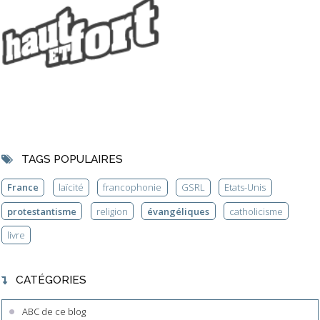
TAGS POPULAIRES
France
laïcité
francophonie
GSRL
Etats-Unis
protestantisme
religion
évangéliques
catholicisme
livre
CATÉGORIES
ABC de ce blog