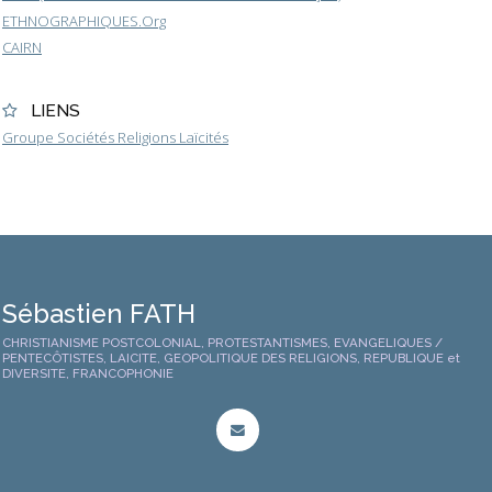
ETHNOGRAPHIQUES.Org
CAIRN
LIENS
Groupe Sociétés Religions Laïcités
Sébastien FATH
CHRISTIANISME POSTCOLONIAL, PROTESTANTISMES, EVANGELIQUES /
PENTECÔTISTES, LAICITE, GEOPOLITIQUE DES RELIGIONS, REPUBLIQUE et
DIVERSITE, FRANCOPHONIE