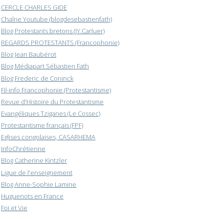
CERCLE CHARLES GIDE
Chaîne Youtube (blogdesebastienfath)
Blog Protestants bretons (JY.Carluer)
REGARDS PROTESTANTS (Francophonie)
Blog Jean Baubérot
Blog Médiapart Sébastien Fath
Blog Frederic de Coninck
Fil-info Francophonie (Protestantisme)
Revue d'Histoire du Protestantisme
Evangéliques Tziganes (Le Cossec)
Protestantisme français (FPF)
Eglises congolaises, CASARHEMA
InfoChrétienne
Blog Catherine Kintzler
Ligue de l'enseignement
Blog Anne-Sophie Lamine
Huguenots en France
Foi et Vie