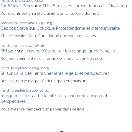
mardi 20
janvier 2026
10h00
CARGANT Ben
sur
ARTE 28 minutes : présentation du "Nouveau...
Votre contribution a été vraiment brillante. Cela donne...
vendredi 07
novembre 2025
22h45
Deboos Steve
sur
Colloque Protestantisme et Interculturalité
Cher Sébastien Fath, Étant donné que vous vous faites...
mardi 07
octobre 2025
08h46
Philippe
sur
Journée d'étude sur les évangéliques français...
Bonjour, comment être informé de la publication de cette...
mardi 30
septembre 2025
00h25
SF
sur
La laïcité : enracinements, enjeux et perspectives
Bonsoir, non je n'ai pas écrit un "papier", mais un...
mardi 30
septembre 2025
00h20
marguerite frei
sur
La laïcité : enracinements, enjeux et
perspectives
Vous avez vraiment écrit un papier dans ce livre ?...