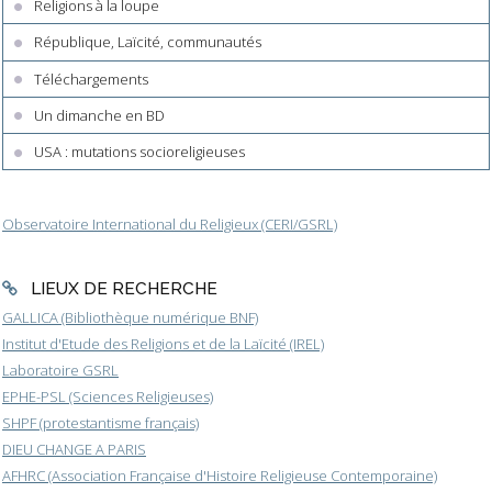
Religions à la loupe
République, Laïcité, communautés
Téléchargements
Un dimanche en BD
USA : mutations socioreligieuses
Observatoire International du Religieux (CERI/GSRL)
LIEUX DE RECHERCHE
GALLICA (Bibliothèque numérique BNF)
Institut d'Etude des Religions et de la Laïcité (IREL)
Laboratoire GSRL
EPHE-PSL (Sciences Religieuses)
SHPF (protestantisme français)
DIEU CHANGE A PARIS
AFHRC (Association Française d'Histoire Religieuse Contemporaine)