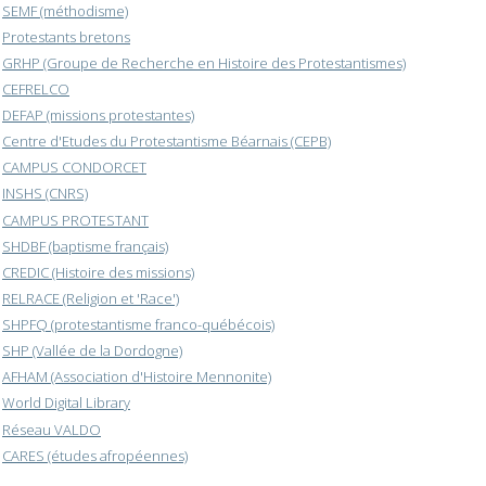
SEMF (méthodisme)
Protestants bretons
GRHP (Groupe de Recherche en Histoire des Protestantismes)
CEFRELCO
DEFAP (missions protestantes)
Centre d'Etudes du Protestantisme Béarnais (CEPB)
CAMPUS CONDORCET
INSHS (CNRS)
CAMPUS PROTESTANT
SHDBF (baptisme français)
CREDIC (Histoire des missions)
RELRACE (Religion et 'Race')
SHPFQ (protestantisme franco-québécois)
SHP (Vallée de la Dordogne)
AFHAM (Association d'Histoire Mennonite)
World Digital Library
Réseau VALDO
CARES (études afropéennes)