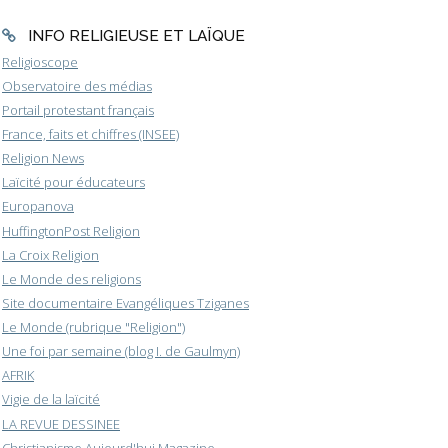
INFO RELIGIEUSE ET LAÏQUE
Religioscope
Observatoire des médias
Portail protestant français
France, faits et chiffres (INSEE)
Religion News
Laïcité pour éducateurs
Europanova
HuffingtonPost Religion
La Croix Religion
Le Monde des religions
Site documentaire Evangéliques Tziganes
Le Monde (rubrique "Religion")
Une foi par semaine (blog I. de Gaulmyn)
AFRIK
Vigie de la laïcité
LA REVUE DESSINEE
Christianisme Aujourd'hui Magazine