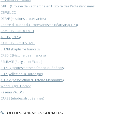
Protestants bretons
GRHP (Groupe de Recherche en Histoire des Protestantismes)
CEFRELCO
DEFAP (missions protestantes)
Centre d'Etudes du Protestantisme Béarnais (CEPB)
CAMPUS CONDORCET
INSHS (CNRS)
CAMPUS PROTESTANT
SHDBF (baptisme français)
CREDIC (Histoire des missions)
RELRACE (Religion et 'Race')
SHPFQ (protestantisme franco-québécois)
SHP (Vallée de la Dordogne)
AFHAM (Association d'Histoire Mennonite)
World Digital Library
Réseau VALDO
CARES (études afropéennes)
OUTILS SCIENCES SOCIALES