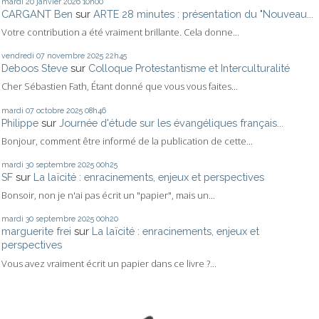
mardi 20
janvier 2026
10h00
CARGANT Ben
sur
ARTE 28 minutes : présentation du "Nouveau...
Votre contribution a été vraiment brillante. Cela donne...
vendredi 07
novembre 2025
22h45
Deboos Steve
sur
Colloque Protestantisme et Interculturalité
Cher Sébastien Fath, Étant donné que vous vous faites...
mardi 07
octobre 2025
08h46
Philippe
sur
Journée d'étude sur les évangéliques français...
Bonjour, comment être informé de la publication de cette...
mardi 30
septembre 2025
00h25
SF
sur
La laïcité : enracinements, enjeux et perspectives
Bonsoir, non je n'ai pas écrit un "papier", mais un...
mardi 30
septembre 2025
00h20
marguerite frei
sur
La laïcité : enracinements, enjeux et
perspectives
Vous avez vraiment écrit un papier dans ce livre ?...