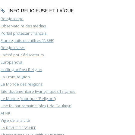
INFO RELIGIEUSE ET LAÏQUE
Religioscope
Observatoire des médias
Portail protestant français
France, faits et chiffres (INSEE)
Religion News
Laïcité pour éducateurs
Europanova
HuffingtonPost Religion
La Croix Religion
Le Monde des religions
Site documentaire Evangéliques Tziganes
Le Monde (rubrique "Religion")
Une foi par semaine (blog I. de Gaulmyn)
AFRIK
Vigie de la laïcité
LA REVUE DESSINEE
Christianisme Aujourd'hui Magazine