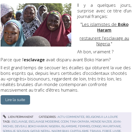
Il y a quelques jours,
surprise avec ce titre d’un
journal français:
"
Les islamistes de
Boko
Haram
restaurent l'esclavage au
Nigeria
."
Ah bon, vraiment ?
Parce que l’
esclavage
avait disparu avant Boko Haram?
Il est grand temps de secouer les écailles qui obturent la vue des
bons esprits qui, depuis leurs certitudes d’occidentaux shootés
au «progrès» bisounours, regardent de loin, très très loin, les
réalités brutales d’un monde contemporain confronté
massivement au trafic d’êtres humains.
Lire la suite
LIEN PERMANENT
CATÉGORIES :
ACTU COMMENTÉE
,
RELIGIONS À LA LOUPE
TAGS :
ESCLAVAGE
,
ESCLAVAGE MODERNE
,
CCEM
,
TINA OKPARA
,
MENDE NAZER
,
JEAN-
MICHEL DEVEAU
,
BOKO HARAM
,
NIGERIA
,
ISLAMISME
,
FEMMES
,
CONGO
,
MAURITANIE
,
SOMALIE
,
SOUDAN
,
QATAR
,
NÉPAL
,
NAOMI BAKI
,
CAPITALISME
,
TRAVAIL FORCÉ
,
LIVRE
,