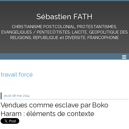
Sébastien FATH
CHRISTIANISME POSTCOLONIAL, PROTESTANTISMES,
EVANGELIQUES / PENTECÔTISTES, LAICITE, GEOPOLITIQUE DES
RELIGIONS, REPUBLIQUE et DIVERSITE, FRANCOPHONIE
travail forcé
jeudi 08
mai 2014
Vendues comme esclave par Boko
Haram : éléments de contexte