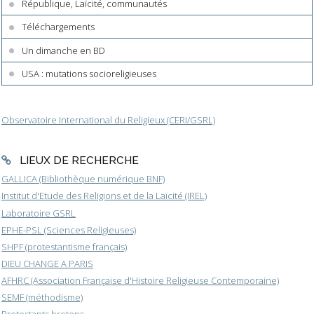
République, Laïcité, communautés
Téléchargements
Un dimanche en BD
USA : mutations socioreligieuses
Observatoire International du Religieux (CERI/GSRL)
LIEUX DE RECHERCHE
GALLICA (Bibliothèque numérique BNF)
Institut d'Etude des Religions et de la Laïcité (IREL)
Laboratoire GSRL
EPHE-PSL (Sciences Religieuses)
SHPF (protestantisme français)
DIEU CHANGE A PARIS
AFHRC (Association Française d'Histoire Religieuse Contemporaine)
SEMF (méthodisme)