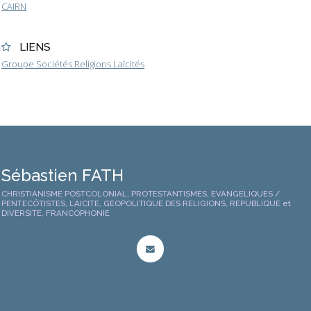
CAIRN
LIENS
Groupe Sociétés Religions Laïcités
Sébastien FATH
CHRISTIANISME POSTCOLONIAL, PROTESTANTISMES, EVANGELIQUES /
PENTECÔTISTES, LAICITE, GEOPOLITIQUE DES RELIGIONS, REPUBLIQUE et
DIVERSITE, FRANCOPHONIE