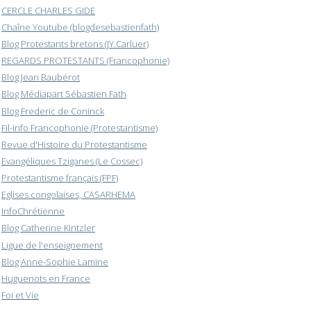
CERCLE CHARLES GIDE
Chaîne Youtube (blogdesebastienfath)
Blog Protestants bretons (JY.Carluer)
REGARDS PROTESTANTS (Francophonie)
Blog Jean Baubérot
Blog Médiapart Sébastien Fath
Blog Frederic de Coninck
Fil-info Francophonie (Protestantisme)
Revue d'Histoire du Protestantisme
Evangéliques Tziganes (Le Cossec)
Protestantisme français (FPF)
Eglises congolaises, CASARHEMA
InfoChrétienne
Blog Catherine Kintzler
Ligue de l'enseignement
Blog Anne-Sophie Lamine
Huguenots en France
Foi et Vie