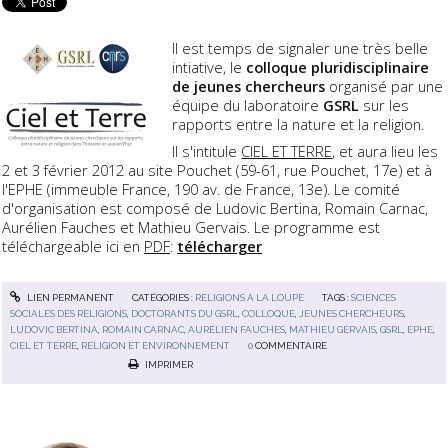
Il est temps de signaler une très belle
intiative, le
colloque pluridisciplinaire
de jeunes chercheurs
organisé par une
équipe du laboratoire
GSRL
sur les
rapports entre la nature et la religion.
Il s'intitule
CIEL ET TERRE
, et aura lieu les
2 et 3 février 2012 au site Pouchet (59-61, rue Pouchet, 17e) et à
l'EPHE (immeuble France, 190 av. de France, 13e). Le comité
d'organisation est composé de Ludovic Bertina, Romain Carnac,
Aurélien Fauches et Mathieu Gervais. Le programme est
téléchargeable ici en
PDF
:
télécharger
LIEN PERMANENT
CATÉGORIES :
RELIGIONS À LA LOUPE
TAGS :
SCIENCES
SOCIALES DES RELIGIONS
,
DOCTORANTS DU GSRL
,
COLLOQUE
,
JEUNES CHERCHEURS
,
LUDOVIC BERTINA
,
ROMAIN CARNAC
,
AURÉLIEN FAUCHES
,
MATHIEU GERVAIS
,
GSRL
,
EPHE
,
CIEL ET TERRE
,
RELIGION ET ENVIRONNEMENT
0
COMMENTAIRE
IMPRIMER