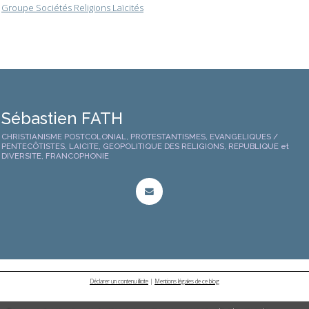
Groupe Sociétés Religions Laïcités
Sébastien FATH
CHRISTIANISME POSTCOLONIAL, PROTESTANTISMES, EVANGELIQUES /
PENTECÔTISTES, LAICITE, GEOPOLITIQUE DES RELIGIONS, REPUBLIQUE et
DIVERSITE, FRANCOPHONIE
Déclarer un contenu illicite
|
Mentions légales de ce blog