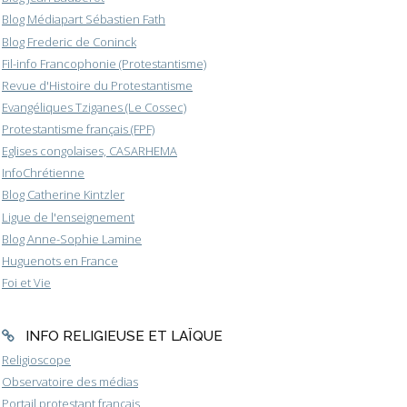
Blog Médiapart Sébastien Fath
Blog Frederic de Coninck
Fil-info Francophonie (Protestantisme)
Revue d'Histoire du Protestantisme
Evangéliques Tziganes (Le Cossec)
Protestantisme français (FPF)
Eglises congolaises, CASARHEMA
InfoChrétienne
Blog Catherine Kintzler
Ligue de l'enseignement
Blog Anne-Sophie Lamine
Huguenots en France
Foi et Vie
INFO RELIGIEUSE ET LAÏQUE
Religioscope
Observatoire des médias
Portail protestant français