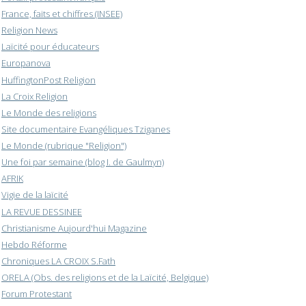
France, faits et chiffres (INSEE)
Religion News
Laïcité pour éducateurs
Europanova
HuffingtonPost Religion
La Croix Religion
Le Monde des religions
Site documentaire Evangéliques Tziganes
Le Monde (rubrique "Religion")
Une foi par semaine (blog I. de Gaulmyn)
AFRIK
Vigie de la laïcité
LA REVUE DESSINEE
Christianisme Aujourd'hui Magazine
Hebdo Réforme
Chroniques LA CROIX S.Fath
ORELA (Obs. des religions et de la Laïcité, Belgique)
Forum Protestant