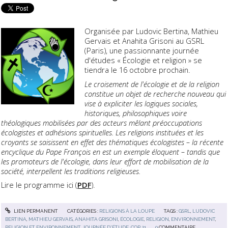
Organisée par Ludovic Bertina, Mathieu
Gervais et Anahita Grisoni au GSRL
(Paris), une passionnante journée
d'études « Écologie et religion » se
tiendra le 16 octobre prochain.
Le croisement de l'écologie et de la religion
constitue un objet de recherche nouveau qui
vise à expliciter les logiques sociales,
historiques, philosophiques voire
théologiques mobilisées par des acteurs mêlant préoccupations
écologistes et adhésions spirituelles. Les religions instituées et les
croyants se saisissent en effet des thématiques écologistes – la récente
encyclique du Pape François en est un exemple éloquent – tandis que
les promoteurs de l'écologie, dans leur effort de mobilisation de la
société, interpellent les traditions religieuses.
Lire le programme ici (
PDF
).
LIEN PERMANENT
CATÉGORIES :
RELIGIONS À LA LOUPE
TAGS :
GSRL
,
LUDOVIC
BERTINA
,
MATHIEU GERVAIS
,
ANAHITA GRISONI
,
ÉCOLOGIE
,
RELIGION
,
ENVIRONNEMENT
,
RELIGION ET ENVIRONNEMENT
,
JOURNÉE D'ÉTUDE
,
COP 21
0
COMMENTAIRE