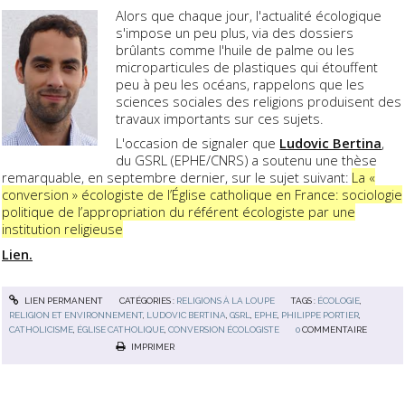
Alors que chaque jour, l'actualité écologique
s'impose un peu plus, via des dossiers
brûlants comme l'huile de palme ou les
microparticules de plastiques qui étouffent
peu à peu les océans, rappelons que les
sciences sociales des religions produisent des
travaux importants sur ces sujets.
L'occasion de signaler que
Ludovic Bertina
,
du GSRL (EPHE/CNRS) a soutenu une thèse
remarquable, en septembre dernier, sur le sujet suivant:
La «
conversion » écologiste de l’Église catholique en France: sociologie
politique de l’appropriation du référent écologiste par une
institution religieuse
Lien.
LIEN PERMANENT
CATÉGORIES :
RELIGIONS À LA LOUPE
TAGS :
ÉCOLOGIE
,
RELIGION ET ENVIRONNEMENT
,
LUDOVIC BERTINA
,
GSRL
,
EPHE
,
PHILIPPE PORTIER
,
CATHOLICISME
,
ÉGLISE CATHOLIQUE
,
CONVERSION ÉCOLOGISTE
0
COMMENTAIRE
IMPRIMER