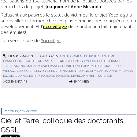
réalisations de Tsaratanana (nom de la localité), portées par les
deux chefs de projet,
Joaquim et Anne Miranda
.
Refusant aux pauvres le statut de victimes, le projet Yocontigo a
su réveiller et former, chez les plus démunis, des conquérants du
développement. Et l'
éco-village
de Tsaratanana fait maintenant
des émules!
Lien vers le site de
Yocontigo
.
LIEN PERMANENT
CATÉGORIES :
ACTU COMMENTÉE
,
PROTESTANTISME
ÉVANGÉLIQUE
,
PROTESTANTISMES
TAGS :
YOCONTIGO
,
YOCONTIGO ESPÉRANCE
,
TSARATANANA
,
MADAGASCAR
,
FRANCOPHONIE
,
DÉVELOPPEMENT
,
AFRIQUE
,
ÉCO-
VILLAGE
,
ÉCOLOGIE
,
RELIGION ET ENVIRONNEMENT
,
JOAQUIM MIRANDA
,
ANNE MIRANDA
,
ÉGLISE ALLIANCE DE PAIX SOISSONS
,
SOISSONS
,
DÉVELOPPEMENT DURABLE
0
COMMENTAIRE
IMPRIMER
mardi 10
janvier 2012
Ciel et Terre, colloque des doctorants
GSRL