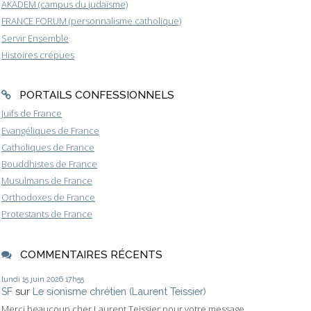
AKADEM (campus du judaïsme)
FRANCE FORUM (personnalisme catholique)
Servir Ensemble
Histoires crépues
PORTAILS CONFESSIONNELS
Juifs de France
Evangéliques de France
Catholiques de France
Bouddhistes de France
Musulmans de France
Orthodoxes de France
Protestants de France
COMMENTAIRES RÉCENTS
lundi 15
juin 2026
17h55
SF
sur
Le sionisme chrétien (Laurent Teissier)
Merci beaucoup cher Laurent Teissier pour votre message....