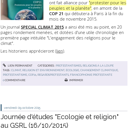
ont fait alliance pour
"protester pour les
peuples et la planète"
, en amont de la
COP 21
qui débutera à Paris à la fin du
mois de novembre 2015.
Un journal
SPECIAL CLIMAT 2015
a ainsi été mis au point, en 20
pages rondement menées, et dotées d'une utile chronologie en
première page intitulée "L'engagement des religions pour le
climat".
Les historiens apprécieront (
lien
).
LIEN PERMANENT
CATÉGORIES :
PROTESTANTISMES
,
RELIGIONS À LA LOUPE
TAGS :
CLIMAT
,
RELIGION ET ENVIRONNEMENT
,
ÉCOLOGIE
,
CHANGEMENT CLIMATIQUE
,
PROTESTANTISME
,
COP21
,
REGARDSPROTESTANTS
,
FRANCOPHONIE PROTESTANTE
0
COMMENTAIRE
IMPRIMER
vendredi 09
octobre 2015
Journée d'études "Ecologie et religion"
au GSRL (16/10/2015)