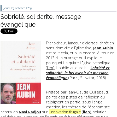
jeudi 29
octobre 2015
Sobriété, solidarité, message
évangélique
Franc-tireur, lanceur d'alertes, chrétien
sans domicile d'Eglise fixe,
Jean Aubin
est tout cela, et plus encore. Auteur en
2013 d'un ouvrage où il explique
pourquoi il a quitté l'Eglise catholique
(
lien
), il publie aujourd'hui
Sobriété et
solidarité, le bel avenir du message
évangélique
(Paris, Salvator, 2015).
Préfacé par Jean-Claude Guillebaud, il
pointe des pistes de réflexion qui
rejoignent en partie, sous l'angle
chrétien, les thèses de l'économiste
centralien
Navi Radjou
sur
l'innovation frugale
(
lien
)
,
solution
solidaire pour construire l'avenir en évitant d'écraser les plus