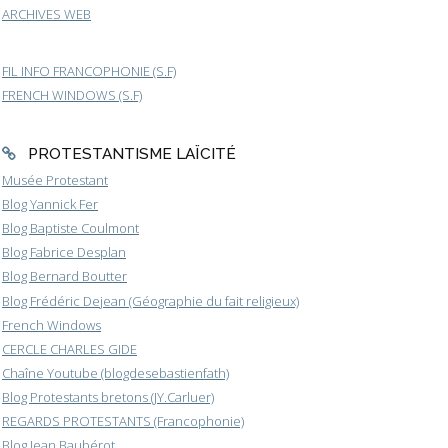
ARCHIVES WEB
FIL INFO FRANCOPHONIE (S.F)
FRENCH WINDOWS (S.F)
PROTESTANTISME LAÏCITÉ
Musée Protestant
Blog Yannick Fer
Blog Baptiste Coulmont
Blog Fabrice Desplan
Blog Bernard Boutter
Blog Frédéric Dejean (Géographie du fait religieux)
French Windows
CERCLE CHARLES GIDE
Chaîne Youtube (blogdesebastienfath)
Blog Protestants bretons (JY.Carluer)
REGARDS PROTESTANTS (Francophonie)
Blog Jean Baubérot