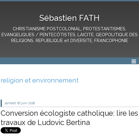
Sébastien FATH
CHRISTIANISME POSTCOLONIAL, PROTESTANTISMES,
EVANGELIQUES / PENTECÔTISTES, LAICITE, GEOPOLITIQUE DES
RELIGIONS, REPUBLIQUE et DIVERSITE, FRANCOPHONIE
religion et environnement
samedi 16
juin 2018
Conversion écologiste catholique: lire les
travaux de Ludovic Bertina