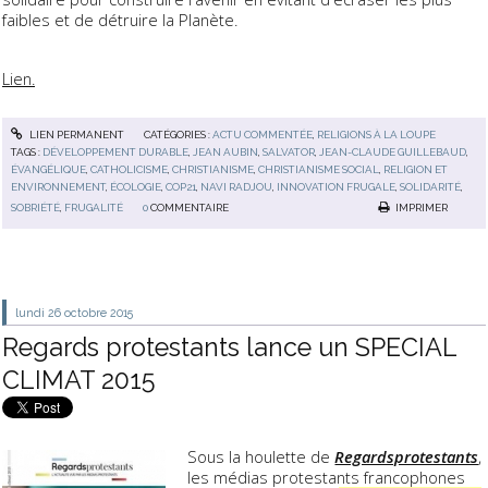
faibles et de détruire la Planète.
Lien.
LIEN PERMANENT
CATÉGORIES :
ACTU COMMENTÉE
,
RELIGIONS À LA LOUPE
TAGS :
DÉVELOPPEMENT DURABLE
,
JEAN AUBIN
,
SALVATOR
,
JEAN-CLAUDE GUILLEBAUD
,
ÉVANGÉLIQUE
,
CATHOLICISME
,
CHRISTIANISME
,
CHRISTIANISME SOCIAL
,
RELIGION ET
ENVIRONNEMENT
,
ÉCOLOGIE
,
COP21
,
NAVI RADJOU
,
INNOVATION FRUGALE
,
SOLIDARITÉ
,
SOBRIÉTÉ
,
FRUGALITÉ
0
COMMENTAIRE
IMPRIMER
lundi 26
octobre 2015
Regards protestants lance un SPECIAL
CLIMAT 2015
Sous la houlette de
Regardsprotestants
,
les médias protestants francophones