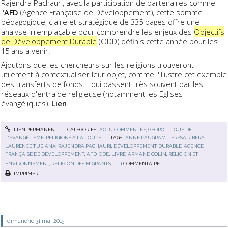
Rajendra Pachauri, avec la participation de partenaires comme
l'
AFD
(Agence Française de Développement), cette somme
pédagogique, claire et stratégique de 335 pages offre une
analyse irremplaçable pour comprendre les enjeux des
Objectifs
de Développement Durable
(ODD) définis cette année pour les
15 ans à venir.
Ajoutons que les chercheurs sur les religions trouveront
utilement à contextualiser leur objet, comme l'illustre cet exemple
des transferts de fonds.... qui passent très souvent par les
réseaux d'entraide religieuse (notamment les Eglises
évangéliques).
Lien
.
LIEN PERMANENT
CATÉGORIES :
ACTU COMMENTÉE
,
GÉOPOLITIQUE DE
L'ÉVANGÉLISME
,
RELIGIONS À LA LOUPE
TAGS :
ANNE PAUGRAM
,
TERESA RIBERA
,
LAURENCE TUBIANA
,
RAJENDRA PACHAURI
,
DÉVELOPPEMENT DURABLE
,
AGENCE
FRANÇAISE DE DÉVELOPPEMENT
,
AFD
,
ODD
,
LIVRE
,
ARMAND COLIN
,
RELIGION ET
ENVIRONNEMENT
,
RELIGION DES MIGRANTS
1
COMMENTAIRE
IMPRIMER
dimanche 31
mai 2015