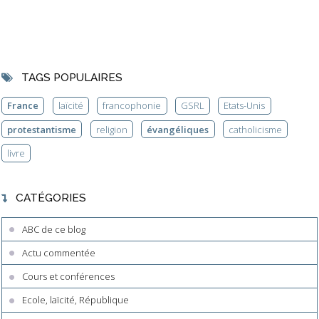
TAGS POPULAIRES
France
laïcité
francophonie
GSRL
Etats-Unis
protestantisme
religion
évangéliques
catholicisme
livre
CATÉGORIES
ABC de ce blog
Actu commentée
Cours et conférences
Ecole, laïcité, République