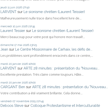
jeudi 11
juin 2026
17h30
LARVENT
sur
Le sionisme chrétien (Laurent Teissier)
Malheureusement nulle trace dans l'excellent livre de...
mercredi 10
juin 2026
21h35
Laurent Tessier
sur
Le sionisme chrétien (Laurent Teissier)
Merci beaucoup pour votre post qui honore mon travail!...
dimanche 17
mai 2026
23h25
Jean
sur
Le Centre Missionnaire de Carhaix, les défis de...
Les problèmes sont profondément enracinés dans ce centre,...
mardi 20
janvier 2026
10h00
LARVENT
sur
ARTE 28 minutes : présentation du "Nouveau...
Excellente prestation. Très claire comme toujours. Hâte...
mardi 20
janvier 2026
10h00
CARGANT Ben
sur
ARTE 28 minutes : présentation du "Nouveau...
Votre contribution a été vraiment brillante. Cela donne...
vendredi 07
novembre 2025
22h45
Deboos Steve
sur
Colloque Protestantisme et Interculturalité