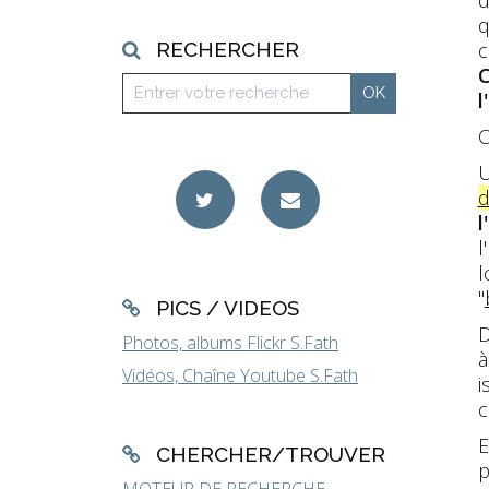
q
c
RECHERCHER
C
l
O
U
d
l
l
l
"
PICS / VIDEOS
D
Photos, albums Flickr S.Fath
à
Vidéos, Chaîne Youtube S.Fath
i
c
E
CHERCHER/TROUVER
p