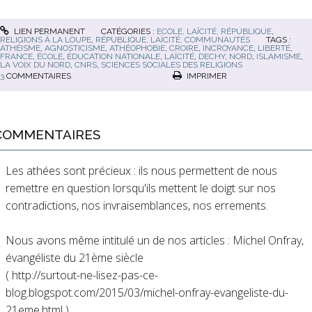
LIEN PERMANENT
CATÉGORIES :
ECOLE, LAÏCITÉ, RÉPUBLIQUE
,
RELIGIONS À LA LOUPE
,
RÉPUBLIQUE, LAÏCITÉ, COMMUNAUTÉS
TAGS :
ATHÉISME
,
AGNOSTICISME
,
ATHÉOPHOBIE
,
CROIRE
,
INCROYANCE
,
LIBERTÉ
,
FRANCE
,
ÉCOLE
,
ÉDUCATION NATIONALE
,
LAÏCITÉ
,
DECHY
,
NORD
,
ISLAMISME
,
LA VOIX DU NORD
,
CNRS
,
SCIENCES SOCIALES DES RELIGIONS
3
COMMENTAIRES
IMPRIMER
COMMENTAIRES
Les athées sont précieux : ils nous permettent de nous
remettre en question lorsqu'ils mettent le doigt sur nos
contradictions, nos invraisemblances, nos errements.
Nous avons même intitulé un de nos articles : Michel Onfray,
évangéliste du 21ème siècle
( http://surtout-ne-lisez-pas-ce-
blog.blogspot.com/2015/03/michel-onfray-evangeliste-du-
21eme.html )