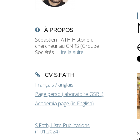
À PROPOS
Sébastien FATH Historien,
chercheur au CNRS (Groupe
Sociétés...
Lire la suite
CV S.FATH
Français / anglais
Page perso (laboratoire GSRL)
Academia page (in English)
S.Fath, Liste Publications
(1.01.2024)
s
d