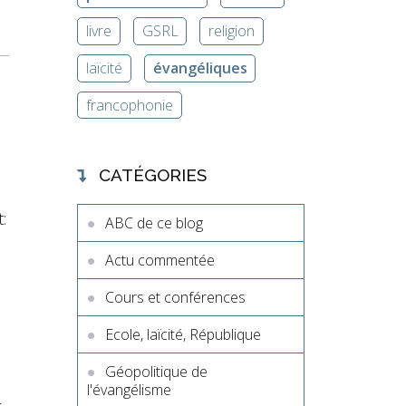
livre
GSRL
religion
laïcité
évangéliques
francophonie
CATÉGORIES
:
ABC de ce blog
Actu commentée
e
Cours et conférences
Ecole, laïcité, République
Géopolitique de
l'évangélisme
s