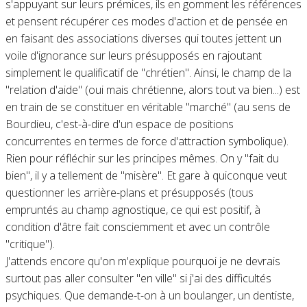
s'appuyant sur leurs prémices, ils en gomment les références
et pensent récupérer ces modes d'action et de pensée en
en faisant des associations diverses qui toutes jettent un
voile d'ignorance sur leurs présupposés en rajoutant
simplement le qualificatif de "chrétien". Ainsi, le champ de la
"relation d'aide" (oui mais chrétienne, alors tout va bien...) est
en train de se constituer en véritable "marché" (au sens de
Bourdieu, c'est-à-dire d'un espace de positions
concurrentes en termes de force d'attraction symbolique).
Rien pour réfléchir sur les principes mêmes. On y "fait du
bien", il y a tellement de "misère". Et gare à quiconque veut
questionner les arrière-plans et présupposés (tous
empruntés au champ agnostique, ce qui est positif, à
condition d'âtre fait consciemment et avec un contrôle
"critique").
J'attends encore qu'on m'explique pourquoi je ne devrais
surtout pas aller consulter "en ville" si j'ai des difficultés
psychiques. Que demande-t-on à un boulanger, un dentiste,