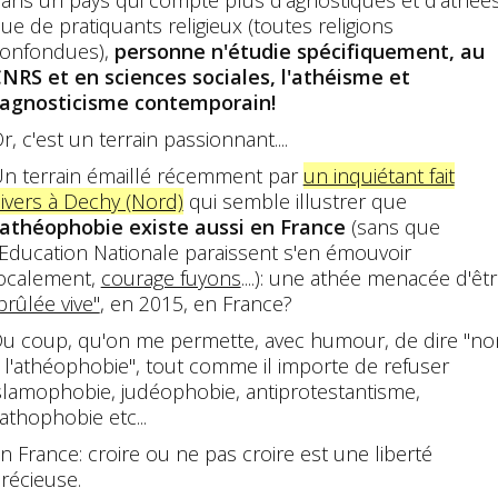
ue de pratiquants religieux (toutes religions
onfondues),
personne n'étudie spécifiquement, au
NRS et en sciences sociales, l'athéisme et
'agnosticisme contemporain!
r, c'est un terrain passionnant....
n terrain émaillé récemment par
un inquiétant fait
ivers à Dechy (Nord)
qui semble illustrer que
'athéophobie existe aussi en France
(sans que
'Education Nationale paraissent s'en émouvoir
ocalement,
courage fuyons
....): une athée menacée d'êt
brûlée vive"
, en 2015, en France?
u coup, qu'on me permette, avec humour, de dire "no
 l'athéophobie", tout comme il importe de refuser
slamophobie, judéophobie, antiprotestantisme,
athophobie etc...
n France: croire ou ne pas croire est une liberté
récieuse.