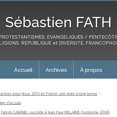
Sébastien FATH
PROTESTANTISMES, EVANGELIQUES / PENTECÔTIST
LIGIONS, REPUBLIQUE et DIVERSITE, FRANCOPHO
Accueil
Archives
À propos
arches pour Jésus 2015 en France: une visée à long terme
age d'accueil
Patrick CABANEL succède à Jean-Paul WILLAIME (Sorbonne, EPHE)