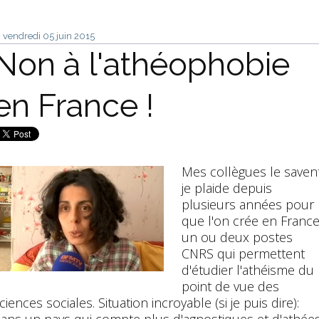
vendredi 05
juin 2015
Non à l'athéophobie
en France !
Mes collègues le savent
je plaide depuis
plusieurs années pour
que l'on crée en Franc
un ou deux postes
CNRS qui permettent
d'étudier l'athéisme du
point de vue des
ciences sociales. Situation incroyable (si je puis dire):
ans un pays qui compte plus d'agnostiques et d'athée