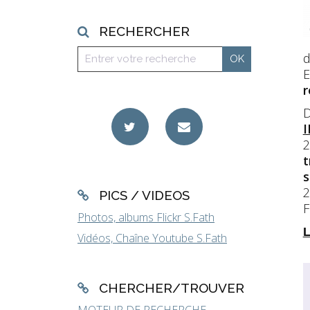
RECHERCHER
d
E
r
D
I
2
t
s
2
PICS / VIDEOS
F
Photos, albums Flickr S.Fath
L
Vidéos, Chaîne Youtube S.Fath
CHERCHER/TROUVER