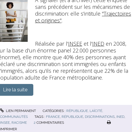
sans précédent sur les mécanismes de
discrimination: elle s'intitule
"
Trajectoires
et origines
"
.
Réalisée par l'
INSEE
et l'
INED
en 2008,
ur la base d'un énorme panel 22.000 personnes
énorme!), elle montre que 40% des personnes ayant
éclaré une discrimination sont immigrées ou enfants
'immigrés, alors qu'ils ne représentent que 22% de la
opulation adulte de France métropolitaine.
Lire la suite
LIEN PERMANENT
CATÉGORIES :
RÉPUBLIQUE, LAÏCITÉ,
COMMUNAUTÉS
TAGS :
FRANCE
,
RÉPUBLIQUE
,
DISCRIMINATIONS
,
INED
,
INSEE
,
RACISME
2
COMMENTAIRES
IMPRIMER