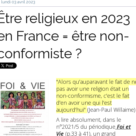
lundi 03
avril 2023
Être religieux en 2023
en France = être non-
conformiste ?
"Alors qu'auparavant le fait de n
pas avoir une religion était un
non-conformisme, c'est le fait
d'en avoir une qui l'est
aujourd'hui"
(Jean-Paul Willaime)
A lire absolument, dans le
n°2021/5 du périodique
Foi et
Vie
(p.33 à 41), un grand