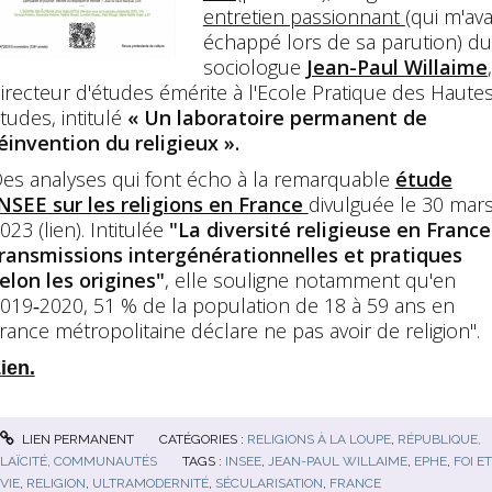
entretien passionnant
(qui m'ava
échappé lors de sa parution) du
sociologue
Jean-Paul Willaime
,
irecteur d'études émérite à l'Ecole Pratique des Haute
tudes, intitulé
« Un laboratoire permanent de
éinvention du religieux ».
es analyses qui font écho à la remarquable
étude
NSEE sur les religions en France
divulguée le 30 mar
023 (lien). Intitulée
"La diversité religieuse en France 
ransmissions intergénérationnelles et pratiques
elon les origines"
, elle souligne notamment qu'en
019‑2020, 51 % de la population de 18 à 59 ans en
rance métropolitaine déclare ne pas avoir de religion".
ien.
LIEN PERMANENT
CATÉGORIES :
RELIGIONS À LA LOUPE
,
RÉPUBLIQUE,
LAÏCITÉ, COMMUNAUTÉS
TAGS :
INSEE
,
JEAN-PAUL WILLAIME
,
EPHE
,
FOI ET
VIE
,
RELIGION
,
ULTRAMODERNITÉ
,
SÉCULARISATION
,
FRANCE