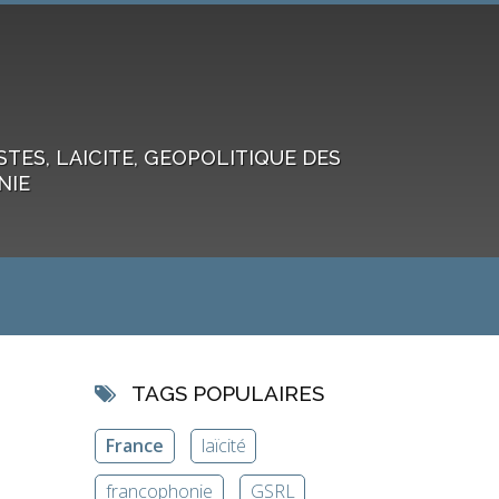
ES, LAICITE, GEOPOLITIQUE DES
NIE
TAGS POPULAIRES
France
laïcité
francophonie
GSRL