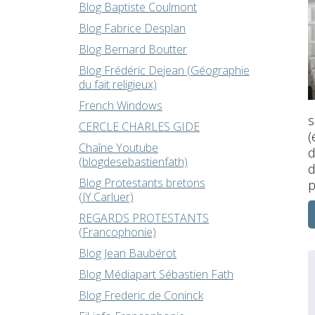
Blog Baptiste Coulmont
Blog Fabrice Desplan
Blog Bernard Boutter
Blog Frédéric Dejean (Géographie
du fait religieux)
French Windows
s
CERCLE CHARLES GIDE
(
Chaîne Youtube
d
(blogdesebastienfath)
d
Blog Protestants bretons
p
(JY.Carluer)
REGARDS PROTESTANTS
(Francophonie)
Blog Jean Baubérot
Blog Médiapart Sébastien Fath
Blog Frederic de Coninck