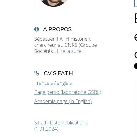
À PROPOS
Sébastien FATH Historien,
chercheur au CNRS (Groupe
Sociétés...
Lire la suite
CV S.FATH
Français / anglais
Page perso (laboratoire GSRL)
Academia page (in English)
S.Fath, Liste Publications
(1.01.2024)