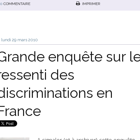
0
COMMENTAIRE
IMPRIMER
lundi 29
mars 2010
Grande enquête sur l
ressenti des
discriminations en
France
A signaler (et à archiver) cette enquête