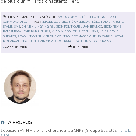
de plus d'un milliards d'habitants (
lien
).
LIEN PERMANENT
CATÉGORIES :
ACTU COMMENTÉE
,
RÉPUBLIQUE, LAÏCITÉ,
COMMUNAUTÉS
TAGS :
RÉPUBLIQUE
,
LIBERTÉ
,
CYBERCONTRÔLE
,
TOTALITARISME
,
STALINISME
,
CHINE XI JINGPING
,
RELIGION POLITIQUE
,
JUAN BRANCO
,
SECTARISME
,
EXTRÊME GAUCHE
,
PARIS
,
RUSSIE
,
VLADIMIR POUTINE
,
POPULISME
,
LIVRE
,
DAVID
SHEARER
,
RÉVOLUTION NUMÉRIQUE
,
CONTRÔLE DE MASSE
,
OUTING
,
GABRIEL ATTAL
,
PIOTR PAVLENSKI
,
BENJAMIN GRIVEAUX
,
FRANCE
,
YALE UNIVERSITY PRESS
1
COMMENTAIRE
IMPRIMER
À PROPOS
Sébastien FATH Historien, chercheur au CNRS (Groupe Sociétés...
Lire la
suite