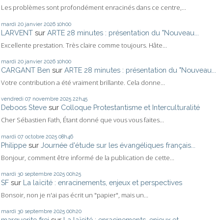
Les problèmes sont profondément enracinés dans ce centre,...
mardi 20
janvier 2026
10h00
LARVENT
sur
ARTE 28 minutes : présentation du "Nouveau...
Excellente prestation. Très claire comme toujours. Hâte...
mardi 20
janvier 2026
10h00
CARGANT Ben
sur
ARTE 28 minutes : présentation du "Nouveau...
Votre contribution a été vraiment brillante. Cela donne...
vendredi 07
novembre 2025
22h45
Deboos Steve
sur
Colloque Protestantisme et Interculturalité
Cher Sébastien Fath, Étant donné que vous vous faites...
mardi 07
octobre 2025
08h46
Philippe
sur
Journée d'étude sur les évangéliques français...
Bonjour, comment être informé de la publication de cette...
mardi 30
septembre 2025
00h25
SF
sur
La laïcité : enracinements, enjeux et perspectives
Bonsoir, non je n'ai pas écrit un "papier", mais un...
mardi 30
septembre 2025
00h20
marguerite frei
sur
La laïcité : enracinements, enjeux et