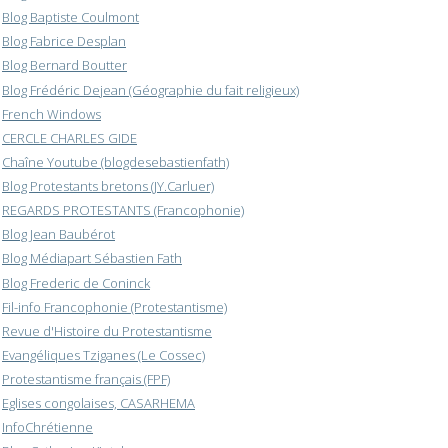
Blog Baptiste Coulmont
Blog Fabrice Desplan
Blog Bernard Boutter
Blog Frédéric Dejean (Géographie du fait religieux)
French Windows
CERCLE CHARLES GIDE
Chaîne Youtube (blogdesebastienfath)
Blog Protestants bretons (JY.Carluer)
REGARDS PROTESTANTS (Francophonie)
Blog Jean Baubérot
Blog Médiapart Sébastien Fath
Blog Frederic de Coninck
Fil-info Francophonie (Protestantisme)
Revue d'Histoire du Protestantisme
Evangéliques Tziganes (Le Cossec)
Protestantisme français (FPF)
Eglises congolaises, CASARHEMA
InfoChrétienne