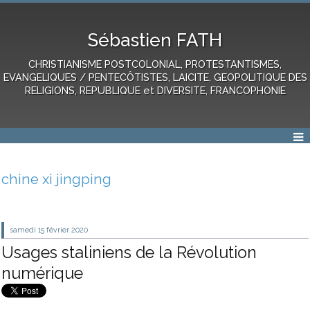
Sébastien FATH
CHRISTIANISME POSTCOLONIAL, PROTESTANTISMES,
EVANGELIQUES / PENTECÔTISTES, LAICITE, GEOPOLITIQUE DES
RELIGIONS, REPUBLIQUE et DIVERSITE, FRANCOPHONIE
chine xi jingping
samedi 15
février 2020
Usages staliniens de la Révolution
numérique