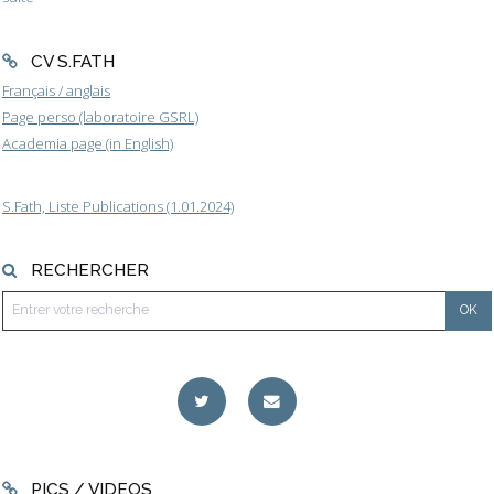
CV S.FATH
Français / anglais
Page perso (laboratoire GSRL)
Academia page (in English)
S.Fath, Liste Publications (1.01.2024)
RECHERCHER
PICS / VIDEOS