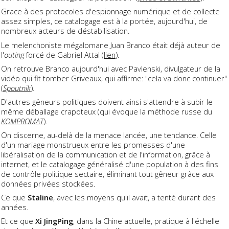
Grace à des protocoles d'espionnage numérique et de collecte
assez simples, ce catalogage est à la portée, aujourd'hui, de
nombreux acteurs de déstabilisation.
Le melenchoniste mégalomane Juan Branco était déjà auteur de
l'
outing
forcé de Gabriel Attal (
lien
).
On retrouve Branco aujourd'hui avec Pavlenski, divulgateur de la
vidéo qui fit tomber Griveaux, qui affirme: "cela va donc continuer"
(
Spoutnik
).
D'autres gêneurs politiques doivent ainsi s'attendre à subir le
même déballage crapoteux (qui évoque la méthode russe du
KOMPROMAT
).
On discerne, au-delà de la menace lancée, une tendance. Celle
d'un mariage monstrueux entre les promesses d'une
libéralisation de la communication et de l'information, grâce à
internet, et le catalogage généralisé d'une population à des fins
de contrôle politique sectaire, éliminant tout gêneur grâce aux
données privées stockées.
Ce que
Staline
, avec les moyens qu'il avait, a tenté durant des
années.
Et ce que
Xi JingPing
, dans la Chine actuelle, pratique à l'échelle