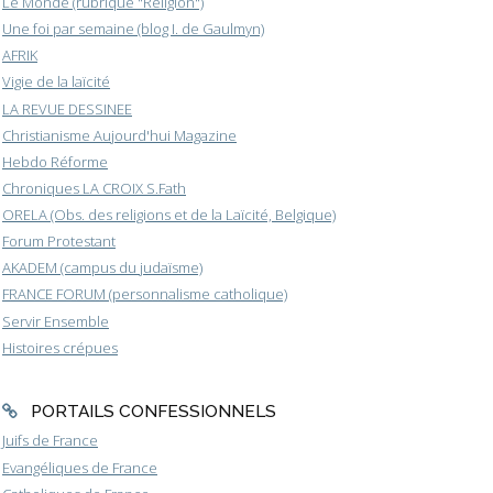
Le Monde (rubrique "Religion")
Une foi par semaine (blog I. de Gaulmyn)
AFRIK
Vigie de la laïcité
LA REVUE DESSINEE
Christianisme Aujourd'hui Magazine
Hebdo Réforme
Chroniques LA CROIX S.Fath
ORELA (Obs. des religions et de la Laïcité, Belgique)
Forum Protestant
AKADEM (campus du judaïsme)
FRANCE FORUM (personnalisme catholique)
Servir Ensemble
Histoires crépues
PORTAILS CONFESSIONNELS
Juifs de France
Evangéliques de France