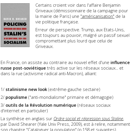
Certains croient voir dans l'affaire Benjamin
Griveaux (démissionnaire de la campagne pour
la mairie de Paris) une
"américanisation"
de la
vie politique française.
Erreur de perspective. Trump, aux Etats-Unis,
est toujours au pouvoir, malgré un passif sexuel
compromettant plus lourd que celui de
Griveaux.
En France, on assiste au contraire au nouvel effet d'une
influence
russe post-soviétique
très active sur les réseaux sociaux... et
dans la rue (activisme radical anti-Macron), alliant:
1/
stalinisme new look
(extrême-gauche sectaire)
2/
populisme
("anti-mondialisme" primaire et démagogie)
3/
outils de la Révolution numérique
(réseaux sociaux
d'internet en particulier)
La synthèse en anglais sur
Ordre social et répression sous Staline
,
par David Shearer (Yale Univ Press, 2009), est à relire, notamment
son chapitre "Cataloguer la population" (
p.158 et suivantes
).