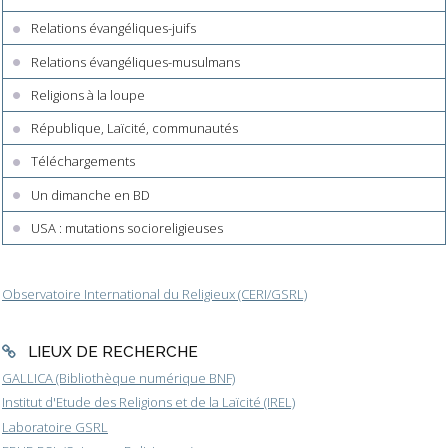
Relations évangéliques-juifs
Relations évangéliques-musulmans
Religions à la loupe
République, Laïcité, communautés
Téléchargements
Un dimanche en BD
USA : mutations socioreligieuses
Observatoire International du Religieux (CERI/GSRL)
LIEUX DE RECHERCHE
GALLICA (Bibliothèque numérique BNF)
Institut d'Etude des Religions et de la Laïcité (IREL)
Laboratoire GSRL