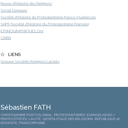
Revue d'Histoire des Religions
Social Compass
Société d'Histoire du Protestantisme Franco-Québécois
SHPF (Société d'Histoire du Protestantisme Français)
ETHNOGRAPHIQUES.Org
CAIRN
LIENS
Groupe Sociétés Religions Laïcités
Sébastien FATH
CHRISTIANISME POSTCOLONIAL, PROTESTANTISMES, EVANGELIQUES /
PENTECÔTISTES, LAICITE, GEOPOLITIQUE DES RELIGIONS, REPUBLIQUE et
DIVERSITE, FRANCOPHONIE