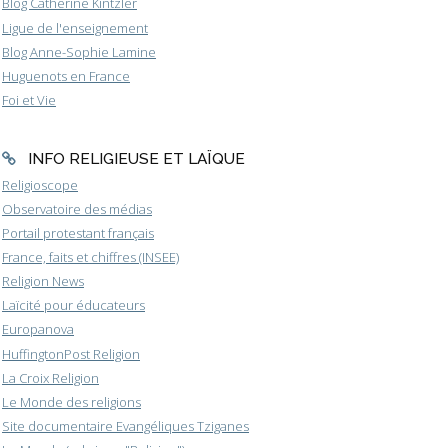
Blog Catherine Kintzler
Ligue de l'enseignement
Blog Anne-Sophie Lamine
Huguenots en France
Foi et Vie
INFO RELIGIEUSE ET LAÏQUE
Religioscope
Observatoire des médias
Portail protestant français
France, faits et chiffres (INSEE)
Religion News
Laïcité pour éducateurs
Europanova
HuffingtonPost Religion
La Croix Religion
Le Monde des religions
Site documentaire Evangéliques Tziganes