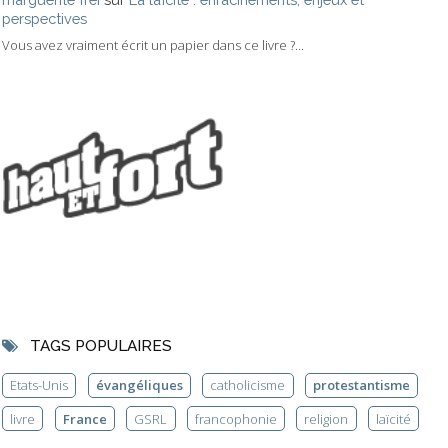
perspectives
Vous avez vraiment écrit un papier dans ce livre ?...
TAGS POPULAIRES
Etats-Unis
évangéliques
catholicisme
protestantisme
livre
France
GSRL
francophonie
religion
laïcité