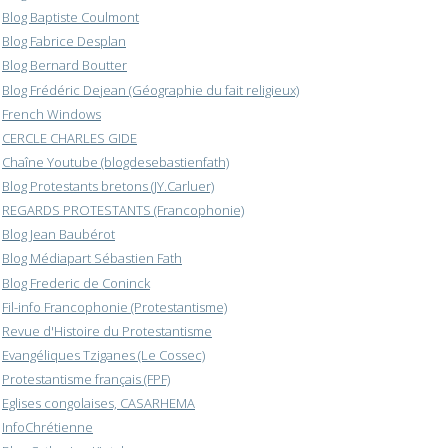
Blog Baptiste Coulmont
Blog Fabrice Desplan
Blog Bernard Boutter
Blog Frédéric Dejean (Géographie du fait religieux)
French Windows
CERCLE CHARLES GIDE
Chaîne Youtube (blogdesebastienfath)
Blog Protestants bretons (JY.Carluer)
REGARDS PROTESTANTS (Francophonie)
Blog Jean Baubérot
Blog Médiapart Sébastien Fath
Blog Frederic de Coninck
Fil-info Francophonie (Protestantisme)
Revue d'Histoire du Protestantisme
Evangéliques Tziganes (Le Cossec)
Protestantisme français (FPF)
Eglises congolaises, CASARHEMA
InfoChrétienne