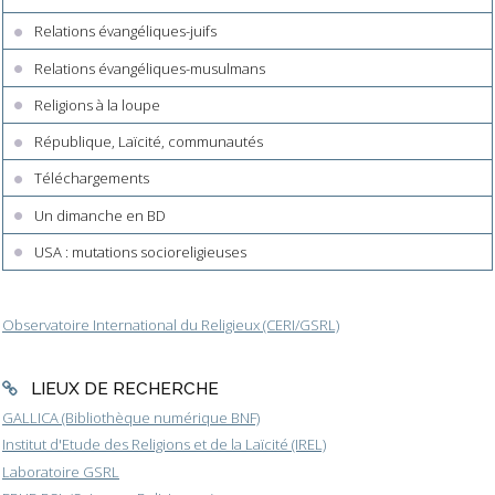
Relations évangéliques-juifs
Relations évangéliques-musulmans
Religions à la loupe
République, Laïcité, communautés
Téléchargements
Un dimanche en BD
USA : mutations socioreligieuses
Observatoire International du Religieux (CERI/GSRL)
LIEUX DE RECHERCHE
GALLICA (Bibliothèque numérique BNF)
Institut d'Etude des Religions et de la Laïcité (IREL)
Laboratoire GSRL