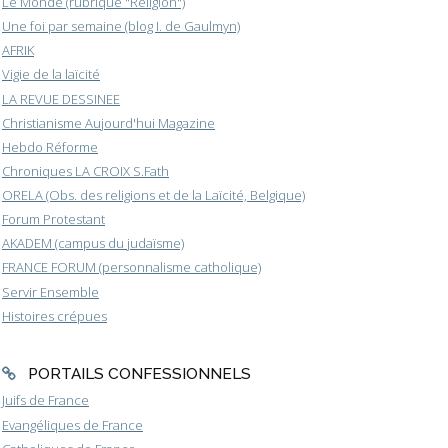
Le Monde (rubrique "Religion")
Une foi par semaine (blog I. de Gaulmyn)
AFRIK
Vigie de la laïcité
LA REVUE DESSINEE
Christianisme Aujourd'hui Magazine
Hebdo Réforme
Chroniques LA CROIX S.Fath
ORELA (Obs. des religions et de la Laïcité, Belgique)
Forum Protestant
AKADEM (campus du judaïsme)
FRANCE FORUM (personnalisme catholique)
Servir Ensemble
Histoires crépues
PORTAILS CONFESSIONNELS
Juifs de France
Evangéliques de France