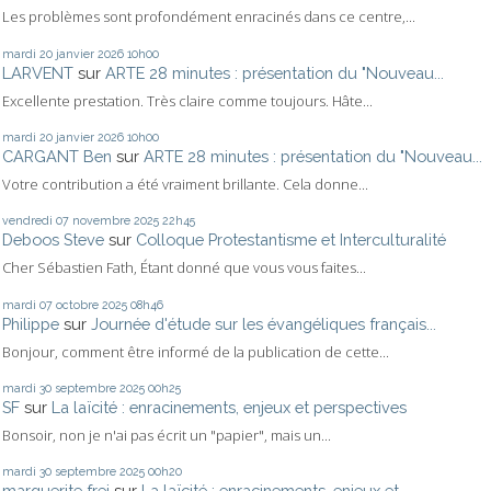
Les problèmes sont profondément enracinés dans ce centre,...
mardi 20
janvier 2026
10h00
LARVENT
sur
ARTE 28 minutes : présentation du "Nouveau...
Excellente prestation. Très claire comme toujours. Hâte...
mardi 20
janvier 2026
10h00
CARGANT Ben
sur
ARTE 28 minutes : présentation du "Nouveau...
Votre contribution a été vraiment brillante. Cela donne...
vendredi 07
novembre 2025
22h45
Deboos Steve
sur
Colloque Protestantisme et Interculturalité
Cher Sébastien Fath, Étant donné que vous vous faites...
mardi 07
octobre 2025
08h46
Philippe
sur
Journée d'étude sur les évangéliques français...
Bonjour, comment être informé de la publication de cette...
mardi 30
septembre 2025
00h25
SF
sur
La laïcité : enracinements, enjeux et perspectives
Bonsoir, non je n'ai pas écrit un "papier", mais un...
mardi 30
septembre 2025
00h20
marguerite frei
sur
La laïcité : enracinements, enjeux et