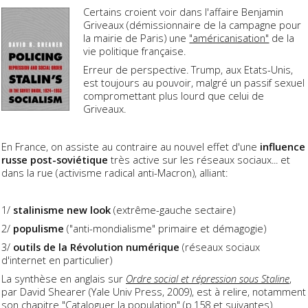
Certains croient voir dans l'affaire Benjamin
Griveaux (démissionnaire de la campagne pour
la mairie de Paris) une
"américanisation"
de la
vie politique française.
Erreur de perspective. Trump, aux Etats-Unis,
est toujours au pouvoir, malgré un passif sexuel
compromettant plus lourd que celui de
Griveaux.
En France, on assiste au contraire au nouvel effet d'une
influence
russe post-soviétique
très active sur les réseaux sociaux... et
dans la rue (activisme radical anti-Macron), alliant:
1/
stalinisme new look
(extrême-gauche sectaire)
2/
populisme
("anti-mondialisme" primaire et démagogie)
3/
outils de la Révolution numérique
(réseaux sociaux
d'internet en particulier)
La synthèse en anglais sur
Ordre social et répression sous Staline
,
par David Shearer (Yale Univ Press, 2009), est à relire, notamment
son chapitre "Cataloguer la population" (
p.158 et suivantes
).