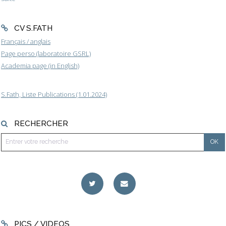
CV S.FATH
Français / anglais
Page perso (laboratoire GSRL)
Academia page (in English)
S.Fath, Liste Publications (1.01.2024)
RECHERCHER
PICS / VIDEOS