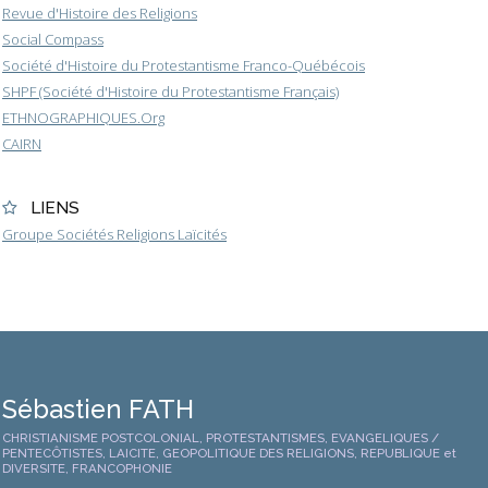
Revue d'Histoire des Religions
Social Compass
Société d'Histoire du Protestantisme Franco-Québécois
SHPF (Société d'Histoire du Protestantisme Français)
ETHNOGRAPHIQUES.Org
CAIRN
LIENS
Groupe Sociétés Religions Laïcités
Sébastien FATH
CHRISTIANISME POSTCOLONIAL, PROTESTANTISMES, EVANGELIQUES /
PENTECÔTISTES, LAICITE, GEOPOLITIQUE DES RELIGIONS, REPUBLIQUE et
DIVERSITE, FRANCOPHONIE