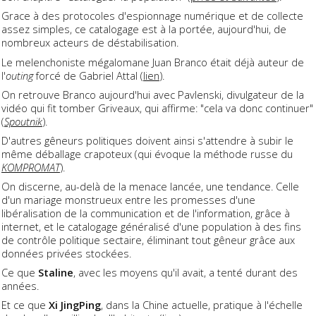
Grace à des protocoles d'espionnage numérique et de collecte
assez simples, ce catalogage est à la portée, aujourd'hui, de
nombreux acteurs de déstabilisation.
Le melenchoniste mégalomane Juan Branco était déjà auteur de
l'
outing
forcé de Gabriel Attal (
lien
).
On retrouve Branco aujourd'hui avec Pavlenski, divulgateur de la
vidéo qui fit tomber Griveaux, qui affirme: "cela va donc continuer"
(
Spoutnik
).
D'autres gêneurs politiques doivent ainsi s'attendre à subir le
même déballage crapoteux (qui évoque la méthode russe du
KOMPROMAT
).
On discerne, au-delà de la menace lancée, une tendance. Celle
d'un mariage monstrueux entre les promesses d'une
libéralisation de la communication et de l'information, grâce à
internet, et le catalogage généralisé d'une population à des fins
de contrôle politique sectaire, éliminant tout gêneur grâce aux
données privées stockées.
Ce que
Staline
, avec les moyens qu'il avait, a tenté durant des
années.
Et ce que
Xi JingPing
, dans la Chine actuelle, pratique à l'échelle