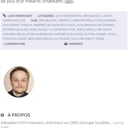
de plus d'un milliards d'habitants (
lien
).
LIEN PERMANENT
CATÉGORIES :
ACTU COMMENTÉE
,
RÉPUBLIQUE, LAÏCITÉ,
COMMUNAUTÉS
TAGS :
RÉPUBLIQUE
,
LIBERTÉ
,
CYBERCONTRÔLE
,
TOTALITARISME
,
STALINISME
,
CHINE XI JINGPING
,
RELIGION POLITIQUE
,
JUAN BRANCO
,
SECTARISME
,
EXTRÊME GAUCHE
,
PARIS
,
RUSSIE
,
VLADIMIR POUTINE
,
POPULISME
,
LIVRE
,
DAVID
SHEARER
,
RÉVOLUTION NUMÉRIQUE
,
CONTRÔLE DE MASSE
,
OUTING
,
GABRIEL ATTAL
,
PIOTR PAVLENSKI
,
BENJAMIN GRIVEAUX
,
FRANCE
,
YALE UNIVERSITY PRESS
1
COMMENTAIRE
IMPRIMER
À PROPOS
Sébastien FATH Historien, chercheur au CNRS (Groupe Sociétés...
Lire la
suite