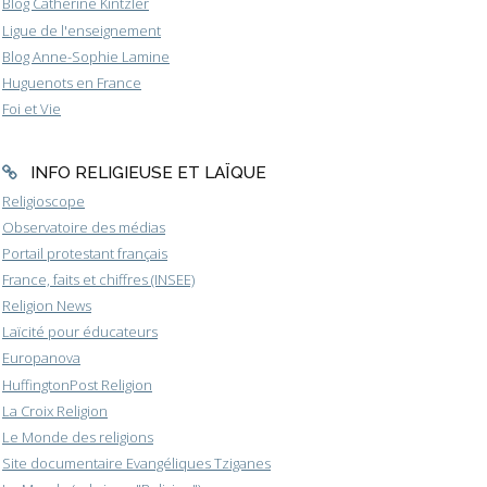
Blog Catherine Kintzler
Ligue de l'enseignement
Blog Anne-Sophie Lamine
Huguenots en France
Foi et Vie
INFO RELIGIEUSE ET LAÏQUE
Religioscope
Observatoire des médias
Portail protestant français
France, faits et chiffres (INSEE)
Religion News
Laïcité pour éducateurs
Europanova
HuffingtonPost Religion
La Croix Religion
Le Monde des religions
Site documentaire Evangéliques Tziganes