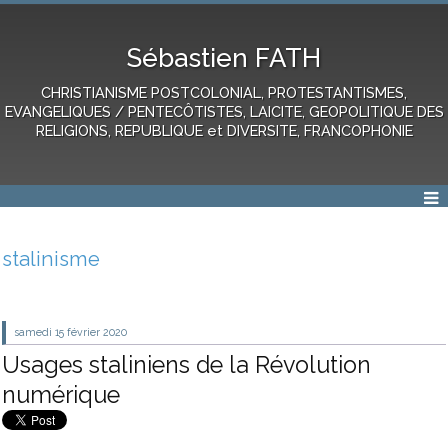
Sébastien FATH
CHRISTIANISME POSTCOLONIAL, PROTESTANTISMES,
EVANGELIQUES / PENTECÔTISTES, LAICITE, GEOPOLITIQUE DES
RELIGIONS, REPUBLIQUE et DIVERSITE, FRANCOPHONIE
stalinisme
samedi 15
février 2020
Usages staliniens de la Révolution
numérique