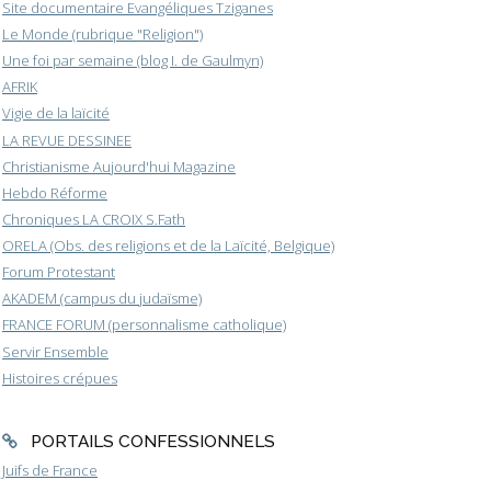
Site documentaire Evangéliques Tziganes
Le Monde (rubrique "Religion")
Une foi par semaine (blog I. de Gaulmyn)
AFRIK
Vigie de la laïcité
LA REVUE DESSINEE
Christianisme Aujourd'hui Magazine
Hebdo Réforme
Chroniques LA CROIX S.Fath
ORELA (Obs. des religions et de la Laïcité, Belgique)
Forum Protestant
AKADEM (campus du judaïsme)
FRANCE FORUM (personnalisme catholique)
Servir Ensemble
Histoires crépues
PORTAILS CONFESSIONNELS
Juifs de France