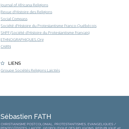
Journal of Africana Religions
Revue d'Histoire des Religions
Social Compass
Société d'Histoire du Protestantisme Franco-Québécois
SHPF (Société d'Histoire du Protestantisme Français)
ETHNOGRAPHIQUES.Org
CAIRN
LIENS
Groupe Sociétés Religions Laïcités
Sébastien FATH
CHRISTIANISME POSTCOLONIAL, PROTESTANTISMES, EVANGELIQUES /
PENTECÔTISTES, LAICITE, GEOPOLITIQUE DES RELIGIONS, REPUBLIQUE et