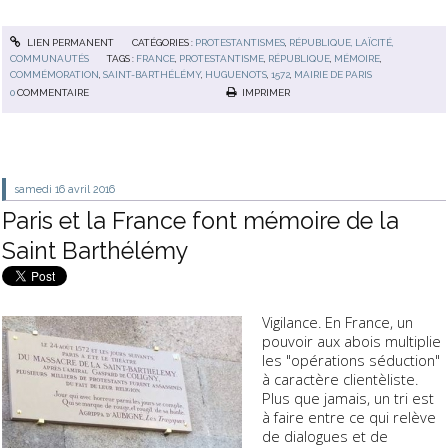
LIEN PERMANENT
CATÉGORIES :
PROTESTANTISMES
,
RÉPUBLIQUE, LAÏCITÉ,
COMMUNAUTÉS
TAGS :
FRANCE
,
PROTESTANTISME
,
RÉPUBLIQUE
,
MÉMOIRE
,
COMMÉMORATION
,
SAINT-BARTHÉLÉMY
,
HUGUENOTS
,
1572
,
MAIRIE DE PARIS
0
COMMENTAIRE
IMPRIMER
samedi 16
avril 2016
Paris et la France font mémoire de la
Saint Barthélémy
Vigilance. En France, un
pouvoir aux abois multiplie
les "opérations séduction"
à caractère clientèliste.
Plus que jamais, un tri est
à faire entre ce qui relève
de dialogues et de