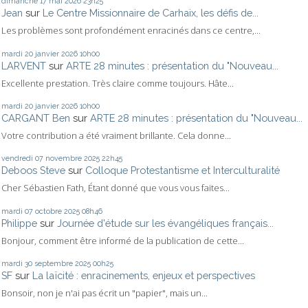
dimanche 17
mai 2026
23h25
Jean
sur
Le Centre Missionnaire de Carhaix, les défis de...
Les problèmes sont profondément enracinés dans ce centre,...
mardi 20
janvier 2026
10h00
LARVENT
sur
ARTE 28 minutes : présentation du "Nouveau...
Excellente prestation. Très claire comme toujours. Hâte...
mardi 20
janvier 2026
10h00
CARGANT Ben
sur
ARTE 28 minutes : présentation du "Nouveau...
Votre contribution a été vraiment brillante. Cela donne...
vendredi 07
novembre 2025
22h45
Deboos Steve
sur
Colloque Protestantisme et Interculturalité
Cher Sébastien Fath, Étant donné que vous vous faites...
mardi 07
octobre 2025
08h46
Philippe
sur
Journée d'étude sur les évangéliques français...
Bonjour, comment être informé de la publication de cette...
mardi 30
septembre 2025
00h25
SF
sur
La laïcité : enracinements, enjeux et perspectives
Bonsoir, non je n'ai pas écrit un "papier", mais un...