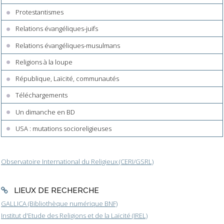
Protestantismes
Relations évangéliques-juifs
Relations évangéliques-musulmans
Religions à la loupe
République, Laïcité, communautés
Téléchargements
Un dimanche en BD
USA : mutations socioreligieuses
Observatoire International du Religieux (CERI/GSRL)
LIEUX DE RECHERCHE
GALLICA (Bibliothèque numérique BNF)
Institut d'Etude des Religions et de la Laïcité (IREL)