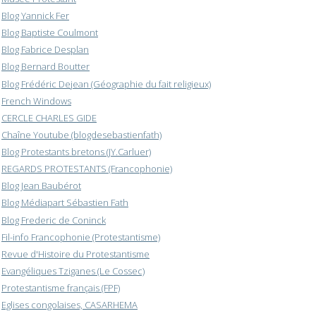
Blog Yannick Fer
Blog Baptiste Coulmont
Blog Fabrice Desplan
Blog Bernard Boutter
Blog Frédéric Dejean (Géographie du fait religieux)
French Windows
CERCLE CHARLES GIDE
Chaîne Youtube (blogdesebastienfath)
Blog Protestants bretons (JY.Carluer)
REGARDS PROTESTANTS (Francophonie)
Blog Jean Baubérot
Blog Médiapart Sébastien Fath
Blog Frederic de Coninck
Fil-info Francophonie (Protestantisme)
Revue d'Histoire du Protestantisme
Evangéliques Tziganes (Le Cossec)
Protestantisme français (FPF)
Eglises congolaises, CASARHEMA