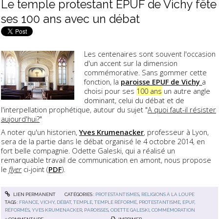
Le temple protestant EPUF de Vichy fête
ses 100 ans avec un débat
Les centenaires sont souvent l'occasion
d'un accent sur la dimension
commémorative. Sans gommer cette
fonction, la
paroisse EPUF de Vichy
a
choisi pour ses
100 ans
un autre angle
dominant, celui du débat et de
l'interpellation prophétique, autour du sujet "
A quoi faut-il résister
aujourd'hui?
"
A noter qu'un historien,
Yves Krumenacker
, professeur à Lyon,
sera de la partie dans le débat organisé le 4 octobre 2014, en
fort belle compagnie. Odette Galeski, qui a réalisé un
remarquable travail de communication en amont, nous propose
le
flyer
ci-joint (
PDF
).
LIEN PERMANENT
CATÉGORIES :
PROTESTANTISMES
,
RELIGIONS À LA LOUPE
TAGS :
FRANCE
,
VICHY
,
DÉBAT
,
TEMPLE
,
TEMPLE RÉFORMÉ
,
PROTESTANTISME
,
EPUF
,
RÉFORMÉS
,
YVES KRUMENACKER
,
PAROISSES
,
ODETTE GALESKI
,
COMMÉMORATION