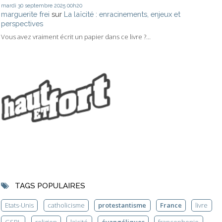
mardi 30
septembre 2025
00h20
marguerite frei
sur
La laïcité : enracinements, enjeux et
perspectives
Vous avez vraiment écrit un papier dans ce livre ?...
TAGS POPULAIRES
Etats-Unis
catholicisme
protestantisme
France
livre
GSRL
religion
laïcité
évangéliques
francophonie