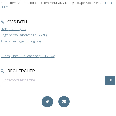
Sébastien FATH Historien, chercheur au CNRS (Groupe Sociétés...
Lire la
suite
CV S.FATH
Français / anglais
Page perso (laboratoire GSRL)
Academia page (in English)
S.Fath, Liste Publications (1.01.2024)
RECHERCHER