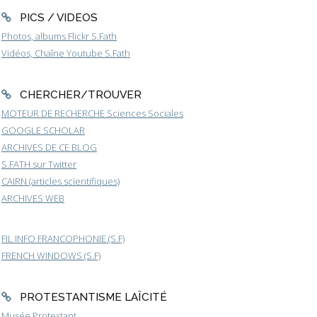
PICS / VIDEOS
Photos, albums Flickr S.Fath
Vidéos, Chaîne Youtube S.Fath
CHERCHER/TROUVER
MOTEUR DE RECHERCHE Sciences Sociales
GOOGLE SCHOLAR
ARCHIVES DE CE BLOG
S.FATH sur Twitter
CAIRN (articles scientifiques)
ARCHIVES WEB
FIL INFO FRANCOPHONIE (S.F)
FRENCH WINDOWS (S.F)
PROTESTANTISME LAÏCITÉ
Musée Protestant