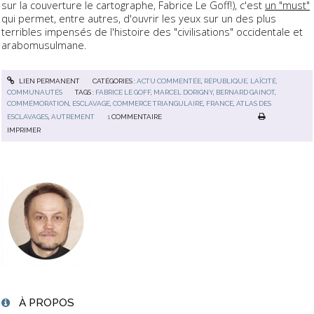
sur la couverture le cartographe, Fabrice Le Goff!), c'est
un "must"
qui permet, entre autres, d'ouvrir les yeux sur un des plus
terribles impensés de l'histoire des "civilisations" occidentale et
arabomusulmane.
LIEN PERMANENT
CATÉGORIES :
ACTU COMMENTÉE
,
RÉPUBLIQUE, LAÏCITÉ,
COMMUNAUTÉS
TAGS :
FABRICE LE GOFF
,
MARCEL DORIGNY
,
BERNARD GAINOT
,
COMMÉMORATION
,
ESCLAVAGE
,
COMMERCE TRIANGULAIRE
,
FRANCE
,
ATLAS DES
ESCLAVAGES
,
AUTREMENT
1
COMMENTAIRE
IMPRIMER
À PROPOS