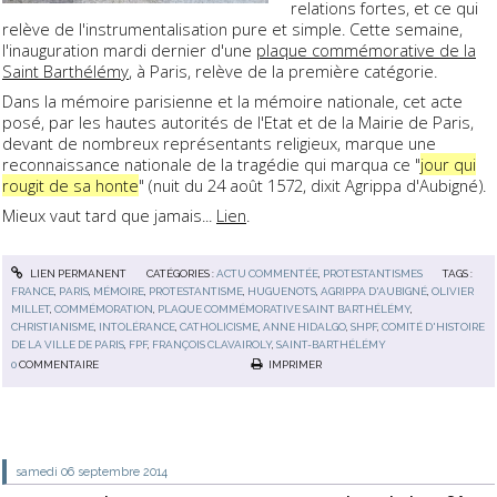
relations fortes, et ce qui
relève de l'instrumentalisation pure et simple. Cette semaine,
l'inauguration mardi dernier d'une
plaque commémorative de la
Saint Barthélémy
, à Paris, relève de la première catégorie.
Dans la mémoire parisienne et la mémoire nationale, cet acte
posé, par les hautes autorités de l'Etat et de la Mairie de Paris,
devant de nombreux représentants religieux, marque une
reconnaissance nationale de la tragédie qui marqua ce "
jour qui
rougit de sa honte
" (nuit du 24 août 1572, dixit Agrippa d'Aubigné).
Mieux vaut tard que jamais...
Lien
.
LIEN PERMANENT
CATÉGORIES :
ACTU COMMENTÉE
,
PROTESTANTISMES
TAGS :
FRANCE
,
PARIS
,
MÉMOIRE
,
PROTESTANTISME
,
HUGUENOTS
,
AGRIPPA D'AUBIGNÉ
,
OLIVIER
MILLET
,
COMMÉMORATION
,
PLAQUE COMMÉMORATIVE SAINT BARTHÉLÉMY
,
CHRISTIANISME
,
INTOLÉRANCE
,
CATHOLICISME
,
ANNE HIDALGO
,
SHPF
,
COMITÉ D'HISTOIRE
DE LA VILLE DE PARIS
,
FPF
,
FRANÇOIS CLAVAIROLY
,
SAINT-BARTHÉLÉMY
0
COMMENTAIRE
IMPRIMER
samedi 06
septembre 2014