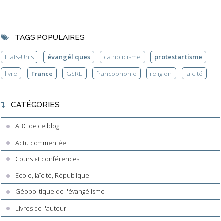
TAGS POPULAIRES
Etats-Unis
évangéliques
catholicisme
protestantisme
livre
France
GSRL
francophonie
religion
laïcité
CATÉGORIES
ABC de ce blog
Actu commentée
Cours et conférences
Ecole, laïcité, République
Géopolitique de l'évangélisme
Livres de l'auteur