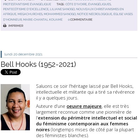
PROTESTANTISME ÉVANGÉLIQUE
TAGS :
CÔTE D'IVOIRE
,
ÉVANGÉLIQUES
,
PENTECÔTISME D'EXCELLENCE
,
LILIANE SANOGO
,
NOUVEAUX CHRISTIANISMES EN
AFRIQUE
,
MEGACHURCHES
,
MOHAMMED SANOGO
,
NOTICE NÉCROLOGIQUE
,
ÉGLISE VASES
D'HONNEUR
,
MARIE-CHANTAL KOUAMÉ
0
COMMENTAIRE
IMPRIMER
lundi 20
décembre 2021
Bell Hooks (1952-2021)
Saluons ce soir l'héritage laissé par Bell Hooks,
intellectuelle et militante qui a tiré sa révérence
il y a quelques jours.
Auteure d'une
oeuvre majeure
, elle est très
largement reconnue comme une pionnière de
l'
extension du périmètre intellectuel et social
du féminisme contemporain aux femmes
noires
(longtemps mises de côté par la plupart
des féministes blanches).