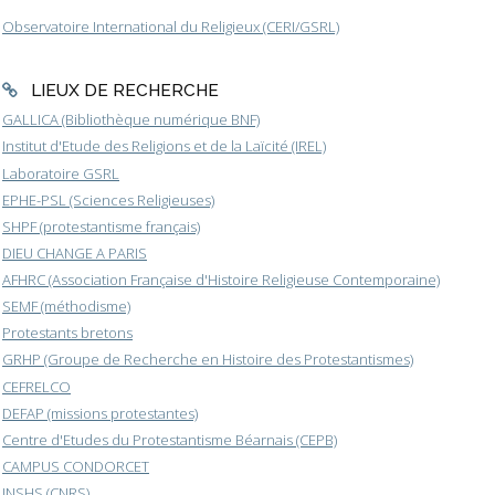
Observatoire International du Religieux (CERI/GSRL)
LIEUX DE RECHERCHE
GALLICA (Bibliothèque numérique BNF)
Institut d'Etude des Religions et de la Laïcité (IREL)
Laboratoire GSRL
EPHE-PSL (Sciences Religieuses)
SHPF (protestantisme français)
DIEU CHANGE A PARIS
AFHRC (Association Française d'Histoire Religieuse Contemporaine)
SEMF (méthodisme)
Protestants bretons
GRHP (Groupe de Recherche en Histoire des Protestantismes)
CEFRELCO
DEFAP (missions protestantes)
Centre d'Etudes du Protestantisme Béarnais (CEPB)
CAMPUS CONDORCET
INSHS (CNRS)