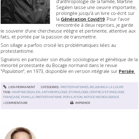
d'anthropologie de la famille, Martine
Segalen laisse une oeuvre importante,
prolongée jusqu'à un livre co-écrit sur
la
Génération Covid19
. Pour l'avoir
rencontrée à deux reprises, je garde
le souvenir d'une chercheuse intègre et pertinente, attentive aux
faits, et portée par la passion de transmettre.
Son sillage a parfois croisé les problématiques liées au
protestantisme.
Signalons en particulier son étude sociologique et génétique de la
minorité protestante du Bocage normand dans le revue
"
Population
", en 1973, disponible en version intégrale sur
Persée
.
LIEN PERMANENT
CATÉGORIES :
PROTESTANTISMES
,
RELIGIONS À LA LOUPE
TAGS :
MARTINE SEGALEN
,
ANTHROPOLOGIE
,
ETHNOLOGIE
,
CENTRE D'ETHNOLOGIE
FRANÇAISE
,
FAMILLE
,
PROTESTANTISME
,
POPULATION
,
NOTICE NECROLOGIQUE
0
COMMENTAIRE
IMPRIMER