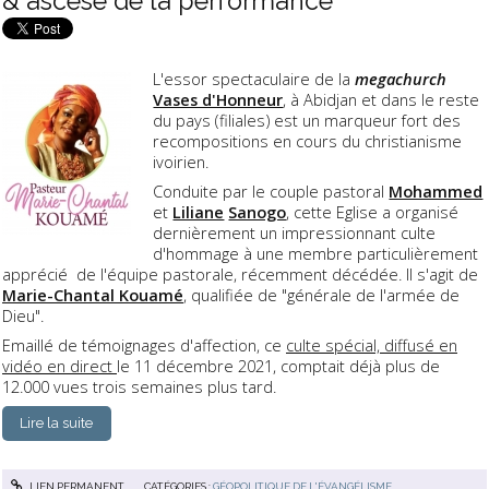
& ascèse de la performance
L'essor spectaculaire de la
megachurch
Vases d'Honneur
, à Abidjan et dans le reste
du pays (filiales) est un marqueur fort des
recompositions en cours du christianisme
ivoirien.
Conduite par le couple pastoral
Mohammed
et
Liliane
Sanogo
, cette Eglise a organisé
dernièrement un impressionnant culte
d'hommage à une membre particulièrement
apprécié de l'équipe pastorale, récemment décédée. Il s'agit de
Marie-Chantal Kouamé
, qualifiée de "générale de l'armée de
Dieu".
Emaillé de témoignages d'affection, ce
culte spécial, diffusé en
vidéo en direct
le 11 décembre 2021, comptait déjà plus de
12.000 vues trois semaines plus tard.
Lire la suite
LIEN PERMANENT
CATÉGORIES :
GÉOPOLITIQUE DE L'ÉVANGÉLISME
,