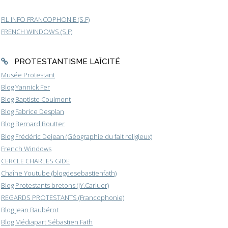
FIL INFO FRANCOPHONIE (S.F)
FRENCH WINDOWS (S.F)
PROTESTANTISME LAÏCITÉ
Musée Protestant
Blog Yannick Fer
Blog Baptiste Coulmont
Blog Fabrice Desplan
Blog Bernard Boutter
Blog Frédéric Dejean (Géographie du fait religieux)
French Windows
CERCLE CHARLES GIDE
Chaîne Youtube (blogdesebastienfath)
Blog Protestants bretons (JY.Carluer)
REGARDS PROTESTANTS (Francophonie)
Blog Jean Baubérot
Blog Médiapart Sébastien Fath