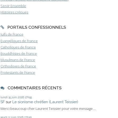
Servir Ensemble
Histoires crépues
PORTAILS CONFESSIONNELS
Juifs de France
Evangéliques de France
Catholiques de France
Bouddhistes de France
Musulmans de France
Orthodoxes de France
Protestants de France
COMMENTAIRES RÉCENTS
lundi 15
juin 2026
17h55
SF
sur
Le sionisme chrétien (Laurent Teissier)
Merci beaucoup cher Laurent Teissier pour votre message....
jeudi 11
juin 2026
17h30