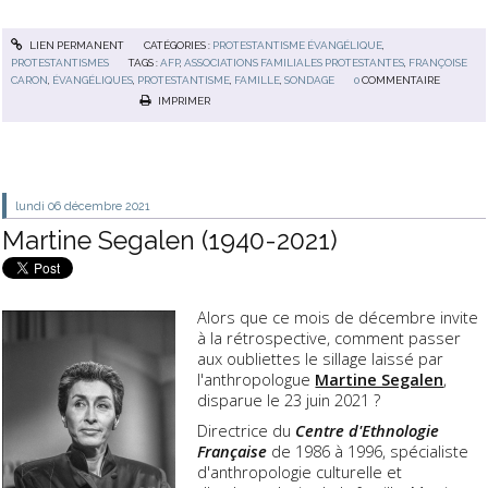
LIEN PERMANENT
CATÉGORIES :
PROTESTANTISME ÉVANGÉLIQUE
,
PROTESTANTISMES
TAGS :
AFP
,
ASSOCIATIONS FAMILIALES PROTESTANTES
,
FRANÇOISE
CARON
,
ÉVANGÉLIQUES
,
PROTESTANTISME
,
FAMILLE
,
SONDAGE
0
COMMENTAIRE
IMPRIMER
lundi 06
décembre 2021
Martine Segalen (1940-2021)
Alors que ce mois de décembre invite
à la rétrospective, comment passer
aux oubliettes le sillage laissé par
l'anthropologue
Martine Segalen
,
disparue le 23 juin 2021 ?
Directrice du
Centre d'Ethnologie
Française
de 1986 à 1996, spécialiste
d'anthropologie culturelle et