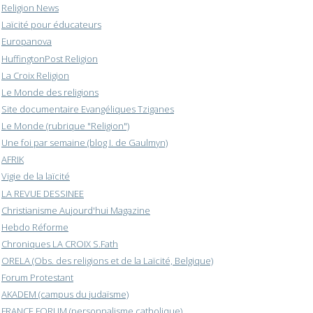
Religion News
Laïcité pour éducateurs
Europanova
HuffingtonPost Religion
La Croix Religion
Le Monde des religions
Site documentaire Evangéliques Tziganes
Le Monde (rubrique "Religion")
Une foi par semaine (blog I. de Gaulmyn)
AFRIK
Vigie de la laïcité
LA REVUE DESSINEE
Christianisme Aujourd'hui Magazine
Hebdo Réforme
Chroniques LA CROIX S.Fath
ORELA (Obs. des religions et de la Laïcité, Belgique)
Forum Protestant
AKADEM (campus du judaïsme)
FRANCE FORUM (personnalisme catholique)