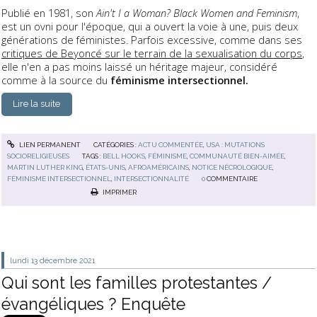
Publié en 1981, son
Ain't I a Woman? Black Women and Feminism
,
est un ovni pour l'époque, qui a ouvert la voie à une, puis deux
générations de féministes.
Parfois excessive, comme dans ses
critiques de Beyoncé sur le terrain de la sexualisation du corps
,
elle n'en a pas moins laissé un héritage majeur, considéré
comme à la source du
féminisme intersectionnel.
Lire la suite
LIEN PERMANENT
CATÉGORIES :
ACTU COMMENTÉE
,
USA : MUTATIONS
SOCIORELIGIEUSES
TAGS :
BELL HOOKS
,
FÉMINISME
,
COMMUNAUTÉ BIEN-AIMÉE
,
MARTIN LUTHER KING
,
ÉTATS-UNIS
,
AFROAMÉRICAINS
,
NOTICE NÉCROLOGIQUE
,
FÉMINISME INTERSECTIONNEL
,
INTERSECTIONNALITÉ
0
COMMENTAIRE
IMPRIMER
lundi 13
décembre 2021
Qui sont les familles protestantes /
évangéliques ? Enquête