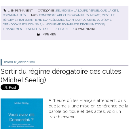
LIEN PERMANENT
CATÉGORIES :
RELIGIONS À LA LOUPE
,
RÉPUBLIQUE, LAÏCITÉ,
COMMUNAUTÉS
TAGS :
CONCORDAT
,
ARTICLES ORGANIQUES
,
ALSACE
,
MOSELLE
,
RÉFORME
,
PROTESTANTISME
,
ÉVANGÉLIQUES
,
ISLAM
,
CATHOLICISME
,
JUDAÏSME
,
ORTHODOXIE
,
BOUDDHISME
,
HINDOUISME
,
BONAPARTE
,
DISCRIMINATIONS
,
FINANCEMENT DES CULTES
,
DROIT ET RELIGION
0
COMMENTAIRE
IMPRIMER
mardi 12
janvier 2016
Sortir du régime dérogatoire des cultes
(Michel Seelig)
A l'heure où les Français attendent, plus
que jamais, une mise en cohérence de la
parole politique et des actes, voici un
livre bienvenu.