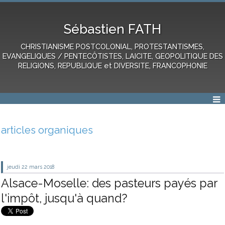
Sébastien FATH
CHRISTIANISME POSTCOLONIAL, PROTESTANTISMES,
EVANGELIQUES / PENTECÔTISTES, LAICITE, GEOPOLITIQUE DES
RELIGIONS, REPUBLIQUE et DIVERSITE, FRANCOPHONIE
articles organiques
jeudi 22
mars 2018
Alsace-Moselle: des pasteurs payés par
l'impôt, jusqu'à quand?