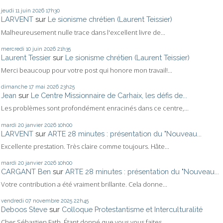
jeudi 11
juin 2026
17h30
LARVENT
sur
Le sionisme chrétien (Laurent Teissier)
Malheureusement nulle trace dans l'excellent livre de...
mercredi 10
juin 2026
21h35
Laurent Tessier
sur
Le sionisme chrétien (Laurent Teissier)
Merci beaucoup pour votre post qui honore mon travail!...
dimanche 17
mai 2026
23h25
Jean
sur
Le Centre Missionnaire de Carhaix, les défis de...
Les problèmes sont profondément enracinés dans ce centre,...
mardi 20
janvier 2026
10h00
LARVENT
sur
ARTE 28 minutes : présentation du "Nouveau...
Excellente prestation. Très claire comme toujours. Hâte...
mardi 20
janvier 2026
10h00
CARGANT Ben
sur
ARTE 28 minutes : présentation du "Nouveau...
Votre contribution a été vraiment brillante. Cela donne...
vendredi 07
novembre 2025
22h45
Deboos Steve
sur
Colloque Protestantisme et Interculturalité
Cher Sébastien Fath, Étant donné que vous vous faites...