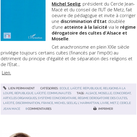
Michel Seeli
g
, président du Cercle Jean-
Macé et du conseil de l’IUT de Metz, fait
oeuvre de pédagogue et invite à corriger
une
discrimination d'Etat
doublée
d'une
atteinte à la laïcité
via le
régime
dérogatoire des cultes d'Alsace et
Moselle
.
Cet anachronisme en plein XXIe siècle
privilégie toujours certains cultes (financés par l'impôt) au
détriment du principe d'égalité et de séparation des religions et
de l'Etat...
Lien.
LIEN PERMANENT
CATÉGORIES :
ECOLE, LAÏCITÉ, RÉPUBLIQUE
,
RELIGIONS À LA
LOUPE
,
RÉPUBLIQUE, LAÏCITÉ, COMMUNAUTÉS
TAGS :
ALSACE
,
MOSELLE
,
CONCORDAT
,
ARTICLES ORGANIQUES
,
SYSTÈME CONCORDATAIRE
,
RÉGIME DÉROGATOIRE DES CULTES
,
LAÏCITÉ
,
DISCRIMINATION
,
FRANCE
,
MICHEL SEELIG
,
L'HARMATTAN
,
LIVRE
,
METZ
,
CERCLE
JEAN MACÉ
8
COMMENTAIRES
IMPRIMER