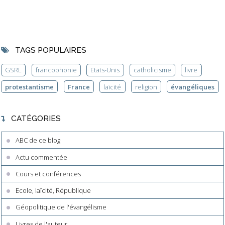
TAGS POPULAIRES
GSRL
francophonie
Etats-Unis
catholicisme
livre
protestantisme
France
laïcité
religion
évangéliques
CATÉGORIES
ABC de ce blog
Actu commentée
Cours et conférences
Ecole, laïcité, République
Géopolitique de l'évangélisme
Livres de l'auteur