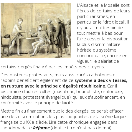
L'Alsace et la Moselle sont
fières de certains de leurs
particularismes, en
particulier le "droit local". Il
n'y aurait nul besoin de
tout mettre à bas pour
faire cesser la disposition
la plus discriminatoire
héritée du système
concordataire, encore en
vigueur: le salariat de
certains clergés financé par les impôts des citoyens.
Des pasteurs protestants, mais aussi curés catholiques et
rabbins bénéficient également de ce
système à deux vitesses,
en rupture avec le principe d'égalité républicaine
. Car il
discrimine d'autres cultes (musulman, bouddhiste, orhtodoxe,
hindouiste, protestant évangélique), qui eux s'autofinancent, en
conformité avec le principe de laïcité.
Mettre fin au financement public des clergés, ce serait effacer
une des discriminations les plus choquantes de la scène laïque
française du XXIe siècle. Lire cette chronique engagée dans
l'hebdomadaire
Réforme
(dont le titre n'est pas de moi).