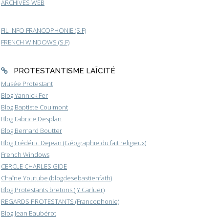
ARCHIVES WEB
FIL INFO FRANCOPHONIE (S.F)
FRENCH WINDOWS (S.F)
PROTESTANTISME LAÏCITÉ
Musée Protestant
Blog Yannick Fer
Blog Baptiste Coulmont
Blog Fabrice Desplan
Blog Bernard Boutter
Blog Frédéric Dejean (Géographie du fait religieux)
French Windows
CERCLE CHARLES GIDE
Chaîne Youtube (blogdesebastienfath)
Blog Protestants bretons (JY.Carluer)
REGARDS PROTESTANTS (Francophonie)
Blog Jean Baubérot