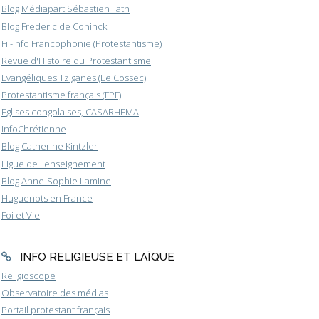
Blog Médiapart Sébastien Fath
Blog Frederic de Coninck
Fil-info Francophonie (Protestantisme)
Revue d'Histoire du Protestantisme
Evangéliques Tziganes (Le Cossec)
Protestantisme français (FPF)
Eglises congolaises, CASARHEMA
InfoChrétienne
Blog Catherine Kintzler
Ligue de l'enseignement
Blog Anne-Sophie Lamine
Huguenots en France
Foi et Vie
INFO RELIGIEUSE ET LAÏQUE
Religioscope
Observatoire des médias
Portail protestant français