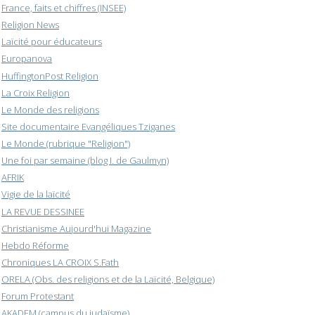
France, faits et chiffres (INSEE)
Religion News
Laïcité pour éducateurs
Europanova
HuffingtonPost Religion
La Croix Religion
Le Monde des religions
Site documentaire Evangéliques Tziganes
Le Monde (rubrique "Religion")
Une foi par semaine (blog I. de Gaulmyn)
AFRIK
Vigie de la laïcité
LA REVUE DESSINEE
Christianisme Aujourd'hui Magazine
Hebdo Réforme
Chroniques LA CROIX S.Fath
ORELA (Obs. des religions et de la Laïcité, Belgique)
Forum Protestant
AKADEM (campus du judaïsme)