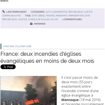
LIEN PERMANENT
CATÉGORIES :
ACTU COMMENTÉE
,
RÉPUBLIQUE, LAÏCITÉ,
COMMUNAUTÉS
TAGS :
ETAT OBÈSE
,
FRANCE
,
MIGRANTS
,
IMMIGRATION
,
ETAT
,
RÉPUBLIQUE
,
JUSTICE
,
JUNGLE DE CALAIS
,
CALAIS
4
COMMENTAIRES
IMPRIMER
mercredi 20
juillet 2016
France: deux incendies d'églises
évangéliques en moins de deux mois
Il s'est passé moins de
deux mois (55 jours
exactement) entre
l'incendie criminel d'une
église évangélique à
Manosque
(18 mai 2016)
et l'
incendie (possiblement