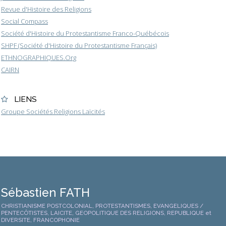
Revue d'Histoire des Religions
Social Compass
Société d'Histoire du Protestantisme Franco-Québécois
SHPF (Société d'Histoire du Protestantisme Français)
ETHNOGRAPHIQUES.Org
CAIRN
LIENS
Groupe Sociétés Religions Laïcités
Sébastien FATH
CHRISTIANISME POSTCOLONIAL, PROTESTANTISMES, EVANGELIQUES /
PENTECÔTISTES, LAICITE, GEOPOLITIQUE DES RELIGIONS, REPUBLIQUE et
DIVERSITE, FRANCOPHONIE