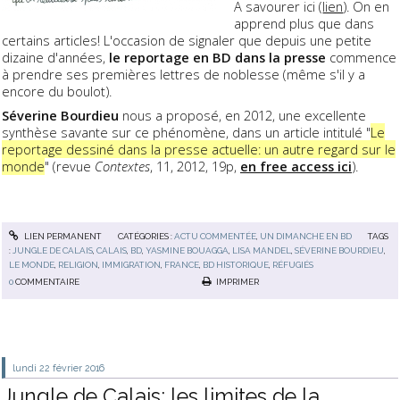
A savourer ici (
lien
). On en
apprend plus que dans
certains articles! L'occasion de signaler que depuis une petite
dizaine d'années,
le reportage en BD dans la presse
commence
à prendre ses premières lettres de noblesse (même s'il y a
encore du boulot).
Séverine Bourdieu
nous a proposé, en 2012, une excellente
synthèse savante sur ce phénomène, dans un article intitulé "
Le
reportage dessiné dans la presse actuelle: un autre regard sur le
monde
" (revue
Contextes
, 11, 2012, 19p,
en free access ici
).
LIEN PERMANENT
CATÉGORIES :
ACTU COMMENTÉE
,
UN DIMANCHE EN BD
TAGS
:
JUNGLE DE CALAIS
,
CALAIS
,
BD
,
YASMINE BOUAGGA
,
LISA MANDEL
,
SÉVERINE BOURDIEU
,
LE MONDE
,
RELIGION
,
IMMIGRATION
,
FRANCE
,
BD HISTORIQUE
,
RÉFUGIÉS
0
COMMENTAIRE
IMPRIMER
lundi 22
février 2016
Jungle de Calais: les limites de la