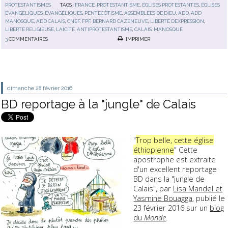
PROTESTANTISMES
TAGS :
FRANCE
,
PROTESTANTISME
,
ÉGLISES PROTESTANTES
,
ÉGLISES
ÉVANGÉLIQUES
,
ÉVANGÉLIQUES
,
PENTECÔTISME
,
ASSEMBLÉES DE DIEU
,
ADD
,
ADD
MANOSQUE
,
ADD CALAIS
,
CNEF
,
FPF
,
BERNARD CAZENEUVE
,
LIBERTÉ DEXPRESSION
,
LIBERTÉ RELIGIEUSE
,
LAÏCITÉ
,
ANTIPROTESTANTISME
,
CALAIS
,
MANOSQUE
3
COMMENTAIRES
IMPRIMER
dimanche 28
février 2016
BD reportage à la "jungle" de Calais
"
Trop belle, cette église
éthiopienne
" Cette
apostrophe est extraite
d'un excellent reportage
BD dans la "jungle de
Calais", par
Lisa Mandel et
Yasmine Bouagga
, publié le
23 février 2016 sur un
blog
du
Monde
.