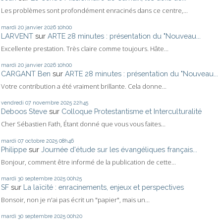
Les problèmes sont profondément enracinés dans ce centre,...
mardi 20
janvier 2026
10h00
LARVENT
sur
ARTE 28 minutes : présentation du "Nouveau...
Excellente prestation. Très claire comme toujours. Hâte...
mardi 20
janvier 2026
10h00
CARGANT Ben
sur
ARTE 28 minutes : présentation du "Nouveau...
Votre contribution a été vraiment brillante. Cela donne...
vendredi 07
novembre 2025
22h45
Deboos Steve
sur
Colloque Protestantisme et Interculturalité
Cher Sébastien Fath, Étant donné que vous vous faites...
mardi 07
octobre 2025
08h46
Philippe
sur
Journée d'étude sur les évangéliques français...
Bonjour, comment être informé de la publication de cette...
mardi 30
septembre 2025
00h25
SF
sur
La laïcité : enracinements, enjeux et perspectives
Bonsoir, non je n'ai pas écrit un "papier", mais un...
mardi 30
septembre 2025
00h20