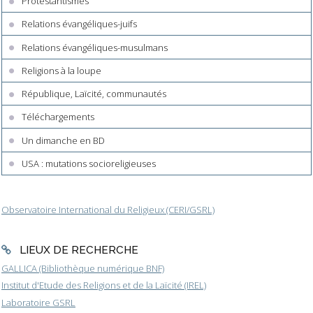
Protestantismes
Relations évangéliques-juifs
Relations évangéliques-musulmans
Religions à la loupe
République, Laïcité, communautés
Téléchargements
Un dimanche en BD
USA : mutations socioreligieuses
Observatoire International du Religieux (CERI/GSRL)
LIEUX DE RECHERCHE
GALLICA (Bibliothèque numérique BNF)
Institut d'Etude des Religions et de la Laïcité (IREL)
Laboratoire GSRL