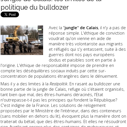
politique du bulldozer
Avec la "
jungle" de Calais
, il n'y a pas de
réponse simple. L'éthique de conviction
voudrait qu'on vienne en aide de
manière très volontariste aux migrants
et réfugiés qui s'y entassent, suite à des
guerres dont nos pays européens
dodus et paisibles sont en partie à
l'origine. L'éthique de responsabilité impose de prendre en
compte les déséquilibres sociaux induits par cette sur-
concentration de populations étrangères dans le dénuement.
Mais il y a des limites à la
Realpolitik
. En rasant au bulldozer une
bonne partie de la jungle de Calais, refuge où s'étaient organisés,
tant bien que mal, des êtres-humains déracinés, l'Etat
n'outrepasse-t-il pas les principes qui fondent la République?
C'est indigne de la France. Les solutions de relogement
proposées par le Ministère de l'intérieur, dans des conteneurs
(sans mobilier en dehors du lit), évoquent plus la manière dont on
traiterait du bétail, que des êtres-humains. Et elles ne résoudront
rien, fragilisant encore plus des centaines de maheureuses et