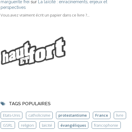
marguerite frei
sur
La laïcité : enracinements, enjeux et
perspectives
Vous avez vraiment écrit un papier dans ce livre ?...
TAGS POPULAIRES
Etats-Unis
catholicisme
protestantisme
France
livre
GSRL
religion
laïcité
évangéliques
francophonie