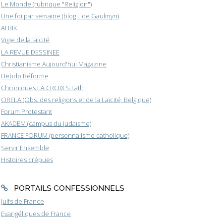
Le Monde (rubrique "Religion")
Une foi par semaine (blog I. de Gaulmyn)
AFRIK
Vigie de la laïcité
LA REVUE DESSINEE
Christianisme Aujourd'hui Magazine
Hebdo Réforme
Chroniques LA CROIX S.Fath
ORELA (Obs. des religions et de la Laïcité, Belgique)
Forum Protestant
AKADEM (campus du judaïsme)
FRANCE FORUM (personnalisme catholique)
Servir Ensemble
Histoires crépues
PORTAILS CONFESSIONNELS
Juifs de France
Evangéliques de France