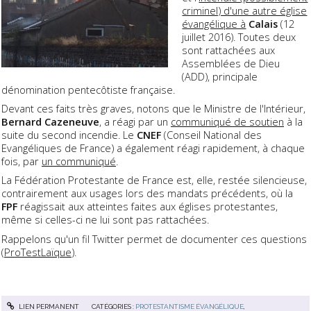
criminel) d'une autre église
évangélique à
Calais
(12
juillet 2016). Toutes deux
sont rattachées aux
Assemblées de Dieu
(ADD), principale
dénomination pentecôtiste française.
Devant ces faits très graves, notons que le Ministre de l'Intérieur,
Bernard Cazeneuve
, a réagi par un
communiqué de soutien
à la
suite du second incendie. Le
CNEF
(Conseil National des
Evangéliques de France) a également réagi rapidement, à chaque
fois, par
un communiqué
.
La Fédération Protestante de France est, elle, restée silencieuse,
contrairement aux usages lors des mandats précédents, où la
FPF
réagissait aux atteintes faites aux églises protestantes,
même si celles-ci ne lui sont pas rattachées.
Rappelons qu'un fil Twitter permet de documenter ces questions
(
ProTestLaïque
).
LIEN PERMANENT
CATÉGORIES :
PROTESTANTISME ÉVANGÉLIQUE
,