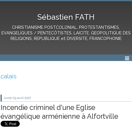
Sébastien FATH
CHRISTIANISME POSTCOLONIAL, PROTESTANTISMES,
EVANGELIQUES / PENTECÔTISTES, LAICITE, GEOPOLITIQUE DES
RELIGIONS, REPUBLIQUE et DIVERSITE, FRANCOPHONIE
calais
lundi 03
avril 2017
Incendie criminel d'une Eglise
évangélique arménienne à Alfortville