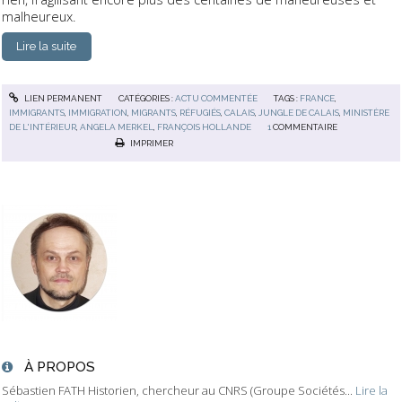
malheureux.
Lire la suite
LIEN PERMANENT
CATÉGORIES :
ACTU COMMENTÉE
TAGS :
FRANCE
,
IMMIGRANTS
,
IMMIGRATION
,
MIGRANTS
,
RÉFUGIÉS
,
CALAIS
,
JUNGLE DE CALAIS
,
MINISTÈRE
DE L'INTÉRIEUR
,
ANGELA MERKEL
,
FRANÇOIS HOLLANDE
1
COMMENTAIRE
IMPRIMER
À PROPOS
Sébastien FATH Historien, chercheur au CNRS (Groupe Sociétés...
Lire la