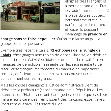
éloignés des Français: ils
aimeraient tant que l'Etat
les "aide" moins, mais qu'à
la place du très coûteux
paternalisme étatique,
parfois hypocrite et peu
efficace, ils puissent
davantage
se prendre en
charge sans se faire dépouiller
. Qu'on leur lâche un peu la
grappe, en quelque sorte.
Exemple très récent à Calais:
72 échoppes de la "jungle de
Calais
, témoignages admirables de débrouillardise, de désir de
s'en sortir, de créativité solidaire et de sens du travail, étaient
menacés de démolition imminente par les représentants de
l'
Etat Obèse
français, mécontents du manque de paperasse
remplie, et furieux, surtout, de n'avoir pas pu se sucrer
suffisamment sur les migrants.
Mais les choses changent: la justice administrative vient de
débouter la préfecture (représentante de la République). Les
bulldozers
de l'Etat attendront. Car la justice estime que ces lieux,
malgré leurs carences, remplissent des fonctions essentielles.
Procurent du travail. Et tissent du lien.
Lien.