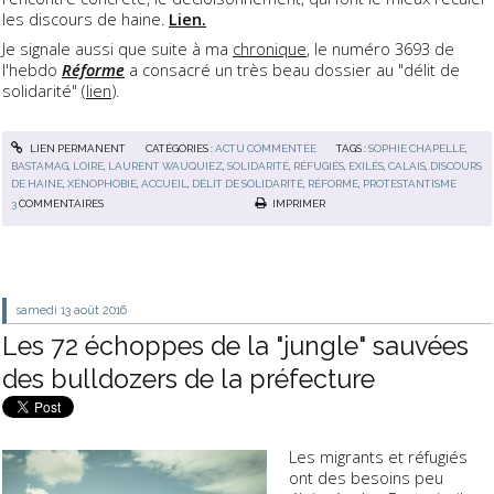
les discours de haine.
Lien.
Je signale aussi que suite à ma
chronique
, le numéro 3693 de
l'hebdo
Réforme
a consacré un très beau dossier au "délit de
solidarité" (
lien
).
LIEN PERMANENT
CATÉGORIES :
ACTU COMMENTÉE
TAGS :
SOPHIE CHAPELLE
,
BASTAMAG
,
LOIRE
,
LAURENT WAUQUIEZ
,
SOLIDARITÉ
,
RÉFUGIÉS
,
EXILÉS
,
CALAIS
,
DISCOURS
DE HAINE
,
XÉNOPHOBIE
,
ACCUEIL
,
DÉLIT DE SOLIDARITÉ
,
RÉFORME
,
PROTESTANTISME
3
COMMENTAIRES
IMPRIMER
samedi 13
août 2016
Les 72 échoppes de la "jungle" sauvées
des bulldozers de la préfecture
Les migrants et réfugiés
ont des besoins peu