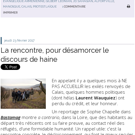
ÉVANGÉLIQUE ARMÉNIENNE
,
GILBERT LÉONIAN
,
JD. SAHAGIAN
,
ALFORTVILLE
,
MANOSQUE
,
CALAIS
,
PROTESTLAÏQUE
1
COMMENTAIRE
IMPRIMER
jeudi 23
février 2017
La rencontre, pour désamorcer le
discours de haine
En appelant il y a quelques mois à NE
PAS ACCUEILLIR les exilés renvoyés de
Calais, quelques hommes politiques
(dont hélas
Laurent Wauquiez
) ont
perdu du crédit, et leur honneur.
Un reportage de Sophie Chapelle dans
Bastamag
montre
a contrario
, dans la Loire, que des habitants au
départ très réticents ont su faire preuve, au contact réel des
réfugiés, d'une formidable humanité. Un rappel utile: c'est la
rencontre concrète, le décloisonnement, qui font le mieux reculer