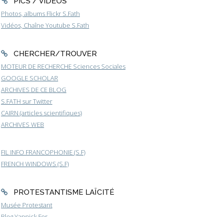
PICS / VIDEOS
Photos, albums Flickr S.Fath
Vidéos, Chaîne Youtube S.Fath
CHERCHER/TROUVER
MOTEUR DE RECHERCHE Sciences Sociales
GOOGLE SCHOLAR
ARCHIVES DE CE BLOG
S.FATH sur Twitter
CAIRN (articles scientifiques)
ARCHIVES WEB
FIL INFO FRANCOPHONIE (S.F)
FRENCH WINDOWS (S.F)
PROTESTANTISME LAÏCITÉ
Musée Protestant
Blog Yannick Fer