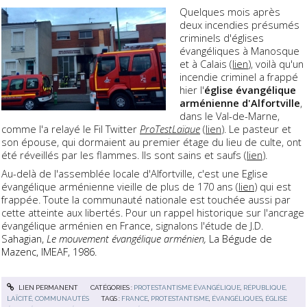
Quelques mois après
deux incendies présumés
criminels d'églises
évangéliques à Manosque
et à Calais (
lien
), voilà qu'un
incendie criminel a frappé
hier l'
église évangélique
arménienne d'Alfortville
,
dans le Val-de-Marne,
comme l'a relayé le Fil Twitter
ProTestLaïque
(
lien
). Le pasteur et
son épouse, qui dormaient au premier étage du lieu de culte, ont
été réveillés par les flammes. Ils sont sains et saufs (
lien
).
Au-delà de l'assemblée locale d'Alfortville, c'est une Eglise
évangélique arménienne vieille de plus de 170 ans (
lien
) qui est
frappée. Toute la communauté nationale est touchée aussi par
cette atteinte aux libertés. Pour un rappel historique sur l'ancrage
évangélique arménien en France, signalons l'étude de J.D.
S
ahagian,
Le mouvement évangélique arménien,
La Bégude de
Mazenc, IMEAF, 1986.
LIEN PERMANENT
CATÉGORIES :
PROTESTANTISME ÉVANGÉLIQUE
,
RÉPUBLIQUE,
LAÏCITÉ, COMMUNAUTÉS
TAGS :
FRANCE
,
PROTESTANTISME
,
ÉVANGÉLIQUES
,
ÉGLISE