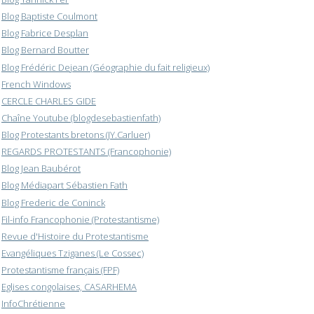
Blog Baptiste Coulmont
Blog Fabrice Desplan
Blog Bernard Boutter
Blog Frédéric Dejean (Géographie du fait religieux)
French Windows
CERCLE CHARLES GIDE
Chaîne Youtube (blogdesebastienfath)
Blog Protestants bretons (JY.Carluer)
REGARDS PROTESTANTS (Francophonie)
Blog Jean Baubérot
Blog Médiapart Sébastien Fath
Blog Frederic de Coninck
Fil-info Francophonie (Protestantisme)
Revue d'Histoire du Protestantisme
Evangéliques Tziganes (Le Cossec)
Protestantisme français (FPF)
Eglises congolaises, CASARHEMA
InfoChrétienne