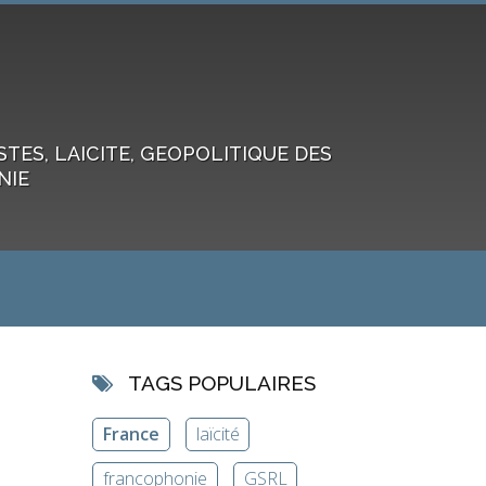
ES, LAICITE, GEOPOLITIQUE DES
NIE
TAGS POPULAIRES
France
laïcité
francophonie
GSRL