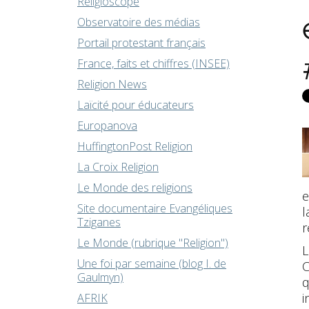
Religioscope
Observatoire des médias
Portail protestant français
France, faits et chiffres (INSEE)
Religion News
Laïcité pour éducateurs
Europanova
HuffingtonPost Religion
La Croix Religion
Le Monde des religions
e
Site documentaire Evangéliques
l
Tziganes
r
Le Monde (rubrique "Religion")
L
Une foi par semaine (blog I. de
C
Gaulmyn)
q
i
AFRIK