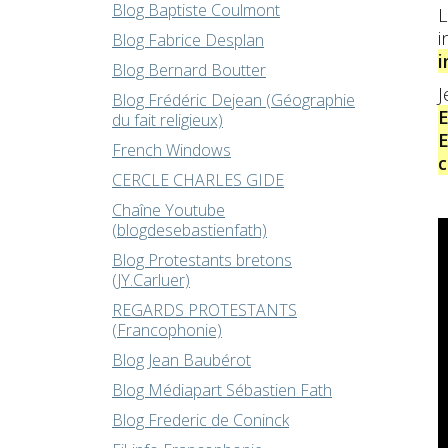
Blog Baptiste Coulmont
L
i
Blog Fabrice Desplan
i
Blog Bernard Boutter
J
Blog Frédéric Dejean (Géographie
E
du fait religieux)
E
French Windows
c
CERCLE CHARLES GIDE
Chaîne Youtube
(blogdesebastienfath)
Blog Protestants bretons
(JY.Carluer)
REGARDS PROTESTANTS
(Francophonie)
Blog Jean Baubérot
Blog Médiapart Sébastien Fath
Blog Frederic de Coninck