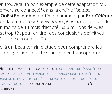
n trouvera un bon exemple de cette adaptation "du
onverti au connecté" dans la chaîne
Youtube
#OnEstEnsemble
, portée notamment par
Eric Célérie
fondateur du
TopChrétien francophone
), qui cumule déjà
n moins de 14 mois d'activité, 5,56 millions de vues. Il
st trop tôt pour en tirer des conclusions définitives.
ais une chose est sûre:
oilà un beau terrain d'étude
pour comprendre les
econfigurations du christianisme en francophonie.
LIEN PERMANENT
CATÉGORIES :
PROTESTANTISME ÉVANGÉLIQUE
TAGS :
FRANCOPHONIE ÉVANGÉLIQUE
,
FRANCOPHONIE
,
ÉRIC CÉLÉRIER
,
#ONESTENSEMBLE
,
TOPCHRÉTIEN
,
RÉVOLUTION NUMÉRIQUE
,
ÉGLISES
ÉVANGÉLIQUES
0
COMMENTAIRE
IMPRIMER