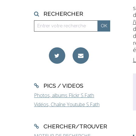
s
RECHERCHER
d
l
d
d
r
é
L
PICS / VIDEOS
Photos, albums Flickr S.Fath
Vidéos, Chaîne Youtube S.Fath
CHERCHER/TROUVER