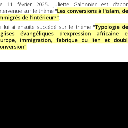
e 11 février 2025, Juliette Galonnier est d'abo
ntervenue sur le thème "
Les conversions à l'islam, d
mmigrés de l'intérieur?"
;
e lui ai ensuite succédé sur le thème "
Typologie d
glises évangéliques d'expression africaine 
urope, immigration, fabrique du lien et doub
onversion"
.