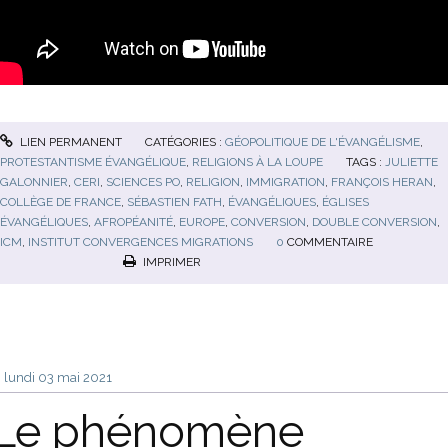
LIEN PERMANENT
CATÉGORIES :
GÉOPOLITIQUE DE L'ÉVANGÉLISME
,
PROTESTANTISME ÉVANGÉLIQUE
,
RELIGIONS À LA LOUPE
TAGS :
JULIETTE
GALONNIER
,
CERI
,
SCIENCES PO
,
RELIGION
,
IMMIGRATION
,
FRANÇOIS HERAN
,
COLLÈGE DE FRANCE
,
SÉBASTIEN FATH
,
ÉVANGÉLIQUES
,
ÉGLISES
ÉVANGÉLIQUES
,
AFROPÉANITÉ
,
EUROPE
,
CONVERSION
,
DOUBLE CONVERSION
,
ICM
,
INSTITUT CONVERGENCES MIGRATIONS
0
COMMENTAIRE
IMPRIMER
lundi 03
mai 2021
Le phénomène