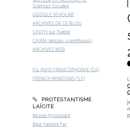
MOTEUR DE RECHERCHE
Sciences Sociales
GOOGLE SCHOLAR
ARCHIVES DE CE BLOG
S.FATH sur Twitter
CAIRN (articles scientifiques)
ARCHIVES WEB
FIL INFO FRANCOPHONIE (S.F)
FRENCH WINDOWS (S.F)
L
C
PROTESTANTISME
J
LAÏCITÉ
m
p
Musée Protestant
Blog Yannick Fer