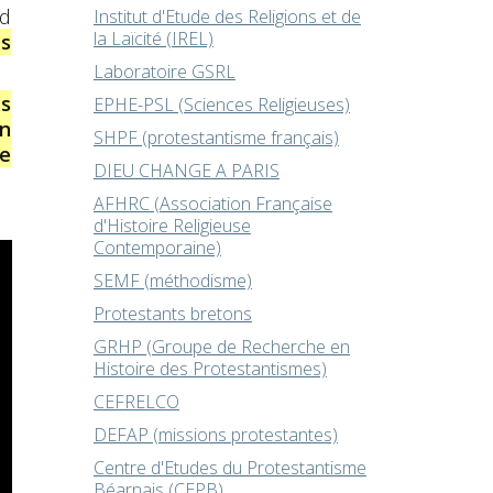
rd
Institut d'Etude des Religions et de
la Laïcité (IREL)
es
Laboratoire GSRL
es
EPHE-PSL (Sciences Religieuses)
en
SHPF (protestantisme français)
le
DIEU CHANGE A PARIS
AFHRC (Association Française
d'Histoire Religieuse
Contemporaine)
SEMF (méthodisme)
Protestants bretons
GRHP (Groupe de Recherche en
Histoire des Protestantismes)
CEFRELCO
DEFAP (missions protestantes)
Centre d'Etudes du Protestantisme
Béarnais (CEPB)