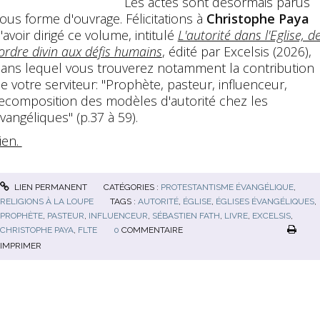
Les actes sont désormais parus
ous forme d'ouvrage. Félicitations à
Christophe Paya
'avoir dirigé ce volume, intitulé
L'autorité dans l'Eglise, d
'ordre divin aux défis humains
, édité par Excelsis (2026),
ans lequel vous trouverez notamment la contribution
e votre serviteur: "Prophète, pasteur, influenceur,
ecomposition des modèles d'autorité chez les
vangéliques" (p.37 à 59).
ien.
LIEN PERMANENT
CATÉGORIES :
PROTESTANTISME ÉVANGÉLIQUE
,
RELIGIONS À LA LOUPE
TAGS :
AUTORITÉ
,
ÉGLISE
,
ÉGLISES ÉVANGÉLIQUES
,
PROPHÈTE
,
PASTEUR
,
INFLUENCEUR
,
SÉBASTIEN FATH
,
LIVRE
,
EXCELSIS
,
CHRISTOPHE PAYA
,
FLTE
0
COMMENTAIRE
IMPRIMER