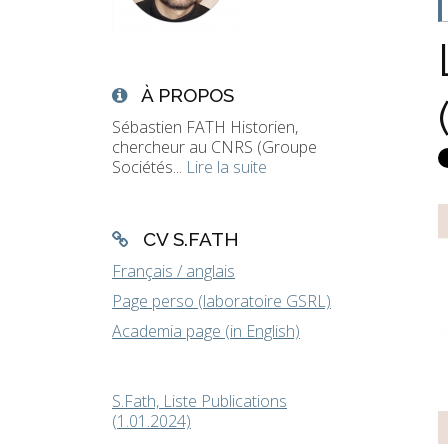
À PROPOS
Sébastien FATH Historien,
chercheur au CNRS (Groupe
Sociétés...
Lire la suite
CV S.FATH
Français / anglais
Page perso (laboratoire GSRL)
Academia page (in English)
S.Fath, Liste Publications
(1.01.2024)