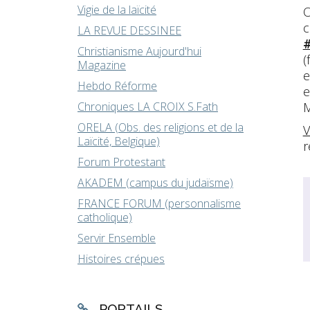
Vigie de la laïcité
O
c
LA REVUE DESSINEE
Christianisme Aujourd'hui
(
Magazine
e
Hebdo Réforme
e
Chroniques LA CROIX S.Fath
M
ORELA (Obs. des religions et de la
V
Laïcité, Belgique)
r
Forum Protestant
AKADEM (campus du judaïsme)
FRANCE FORUM (personnalisme
catholique)
Servir Ensemble
Histoires crépues
PORTAILS