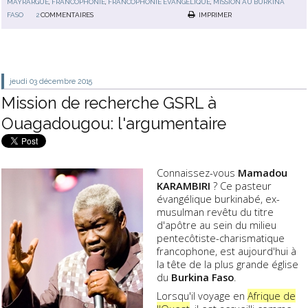
MAYRARGUE
,
FRANCOPHONIE
,
FRANCOPHONIE ÉVANGÉLIQUE
,
MISSION AU BURKINA
FASO
2
COMMENTAIRES
IMPRIMER
jeudi 03
décembre 2015
Mission de recherche GSRL à
Ouagadougou: l'argumentaire
Connaissez-vous
Mamadou
KARAMBIRI
? Ce pasteur
évangélique burkinabé, ex-
musulman revêtu du titre
d'apôtre au sein du milieu
pentecôtiste-charismatique
francophone, est aujourd'hui à
la tête de la plus grande église
du
Burkina Faso
.
Lorsqu'il voyage en
Afrique de