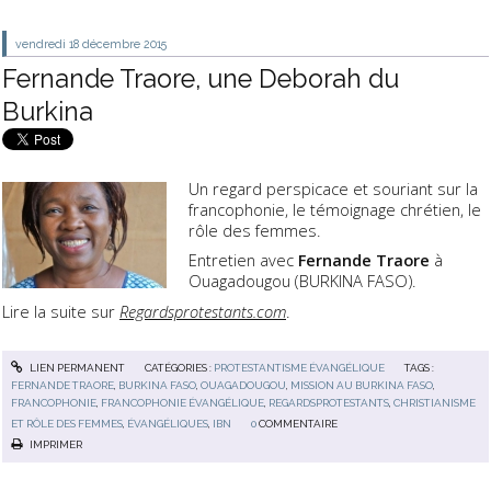
vendredi 18
décembre 2015
Fernande Traore, une Deborah du
Burkina
Un regard perspicace et souriant sur la
francophonie, le témoignage chrétien, le
rôle des femmes.
Entretien avec
Fernande Traore
à
Ouagadougou (BURKINA FASO).
Lire la suite sur
Regardsprotestants.com
.
LIEN PERMANENT
CATÉGORIES :
PROTESTANTISME ÉVANGÉLIQUE
TAGS :
FERNANDE TRAORE
,
BURKINA FASO
,
OUAGADOUGOU
,
MISSION AU BURKINA FASO
,
FRANCOPHONIE
,
FRANCOPHONIE ÉVANGÉLIQUE
,
REGARDSPROTESTANTS
,
CHRISTIANISME
ET RÔLE DES FEMMES
,
ÉVANGÉLIQUES
,
IBN
0
COMMENTAIRE
IMPRIMER