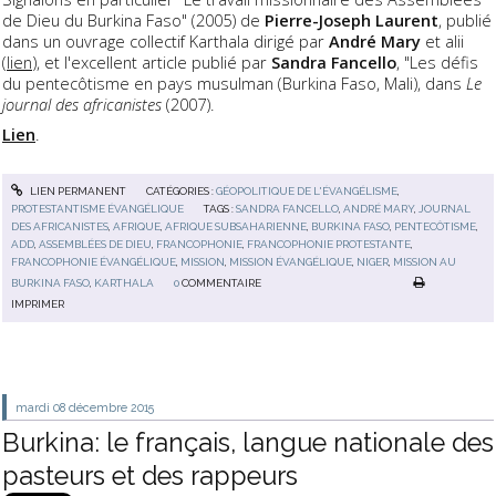
de Dieu du Burkina Faso" (2005) de
Pierre-Joseph Laurent
, publié
dans un ouvrage collectif Karthala dirigé par
André Mary
et alii
(
lien
), et l'excellent article publié par
Sandra Fancello
, "Les défis
du pentecôtisme en pays musulman (Burkina Faso, Mali), dans
Le
journal des africanistes
(2007).
Lien
.
LIEN PERMANENT
CATÉGORIES :
GÉOPOLITIQUE DE L'ÉVANGÉLISME
,
PROTESTANTISME ÉVANGÉLIQUE
TAGS :
SANDRA FANCELLO
,
ANDRÉ MARY
,
JOURNAL
DES AFRICANISTES
,
AFRIQUE
,
AFRIQUE SUBSAHARIENNE
,
BURKINA FASO
,
PENTECÔTISME
,
ADD
,
ASSEMBLÉES DE DIEU
,
FRANCOPHONIE
,
FRANCOPHONIE PROTESTANTE
,
FRANCOPHONIE ÉVANGÉLIQUE
,
MISSION
,
MISSION ÉVANGÉLIQUE
,
NIGER
,
MISSION AU
BURKINA FASO
,
KARTHALA
0
COMMENTAIRE
IMPRIMER
mardi 08
décembre 2015
Burkina: le français, langue nationale des
pasteurs et des rappeurs