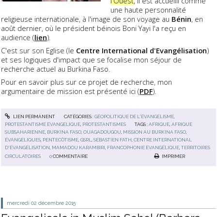
l'Ouest
, il est accueilli comme
une haute personnalité
religieuse internationale, à l'image de son voyage au
Bénin
, en
août dernier, où le président béinois Boni Yayi l'a reçu en
audience (
lien
).
C'est sur son Eglise (le
Centre International d'Evangélisation
)
et ses logiques d'impact que se focalise mon séjour de
recherche actuel au Burkina Faso.
Pour en savoir plus sur ce projet de recherche, mon
argumentaire de mission est présenté ici (
PDF
).
LIEN PERMANENT
CATÉGORIES :
GÉOPOLITIQUE DE L'ÉVANGÉLISME
,
PROTESTANTISME ÉVANGÉLIQUE
,
PROTESTANTISMES
TAGS :
AFRIQUE
,
AFRIQUE
SUBSAHARIENNE
,
BURKINA FASO
,
OUAGADOUGOU
,
MISSION AU BURKINA FASO
,
ÉVANGÉLIQUES
,
PENTECÔTISME
,
GSRL
,
SÉBASTIEN FATH
,
CENTRE INTERNATIONAL
D'ÉVANGÉLISATION
,
MAMADOU KARAMBIRI
,
FRANCOPHONIE ÉVANGÉLIQUE
,
TERRITOIRES
CIRCULATOIRES
0
COMMENTAIRE
IMPRIMER
mercredi 02
décembre 2015