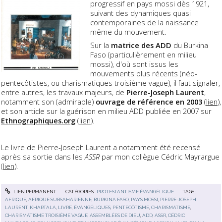
progressif en pays mossi dès 1921,
suivant des dynamiques quasi
contemporaines de la naissance
même du mouvement.
Sur la
matrice des ADD
du Burkina
Faso (particulièrement en milieu
mossi), d'où sont issus les
mouvements plus récents (néo-
pentecôtistes, ou charismatiques troisième vague), il faut signaler,
entre autres, les travaux majeurs, de
Pierre-Joseph Laurent
,
notamment son (admirable)
ouvrage de référence en 2003
(
lien
),
et son article sur la guérison en milieu ADD publiée en 2007 sur
Ethnographiques.org
(
lien
).
Le livre de Pierre-Joseph Laurent a notamment été recensé
après sa sortie dans les
ASSR
par mon collègue Cédric Mayrargue
(
lien
).
LIEN PERMANENT
CATÉGORIES :
PROTESTANTISME ÉVANGÉLIQUE
TAGS :
AFRIQUE
,
AFRIQUE SUBSAHARIENNE
,
BURKINA FASO
,
PAYS MOSSI
,
PIERRE-JOSEPH
LAURENT
,
KHARTALA
,
LIVRE
,
ÉVANGÉLIQUES
,
PENTECÔTISME
,
CHARISMATISME
,
CHARISMATISME TROISIÈME VAGUE
,
ASSEMBLÉES DE DIEU
,
ADD
,
ASSR
,
CÉDRIC