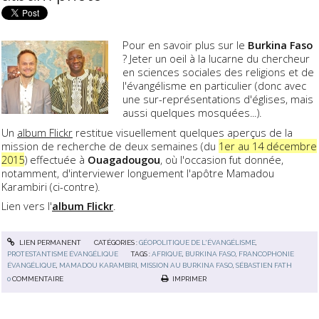
Pour en savoir plus sur le
Burkina Faso
? Jeter un oeil à la lucarne du chercheur
en sciences sociales des religions et de
l'évangélisme en particulier (donc avec
une sur-représentations d'églises, mais
aussi quelques mosquées...).
Un
album Flickr
restitue visuellement quelques aperçus de la
mission de recherche de deux semaines (du
1er au 14 décembre
2015
) effectuée à
Ouagadougou
, où l'occasion fut donnée,
notamment, d'interviewer longuement l'apôtre Mamadou
Karambiri (ci-contre).
Lien vers l'
album Flickr
.
LIEN PERMANENT
CATÉGORIES :
GÉOPOLITIQUE DE L'ÉVANGÉLISME
,
PROTESTANTISME ÉVANGÉLIQUE
TAGS :
AFRIQUE
,
BURKINA FASO
,
FRANCOPHONIE
ÉVANGÉLIQUE
,
MAMADOU KARAMBIRI
,
MISSION AU BURKINA FASO
,
SÉBASTIEN FATH
0
COMMENTAIRE
IMPRIMER