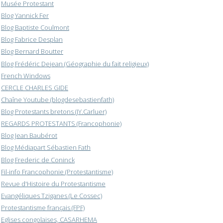
Musée Protestant
Blog Yannick Fer
Blog Baptiste Coulmont
Blog Fabrice Desplan
Blog Bernard Boutter
Blog Frédéric Dejean (Géographie du fait religieux)
French Windows
CERCLE CHARLES GIDE
Chaîne Youtube (blogdesebastienfath)
Blog Protestants bretons (JY.Carluer)
REGARDS PROTESTANTS (Francophonie)
Blog Jean Baubérot
Blog Médiapart Sébastien Fath
Blog Frederic de Coninck
Fil-info Francophonie (Protestantisme)
Revue d'Histoire du Protestantisme
Evangéliques Tziganes (Le Cossec)
Protestantisme français (FPF)
Eglises congolaises, CASARHEMA