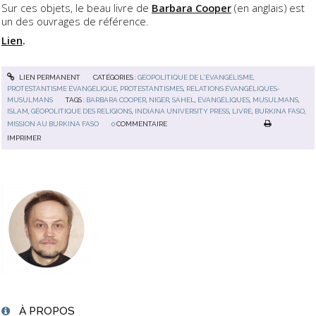
Sur ces objets, le beau livre de
Barbara Cooper
(en anglais) est
un des ouvrages de référence.
Lien
.
LIEN PERMANENT
CATÉGORIES :
GÉOPOLITIQUE DE L'ÉVANGÉLISME
,
PROTESTANTISME ÉVANGÉLIQUE
,
PROTESTANTISMES
,
RELATIONS ÉVANGÉLIQUES-
MUSULMANS
TAGS :
BARBARA COOPER
,
NIGER
,
SAHEL
,
ÉVANGÉLIQUES
,
MUSULMANS
,
ISLAM
,
GÉOPOLITIQUE DES RELIGIONS
,
INDIANA UNIVERSITY PRESS
,
LIVRE
,
BURKINA FASO
,
MISSION AU BURKINA FASO
0
COMMENTAIRE
IMPRIMER
À PROPOS