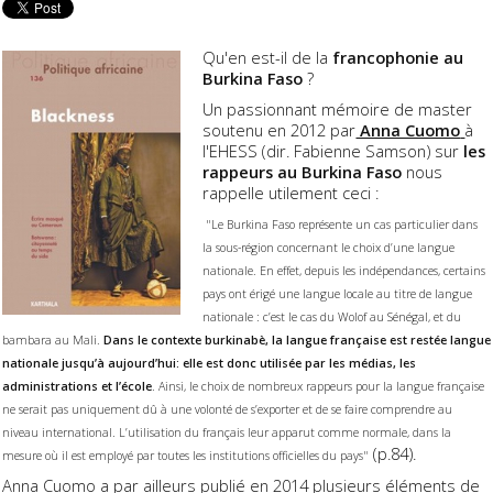
Qu'en est-il de la
francophonie au
Burkina Faso
?
Un passionnant mémoire de master
soutenu en 2012 par
Anna Cuomo
à
l'EHESS (dir. Fabienne Samson) sur
les
rappeurs au Burkina Faso
nous
rappelle utilement ceci :
"Le Burkina Faso représente un cas particulier dans
la sous-région concernant le choix d’une langue
nationale. En effet, depuis les indépendances, certains
pays ont érigé une langue locale au titre de langue
nationale : c’est le cas du Wolof au Sénégal, et du
bambara au Mali.
Dans le contexte burkinabè, la langue française est restée langue
nationale jusqu’à aujourd’hui: elle est donc utilisée par les médias, les
administrations et l’école
. Ainsi, le choix de nombreux rappeurs pour la langue française
ne serait pas uniquement dû à une volonté de s’exporter et de se faire comprendre au
niveau international. L’utilisation du français leur apparut comme normale, dans la
(p.84).
mesure où il est employé par toutes les institutions officielles du pays"
Anna Cuomo
a par ailleurs publié en 2014 plusieurs éléments de