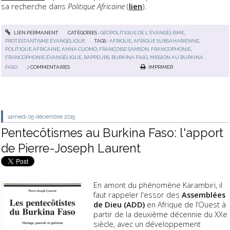
sa recherche dans
Politique Africaine
(
lien
).
LIEN PERMANENT
CATÉGORIES :
GÉOPOLITIQUE DE L'ÉVANGÉLISME
,
PROTESTANTISME ÉVANGÉLIQUE
TAGS :
AFRIQUE
,
AFRIQUE SUBSAHARIENNE
,
POLITIQUE AFRICAINE
,
ANNA CUOMO
,
FRANÇOISE SAMSON
,
FRANCOPHONIE
,
FRANCOPHONIE ÉVANGÉLIQUE
,
RAPPEURS
,
BURKINA FASO
,
MISSION AU BURKINA
FASO
2
COMMENTAIRES
IMPRIMER
samedi 05
décembre 2015
Pentecôtismes au Burkina Faso: l'apport
de Pierre-Joseph Laurent
En amont du phénomène Karambiri, il
faut rappeler l'essor des
Assemblées
de Dieu (ADD)
en Afrique de l’Ouest à
partir de la deuxième décennie du XXe
siècle, avec un développement