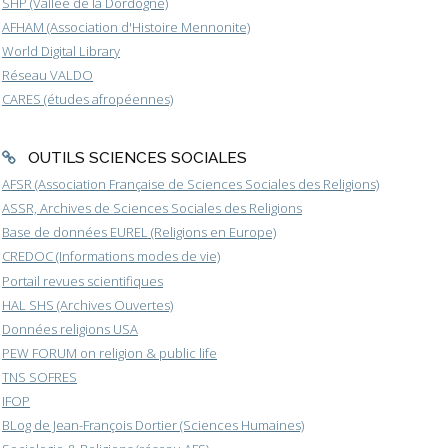
SHP (Vallée de la Dordogne)
AFHAM (Association d'Histoire Mennonite)
World Digital Library
Réseau VALDO
CARES (études afropéennes)
OUTILS SCIENCES SOCIALES
AFSR (Association Française de Sciences Sociales des Religions)
ASSR, Archives de Sciences Sociales des Religions
Base de données EUREL (Religions en Europe)
CREDOC (Informations modes de vie)
Portail revues scientifiques
HAL SHS (Archives Ouvertes)
Données religions USA
PEW FORUM on religion & public life
TNS SOFRES
IFOP
BLog de Jean-François Dortier (Sciences Humaines)