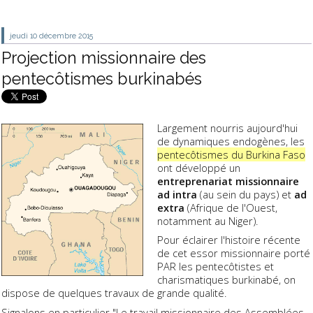
jeudi 10
décembre 2015
Projection missionnaire des
pentecôtismes burkinabés
Largement nourris aujourd'hui
de dynamiques endogènes, les
pentecôtismes du Burkina Faso
ont développé un
entreprenariat missionnaire
ad intra
(au sein du pays) et
ad
extra
(Afrique de l'Ouest,
notamment au Niger).
Pour éclairer l'histoire récente
de cet essor missionnaire porté
PAR les pentecôtistes et
charismatiques burkinabé, on
dispose de quelques travaux de grande qualité.
Signalons en particulier "Le travail missionnaire des Assemblées