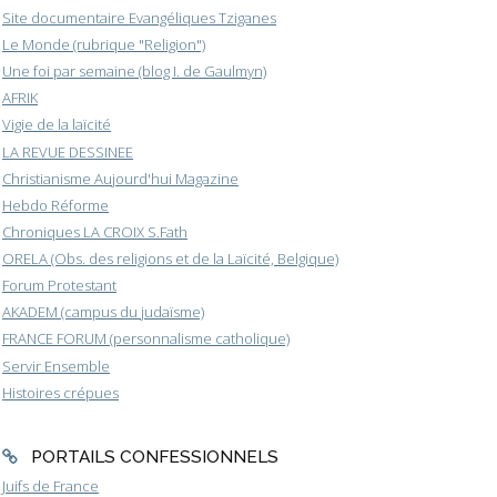
Site documentaire Evangéliques Tziganes
Le Monde (rubrique "Religion")
Une foi par semaine (blog I. de Gaulmyn)
AFRIK
Vigie de la laïcité
LA REVUE DESSINEE
Christianisme Aujourd'hui Magazine
Hebdo Réforme
Chroniques LA CROIX S.Fath
ORELA (Obs. des religions et de la Laïcité, Belgique)
Forum Protestant
AKADEM (campus du judaïsme)
FRANCE FORUM (personnalisme catholique)
Servir Ensemble
Histoires crépues
PORTAILS CONFESSIONNELS
Juifs de France