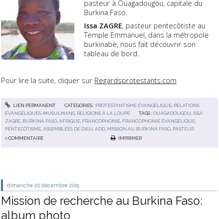
pasteur à Ouagadougou, capitale du
Burkina Faso.
Issa ZAGRE
, pasteur pentecôtiste au
Temple Emmanuel, dans la métropole
burkinabè, nous fait découvrir son
tableau de bord.
Pour lire la suite, cliquer sur
Regardsprotestants.com
LIEN PERMANENT
CATÉGORIES :
PROTESTANTISME ÉVANGÉLIQUE
,
RELATIONS
ÉVANGÉLIQUES-MUSULMANS
,
RELIGIONS À LA LOUPE
TAGS :
OUAGADOUGOU
,
ISSA
ZAGRE
,
BURKINA FASO
,
AFRIQUE
,
FRANCOPHONIE
,
FRANCOPHONIE ÉVANGÉLIQUE
,
PENTECÔTISME
,
ASSEMBLÉES DE DIEU
,
ADD
,
MISSION AU BURKINA FASO
,
PASTEUR
0
COMMENTAIRE
IMPRIMER
dimanche 20
décembre 2015
Mission de recherche au Burkina Faso:
album photo