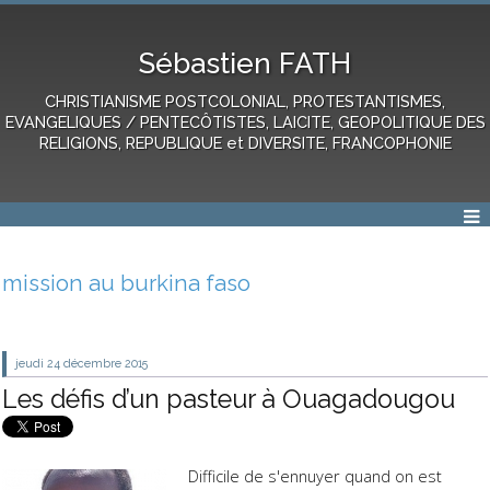
Sébastien FATH
CHRISTIANISME POSTCOLONIAL, PROTESTANTISMES,
EVANGELIQUES / PENTECÔTISTES, LAICITE, GEOPOLITIQUE DES
RELIGIONS, REPUBLIQUE et DIVERSITE, FRANCOPHONIE
mission au burkina faso
jeudi 24
décembre 2015
Les défis d’un pasteur à Ouagadougou
Difficile de s'ennuyer quand on est