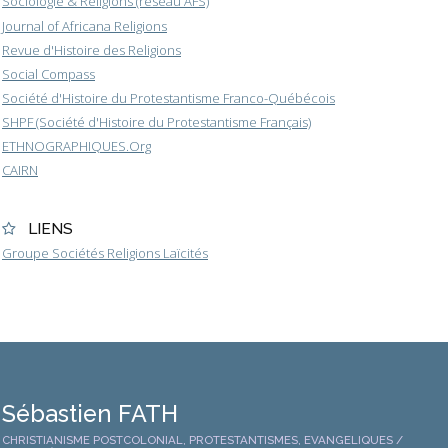
Sociologie & Religions (réseau AFS)
Journal of Africana Religions
Revue d'Histoire des Religions
Social Compass
Société d'Histoire du Protestantisme Franco-Québécois
SHPF (Société d'Histoire du Protestantisme Français)
ETHNOGRAPHIQUES.Org
CAIRN
LIENS
Groupe Sociétés Religions Laïcités
Sébastien FATH
CHRISTIANISME POSTCOLONIAL, PROTESTANTISMES, EVANGELIQUES /