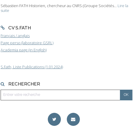
Sébastien FATH Historien, chercheur au CNRS (Groupe Sociétés...
Lire la
suite
CV S.FATH
Français / anglais
Page perso (laboratoire GSRL)
Academia page (in English)
S.Fath, Liste Publications (1.01.2024)
RECHERCHER