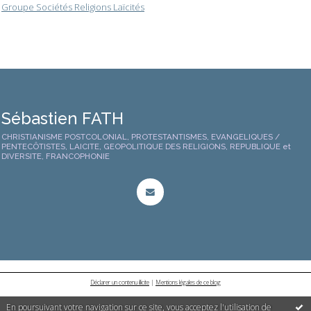
Groupe Sociétés Religions Laïcités
Sébastien FATH
CHRISTIANISME POSTCOLONIAL, PROTESTANTISMES, EVANGELIQUES /
PENTECÔTISTES, LAICITE, GEOPOLITIQUE DES RELIGIONS, REPUBLIQUE et
DIVERSITE, FRANCOPHONIE
Déclarer un contenu illicite
|
Mentions légales de ce blog
En poursuivant votre navigation sur ce site, vous acceptez l'utilisation de