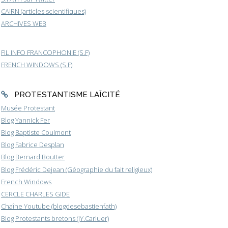
CAIRN (articles scientifiques)
ARCHIVES WEB
FIL INFO FRANCOPHONIE (S.F)
FRENCH WINDOWS (S.F)
PROTESTANTISME LAÏCITÉ
Musée Protestant
Blog Yannick Fer
Blog Baptiste Coulmont
Blog Fabrice Desplan
Blog Bernard Boutter
Blog Frédéric Dejean (Géographie du fait religieux)
French Windows
CERCLE CHARLES GIDE
Chaîne Youtube (blogdesebastienfath)
Blog Protestants bretons (JY.Carluer)