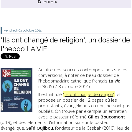
IMPRIMER
vendredi 03
octobre 2014
"Ils ont changé de religion", un dossier de
l'hebdo LA VIE
Au titre des sources contemporaines sur les
conversions, à noter ce beau dossier de
l'hebdomadaire catholique français
La Vie
n°3605 (2-8 octobre 2014).
Il est intitulé
"
Ils ont changé de religion
"
, et
propose un dossier de 12 pages où les
protestants, évangéliques ou non, ne sont pas
oubliés. On trouve par exemple un entretien
avec le pasteur réformé
Gilles Boucomont
(p.19), et des éléments d'information sur sur le pasteur
évangélique,
Saïd Oujibou
, fondateur de la Casbah (2010), lieu de