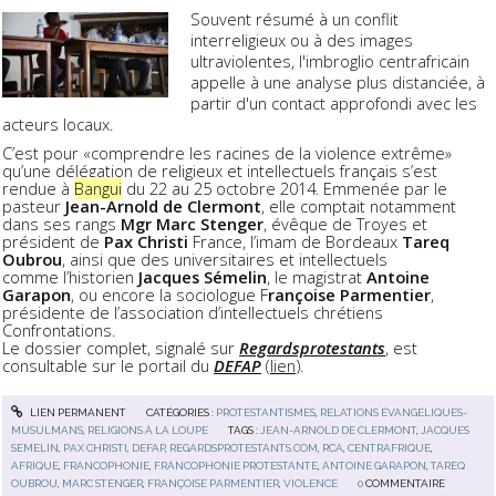
Souvent résumé à un conflit
interreligieux ou à des images
ultraviolentes, l'imbroglio centrafricain
appelle à une analyse plus distanciée, à
partir d'un contact approfondi avec les
acteurs locaux.
C’est pour «comprendre les racines de la violence extrême»
qu’une délégation de religieux et intellectuels français s’est
rendue à
Bangui
du 22 au 25 octobre 2014. Emmenée par le
pasteur
Jean-Arnold de Clermont
, elle comptait notamment
dans ses rangs
Mgr Marc Stenger
, évêque de Troyes et
président de
Pax Christi
France, l’imam de Bordeaux
Tareq
Oubrou
, ainsi que des universitaires et intellectuels
comme l’historien
Jacques Sémelin
, le magistrat
Antoine
Garapon
, ou encore la sociologue F
rançoise Parmentier
,
présidente de l’association d’intellectuels chrétiens
Confrontations.
Le dossier complet, signalé sur
Regardsprotestants
, est
consultable sur le portail du
DEFAP
(
lien
).
LIEN PERMANENT
CATÉGORIES :
PROTESTANTISMES
,
RELATIONS ÉVANGÉLIQUES-
MUSULMANS
,
RELIGIONS À LA LOUPE
TAGS :
JEAN-ARNOLD DE CLERMONT
,
JACQUES
SEMELIN
,
PAX CHRISTI
,
DEFAP
,
REGARDSPROTESTANTS.COM
,
RCA
,
CENTRAFRIQUE
,
AFRIQUE
,
FRANCOPHONIE
,
FRANCOPHONIE PROTESTANTE
,
ANTOINE GARAPON
,
TAREQ
OUBROU
,
MARC STENGER
,
FRANÇOISE PARMENTIER
,
VIOLENCE
0
COMMENTAIRE