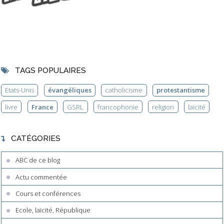
TAGS POPULAIRES
Etats-Unis
évangéliques
catholicisme
protestantisme
livre
France
GSRL
francophonie
religion
laïcité
CATÉGORIES
ABC de ce blog
Actu commentée
Cours et conférences
Ecole, laïcité, République