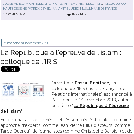
JUDAISME
,
ISLAM
,
CATHOLICISME
,
PROTESTANTISME
,
MICHEL SERFATY
,
TAREQ OUBROU
,
HAUTS DE SEINE
,
PATRICK DEVEDJIAN
,
AMITIÉ JUDÉO-MUSULMANE DE FRANCE
1
COMMENTAIRE
IMPRIMER
dimanche 03
novembre 2013
La République à l'épreuve de l'islam :
colloque de l'IRIS
Ouvert par
Pascal Boniface
, un
colloque de l'IRIS (Institut Français des
Relations Internationales) est annoncé à
Paris pour le 14 novembre 2013, autour
du thème "
La République à l'épreuve
de l'islam
".
En partenariat avec le Sénat et l'Assemblée Nationale, il combine
approche d'experts (comme Jean-Pierre Filiu), d'acteurs (comme
Tareq Oubrou), de journalistes (comme Christophe Barbier) et de