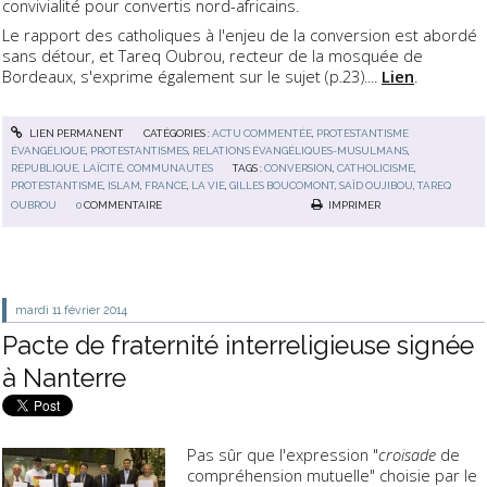
convivialité pour convertis nord-africains.
Le rapport des catholiques à l'enjeu de la conversion est abordé
sans détour, et Tareq Oubrou, recteur de la mosquée de
Bordeaux, s'exprime également sur le sujet (p.23)....
Lien
.
LIEN PERMANENT
CATÉGORIES :
ACTU COMMENTÉE
,
PROTESTANTISME
ÉVANGÉLIQUE
,
PROTESTANTISMES
,
RELATIONS ÉVANGÉLIQUES-MUSULMANS
,
RÉPUBLIQUE, LAÏCITÉ, COMMUNAUTÉS
TAGS :
CONVERSION
,
CATHOLICISME
,
PROTESTANTISME
,
ISLAM
,
FRANCE
,
LA VIE
,
GILLES BOUCOMONT
,
SAÏD OUJIBOU
,
TAREQ
OUBROU
0
COMMENTAIRE
IMPRIMER
mardi 11
février 2014
Pacte de fraternité interreligieuse signée
à Nanterre
Pas sûr que l'expression "
croisade
de
compréhension mutuelle" choisie par le