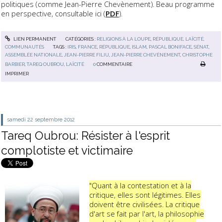
politiques (comme Jean-Pierre Chevènement). Beau programme
en perspective, consultable ici (
PDF
).
LIEN PERMANENT
CATÉGORIES :
RELIGIONS À LA LOUPE
,
RÉPUBLIQUE, LAÏCITÉ,
COMMUNAUTÉS
TAGS :
IRIS
,
FRANCE
,
RÉPUBLIQUE
,
ISLAM
,
PASCAL BONIFACE
,
SÉNAT
,
ASSEMBLÉE NATIONALE
,
JEAN-PIERRE FILIU
,
JEAN-PIERRE CHEVÈNEMENT
,
CHRISTOPHE
BARBIER
,
TAREQ OUBROU
,
LAÏCITÉ
0
COMMENTAIRE
IMPRIMER
samedi 22
septembre 2012
Tareq Oubrou: Résister à l'esprit
complotiste et victimaire
"Quant à la contestation et à la
critique, elles sont légitimes. Elles
doivent être civilisées. La critique
d'art se fait par l'art, la philosophie