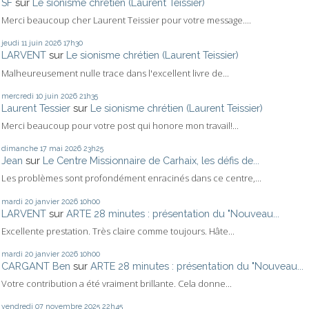
SF
sur
Le sionisme chrétien (Laurent Teissier)
Merci beaucoup cher Laurent Teissier pour votre message....
jeudi 11
juin 2026
17h30
LARVENT
sur
Le sionisme chrétien (Laurent Teissier)
Malheureusement nulle trace dans l'excellent livre de...
mercredi 10
juin 2026
21h35
Laurent Tessier
sur
Le sionisme chrétien (Laurent Teissier)
Merci beaucoup pour votre post qui honore mon travail!...
dimanche 17
mai 2026
23h25
Jean
sur
Le Centre Missionnaire de Carhaix, les défis de...
Les problèmes sont profondément enracinés dans ce centre,...
mardi 20
janvier 2026
10h00
LARVENT
sur
ARTE 28 minutes : présentation du "Nouveau...
Excellente prestation. Très claire comme toujours. Hâte...
mardi 20
janvier 2026
10h00
CARGANT Ben
sur
ARTE 28 minutes : présentation du "Nouveau...
Votre contribution a été vraiment brillante. Cela donne...
vendredi 07
novembre 2025
22h45