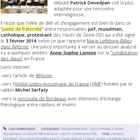
député
Patrick Devedjian
soit la plus
adaptée pour une rencontre
interreligieuse...
Il reste que l'idée de défi et d'engagement est bien là dans ce
"
pacte de fraternité
" entre responsables
juif, musulman,
catholique, protestant
des Hauts de Seine (92) qui a été signé
le
3 février 2014
, selon ce que rapporte
Marie Lefèbvre-Billiez
dans
Réforme
. Une pièce importante à verser au dossier analysé
il y a quelques années
Anne-Sophie Lamine
sur la
"cohabitation
des dieux"
en France.
Liens internet:
-vers l'article de
Réforme
-vers l'
Amitié judéo-musulmane de France (AJMF)
fondée par le
rabbin
Michel Serfaty
-vers la
mosquée de Bordeaux
avec éléments d'échange
théologique entre rabbins et imams
LIEN PERMANENT
CATÉGORIES :
PROGRAMME GSRL "DIEU CHANGE À PARIS"
,
RELIGIONS À LA LOUPE
,
RÉPUBLIQUE, LAÏCITÉ, COMMUNAUTÉS
TAGS :
FRANCE
,
RÉFORME
,
DIALOGUE INTERRELIGIEUX
,
ANNE-SOPHIE LAMINE
,
MARIE LEFEBVRE-BILLIEZ
,