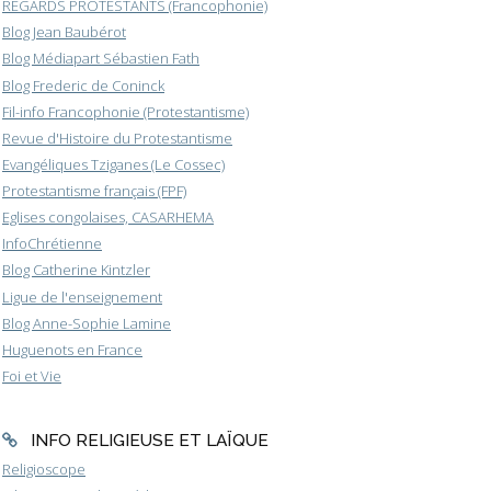
REGARDS PROTESTANTS (Francophonie)
Blog Jean Baubérot
Blog Médiapart Sébastien Fath
Blog Frederic de Coninck
Fil-info Francophonie (Protestantisme)
Revue d'Histoire du Protestantisme
Evangéliques Tziganes (Le Cossec)
Protestantisme français (FPF)
Eglises congolaises, CASARHEMA
InfoChrétienne
Blog Catherine Kintzler
Ligue de l'enseignement
Blog Anne-Sophie Lamine
Huguenots en France
Foi et Vie
INFO RELIGIEUSE ET LAÏQUE
Religioscope