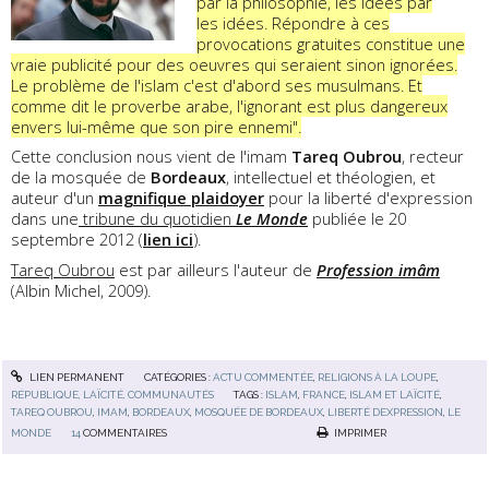
par la philosophie, les idées par
les idées. Répondre à ces
provocations gratuites constitue une
vraie publicité pour des oeuvres qui seraient sinon ignorées.
Le problème de l'islam c'est d'abord ses musulmans. Et
comme dit le proverbe arabe, l'ignorant est plus dangereux
envers lui-même que son pire ennemi".
Cette conclusion nous vient de l'imam
Tareq Oubrou
, recteur
de la mosquée de
Bordeaux
, intellectuel et théologien, et
auteur d'un
magnifique plaidoyer
pour la liberté d'expression
dans une
tribune du quotidien
Le Monde
publiée le 20
septembre 2012 (
lien ici
).
Tareq Oubrou
est par ailleurs l'auteur de
Profession imâm
(Albin Michel, 2009).
LIEN PERMANENT
CATÉGORIES :
ACTU COMMENTÉE
,
RELIGIONS À LA LOUPE
,
RÉPUBLIQUE, LAÏCITÉ, COMMUNAUTÉS
TAGS :
ISLAM
,
FRANCE
,
ISLAM ET LAÏCITÉ
,
TAREQ OUBROU
,
IMAM
,
BORDEAUX
,
MOSQUÉE DE BORDEAUX
,
LIBERTÉ DEXPRESSION
,
LE
MONDE
14
COMMENTAIRES
IMPRIMER