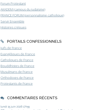
Forum Protestant
AKADEM (campus du judaïsme)
FRANCE FORUM (personnalisme catholique)
Servir Ensemble
Histoires crépues
PORTAILS CONFESSIONNELS
Juifs de France
Evangéliques de France
Catholiques de France
Bouddhistes de France
Musulmans de France
Orthodoxes de France
Protestants de France
COMMENTAIRES RÉCENTS
lundi 15
juin 2026
17h55