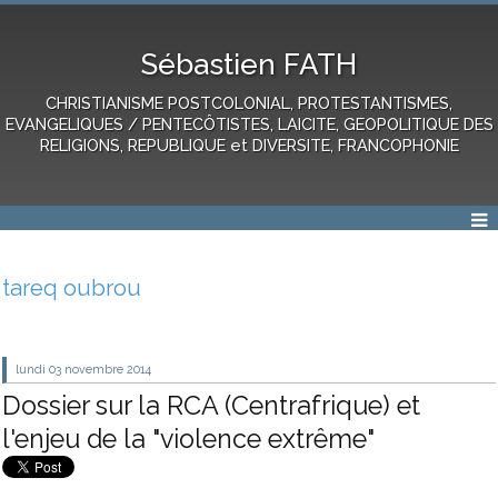
Sébastien FATH
CHRISTIANISME POSTCOLONIAL, PROTESTANTISMES,
EVANGELIQUES / PENTECÔTISTES, LAICITE, GEOPOLITIQUE DES
RELIGIONS, REPUBLIQUE et DIVERSITE, FRANCOPHONIE
tareq oubrou
lundi 03
novembre 2014
Dossier sur la RCA (Centrafrique) et
l'enjeu de la "violence extrême"