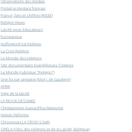
Observatoire des médias
Portail protestant français
France, faits et chiffres (INSEE)
Religion News
Laïcité pour éducateurs
Europanova
HuffingtonPost Religion
La Croix Religion
Le Monde des religions
Site documentaire Evangéliques Tziganes
Le Monde (rubrique "Religion")
Une foi par semaine (blog I. de Gaulmyn)
AFRIK
Vigie de la laïcité
LA REVUE DESSINEE
Christianisme Aujourd'hui Magazine
Hebdo Réforme
Chroniques LA CROIX S.Fath
ORELA (Obs. des religions et de la Laïcité, Belgique)