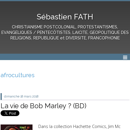
Sébastien FATH
CHRISTIANISME POSTCOLONIAL, PROTESTANTISMES,
EVANGELIQUES / PENTECÔTISTES, LAICITE, GEOPOLITIQUE DES
RELIGIONS, REPUBLIQUE et DIVERSITE, FRANCOPHONIE
afrocultures
dimanche 18
mars 2018
La vie de Bob Marley ? (BD)
Dans la collection Hachette Comics, Jim Mc