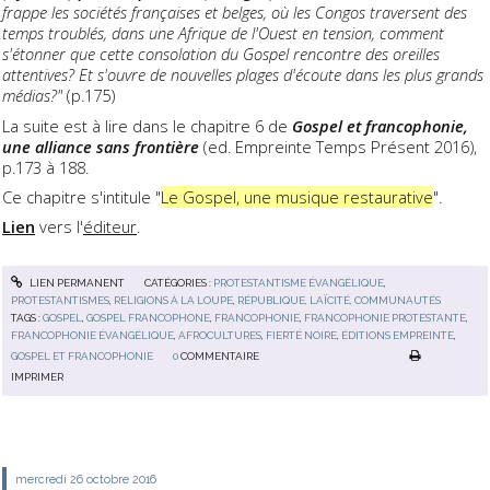
frappe les sociétés françaises et belges, où les Congos traversent des
temps troublés, dans une Afrique de l'Ouest en tension, comment
s'étonner que cette consolation du Gospel rencontre des oreilles
attentives? Et s'ouvre de nouvelles plages d'écoute dans les plus grands
médias?"
(p.175)
La suite est à lire dans le chapitre 6 de
Gospel et francophonie,
une alliance sans frontière
(ed. Empreinte Temps Présent 2016),
p.173 à 188.
Ce chapitre s'intitule "
Le Gospel, une musique restaurative
".
Lien
vers l'
éditeur
.
LIEN PERMANENT
CATÉGORIES :
PROTESTANTISME ÉVANGÉLIQUE
,
PROTESTANTISMES
,
RELIGIONS À LA LOUPE
,
RÉPUBLIQUE, LAÏCITÉ, COMMUNAUTÉS
TAGS :
GOSPEL
,
GOSPEL FRANCOPHONE
,
FRANCOPHONIE
,
FRANCOPHONIE PROTESTANTE
,
FRANCOPHONIE ÉVANGÉLIQUE
,
AFROCULTURES
,
FIERTÉ NOIRE
,
ÉDITIONS EMPREINTE
,
GOSPEL ET FRANCOPHONIE
0
COMMENTAIRE
IMPRIMER
mercredi 26
octobre 2016