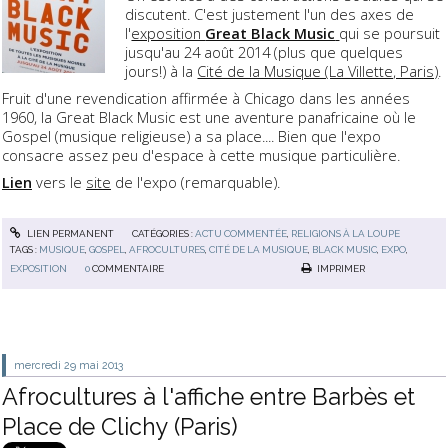
discutent. C'est justement l'un des axes de
l'
exposition
Great Black Music
qui se poursuit
jusqu'au 24 août 2014 (plus que quelques
jours!) à la
Cité de la Musique (La Villette, Paris)
.
Fruit d'une revendication affirmée à Chicago dans les années
1960, la Great Black Music est une aventure panafricaine où le
Gospel (musique religieuse) a sa place.... Bien que l'expo
consacre assez peu d'espace à cette musique particulière.
Lien
vers le
site
de l'expo (remarquable).
LIEN PERMANENT
CATÉGORIES :
ACTU COMMENTÉE
,
RELIGIONS À LA LOUPE
TAGS :
MUSIQUE
,
GOSPEL
,
AFROCULTURES
,
CITÉ DE LA MUSIQUE
,
BLACK MUSIC
,
EXPO
,
EXPOSITION
0
COMMENTAIRE
IMPRIMER
mercredi 29
mai 2013
Afrocultures à l'affiche entre Barbès et
Place de Clichy (Paris)