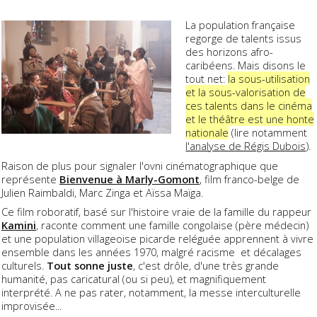
La population française
regorge de talents issus
des horizons afro-
caribéens. Mais disons le
tout net:
la sous-utilisation
et la sous-valorisation de
ces talents dans le cinéma
et le théâtre est une honte
nationale
(lire notamment
l'analyse de Régis Dubois
).
Raison de plus pour signaler l'ovni cinématographique que
représente
Bienvenue à Marly-Gomont
, film franco-belge de
Julien Raimbaldi, Marc Zinga et Aïssa Maïga.
Ce film roboratif, basé sur l'histoire vraie de la famille du rappeur
Kamini
, raconte comment une famille congolaise (père médecin)
et une population villageoise picarde reléguée apprennent à vivre
ensemble dans les années 1970, malgré racisme et décalages
culturels.
Tout sonne juste
, c'est drôle, d'une très grande
humanité, pas caricatural (ou si peu), et magnifiquement
interprété. A ne pas rater, notamment, la messe interculturelle
improvisée...