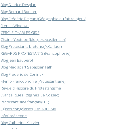
Blog Fabrice Desplan
Blog Bernard Boutter
Blog Frédéric Dejean (Géographie du fait religieux)
French Windows
CERCLE CHARLES GIDE
Chaîne Youtube (blogdesebastienfath)
Blog Protestants bretons (JY.Carluer)
REGARDS PROTESTANTS (Francophonie)
Blog Jean Baubérot
Blog Médiapart Sébastien Fath
Blog Frederic de Coninck
Fil-info Francophonie (Protestantisme)
Revue d'Histoire du Protestantisme
Evangéliques Tziganes (Le Cossec)
Protestantisme français (FPF)
Eglises congolaises, CASARHEMA
InfoChrétienne
Blog Catherine Kintzler