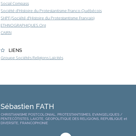
Social Compass
Société d'Histoire du Protestantisme Franco-Québécois
SHPF (Société d'Histoire du Protestantisme Français)
ETHNOGRAPHIQUES.Org
CAIRN
LIENS
Groupe Sociétés Religions Laïcités
Sébastien FATH
CHRISTIANISME POSTCOLONIAL, PROTESTANTISMES, EVANGELIQUES /
PENTECÔTISTES, LAICITE, GEOPOLITIQUE DES RELIGIONS, REPUBLIQUE et
DIVERSITE, FRANCOPHONIE