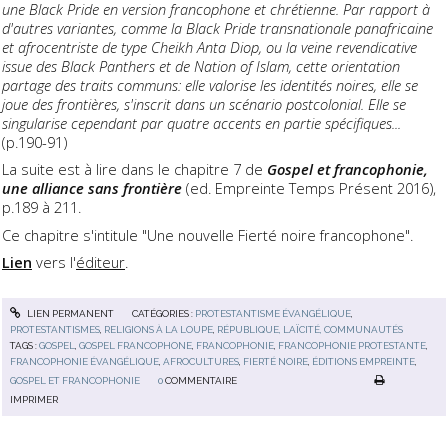
une Black Pride en version francophone et chrétienne. Par rapport à
d'autres variantes, comme la Black Pride transnationale panafricaine
et afrocentriste de type Cheikh Anta Diop, ou la veine revendicative
issue des Black Panthers et de Nation of Islam, cette orientation
partage des traits communs: elle valorise les identités noires, elle se
joue des frontières, s'inscrit dans un scénario postcolonial. Elle se
singularise cependant par quatre accents en partie spécifiques...
(p.190-91)
La suite est à lire dans le chapitre 7 de
Gospel et francophonie,
une alliance sans frontière
(ed. Empreinte Temps Présent 2016),
p.189 à 211.
Ce chapitre s'intitule "Une nouvelle Fierté noire francophone".
Lien
vers l'
éditeur
.
LIEN PERMANENT
CATÉGORIES :
PROTESTANTISME ÉVANGÉLIQUE
,
PROTESTANTISMES
,
RELIGIONS À LA LOUPE
,
RÉPUBLIQUE, LAÏCITÉ, COMMUNAUTÉS
TAGS :
GOSPEL
,
GOSPEL FRANCOPHONE
,
FRANCOPHONIE
,
FRANCOPHONIE PROTESTANTE
,
FRANCOPHONIE ÉVANGÉLIQUE
,
AFROCULTURES
,
FIERTÉ NOIRE
,
ÉDITIONS EMPREINTE
,
GOSPEL ET FRANCOPHONIE
0
COMMENTAIRE
IMPRIMER