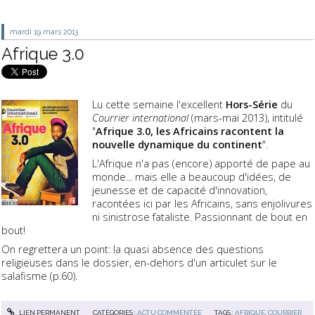
mardi 19
mars 2013
Afrique 3.0
Lu cette semaine l'excellent
Hors-Série
du
Courrier international
(mars-mai 2013), intitulé
"
Afrique 3.0, les Africains racontent la
nouvelle dynamique du continent
".
L'Afrique n'a pas (encore) apporté de pape au
monde... mais elle a beaucoup d'idées, de
jeunesse et de capacité d'innovation,
racontées ici par les Africains, sans enjolivures
ni sinistrose fataliste. Passionnant de bout en
bout!
On regrettera un point: la quasi absence des questions
religieuses dans le dossier, en-dehors d'un articulet sur le
salafisme (p.60).
LIEN PERMANENT
CATÉGORIES :
ACTU COMMENTÉE
TAGS :
AFRIQUE
,
COURRIER