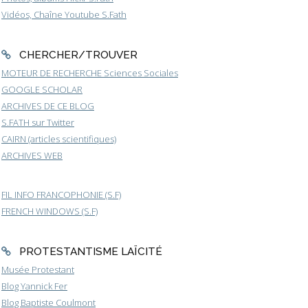
Vidéos, Chaîne Youtube S.Fath
CHERCHER/TROUVER
MOTEUR DE RECHERCHE Sciences Sociales
GOOGLE SCHOLAR
ARCHIVES DE CE BLOG
S.FATH sur Twitter
CAIRN (articles scientifiques)
ARCHIVES WEB
FIL INFO FRANCOPHONIE (S.F)
FRENCH WINDOWS (S.F)
PROTESTANTISME LAÏCITÉ
Musée Protestant
Blog Yannick Fer
Blog Baptiste Coulmont