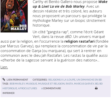
Carthy et Benito Gallero nous propose
Wake
up & Live! La vie de Bob Marley
. Avec un
dessin réaliste et très coloré, les auteurs
nous proposent un parcours qui privilégie la
mythologie Marley sur un biopic strictement
historique.
Un côté "gangsta rap", comme l'écrit Géant
Vert, dans la revue
dBD
. Un univers marqué
aussi par la religion, en l'occurrence la
religion rastafari
(fondée
par Marcus Garvey), qui remplace la consommation de vin par la
consommation de Ganja (ou marijuana), qui sert à rentrer en
communion avec le dieu Jah Rastafari. Les rastas la qualifie aussi
«d’herbe de la sagesse servant à la guérison des nations»...
Lien.
LIEN PERMANENT
CATÉGORIES :
RELIGIONS À LA LOUPE
,
UN DIMANCHE EN BD
TAGS :
BOB MARLEY
,
MUSIQUE
,
MUSIQUE ET RELIGION
,
RASTA
,
MARCUS GARVEY
,
BD
,
BD
HISTORIQUE
,
AFROCULTURES
0
COMMENTAIRE
IMPRIMER