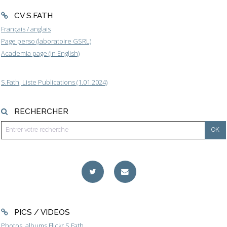
CV S.FATH
Français / anglais
Page perso (laboratoire GSRL)
Academia page (in English)
S.Fath, Liste Publications (1.01.2024)
RECHERCHER
PICS / VIDEOS
Photos, albums Flickr S.Fath