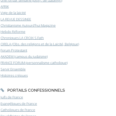
Une foi par semaine (blog I. de Gaulmyn)
AFRIK
Vigie de la laïcité
LA REVUE DESSINEE
Christianisme Aujourd'hui Magazine
Hebdo Réforme
Chroniques LA CROIX S.Fath
ORELA (Obs. des religions et de la Laïcité, Belgique)
Forum Protestant
AKADEM (campus du judaïsme)
FRANCE FORUM (personnalisme catholique)
Servir Ensemble
Histoires crépues
PORTAILS CONFESSIONNELS
Juifs de France
Evangéliques de France
Catholiques de France
Bouddhistes de France