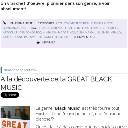
Un vrai chef d'oeuvre, pionnier dans son genre, à voir
absolument!
LIEN PERMANENT
CATÉGORIES :
ACTU COMMENTÉE
,
RÉPUBLIQUE, LAÏCITÉ,
COMMUNAUTÉS
TAGS :
FRANCE
,
CINÉMA
,
THÉÂTRE
,
INTERCULTURALITÉ
,
PICARDIE
,
AFROCULTURES
,
CONGO RDC
,
KINSHASA
,
MARC ZINGA
,
AÏSSA MAÏGA
,
JULIEN RAIMBALDI
,
KAMINI
,
AISNE
,
RACISME
,
TOLÉRANCE
,
BELGIQUE
1
COMMENTAIRE
IMPRIMER
dimanche 17
août 2014
A la découverte de la GREAT BLACK
MUSIC
Le genre "
Black Music
" est très fourre-tout.
Existe-t-il une "musique noire", une "musique
blanche"?
On est face à des constructions sociales qui se