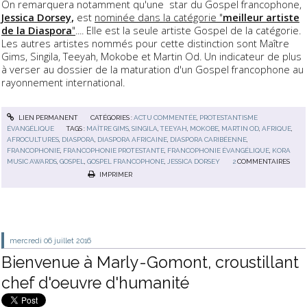
On remarquera notamment qu'une star du Gospel francophone,
Jessica Dorsey,
est
nominée dans la catégorie "
meilleur artiste
de la Diaspora
"
....
Elle est la seule artiste Gospel de la catégorie.
Les autres artistes nommés pour cette distinction sont Maître
Gims, Singila, Teeyah, Mokobe et Martin Od.
Un indicateur de plus
à verser au dossier de la maturation d'un Gospel francophone au
rayonnement international.
LIEN PERMANENT
CATÉGORIES :
ACTU COMMENTÉE
,
PROTESTANTISME
ÉVANGÉLIQUE
TAGS :
MAÎTRE GIMS
,
SINGILA
,
TEEYAH
,
MOKOBE
,
MARTIN OD
,
AFRIQUE
,
AFROCULTURES
,
DIASPORA
,
DIASPORA AFRICAINE
,
DIASPORA CARIBÉENNE
,
FRANCOPHONIE
,
FRANCOPHONIE PROTESTANTE
,
FRANCOPHONIE ÉVANGÉLIQUE
,
KORA
MUSIC AWARDS
,
GOSPEL
,
GOSPEL FRANCOPHONE
,
JESSICA DORSEY
2
COMMENTAIRES
IMPRIMER
mercredi 06
juillet 2016
Bienvenue à Marly-Gomont, croustillant
chef d'oeuvre d'humanité