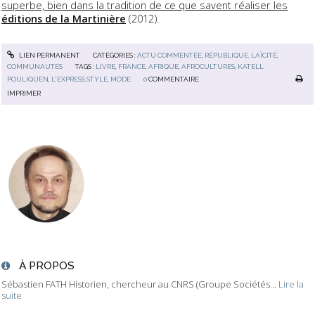
superbe, bien dans la tradition de ce que savent réaliser les
éditions de la Martinière
(2012).
LIEN PERMANENT
CATÉGORIES :
ACTU COMMENTÉE
,
RÉPUBLIQUE, LAÏCITÉ,
COMMUNAUTÉS
TAGS :
LIVRE
,
FRANCE
,
AFRIQUE
,
AFROCULTURES
,
KATELL
POULIQUEN
,
L'EXPRESS STYLE
,
MODE
0
COMMENTAIRE
IMPRIMER
À PROPOS
Sébastien FATH Historien, chercheur au CNRS (Groupe Sociétés...
Lire la
suite