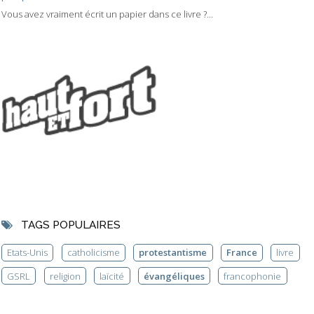
Vous avez vraiment écrit un papier dans ce livre ?...
TAGS POPULAIRES
Etats-Unis
catholicisme
protestantisme
France
livre
GSRL
religion
laïcité
évangéliques
francophonie