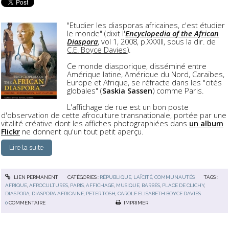
"Etudier les diasporas africaines, c'est étudier
le monde" (dixit l'
Encyclopedia of the African
Diaspora
, vol 1, 2008, p.XXXIII, sous la dir. de
C.E. Boyce Davies
).
Ce monde diasporique, disséminé entre
Amérique latine, Amérique du Nord, Caraïbes,
Europe et Afrique, se réfracte dans les "cités
globales" (
Saskia Sassen
) comme Paris.
L'affichage de rue est un bon poste
d'observation de cette afroculture transnationale, portée par une
vitalité créative dont les affiches photographiées dans
un album
Flickr
ne donnent qu'un tout petit aperçu.
Lire la suite
LIEN PERMANENT
CATÉGORIES :
RÉPUBLIQUE, LAÏCITÉ, COMMUNAUTÉS
TAGS :
AFRIQUE
,
AFROCULTURES
,
PARIS
,
AFFICHAGE
,
MUSIQUE
,
BARBÈS
,
PLACE DE CLICHY
,
DIASPORA
,
DIASPORA AFRICAINE
,
PETER TOSH
,
CAROLE ELISABETH BOYCE DAVIES
0
COMMENTAIRE
IMPRIMER