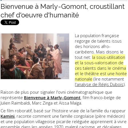
Bienvenue à Marly-Gomont, croustillant
chef d'oeuvre d'humanité
La population française
regorge de talents issus
des horizons afro-
caribéens. Mais disons le
tout net:
la sous-utilisation
et la sous-valorisation de
ces talents dans le cinéma
et le théâtre est une honte
nationale
(lire notamment
l'analyse de Régis Dubois
).
Raison de plus pour signaler l'ovni cinématographique que
représente
Bienvenue à Marly-Gomont
, film franco-belge de
Julien Raimbaldi, Marc Zinga et Aïssa Maïga.
Ce film roboratif, basé sur l'histoire vraie de la famille du rappeur
Kamini
, raconte comment une famille congolaise (père médecin)
et une population villageoise picarde reléguée apprennent à vivre
ensemble dans les années 1970, malgré racisme et décalages