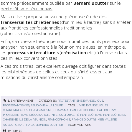
somme précédemment publiée par
Bernard Boutter
sur le
pentecôtisme réunionnais
.
Mais ce livre propose aussi une précieuse étude des
transversalités chrétiennes
(d'un milieu à l'autre), sans s'arrêter
aux frontières confessionnelles traditionnelles
(catholicisme/protestantisme).
Enfin, sa richesse théorique nous fournit des outils précieux pour
analyser, non seulement à la Réunion mais aussi en métropole,
les
processus interculturels
(
créolisation
etc.) à l'oeuvre dans
ces milieux conversionnistes.
A ces trois titres, cet excellent ouvrage doit figurer dans toutes
les bibliothèques de celles et ceux qui s'intéressent aux
mutations du christianisme contemporain.
LIEN PERMANENT
CATÉGORIES :
PROTESTANTISME ÉVANGÉLIQUE
,
PROTESTANTISMES
,
RELIGIONS À LA LOUPE
TAGS :
LIVRE
,
ÉVANGÉLIQUES
,
CHARISMATIQUES
,
CHARISMATISME
,
CHARISMATISME CATHOLIQUE
,
CATHOLICISME
,
PROTESTANTISME
,
CRÉOLISATION
,
INTERCULTURALITÉ
,
PENTECÔTISME
,
PENTECÔTISTES
,
CHARISME
,
ÎLE DE LA RÉUNION
,
FRANCOPHONIE
,
FRANCE D'OUTRE-MER
,
VALÉRIE
AUBOURG
,
KARTHALA
,
BERNARD BOUTTER
0
COMMENTAIRE
IMPRIMER