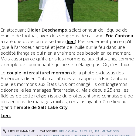
En attaquant
Didier Deschamps
, sélectionneur de l'équipe de
France de football, avec des soupçons de racisme,
Eric Cantona
a raté une occasion de se taire (
lien
). Pas seulement parce qu'il
joue à l'arroseur arrosé et jette de l'huile sur le feu dans une
société française qui n'en a vraiment pas besoin en ce moment.
Mais aussi parce qu'il a pris les mormons, aux Etats-Unis, comme
exemple de communauté qui ne se mélange pas. Or, c'est faux.
Le
couple interculturel mormon
de la photo ci-dessus (les
Américains disent "interracial") devrait rappeler à Eric Cantona
que les mormons aux Etats-Unis ont changé. Ils ont longtemps
déconseillé les mariages "interraciaux". Mais depuis 25 ans, les
fidèles de cette religion issue du protestantisme connaissent de
plus en plus de mariages mixtes, certains ayant même lieu au
grand
Temple de Salt Lake City
.
Lien.
LIEN PERMANENT
CATÉGORIES :
RELIGIONS À LA LOUPE
,
USA : MUTATIONS