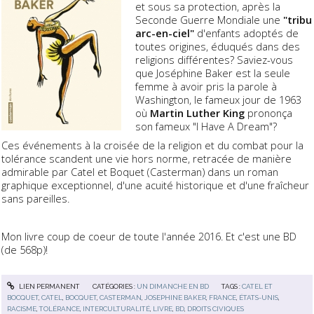
et sous sa protection, après la
Seconde Guerre Mondiale une
"tribu
arc-en-ciel"
d'enfants adoptés de
toutes origines, éduqués dans des
religions différentes? Saviez-vous
que Joséphine Baker est la seule
femme à avoir pris la parole à
Washington, le fameux jour de 1963
où
Martin Luther King
prononça
son fameux "I Have A Dream"?
Ces événements à la croisée de la religion et du combat pour la
tolérance scandent une vie hors norme, retracée de manière
admirable par Catel et Boquet (Casterman) dans un roman
graphique exceptionnel, d'une acuité historique et d'une fraîcheur
sans pareilles.
Mon livre coup de coeur de toute l'année 2016. Et c'est une BD
(de 568p)!
LIEN PERMANENT
CATÉGORIES :
UN DIMANCHE EN BD
TAGS :
CATEL ET
BOCQUET
,
CATEL
,
BOCQUET
,
CASTERMAN
,
JOSEPHINE BAKER
,
FRANCE
,
ÉTATS-UNIS
,
RACISME
,
TOLÉRANCE
,
INTERCULTURALITÉ
,
LIVRE
,
BD
,
DROITS CIVIQUES