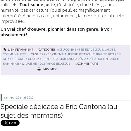
culturels.
Tout sonne juste
, c'est drôle, d'une très grande
humanité, pas caricatural (ou si peu), et magnifiquement
interprété. A ne pas rater, notamment, la messe interculturelle
improvisée...
Un vrai chef d'oeuvre, pionnier dans son genre, à voir
absolument!
LIEN PERMANENT
CATÉGORIES :
ACTU COMMENTÉE
,
RÉPUBLIQUE, LAÏCITÉ,
COMMUNAUTÉS
TAGS :
FRANCE
,
CINÉMA
,
THÉÂTRE
,
INTERCULTURALITÉ
,
PICARDIE
,
AFROCULTURES
,
CONGO RDC
,
KINSHASA
,
MARC ZINGA
,
AÏSSA MAÏGA
,
JULIEN RAIMBALDI
,
KAMINI
,
AISNE
,
RACISME
,
TOLÉRANCE
,
BELGIQUE
1
COMMENTAIRE
IMPRIMER
samedi 28
mai 2016
Spéciale dédicace à Eric Cantona (au
sujet des mormons)