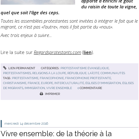
apporte a enrichi le goût
du raisin de toute la vigne,
quel que soit l’âge des ceps.
Toutes les assemblées protestantes sont invitées à intégrer le fait que le
migrant, ce n’est pas «l’autre», mais il fait partie du «nous».
Avec trois enjeux à suivre
...
Lire la suite sur
Regardsprotestants.com
(
lien
).
LIEN PERMANENT
CATÉGORIES :
PROTESTANTISME ÉVANGÉLIQUE
,
PROTESTANTISMES
,
RELIGIONS À LA LOUPE
,
RÉPUBLIQUE, LAÏCITÉ, COMMUNAUTÉS
TAGS :
PROTESTANTISME
,
FRANCOPHONIE
,
FRANCOPHONIE PROTESTANTE
,
CHRISTIANISME
,
FRANCE
,
EUROPE
,
INTERCULTURALITÉ
,
ÉGLISES D'IMMIGRATION
,
ÉGLISES
DE MIGRANTS
,
IMMIGRATION
,
VIVRE ENSEMBLE
0
COMMENTAIRE
IMPRIMER
mercredi 14
décembre 2016
Vivre ensemble: de la théorie à la