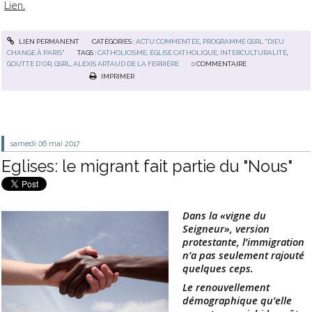
Lien.
LIEN PERMANENT
CATÉGORIES :
ACTU COMMENTÉE
,
PROGRAMME GSRL "DIEU
CHANGE À PARIS"
TAGS :
CATHOLICISME
,
ÉGLISE CATHOLIQUE
,
INTERCULTURALITÉ
,
GOUTTE D'OR
,
GSRL
,
ALEXIS ARTAUD DE LA FERRIÈRE
0
COMMENTAIRE
IMPRIMER
samedi 06
mai 2017
Eglises: le migrant fait partie du "Nous"
Dans la «vigne du
Seigneur», version
protestante, l’immigration
n’a pas seulement rajouté
quelques ceps.
Le renouvellement
démographique qu’elle