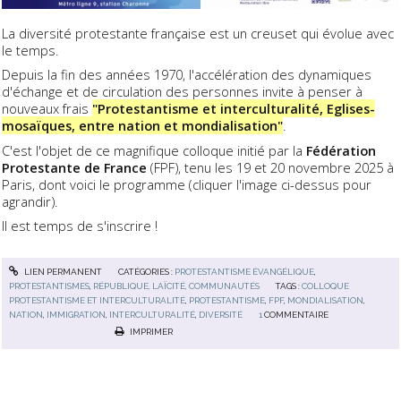
La diversité protestante française est un creuset qui évolue avec
le temps.
Depuis la fin des années 1970, l'accélération des dynamiques
d'échange et de circulation des personnes invite à penser à
nouveaux frais
"Protestantisme et interculturalité, Eglises-
mosaïques, entre nation et mondialisation"
.
C'est l'objet de ce magnifique colloque initié par la
Fédération
Protestante de France
(FPF), tenu les 19 et 20 novembre 2025 à
Paris, dont voici le programme (cliquer l'image ci-dessus pour
agrandir).
Il est temps de s'inscrire !
LIEN PERMANENT
CATÉGORIES :
PROTESTANTISME ÉVANGÉLIQUE
,
PROTESTANTISMES
,
RÉPUBLIQUE, LAÏCITÉ, COMMUNAUTÉS
TAGS :
COLLOQUE
PROTESTANTISME ET INTERCULTURALITÉ
,
PROTESTANTISME
,
FPF
,
MONDIALISATION
,
NATION
,
IMMIGRATION
,
INTERCULTURALITÉ
,
DIVERSITÉ
1
COMMENTAIRE
IMPRIMER