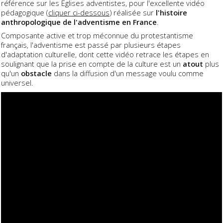
référence sur les Eglises adventistes, pour l'excellente vidéo
pédagogique (
cliquer ci-dessous
) réalisée sur
l'histoire
anthropologique de l'adventisme en France
.
Composante active et trop méconnue du protestantisme
français, l'adventisme est passé par plusieurs étapes
d'adaptation culturelle, dont cette vidéo retrace les étapes en
soulignant que la prise en compte de la culture est un
atout
plus
qu'un
obstacle
dans la diffusion d'un message voulu comme
universel.