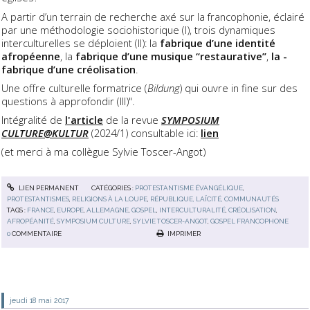
A partir d’un terrain de recherche axé sur la francophonie, éclairé
par une méthodologie sociohistorique (I), trois dynamiques
interculturelles se déploient (II): la
fabrique d’une identité
afropéenne
, ­la ­
fabrique­ d’une ­musique ­“restaurative”
,­
la ­­
fabrique ­d’une ­créolisation
.­
Une ­offre ­culturelle­ formatrice (
Bildung
) qui ouvre in fine sur des
questions à approfondir (III)".
Intégralité de
l'article
de la revue
SYMPOSIUM
CULTURE@KULTUR
(2024/1) consultable ici:
lien
(et merci à ma collègue Sylvie Toscer-Angot)
LIEN PERMANENT
CATÉGORIES :
PROTESTANTISME ÉVANGÉLIQUE
,
PROTESTANTISMES
,
RELIGIONS À LA LOUPE
,
RÉPUBLIQUE, LAÏCITÉ, COMMUNAUTÉS
TAGS :
FRANCE
,
EUROPE
,
ALLEMAGNE
,
GOSPEL
,
INTERCULTURALITÉ
,
CRÉOLISATION
,
AFROPÉANITÉ
,
SYMPOSIUM CULTURE
,
SYLVIE TOSCER-ANGOT
,
GOSPEL FRANCOPHONE
0
COMMENTAIRE
IMPRIMER
jeudi 18
mai 2017