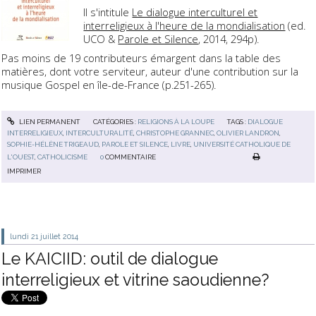
Il s'intitule
Le dialogue interculturel et
interreligieux à l'heure de la mondialisation
(ed.
UCO &
Parole et Silence
, 2014, 294p).
Pas moins de 19 contributeurs émargent dans la table des
matières, dont votre serviteur, auteur d'une contribution sur la
musique Gospel en île-de-France (p.251-265).
LIEN PERMANENT
CATÉGORIES :
RELIGIONS À LA LOUPE
TAGS :
DIALOGUE
INTERRELIGIEUX
,
INTERCULTURALITÉ
,
CHRISTOPHE GRANNEC
,
OLIVIER LANDRON
,
SOPHIE-HÉLÈNE TRIGEAUD
,
PAROLE ET SILENCE
,
LIVRE
,
UNIVERSITÉ CATHOLIQUE DE
L'OUEST
,
CATHOLICISME
0
COMMENTAIRE
IMPRIMER
lundi 21
juillet 2014
Le KAICIID: outil de dialogue
interreligieux et vitrine saoudienne?