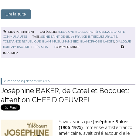
Lire la suite
LIEN PERMANENT
CATÉGORIES :
RELIGIONS À LA LOUPE
,
RÉPUBLIQUE, LAÏCITÉ,
COMMUNAUTÉS
TAGS :
SEINE-SAINT-DENIS
,
93
,
FRANCE
,
INTERCULTURALITÉ
,
TOLÉRANCE
,
RÉPUBLIQUE
,
ISLAM
,
MUSULMANS
,
BBC
,
ISLAMOPHOBIE
,
LAÏCITÉ
,
DIALOGUE
,
BOBIGNY
,
RACISME
,
TÉLÉVISION
2
COMMENTAIRES
IMPRIMER
dimanche 04
décembre 2016
Joséphine BAKER, de Catel et Bocquet:
attention CHEF D'OEUVRE!
Saviez-vous que
Joséphine Baker
(1906-1975)
, immense artiste franco-
américaine, avait créé autour d'elle