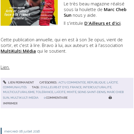
Le très beau magazine réalisé
sous la houlette de
Marc Cheb
Sun
nous y aide.
Il s'intitule
D'Ailleurs et d'ici
.
Cette publication annuelle, qui en est à son 3e opus, vient de
sortir, et c'est à lire. Bravo à lui, aux auteurs et à l'association
MultiKulti Média
qui le soutient.
Lien.
LIEN PERMANENT
CATÉGORIES :
ACTU COMMENTÉE
,
RÉPUBLIQUE, LAÏCITÉ,
COMMUNAUTÉS
TAGS :
D'AILLEURS ET D'ICI
,
FRANCE
,
INTERCULTURALITÉ
,
MULTICULTURALISME
,
TOLÉRANCE
,
LAÏCITÉ
,
MIXITÉ
,
SEINE-SAINT-DENIS
,
MARC CHEB
SUN
,
MULTIKULTI MEDIA
0
COMMENTAIRE
IMPRIMER
mercredi 06
juillet 2016