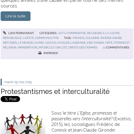
quelques années d'une cabale en partie nourrie des mêmes
sources.
Lire la suite
LIEN PERMANENT
CATÉGORIES :
ACTU COMMENTÉE
,
RELIGIONS À LA LOUPE
,
RÉPUBLIQUE, LAÏCITÉ, COMMUNAUTÉS
TAGS :
FRANCE
,
COLOGNE
,
MONDE ARABE
,
RÉFUGIÉS
,
LE MONDE
,
KAMEL DAOUD
,
HUGUES LAGRANGE
,
ERIC FASSIN
,
ARTE
,
FEMMES ET
RELIGION
,
IMMIGRATION
,
INTERCULTURALITÉ
,
DROITS DES FEMMES
12
COMMENTAIRES
IMPRIMER
mardi 05
mai 2015
Protestantismes et interculturalité
Sous le titre
L'Eglise, promesses et
passerelles vers l'interculturalité?
(Excelsis,
2015), les sociologues Frédéric de
Coninck et Jean-Claude Girondin