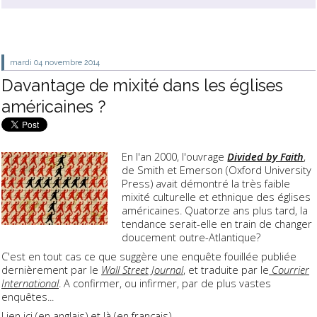
mardi 04
novembre 2014
Davantage de mixité dans les églises
américaines ?
En l'an 2000, l'ouvrage
Divided by Faith
,
de Smith et Emerson (Oxford University
Press) avait démontré la très faible
mixité culturelle et ethnique des églises
américaines. Quatorze ans plus tard, la
tendance serait-elle en train de changer
doucement outre-Atlantique?
C'est en tout cas ce que suggère une enquête fouillée publiée
dernièrement par le
Wall Street Journal
,
et traduite par le
Courrier
International
. A confirmer, ou infirmer, par de plus vastes
enquêtes...
Lien ici (
en anglais
) et là (
en français
).