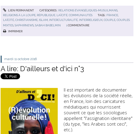
LIEN PERMANENT
CATÉGORIES :
RELATIONS ÉVANGÉLIQUES-MUSULMANS
,
RELIGIONS À LA LOUPE
,
RÉPUBLIQUE, LAÏCITÉ, COMMUNAUTÉS
TAGS :
FRANCE
,
LAÏCITÉ
,
CHRISTIANISME
,
ISLAM
,
INTERCULTURALITÉ
,
INTERRELIGIEUX
,
COUPLE
,
COUPLES
MIXTES
,
SAPHIRNEWS
,
SABAH BABELMIN
1
COMMENTAIRE
IMPRIMER
mardi 11
octobre 2016
A lire: D'ailleurs et d'ici n°3
Il est important de documenter
les évolutions de la société réelle,
en France, loin des caricatures
médiatiques qui nourrissent
souvent ce que les sociologues
appellent "l'assignation identitaire"
(du type, "les Arabes sont ceci",
etc.).