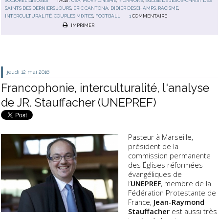
SOCIORELIGIEUSES
TAGS :
USA
,
MORMONISME
,
MORMONS
,
EGLISE DE JÉSUS-CHRIST DES
SAINTS DES DERNIERS JOURS
,
ERIC CANTONA
,
DIDIER DESCHAMPS
,
RACISME
,
INTERCULTURALITÉ
,
COUPLES MIXTES
,
FOOTBALL
1
COMMENTAIRE
IMPRIMER
jeudi 12
mai 2016
Francophonie, interculturalité, l'analyse
de JR. Stauffacher (UNEPREF)
Pasteur à Marseille,
président de la
commission permanente
des Églises réformées
évangéliques de
l’
UNEPREF
, membre de la
Fédération Protestante de
France,
Jean-Raymond
Stauffacher
est aussi très