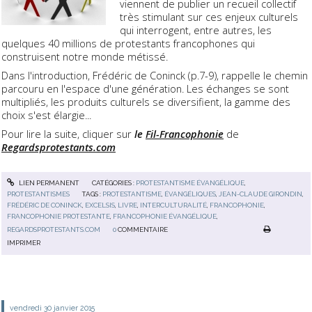
viennent de publier un recueil collectif
très stimulant sur ces enjeux culturels
qui interrogent, entre autres, les
quelques 40 millions de protestants francophones qui
construisent notre monde métissé.
Dans l'introduction, Frédéric de Coninck (p.7-9), rappelle le chemin
parcouru en l'espace d'une génération. Les échanges se sont
multipliés, les produits culturels se diversifient, la gamme des
choix s'est élargie...
Pour lire la suite, cliquer sur
le
Fil-Francophonie
de
Regardsprotestants.com
LIEN PERMANENT
CATÉGORIES :
PROTESTANTISME ÉVANGÉLIQUE
,
PROTESTANTISMES
TAGS :
PROTESTANTISME
,
ÉVANGÉLIQUES
,
JEAN-CLAUDE GIRONDIN
,
FRÉDÉRIC DE CONINCK
,
EXCELSIS
,
LIVRE
,
INTERCULTURALITÉ
,
FRANCOPHONIE
,
FRANCOPHONIE PROTESTANTE
,
FRANCOPHONIE ÉVANGÉLIQUE
,
REGARDSPROTESTANTS.COM
0
COMMENTAIRE
IMPRIMER
vendredi 30
janvier 2015