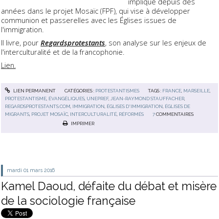
impliqué depuis des
années dans le projet Mosaïc (FPF), qui vise à développer
communion et passerelles avec les Églises issues de
l'immigration.
Il livre, pour
Regardsprotestants
, son analyse sur les enjeux de
l'interculturalité et de la francophonie.
Lien.
LIEN PERMANENT
CATÉGORIES :
PROTESTANTISMES
TAGS :
FRANCE
,
MARSEILLE
,
PROTESTANTISME
,
ÉVANGÉLIQUES
,
UNEPREF
,
JEAN-RAYMOND STAUFFACHER
,
REGARDSPROTESTANTS.COM
,
IMMIGRATION
,
ÉGLISES D'IMMIGRATION
,
ÉGLISES DE
MIGRANTS
,
PROJET MOSAÏC
,
INTERCULTURALITÉ
,
RÉFORMÉS
7
COMMENTAIRES
IMPRIMER
mardi 01
mars 2016
Kamel Daoud, défaite du débat et misère
de la sociologie française