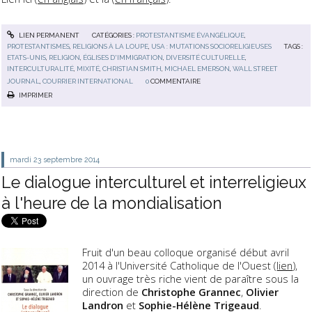
LIEN PERMANENT
CATÉGORIES :
PROTESTANTISME ÉVANGÉLIQUE
,
PROTESTANTISMES
,
RELIGIONS À LA LOUPE
,
USA : MUTATIONS SOCIORELIGIEUSES
TAGS :
ETATS-UNIS
,
RELIGION
,
ÉGLISES D'IMMIGRATION
,
DIVERSITÉ CULTURELLE
,
INTERCULTURALITÉ
,
MIXITÉ
,
CHRISTIAN SMITH
,
MICHAEL EMERSON
,
WALL STREET
JOURNAL
,
COURRIER INTERNATIONAL
0
COMMENTAIRE
IMPRIMER
mardi 23
septembre 2014
Le dialogue interculturel et interreligieux
à l'heure de la mondialisation
Fruit d'un beau colloque organisé début avril
2014 à l'Université Catholique de l'Ouest (
lien
),
un ouvrage très riche vient de paraître sous la
direction de
Christophe Grannec
,
Olivier
Landron
et
Sophie-Hélène Trigeaud
.