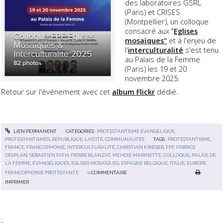
des laboratoires GSRL
(Paris) et CRISES
(Montpellier), un colloque
consacré aux "
Eglises
mosaïques"
et à l'enjeu de
l'
interculturalité
s'est tenu
au Palais de la Femme
(Paris) les 19 et 20
novembre 2025.
Retour sur l'événement avec cet
album Flickr
dédié.
LIEN PERMANENT
CATÉGORIES :
PROTESTANTISME ÉVANGÉLIQUE
,
PROTESTANTISMES
,
RÉPUBLIQUE, LAÏCITÉ, COMMUNAUTÉS
TAGS :
PROTESTANTISME
,
FRANCE
,
FRANCOPHONIE
,
INTERCULTURALITÉ
,
CHRISTIAN KRIEGER
,
FPF
,
FABRICE
DESPLAN
,
SÉBASTIEN FATH
,
PIERRE BLANZAT
,
MEHDIE MARINETTE
,
COLLOQUE
,
PALAIS DE
LA FEMME
,
ÉVANGÉLIQUES
,
EGLISES MOSAÏQUES
,
ESPAGNE BELGIQUE
,
ITALIE
,
EUROPE
,
FRANCOPHONIE PROTESTANTE
0
COMMENTAIRE
IMPRIMER