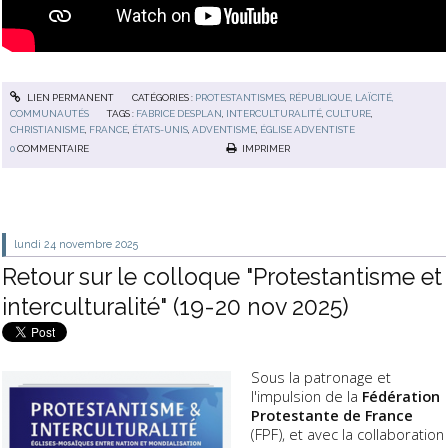
LIEN PERMANENT
CATÉGORIES :
PROTESTANTISMES
,
RÉPUBLIQUE, LAÏCITÉ,
COMMUNAUTÉS
TAGS :
FABRICE DESPLAN
,
INTERCULTURALITÉ
,
CULTURE
,
CHRISTIANISME
,
FRANCE
,
ÉTATS-UNIS
,
ADVENTISME
,
ÉGLISE ADVENTISTE
0
COMMENTAIRE
IMPRIMER
lundi 24
novembre 2025
Retour sur le colloque "Protestantisme et
interculturalité" (19-20 nov 2025)
Sous la patronage et
l'impulsion de la
Fédération
Protestante de France
(FPF), et avec la collaboration