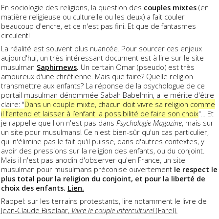
En sociologie des religions, la question des
couples mixtes
(en
matière religieuse ou culturelle ou les deux) a fait couler
beaucoup d'encre, et ce n'est pas fini. Et que de fantasmes
circulent!
La réalité est souvent plus nuancée. Pour sourcer ces enjeux
aujourd'hui, un très intéressant document est à lire sur le site
musulman
Saphirnews
.
Un certain Omar (pseudo) est très
amoureux d'une chrétienne. Mais que faire? Quelle religion
transmettre aux enfants? La réponse de la psychologue de ce
portail musulman dénommée Sabah Babelmin, a le mérite d'être
claire: "
Dans un couple mixte, chacun doit vivre sa religion comme
il l’entend et laisser à l’enfant la possibilité de faire son choix
"... Et
je rappelle que l'on n'est pas dans
Psychologie Magazine
, mais sur
un site pour musulmans! Ce n'est bien-sûr qu'un cas particulier,
qui n'élimine pas le fait qu'il puisse, dans d'autres contextes, y
avoir des pressions sur la religion des enfants, ou du conjoint.
Mais il n'est pas anodin d'observer qu'en France, un site
musulman pour musulmans préconise ouvertement
le respect le
plus total pour la religion du conjoint, et pour la liberté de
choix des enfants.
Lien.
Rappel: sur les terrains protestants, lire notamment le livre de
Jean-Claude Biselaar,
Vivre le couple interculturel
(Farel).