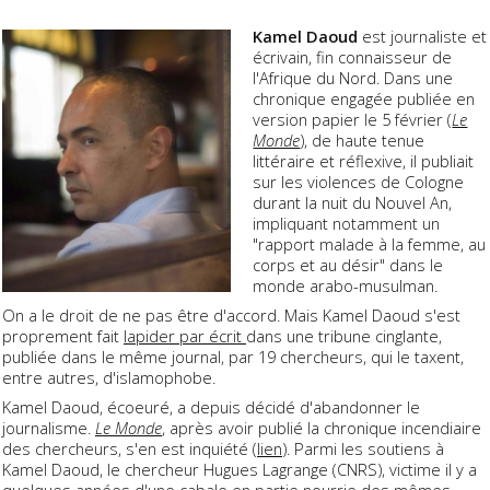
Kamel Daoud
est journaliste et
écrivain, fin connaisseur de
l'Afrique du Nord. Dans une
chronique engagée publiée en
version papier le 5 février (
Le
Monde
), de haute tenue
littéraire et réflexive, il publiait
sur les violences de Cologne
durant la nuit du Nouvel An,
impliquant notamment un
"rapport malade à la femme, au
corps et au désir" dans le
monde arabo-musulman.
On a le droit de ne pas être d'accord. Mais Kamel Daoud s'est
proprement fait
lapider par écrit
dans une tribune cinglante,
publiée dans le même journal, par 19 chercheurs, qui le taxent,
entre autres, d'islamophobe.
Kamel Daoud, écoeuré, a depuis décidé d'abandonner le
journalisme.
Le Monde
, après avoir publié la chronique incendiaire
des chercheurs, s'en est inquiété (
lien
). Parmi les soutiens à
Kamel Daoud, le chercheur Hugues Lagrange (CNRS), victime il y a