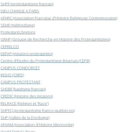
SHPF (protestantisme français)
DIEU CHANGE A PARIS
AFHRC (Association Française d'Histoire Religieuse Contemporaine)
SEMF (méthodisme)
Protestants bretons
GRHP (Groupe de Recherche en Histoire des Protestantismes)
CEFRELCO
DEFAP (missions protestantes)
Centre d'Etudes du Protestantisme Béarnais (CEPB)
CAMPUS CONDORCET
INSHS (CNRS)
CAMPUS PROTESTANT
SHDBF (baptisme français)
CREDIC (Histoire des missions)
RELRACE (Religion et 'Race')
SHPFQ (protestantisme franco-québécois)
SHP (Vallée de la Dordogne)
AFHAM (Association d'Histoire Mennonite)
World Digital Library