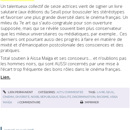
Un talentueux collectif de seize actrices vient de signer un livre
salutaire (aux éditions du Seuil) pour bousculer les stéréotypes
et favoriser une plus grande diversité dans le cinéma français. Un
milieu du 7e art qui s'auto-congratule pour son ouverture
supposée, mais qui se révèle souvent bien plus conservateur
que les milieux universitaires ou médiatiques, par exemple... Ces
derniers ont pourtant aussi des progrès à faire en matière de
mixité et d'émancipation postcoloniale des consciences et des
pratiques.
Total soutien à Aïssa Maïga et ses consoeurs.... et n'oublions pas
les hommes noirs, qui sont AUSSI concernés par une mise à
l'écart trop fréquente des bons rôles dans le cinéma français.
Lien.
LIEN PERMANENT
CATÉGORIES :
ACTU COMMENTÉE
TAGS :
LIVRE
,
SEUIL
,
CINÉMA
,
DIVERSITÉ
,
NOIRS
,
RÉPUBLIQUE
,
ÉGALITÉ
,
DISCRIMINATION
,
RACISME
,
AÏSSA
MAÏGA
0
COMMENTAIRE
IMPRIMER