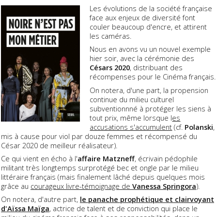
Les évolutions de la société française
face aux enjeux de diversité font
couler beaucoup d'encre, et attirent
les caméras.
Nous en avons vu un nouvel exemple
hier soir, avec la cérémonie des
Césars 2020
, distribuant des
récompenses pour le Cinéma français.
On notera, d'une part, la propension
continue du milieu culturel
subventionnné à protéger les siens à
tout prix, même lorsque l
es
accusations s'accumulent
(cf.
Polanski
,
mis à cause pour viol par douze femmes et récompensé du
César 2020 de meilleur réalisateur).
Ce qui vient en écho à l'
affaire Matzneff
, écrivain pédophile
militant très longtemps surprotégé bec et ongle par le milieu
littéraire français (mais finalement lâché depuis quelques mois
grâce au
courageux livre-témoignage de
Vanessa Springora
).
On notera, d'autre part,
le panache prophétique et clairvoyant
d'Aïssa Maïga
, actrice de talent et de conviction qui place le