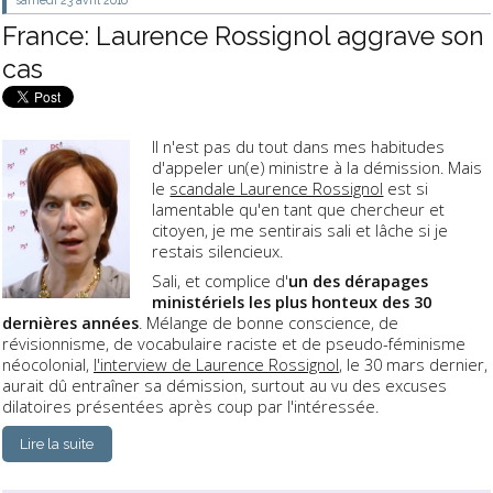
samedi 23
avril 2016
France: Laurence Rossignol aggrave son
cas
Il n'est pas du tout dans mes habitudes
d'appeler un(e) ministre à la démission. Mais
le
scandale Laurence Rossignol
est si
lamentable qu'en tant que chercheur et
citoyen, je me sentirais sali et lâche si je
restais silencieux.
Sali, et complice d'
un des dérapages
ministériels les plus honteux des 30
dernières années
. Mélange de bonne conscience, de
révisionnisme, de vocabulaire raciste et de pseudo-féminisme
néocolonial,
l'interview de Laurence Rossignol
, le 30 mars dernier,
aurait dû entraîner sa démission, surtout au vu des excuses
dilatoires présentées après coup par l'intéressée.
Lire la suite