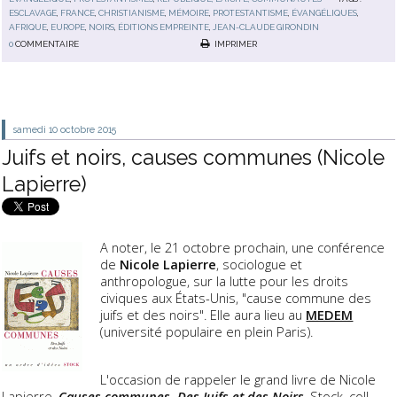
ESCLAVAGE
,
FRANCE
,
CHRISTIANISME
,
MÉMOIRE
,
PROTESTANTISME
,
ÉVANGÉLIQUES
,
AFRIQUE
,
EUROPE
,
NOIRS
,
ÉDITIONS EMPREINTE
,
JEAN-CLAUDE GIRONDIN
0
COMMENTAIRE
IMPRIMER
samedi 10
octobre 2015
Juifs et noirs, causes communes (Nicole
Lapierre)
A noter, le 21 octobre prochain, une conférence
de
Nicole Lapierre
, sociologue et
anthropologue, sur la lutte pour les droits
civiques aux États-Unis, "cause commune des
juifs et des noirs". Elle aura lieu au
MEDEM
(université populaire en plein Paris).
L'occasion de rappeler le grand livre de Nicole
Lapierre,
Causes communes
. Des Juifs et des Noirs
, Stock, coll.