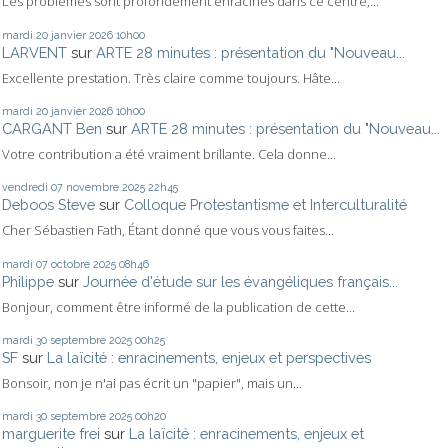
Les problèmes sont profondément enracinés dans ce centre,...
mardi 20
janvier 2026
10h00
LARVENT
sur
ARTE 28 minutes : présentation du "Nouveau...
Excellente prestation. Très claire comme toujours. Hâte...
mardi 20
janvier 2026
10h00
CARGANT Ben
sur
ARTE 28 minutes : présentation du "Nouveau...
Votre contribution a été vraiment brillante. Cela donne...
vendredi 07
novembre 2025
22h45
Deboos Steve
sur
Colloque Protestantisme et Interculturalité
Cher Sébastien Fath, Étant donné que vous vous faites...
mardi 07
octobre 2025
08h46
Philippe
sur
Journée d'étude sur les évangéliques français...
Bonjour, comment être informé de la publication de cette...
mardi 30
septembre 2025
00h25
SF
sur
La laïcité : enracinements, enjeux et perspectives
Bonsoir, non je n'ai pas écrit un "papier", mais un...
mardi 30
septembre 2025
00h20
marguerite frei
sur
La laïcité : enracinements, enjeux et