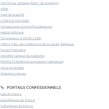
Une foi par semaine (blog I. de Gaulmyn)
AFRIK
Vigie de la laïcité
LA REVUE DESSINEE
Christianisme Aujourd'hui Magazine
Hebdo Réforme
Chroniques LA CROIX S.Fath
ORELA (Obs. des religions et de la Laïcité, Belgique)
Forum Protestant
AKADEM (campus du judaïsme)
FRANCE FORUM (personnalisme catholique)
Servir Ensemble
Histoires crépues
PORTAILS CONFESSIONNELS
Juifs de France
Evangéliques de France
Catholiques de France