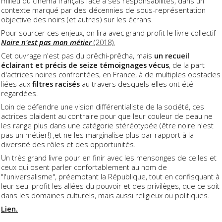
milieu du cinéma français face à ses responsabilités, dans un
contexte marqué par des décennies de sous-représentation
objective des noirs (et autres) sur les écrans.
Pour sourcer ces enjeux, on lira avec grand profit le livre collectif
Noire n'est pas mon métier
(2018).
Cet ouvrage n'est pas du prêchi-prêcha, mais
un recueil
éclairant et précis de seize témoignages vécus
, de la part
d'actrices noires confrontées, en France, à de multiples obstacles
liées aux
filtres racisés
au travers desquels elles ont été
regardées.
Loin de défendre une vision différentialiste de la société, ces
actrices plaident au contraire pour que leur couleur de peau ne
les range plus dans une catégorie stéréotypée (être noire n'est
pas un métier!) ,et ne les marginalise plus par rapport à la
diversité des rôles et des opportunités.
Un très grand livre pour en finir avec les mensonges de celles et
ceux qui osent parler confortablement au nom de
"l'universalisme", préemptant la République, tout en confisquant à
leur seul profit les allées du pouvoir et des privilèges, que ce soit
dans les domaines culturels, mais aussi religieux ou politiques.
Lien.