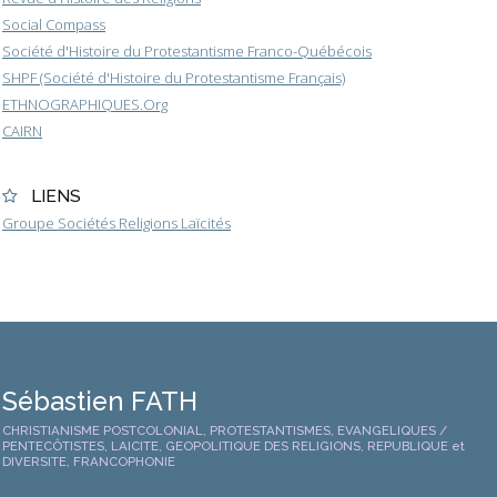
Social Compass
Société d'Histoire du Protestantisme Franco-Québécois
SHPF (Société d'Histoire du Protestantisme Français)
ETHNOGRAPHIQUES.Org
CAIRN
LIENS
Groupe Sociétés Religions Laïcités
Sébastien FATH
CHRISTIANISME POSTCOLONIAL, PROTESTANTISMES, EVANGELIQUES /
PENTECÔTISTES, LAICITE, GEOPOLITIQUE DES RELIGIONS, REPUBLIQUE et
DIVERSITE, FRANCOPHONIE