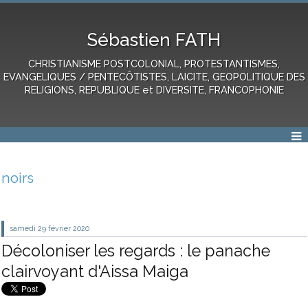
Sébastien FATH
CHRISTIANISME POSTCOLONIAL, PROTESTANTISMES,
EVANGELIQUES / PENTECÔTISTES, LAICITE, GEOPOLITIQUE DES
RELIGIONS, REPUBLIQUE et DIVERSITE, FRANCOPHONIE
noirs
samedi 29
février 2020
Décoloniser les regards : le panache
clairvoyant d'Aissa Maiga