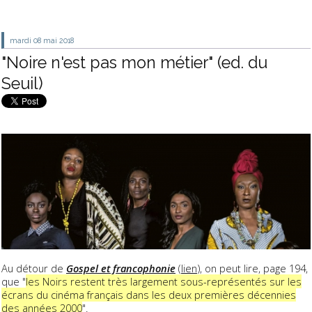
mardi 08
mai 2018
"Noire n'est pas mon métier" (ed. du
Seuil)
Au détour de
Gospel et francophonie
(
lien
), on peut lire, page 194,
que "
les Noirs restent très largement sous-représentés sur les
écrans du cinéma français dans les deux premières décennies
des années 2000
".