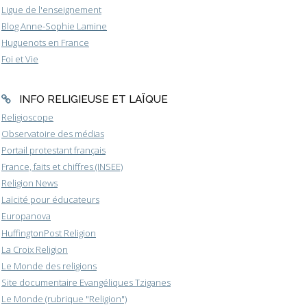
Ligue de l'enseignement
Blog Anne-Sophie Lamine
Huguenots en France
Foi et Vie
INFO RELIGIEUSE ET LAÏQUE
Religioscope
Observatoire des médias
Portail protestant français
France, faits et chiffres (INSEE)
Religion News
Laïcité pour éducateurs
Europanova
HuffingtonPost Religion
La Croix Religion
Le Monde des religions
Site documentaire Evangéliques Tziganes
Le Monde (rubrique "Religion")