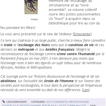
mémoire de l'esclavage, au
christianisme et au "vivre-
ensemble", ce volume collectif
ouvre des pistes passionnantes.
Un "must" à acquérir dans sa
bibliothèque pour lire au coin du
feu pendant les fêtes!
Le voici ainsi présenté sur le site de l'éditeur (
Empreinte
):
Ce livre qui s’adresse à un large public, cherche à mieux faire connaître
la
traite
et l’
esclavage
des
Noirs
ainsi que la
condition de vie
de ces
derniers en
métropole
et aux
Antilles
françaises
. Malgré la
reconnaissance de l’esclavage comme
crime contre l’humanité
par le
Parlement français en mai 2001, il n’en demeure pas moins que
l’esclavage reste à bien des égards un sujet tabou pour de nombreux
Africains, Antillais et Métropolitains.
Cet ouvrage porte sur l’histoire douloureuse de l’esclavage et de ses
abolitions
, sur l’actualité des
Droits de l’Homme
et sur l’avenir des
sociétés post-esclavagistes, le tout dans la perspective de l’impérieuse
nécessité du vivre ensemble au-delà de nos différences. (
Lien
).
LIEN PERMANENT
CATÉGORIES :
ACTU COMMENTÉE
,
PROTESTANTISME
ÉVANGÉLIQUE
,
PROTESTANTISMES
,
RÉPUBLIQUE, LAÏCITÉ, COMMUNAUTÉS
TAGS :