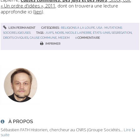
« Un ordre d'idées », 2011
, dont on trouvera une lecture
approfondie ici (
lien
).
LIEN PERMANENT
CATÉGORIES :
RELIGIONS À LA LOUPE
,
USA : MUTATIONS
SOCIORELIGIEUSES
TAGS :
JUIFS
,
NOIRS
,
NICOLE LAPIERRE
,
ÉTATS-UNIS
,
SÉGRÉGATION
,
DROITS CIVIQUES
,
CAUSE COMMUNE
,
MEDEM
0
COMMENTAIRE
IMPRIMER
À PROPOS
Sébastien FATH Historien, chercheur au CNRS (Groupe Sociétés...
Lire la
suite