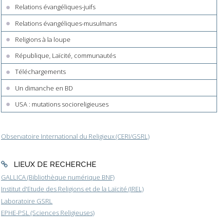
Relations évangéliques-juifs
Relations évangéliques-musulmans
Religions à la loupe
République, Laïcité, communautés
Téléchargements
Un dimanche en BD
USA : mutations socioreligieuses
Observatoire International du Religieux (CERI/GSRL)
LIEUX DE RECHERCHE
GALLICA (Bibliothèque numérique BNF)
Institut d'Etude des Religions et de la Laïcité (IREL)
Laboratoire GSRL
EPHE-PSL (Sciences Religieuses)