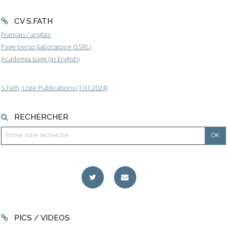
CV S.FATH
Français / anglais
Page perso (laboratoire GSRL)
Academia page (in English)
S.Fath, Liste Publications (1.01.2024)
RECHERCHER
PICS / VIDEOS