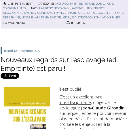
LIEN PERMANENT
CATÉGORIES :
ACTU COMMENTÉE
,
RÉPUBLIQUE, LAÏCITÉ,
COMMUNAUTÉS
TAGS :
LAURENCE ROSSIGNOL
,
RACISME
,
INTOLÉRANCE
,
NÉOCOLONIALISME
,
RÉVISIONNISME
,
FRANCE
,
RÉPUBLIQUE
,
BONDYBLOG
,
SÉNAT
,
DROITS
DES FEMMES
,
NOIRS
,
ISLAM
,
FEMMES ET RELIGION
,
SOCIÉTÉ DE CONSOMMATION
,
MNEF
2
COMMENTAIRES
IMPRIMER
mardi 10
novembre 2015
Nouveaux regards sur l'esclavage (ed.
Empreinte) est paru !
Il est publié !
C'est
un excellent livre
interdisciplinaire
, dirigé par le
sociologue
Jean-Claude Girondin
,
sur lequel j'espère pouvoir revenir
plus en détail. Eclairant de manière
croisée les enjeux liés à la