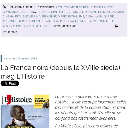
LIEN PERMANENT
CATÉGORIES :
ACTU COMMENTÉE
,
RÉPUBLIQUE, LAÏCITÉ,
COMMUNAUTÉS
TAGS :
FRANCE
,
DIVERSITÉ CULTURELLE
,
RACISME
,
NOIRS
,
CÉSARS 2020
,
CINÉMA
,
RÉPUBLIQUE
,
UNIVERSALISME
,
DIFFÉRENTIALISME
,
AISSA MAIGA
,
GABRIEL
MATZNEFF
,
ROMAN POLANSKI
,
VANESSA SPRINGORA
,
NOIRE N'EST PAS MON MÉTIER
,
ASSIGNATION IDENTITAIRE
,
LIVRE
0
COMMENTAIRE
IMPRIMER
vendredi 08
mars 2019
La France noire (depuis le XVIIIe siècle),
mag L'Histoire
La présence noire en France a une
histoire : si elle recoupe largement celles
des traites et de la colonisation, et donc
les débats qui leur sont liés, elle ne se
confond pas totalement avec elles.
Au XVIIIe siècle, plusieurs milliers de