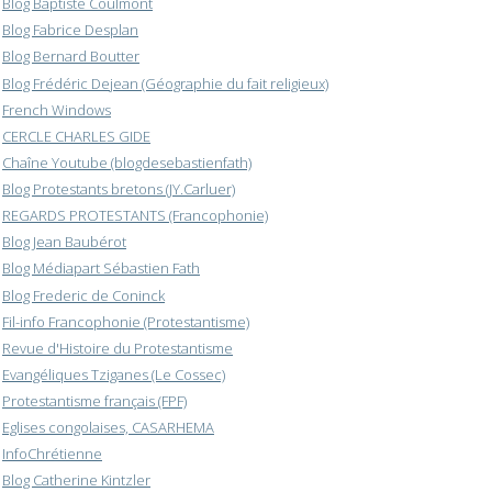
Blog Baptiste Coulmont
Blog Fabrice Desplan
Blog Bernard Boutter
Blog Frédéric Dejean (Géographie du fait religieux)
French Windows
CERCLE CHARLES GIDE
Chaîne Youtube (blogdesebastienfath)
Blog Protestants bretons (JY.Carluer)
REGARDS PROTESTANTS (Francophonie)
Blog Jean Baubérot
Blog Médiapart Sébastien Fath
Blog Frederic de Coninck
Fil-info Francophonie (Protestantisme)
Revue d'Histoire du Protestantisme
Evangéliques Tziganes (Le Cossec)
Protestantisme français (FPF)
Eglises congolaises, CASARHEMA
InfoChrétienne
Blog Catherine Kintzler