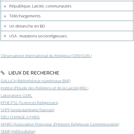
République, Laïcité, communautés
Téléchargements
Un dimanche en BD
USA : mutations socioreligieuses
Observatoire International du Religieux (CERI/GSRL)
LIEUX DE RECHERCHE
GALLICA (Bibliothèque numérique BNF)
Institut d'Etude des Religions et de la Laïcité (IREL)
Laboratoire GSRL
EPHE-PSL (Sciences Religieuses)
SHPF (protestantisme français)
DIEU CHANGE A PARIS
AFHRC (Association Française d'Histoire Religieuse Contemporaine)
SEMF (méthodisme)