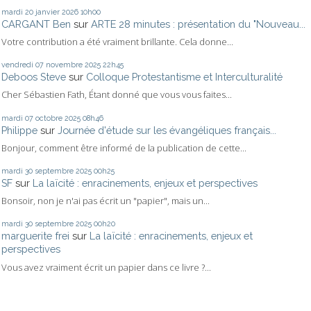
mardi 20
janvier 2026
10h00
CARGANT Ben
sur
ARTE 28 minutes : présentation du "Nouveau...
Votre contribution a été vraiment brillante. Cela donne...
vendredi 07
novembre 2025
22h45
Deboos Steve
sur
Colloque Protestantisme et Interculturalité
Cher Sébastien Fath, Étant donné que vous vous faites...
mardi 07
octobre 2025
08h46
Philippe
sur
Journée d'étude sur les évangéliques français...
Bonjour, comment être informé de la publication de cette...
mardi 30
septembre 2025
00h25
SF
sur
La laïcité : enracinements, enjeux et perspectives
Bonsoir, non je n'ai pas écrit un "papier", mais un...
mardi 30
septembre 2025
00h20
marguerite frei
sur
La laïcité : enracinements, enjeux et
perspectives
Vous avez vraiment écrit un papier dans ce livre ?...