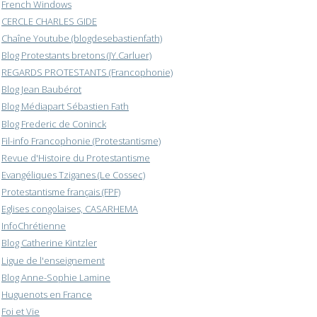
French Windows
CERCLE CHARLES GIDE
Chaîne Youtube (blogdesebastienfath)
Blog Protestants bretons (JY.Carluer)
REGARDS PROTESTANTS (Francophonie)
Blog Jean Baubérot
Blog Médiapart Sébastien Fath
Blog Frederic de Coninck
Fil-info Francophonie (Protestantisme)
Revue d'Histoire du Protestantisme
Evangéliques Tziganes (Le Cossec)
Protestantisme français (FPF)
Eglises congolaises, CASARHEMA
InfoChrétienne
Blog Catherine Kintzler
Ligue de l'enseignement
Blog Anne-Sophie Lamine
Huguenots en France
Foi et Vie