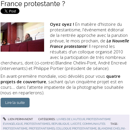
France protestante ?
Oyez oyez !
En matière d'histoire du
protestantisme, l'événement éditorial
de la rentrée approche avec la parution
prévue, le mois prochain, de
La Nouvelle
France protestante
! Il reprend les
résultats d'un colloque organisé 2010
avec la participation de très nombreux
chercheurs, dont (ci-contre) Blandine Chélini-Pont, André Encrevé
(intervenants) et Philippe Portier (président de séance).
En avant-première mondiale, voici dévoilés pour vous
quatre
projets de couverture
, sachant qu'un cinquième projet est en
cours.... dans l'attente impatiente de la photographie souhaitée
(nous en reparlerons).
Lire la suite
LIEN PERMANENT
CATÉGORIES :
LIVRES DE L'AUTEUR
,
PROTESTANTISME
ÉVANGÉLIQUE
,
PROTESTANTISMES
,
RÉPUBLIQUE, LAÏCITÉ, COMMUNAUTÉS
TAGS :
PROTESTANTISME
,
PROTESTANTISMES
,
COLLOQUE PROTESTANTISME
,
BLANDINE CHÉLINI-