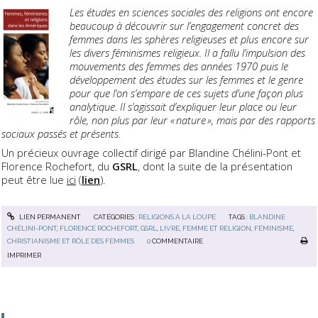
Les études en sciences sociales des religions ont encore
beaucoup à découvrir sur l’engagement concret des
femmes dans les sphères religieuses et plus encore sur
les divers féminismes religieux. Il a fallu l’impulsion des
mouvements des femmes des années 1970 puis le
développement des études sur les femmes et le genre
pour que l’on s’empare de ces sujets d’une façon plus
analytique. Il s’agissait d’expliquer leur place ou leur
rôle, non plus par leur « nature », mais par des rapports
sociaux passés et présents.
Un précieux ouvrage collectif dirigé par Blandine Chélini-Pont et
Florence Rochefort, du
GSRL
, dont la suite de la présentation
peut être lue
ici
(
lien
).
LIEN PERMANENT
CATÉGORIES :
RELIGIONS À LA LOUPE
TAGS :
BLANDINE
CHÉLINI-PONT
,
FLORENCE ROCHEFORT
,
GSRL
,
LIVRE
,
FEMME ET RELIGION
,
FÉMINISME
,
CHRISTIANISME ET RÔLE DES FEMMES
0
COMMENTAIRE
IMPRIMER