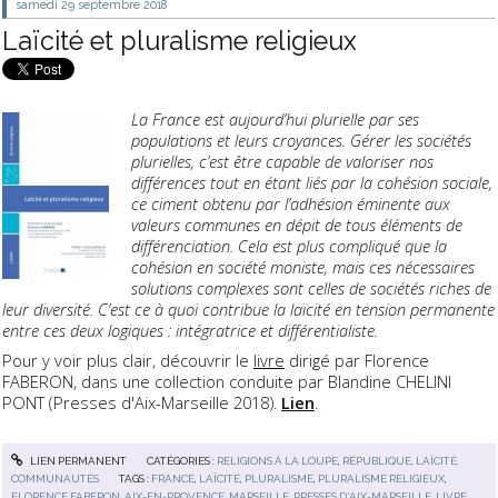
samedi 29
septembre 2018
Laïcité et pluralisme religieux
La France est aujourd’hui plurielle par ses
populations et leurs croyances. Gérer les sociétés
plurielles, c’est être capable de valoriser nos
différences tout en étant liés par la cohésion sociale,
ce ciment obtenu par l’adhésion éminente aux
valeurs communes en dépit de tous éléments de
différenciation. Cela est plus compliqué que la
cohésion en société moniste, mais ces nécessaires
solutions complexes sont celles de sociétés riches de
leur diversité. C’est ce à quoi contribue la laïcité en tension permanente
entre ces deux logiques : intégratrice et différentialiste.
Pour y voir plus clair, découvrir le
livre
dirigé par Florence
FABERON, dans une collection conduite par Blandine CHELINI
PONT (Presses d'Aix-Marseille 2018).
Lien
.
LIEN PERMANENT
CATÉGORIES :
RELIGIONS À LA LOUPE
,
RÉPUBLIQUE, LAÏCITÉ,
COMMUNAUTÉS
TAGS :
FRANCE
,
LAÏCITÉ
,
PLURALISME
,
PLURALISME RELIGIEUX
,
FLORENCE FABERON
,
AIX-EN-PROVENCE
,
MARSEILLE
,
PRESSES D'AIX-MARSEILLE
,
LIVRE
,