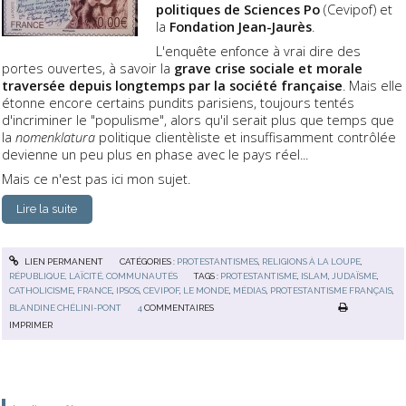
politiques de Sciences Po
(Cevipof) et
la
Fondation Jean-Jaurès
.
L'enquête enfonce à vrai dire des
portes ouvertes, à savoir la
grave crise sociale et morale
traversée depuis longtemps par la société française
. Mais elle
étonne encore certains pundits parisiens, toujours tentés
d'incriminer le "populisme", alors qu'il serait plus que temps que
la
nomenklatura
politique clientèliste et insuffisamment contrôlée
devienne un peu plus en phase avec le pays réel...
Mais ce n'est pas ici mon sujet.
Lire la suite
LIEN PERMANENT
CATÉGORIES :
PROTESTANTISMES
,
RELIGIONS À LA LOUPE
,
RÉPUBLIQUE, LAÏCITÉ, COMMUNAUTÉS
TAGS :
PROTESTANTISME
,
ISLAM
,
JUDAÏSME
,
CATHOLICISME
,
FRANCE
,
IPSOS
,
CEVIPOF
,
LE MONDE
,
MÉDIAS
,
PROTESTANTISME FRANÇAIS
,
BLANDINE CHÉLINI-PONT
4
COMMENTAIRES
IMPRIMER