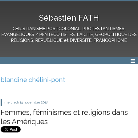
Sébastien FATH
CHRISTIANISME POSTCOLONIAL, PROTESTANTISMES,
EVANGELIQUES / PENTECÔTISTES, LAICITE, GEOPOLITIQUE DES
RELIGIONS, REPUBLIQUE et DIVERSITE, FRANCOPHONIE
blandine chélini-pont
mercredi 14
novembre 2018
Femmes, féminismes et religions dans
les Amériques