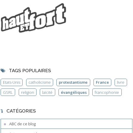
TAGS POPULAIRES
Etats-Unis
catholicisme
protestantisme
France
livre
GSRL
religion
laïcité
évangéliques
francophonie
CATÉGORIES
ABC de ce blog