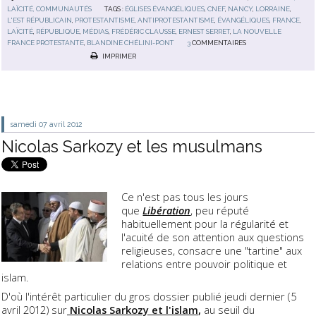
LAÏCITÉ, COMMUNAUTÉS
TAGS :
ÉGLISES ÉVANGÉLIQUES
,
CNEF
,
NANCY
,
LORRAINE
,
L'EST RÉPUBLICAIN
,
PROTESTANTISME
,
ANTIPROTESTANTISME
,
ÉVANGÉLIQUES
,
FRANCE
,
LAÏCITÉ
,
RÉPUBLIQUE
,
MÉDIAS
,
FRÉDÉRIC CLAUSSE
,
ERNEST SERRET
,
LA NOUVELLE
FRANCE PROTESTANTE
,
BLANDINE CHÉLINI-PONT
3
COMMENTAIRES
IMPRIMER
samedi 07
avril 2012
Nicolas Sarkozy et les musulmans
Ce n'est pas tous les jours
que
Libération
, peu réputé
habituellement pour la régularité et
l'acuité de son attention aux questions
religieuses, consacre une "tartine" aux
relations entre pouvoir politique et
islam.
D'où l'intérêt particulier du gros dossier publié jeudi dernier (5
avril 2012) sur
Nicolas Sarkozy et l'islam
,
au seuil du