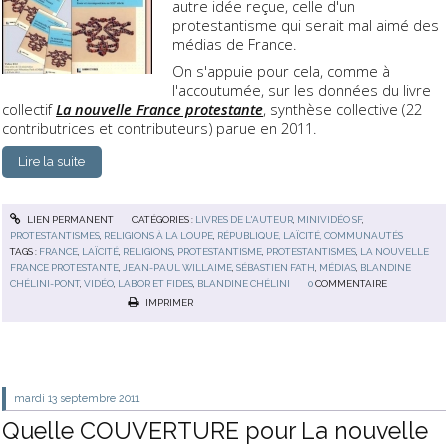
autre idée reçue, celle d'un
protestantisme qui serait mal aimé des
médias de France.
On s'appuie pour cela, comme à
l'accoutumée, sur les données du livre
collectif
La nouvelle France protestante
, synthèse collective (22
contributrices et contributeurs) parue en 2011.
Lire la suite
LIEN PERMANENT
CATÉGORIES :
LIVRES DE L'AUTEUR
,
MINIVIDÉO SF
,
PROTESTANTISMES
,
RELIGIONS À LA LOUPE
,
RÉPUBLIQUE, LAÏCITÉ, COMMUNAUTÉS
TAGS :
FRANCE
,
LAÏCITÉ
,
RELIGIONS
,
PROTESTANTISME
,
PROTESTANTISMES
,
LA NOUVELLE
FRANCE PROTESTANTE
,
JEAN-PAUL WILLAIME
,
SÉBASTIEN FATH
,
MÉDIAS
,
BLANDINE
CHÉLINI-PONT
,
VIDÉO
,
LABOR ET FIDES
,
BLANDINE CHÉLINI
0
COMMENTAIRE
IMPRIMER
mardi 13
septembre 2011
Quelle COUVERTURE pour La nouvelle