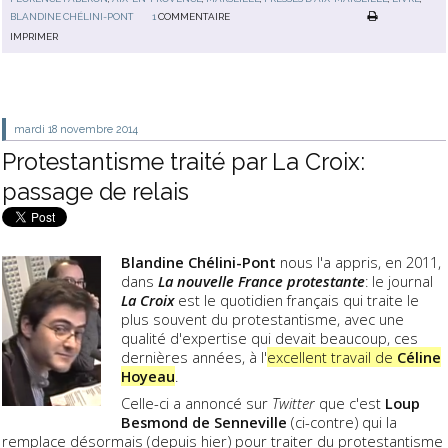
BLANDINE CHÉLINI-PONT
1
COMMENTAIRE
IMPRIMER
mardi 18
novembre 2014
Protestantisme traité par La Croix:
passage de relais
Blandine Chélini-Pont
nous l'a appris, en 2011,
dans
La nouvelle France protestante
: le journal
La Croix
est le quotidien français qui traite le
plus souvent du protestantisme, avec une
qualité d'expertise qui devait beaucoup, ces
dernières années, à l'
excellent travail de
Céline
Hoyeau
.
Celle-ci a annoncé sur
Twitter
que c'est
Loup
Besmond de Senneville
(ci-contre) qui la
remplace désormais (depuis hier) pour traiter du protestantisme