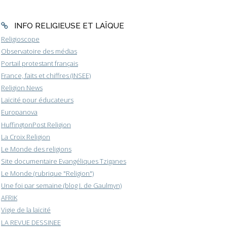
INFO RELIGIEUSE ET LAÏQUE
Religioscope
Observatoire des médias
Portail protestant français
France, faits et chiffres (INSEE)
Religion News
Laïcité pour éducateurs
Europanova
HuffingtonPost Religion
La Croix Religion
Le Monde des religions
Site documentaire Evangéliques Tziganes
Le Monde (rubrique "Religion")
Une foi par semaine (blog I. de Gaulmyn)
AFRIK
Vigie de la laïcité
LA REVUE DESSINEE