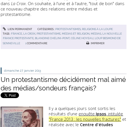
dans
La Croix
. On souhaite, à l'une et à l'autre, "tout de bon" dans
ce nouveau chapitre des relations entre médias et
protestantisme.
LIEN PERMANENT
CATÉGORIES :
PROTESTANTISMES
,
RELIGIONS À LA LOUPE
TAGS :
FRANCE
,
LA CROIX
,
PROTESTANTISME
,
MÉDIAS ET RELIGION
,
MÉDIAS
,
LA NOUVELLE
FRANCE PROTESTANTE
,
BLANDINE CHÉLINI-PONT
,
CÉLINE HOYEAU
,
LOUP BESMOND DE
SENNEVILLE
1
COMMENTAIRE
IMPRIMER
dimanche 27
janvier 2013
Un protestantisme décidément mal aimé
des médias/sondeurs français?
Il y a quelques jours sont sortis les
résultats d'une
enquête
Ipsos
, intitulée
"France 2013 : les nouvelles fractures"
et
réalisée avec le
Centre d'études