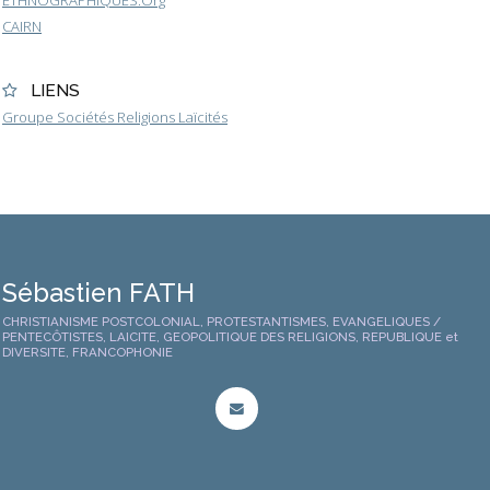
ETHNOGRAPHIQUES.Org
CAIRN
LIENS
Groupe Sociétés Religions Laïcités
Sébastien FATH
CHRISTIANISME POSTCOLONIAL, PROTESTANTISMES, EVANGELIQUES /
PENTECÔTISTES, LAICITE, GEOPOLITIQUE DES RELIGIONS, REPUBLIQUE et
DIVERSITE, FRANCOPHONIE