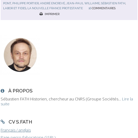
PONT
,
PHILIPPE PORTIER
,
ANDRÉ ENCREVÉ
,
JEAN-PAUL WILLAIME
,
SÉBASTIEN FATH
,
LABOR ET FIDES
,
LA NOUVELLE FRANCE PROTESTANTE
16
COMMENTAIRES
IMPRIMER
À PROPOS
Sébastien FATH Historien, chercheur au CNRS (Groupe Sociétés...
Lire la
suite
CV S.FATH
Français / anglais
Page perso (laboratoire GSRL)