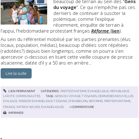
beaucoup de terrain au sein des "
Gens
du voyage
". Ce qui n'empêche pas ces
derniers de continuer à susciter la
polémique, comme l'explique
récemment, enquête de terrain à
l'appui, l'hebdomadaire protestant français
Réforme
(
lien
)
.
Au sein du référentiel mobilisé par les parties prenantes (élus
locaux, population, médias), beaucoup d'idées sont répétées
(radotées?) depuis bien longtemps, comme on pourra s'en
apercevoir ci-dessous en lisant cette vieille coupure de presse
alsacienne, datée d'il y a 50 ans en arrière...
Lire la suite
LIEN PERMANENT
CATÉGORIES :
PROTESTANTISME ÉVANGÉLIQUE
,
RÉPUBLIQUE,
LAÏCITÉ, COMMUNAUTÉS
TAGS :
GENS DU VOYAGE
,
TZIGANES
,
DERNIÈRES NOUVELLES
D'ALSACE
,
MISSION EVANGÉLIQUE TZIGANE
,
STRASBOURG
,
RÉFORME
,
PROTESTANTISME
,
FRANCE
,
PATRICK BAUER
,
ÉVANGÉLIQUES
0
COMMENTAIRE
IMPRIMER