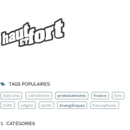
TAGS POPULAIRES
Etats-Unis
catholicisme
protestantisme
France
livre
GSRL
religion
laïcité
évangéliques
francophonie
CATÉGORIES