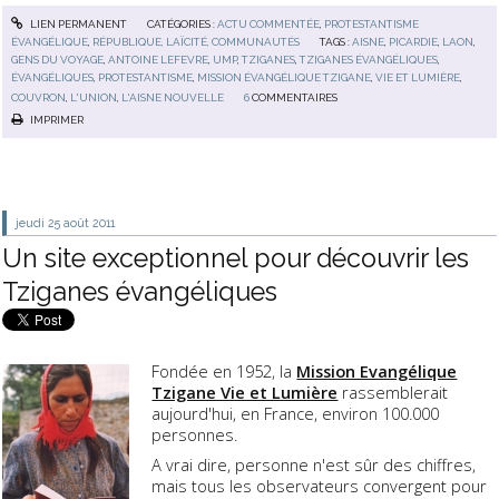
LIEN PERMANENT
CATÉGORIES :
ACTU COMMENTÉE
,
PROTESTANTISME
ÉVANGÉLIQUE
,
RÉPUBLIQUE, LAÏCITÉ, COMMUNAUTÉS
TAGS :
AISNE
,
PICARDIE
,
LAON
,
GENS DU VOYAGE
,
ANTOINE LEFEVRE
,
UMP
,
TZIGANES
,
TZIGANES ÉVANGÉLIQUES
,
ÉVANGÉLIQUES
,
PROTESTANTISME
,
MISSION ÉVANGÉLIQUE TZIGANE
,
VIE ET LUMIÈRE
,
COUVRON
,
L'UNION
,
L'AISNE NOUVELLE
6
COMMENTAIRES
IMPRIMER
jeudi 25
août 2011
Un site exceptionnel pour découvrir les
Tziganes évangéliques
Fondée en 1952, la
Mission Evangélique
Tzigane Vie et Lumière
rassemblerait
aujourd'hui, en France, environ 100.000
personnes.
A vrai dire, personne n'est sûr des chiffres,
mais tous les observateurs convergent pour