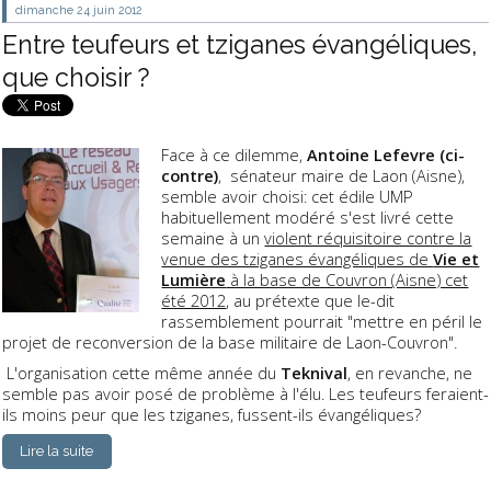
dimanche 24
juin 2012
Entre teufeurs et tziganes évangéliques,
que choisir ?
Face à ce dilemme,
Antoine Lefevre (ci-
contre)
, sénateur maire de Laon (Aisne),
semble avoir choisi: cet édile UMP
habituellement modéré s'est livré cette
semaine à un
violent réquisitoire contre la
venue des tziganes évangéliques de
Vie et
Lumière
à la base de Couvron (Aisne) cet
été 2012
, au prétexte que le-dit
rassemblement pourrait "mettre en péril le
projet de reconversion de la base militaire de Laon-Couvron".
L'organisation cette même année du
Teknival
, en revanche, ne
semble pas avoir posé de problème à l'élu. Les teufeurs feraient-
ils moins peur que les tziganes, fussent-ils évangéliques?
Lire la suite