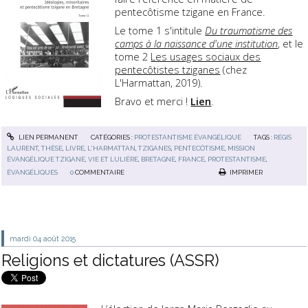
pentecôtisme tzigane en France.
Le tome 1 s'intitule
Du traumatisme des
camps à la naissance d'une institution
, et le
tome 2
Les usages sociaux des
pentecôtistes tziganes
(chez
L'Harmattan, 2019).
Bravo et merci !
Lien
.
LIEN PERMANENT
CATÉGORIES :
PROTESTANTISME ÉVANGÉLIQUE
TAGS :
RÉGIS
LAURENT
,
THÈSE
,
LIVRE
,
L'HARMATTAN
,
TZIGANES
,
PENTECÔTISME
,
MISSION
ÉVANGÉLIQUE TZIGANE
,
VIE ET LULIÈRE
,
BRETAGNE
,
FRANCE
,
PROTESTANTISME
,
ÉVANGÉLIQUES
0
COMMENTAIRE
IMPRIMER
mardi 04
août 2015
Religions et dictatures (ASSR)