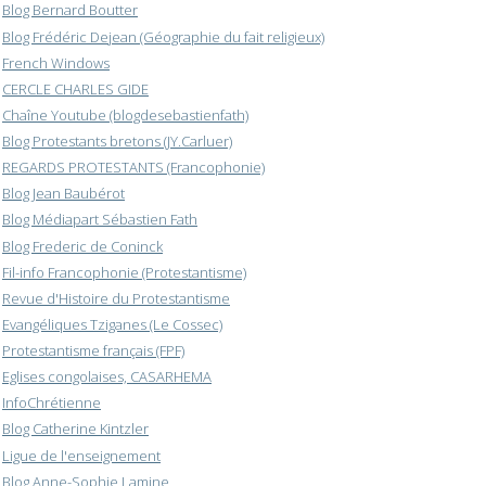
Blog Bernard Boutter
Blog Frédéric Dejean (Géographie du fait religieux)
French Windows
CERCLE CHARLES GIDE
Chaîne Youtube (blogdesebastienfath)
Blog Protestants bretons (JY.Carluer)
REGARDS PROTESTANTS (Francophonie)
Blog Jean Baubérot
Blog Médiapart Sébastien Fath
Blog Frederic de Coninck
Fil-info Francophonie (Protestantisme)
Revue d'Histoire du Protestantisme
Evangéliques Tziganes (Le Cossec)
Protestantisme français (FPF)
Eglises congolaises, CASARHEMA
InfoChrétienne
Blog Catherine Kintzler
Ligue de l'enseignement
Blog Anne-Sophie Lamine