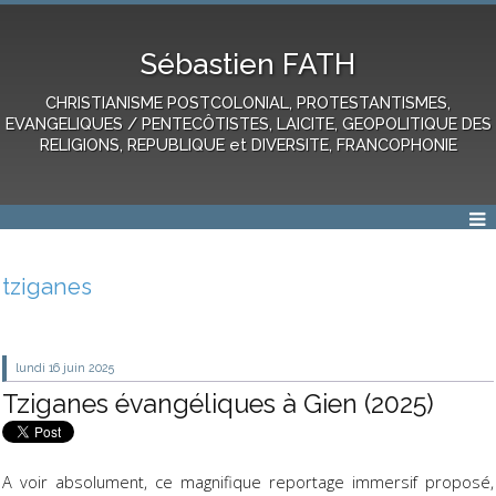
Sébastien FATH
CHRISTIANISME POSTCOLONIAL, PROTESTANTISMES,
EVANGELIQUES / PENTECÔTISTES, LAICITE, GEOPOLITIQUE DES
RELIGIONS, REPUBLIQUE et DIVERSITE, FRANCOPHONIE
tziganes
lundi 16
juin 2025
Tziganes évangéliques à Gien (2025)
A voir absolument, ce magnifique reportage immersif proposé,