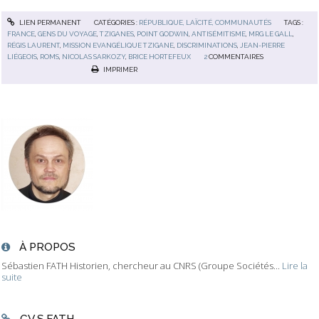
LIEN PERMANENT
CATÉGORIES :
RÉPUBLIQUE, LAÏCITÉ, COMMUNAUTÉS
TAGS :
FRANCE
,
GENS DU VOYAGE
,
TZIGANES
,
POINT GODWIN
,
ANTISÉMITISME
,
MRG LE GALL
,
RÉGIS LAURENT
,
MISSION EVANGÉLIQUE TZIGANE
,
DISCRIMINATIONS
,
JEAN-PIERRE
LIÉGEOIS
,
ROMS
,
NICOLAS SARKOZY
,
BRICE HORTEFEUX
2
COMMENTAIRES
IMPRIMER
À PROPOS
Sébastien FATH Historien, chercheur au CNRS (Groupe Sociétés...
Lire la
suite
CV S.FATH