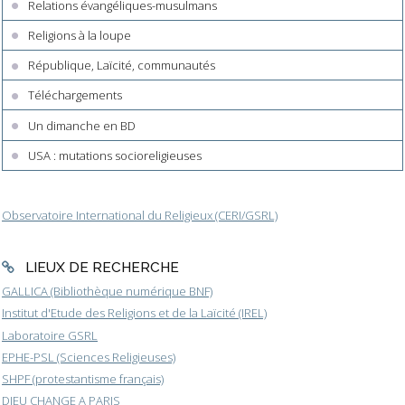
Relations évangéliques-musulmans
Religions à la loupe
République, Laïcité, communautés
Téléchargements
Un dimanche en BD
USA : mutations socioreligieuses
Observatoire International du Religieux (CERI/GSRL)
LIEUX DE RECHERCHE
GALLICA (Bibliothèque numérique BNF)
Institut d'Etude des Religions et de la Laïcité (IREL)
Laboratoire GSRL
EPHE-PSL (Sciences Religieuses)
SHPF (protestantisme français)
DIEU CHANGE A PARIS