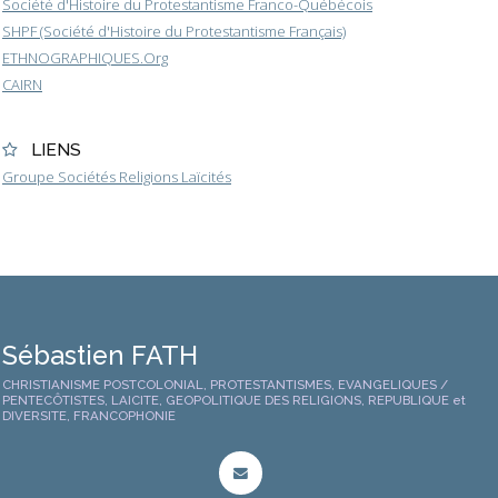
Société d'Histoire du Protestantisme Franco-Québécois
SHPF (Société d'Histoire du Protestantisme Français)
ETHNOGRAPHIQUES.Org
CAIRN
LIENS
Groupe Sociétés Religions Laïcités
Sébastien FATH
CHRISTIANISME POSTCOLONIAL, PROTESTANTISMES, EVANGELIQUES /
PENTECÔTISTES, LAICITE, GEOPOLITIQUE DES RELIGIONS, REPUBLIQUE et
DIVERSITE, FRANCOPHONIE