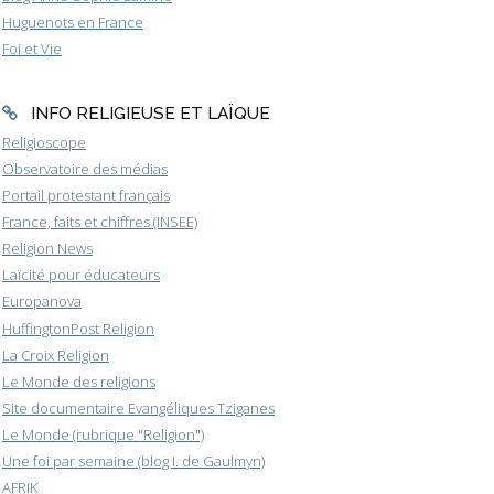
Huguenots en France
Foi et Vie
INFO RELIGIEUSE ET LAÏQUE
Religioscope
Observatoire des médias
Portail protestant français
France, faits et chiffres (INSEE)
Religion News
Laïcité pour éducateurs
Europanova
HuffingtonPost Religion
La Croix Religion
Le Monde des religions
Site documentaire Evangéliques Tziganes
Le Monde (rubrique "Religion")
Une foi par semaine (blog I. de Gaulmyn)
AFRIK