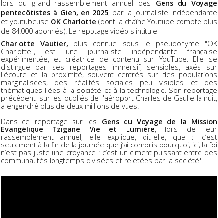
lors du grand rassemblement annuel des
Gens du Voyage
pentecôtistes à Gien, en 2025
, par la journaliste indépendante
et youtubeuse
OK Charlotte
(dont la chaîne Youtube compte plus
de 84.000 abonnés). Le repotage vidéo s'intitule
Charlotte
Vautier,
plus
connue
sous
le
pseudonyme
"OK
Charlotte",
est
une
journaliste
indépendante
française
expérimentée,
et
créatrice
de
contenu
sur
YouTube.
Elle
se
distingue
par
ses
reportages
immersif,
sensibles,
axés sur
l'écoute et la proximité,
souvent
centrés
sur
des
populations
marginalisées,
des
réalités
sociales
peu
visibles
et
des
thématiques
liées
à
la
société
et
à
la
technologie. Son reportage
précédent, sur les oubliés de l'aéroport Charles de Gaulle la nuit,
a engendré plus de deux millions de vues.
Dans ce reportage sur les
Gens du Voyage de la Mission
Evangélique Tzigane Vie et Lumière
, lors de leur
rassemblement annuel, elle explique, dit-elle, que : "c’est
seulement à la fin de la journée que j’ai compris pourquoi, ici, la foi
n’est pas juste une croyance : c’est un ciment puissant entre des
communautés longtemps divisées et rejetées par la société".