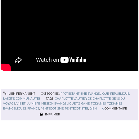
LIEN PERMANENT
CATÉGORIES :
PROTESTANTISME ÉVANGÉLIQUE
,
RÉPUBLIQUE,
LAÏCITÉ, COMMUNAUTÉS
TAGS :
CHARLOTTE VAUTIER
,
OK CHARLOTTE
,
GENS DU
VOYAGE
,
VIE ET LUMIÈRE
,
MISSION ÉVANGÉLIQUE TZIGANE
,
TZIGANES
,
TZIGANES
ÉVANGÉLIQUES
,
FRANCE
,
PENTECÔTISME
,
PENTECÔTISTES
,
GIEN
0
COMMENTAIRE
IMPRIMER