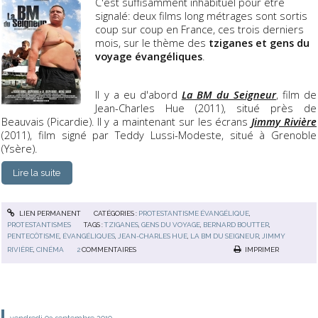
C'est suffisamment inhabituel pour être
signalé: deux films long métrages sont sortis
coup sur coup en France, ces trois derniers
mois, sur le thème des
tziganes et gens du
voyage évangéliques
.
Il y a eu d'abord
La BM du Seigneur
, film de
Jean-Charles Hue (2011), situé près de
Beauvais (Picardie). Il y a maintenant sur les écrans
Jimmy Rivière
(2011), film signé par Teddy Lussi-Modeste, situé à Grenoble
(Ysère).
Lire la suite
LIEN PERMANENT
CATÉGORIES :
PROTESTANTISME ÉVANGÉLIQUE
,
PROTESTANTISMES
TAGS :
TZIGANES
,
GENS DU VOYAGE
,
BERNARD BOUTTER
,
PENTECÔTISME
,
ÉVANGÉLIQUES
,
JEAN-CHARLES HUE
,
LA BM DU SEIGNEUR
,
JIMMY
RIVIÈRE
,
CINÉMA
2
COMMENTAIRES
IMPRIMER
vendredi 03
septembre 2010