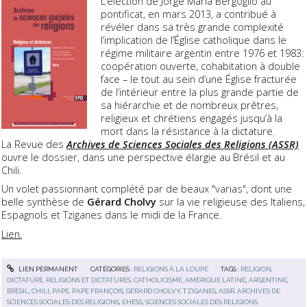
L’élection de Jorge Maria Bergoglio au
pontificat, en mars 2013, a contribué à
révéler dans sa très grande complexité
l’implication de l’Église catholique dans le
régime militaire argentin entre 1976 et 1983:
coopération ouverte, cohabitation à double
face – le tout au sein d’une Église fracturée
de l’intérieur entre la plus grande partie de
sa hiérarchie et de nombreux prêtres,
religieux et chrétiens engagés jusqu’à la
mort dans la résistance à la dictature.
La Revue des
Archives de Sciences Sociales des Religions (ASSR)
ouvre le dossier, dans une perspective élargie au Brésil et au
Chili.
Un volet passionnant complété par de beaux "varias", dont une
belle synthèse de
Gérard Cholvy
sur la vie religieuse des Italiens,
Espagnols et Tziganes dans le midi de la France.
Lien.
LIEN PERMANENT
CATÉGORIES :
RELIGIONS À LA LOUPE
TAGS :
RELIGION
,
DICTATURE
,
RELIGIONS ET DICTATURES
,
CATHOLICISME
,
AMÉRIQUE LATINE
,
ARGENTINE
,
BRÉSIL
,
CHILI
,
PAPE
,
PAPE FRANÇOIS
,
GÉRARD CHOLVY
,
TZIGANES
,
ASSR
,
ARCHIVES DE
SCIENCES SOCIALES DES RELIGIONS
,
EHESS
,
SCIENCES SOCIALES DES RELIGIONS