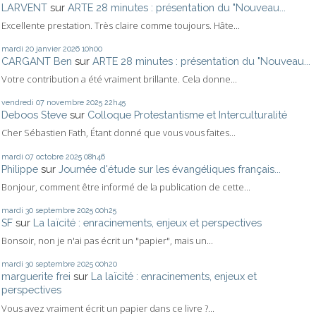
LARVENT
sur
ARTE 28 minutes : présentation du "Nouveau...
Excellente prestation. Très claire comme toujours. Hâte...
mardi 20
janvier 2026
10h00
CARGANT Ben
sur
ARTE 28 minutes : présentation du "Nouveau...
Votre contribution a été vraiment brillante. Cela donne...
vendredi 07
novembre 2025
22h45
Deboos Steve
sur
Colloque Protestantisme et Interculturalité
Cher Sébastien Fath, Étant donné que vous vous faites...
mardi 07
octobre 2025
08h46
Philippe
sur
Journée d'étude sur les évangéliques français...
Bonjour, comment être informé de la publication de cette...
mardi 30
septembre 2025
00h25
SF
sur
La laïcité : enracinements, enjeux et perspectives
Bonsoir, non je n'ai pas écrit un "papier", mais un...
mardi 30
septembre 2025
00h20
marguerite frei
sur
La laïcité : enracinements, enjeux et
perspectives
Vous avez vraiment écrit un papier dans ce livre ?...