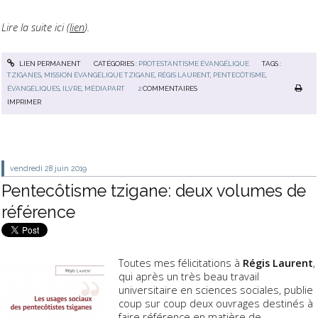
Lire la suite ici (
lien
).
LIEN PERMANENT
CATÉGORIES :
PROTESTANTISME ÉVANGÉLIQUE
TAGS :
TZIGANES
,
MISSION ÉVANGÉLIQUE TZIGANE
,
RÉGIS LAURENT
,
PENTECÔTISME
,
ÉVANGÉLIQUES
,
ILVRE
,
MÉDIAPART
2
COMMENTAIRES
IMPRIMER
vendredi 28
juin 2019
Pentecôtisme tzigane: deux volumes de
référence
Toutes mes félicitations à
Régis Laurent
,
qui après un très beau travail
universitaire en sciences sociales, publie
coup sur coup deux ouvrages destinés à
faire référence en matière de