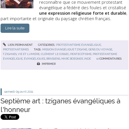
reconnaître que ce mouvement protestant
évangélique a fédéré des foules et cristallisé
une expression religieuse forte et durable
,
part importante et originale du paysage chrétien français.
Lire la suite
LIEN PERMANENT
CATÉGORIES :
PROTESTANTISME ÉVANGÉLIQUE
,
PROTESTANTISMES
TAGS :
MISSION EVANGÉLIQUE TZIGANE
,
GENS DU VOYAGE
,
TZIGANES
,
VIE ET LUMIÈRE
,
CLÉMENT LE COSSEC
,
PENTECÔTISME
,
PROTESTANTISME
ÉVANGÉLIQUE
,
ÉVANGÉLIQUES
,
BRASSENS
,
MARC BOEGNER
,
INDE
10
COMMENTAIRES
IMPRIMER
samedi 09
avril 2011
Septième art : tziganes évangéliques à
l'honneur