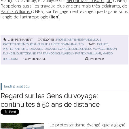
François Clavairoly, et analysé sur
RFI par Marco Bordigoni
(CNRS).
Rappelons aussi les travaux, plus anciens mais très éclairants, de
Patrick Williams
(CNRS) sur l'engagement évangélique tzigane sous
l'angle de l'anthropologie (
lien
).
LIEN PERMANENT
CATÉGORIES :
PROTESTANTISME ÉVANGÉLIQUE
,
PROTESTANTISMES
,
RÉPUBLIQUE, LAÏCITÉ, COMMUNAUTÉS
TAGS :
FRANCE
,
PROTESTANTISME
,
TZIGANES
,
TZIGANES ÉVANGÉLIQUES
,
GENS DU VOYAGE
,
MISSION
EVANGÉLIQUE TZIGANE
,
FPF
,
FRANÇOIS CLAVAIROLY
,
PATRICK WILLIAMS
,
MARCO
BORDIGONI
1
COMMENTAIRE
IMPRIMER
lundi 12
août 2013
Regard sur les Gens du voyage:
continuités à 50 ans de distance
Le protestantisme évangélique a gagné