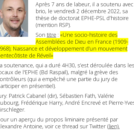
Après 7 ans de labeur, il a soutenu avec
brio, le vendredi 2 décembre 2022,
sa
thèse de doctorat EPHE-PSL d’histoire
(mention RSP).
Son
titre
:
«Une socio-histoire des
Assemblées de Dieu en France (1909-
968); Naissance et développement d’un mouvement
entecôtiste de Réveil»
a soutenance, qui a duré 4H30, s’est déroulée dans le
ocaux de l'EPHE (Bd Raspail), malgré la grève des
ontrôleurs (qui a empêché une partie du jury de
articiper en présentiel).
ury: Patrick Cabanel (dir), Sébastien Fath, Valérie
ubourg, Frédérique Harry, André Encrevé et Pierre-Yve
irschleger.
our un aperçu du propos liminaire présenté par
lexandre Antoine, voir ce thread sur Twitter (
lien).