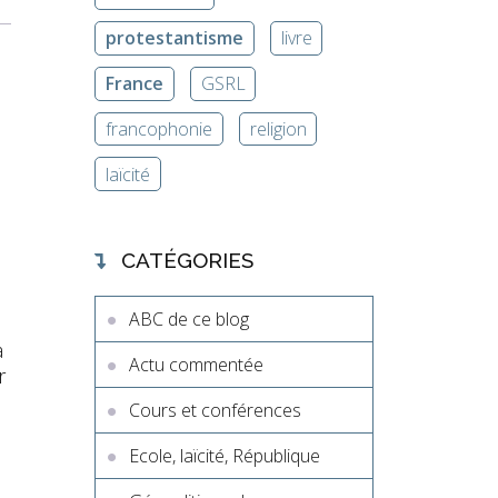
protestantisme
livre
France
GSRL
francophonie
religion
laïcité
CATÉGORIES
ABC de ce blog
a
Actu commentée
r
Cours et conférences
Ecole, laïcité, République