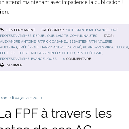
n attend maintenant avec impatience la publication !
ien.
LIEN PERMANENT
CATÉGORIES :
PROTESTANTISME ÉVANGÉLIQUE
,
PROTESTANTISMES
,
RÉPUBLIQUE, LAÏCITÉ, COMMUNAUTÉS
TAGS :
ALEXANDRE ANTOINE
,
PATRICK CABANEL
,
SÉBASTIEN FATH
,
VALÉRIE
AUBOURG
,
FRÉDÉRIQUE HARRY
,
ANDRÉ ENCREVÉ
,
PIERRE-YVES KIRSCHLEGER
,
EPHE
,
PSL
,
THÈSE
,
ADD
,
ASSEMBLÉES DE DIEU
,
PENTECÔTISME
,
PROTESTANTISME
,
ÉVANGÉLIQUES
0
COMMENTAIRE
IMPRIMER
samedi 04
janvier 2020
La FPF à travers les