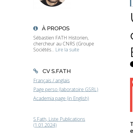
À PROPOS
Sébastien FATH Historien,
chercheur au CNRS (Groupe
Sociétés...
Lire la suite
CV S.FATH
Français / anglais
Page perso (laboratoire GSRL)
Academia page (in English)
S.Fath, Liste Publications
T
(1.01.2024)
e