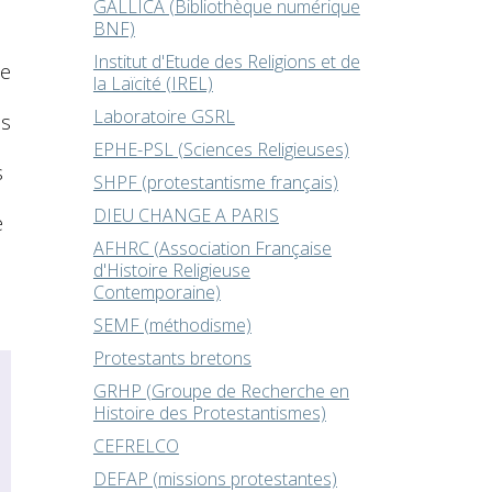
GALLICA (Bibliothèque numérique
BNF)
Institut d'Etude des Religions et de
de
la Laïcité (IREL)
Laboratoire GSRL
is
EPHE-PSL (Sciences Religieuses)
s
SHPF (protestantisme français)
DIEU CHANGE A PARIS
e
AFHRC (Association Française
d'Histoire Religieuse
Contemporaine)
SEMF (méthodisme)
Protestants bretons
GRHP (Groupe de Recherche en
Histoire des Protestantismes)
CEFRELCO
DEFAP (missions protestantes)