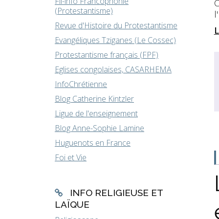
Fil-info Francophonie
C
(Protestantisme)
l
Revue d'Histoire du Protestantisme
L
Evangéliques Tziganes (Le Cossec)
Protestantisme français (FPF)
Eglises congolaises, CASARHEMA
InfoChrétienne
Blog Catherine Kintzler
Ligue de l'enseignement
Blog Anne-Sophie Lamine
Huguenots en France
Foi et Vie
INFO RELIGIEUSE ET
LAÏQUE