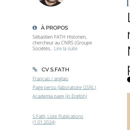
À PROPOS
Sébastien FATH Historien,
chercheur au CNRS (Groupe
Sociétés...
Lire la suite
CV S.FATH
Français / anglais
Page perso (laboratoire GSRL)
Academia page (in English)
S.Fath, Liste Publications
(1.01.2024)