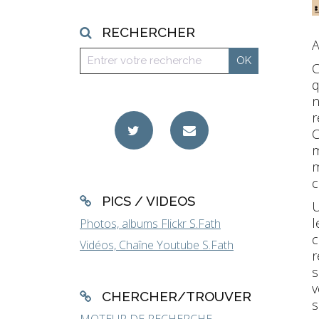
RECHERCHER
A
q
n
r
C
m
m
c
PICS / VIDEOS
U
l
Photos, albums Flickr S.Fath
c
Vidéos, Chaîne Youtube S.Fath
r
s
v
CHERCHER/TROUVER
s