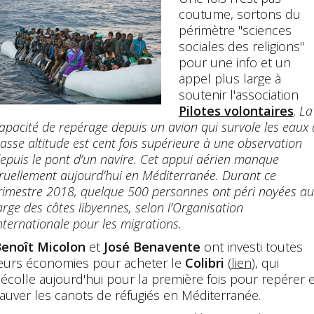
coutume, sortons du
périmètre "sciences
sociales des religions"
pour une info et un
appel plus large à
soutenir l'association
Pilotes volontaires
.
La
apacité de repérage depuis un avion qui survole les eaux 
asse altitude est cent fois supérieure à une observation
epuis le pont d’un navire. Cet appui aérien manque
ruellement aujourd’hui en Méditerranée. Durant ce
rimestre 2018, quelque 500 personnes ont péri noyées au
arge des côtes libyennes, selon l’Organisation
nternationale pour les migrations.
enoît Micolon
et
José Benavente
ont investi toutes
eurs économies pour acheter le
Colibri
(
lien
), qui
écolle aujourd'hui pour la première fois pour repérer e
auver les canots de réfugiés en Méditerranée.