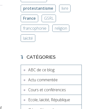
protestantisme
livre
France
GSRL
francophonie
religion
laïcité
CATÉGORIES
ABC de ce blog
,
Actu commentée
Cours et conférences
n
Ecole, laïcité, République
t