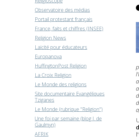
Religioscope
Observatoire des médias
Portail protestant français
France, faits et chiffres (INSEE)
Religion News
Laïcité pour éducateurs
Europanova
HuffingtonPost Religion
p
l
La Croix Religion
a
Le Monde des religions
a
Site documentaire Evangéliques
d
Tziganes
d
Le Monde (rubrique "Religion")
a
Une foi par semaine (blog I. de
U
Gaulmyn)
d
AFRIK
l