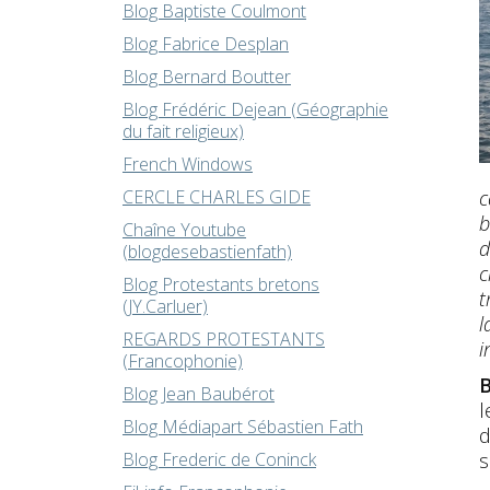
Blog Baptiste Coulmont
Blog Fabrice Desplan
Blog Bernard Boutter
Blog Frédéric Dejean (Géographie
du fait religieux)
French Windows
c
CERCLE CHARLES GIDE
b
Chaîne Youtube
d
(blogdesebastienfath)
c
Blog Protestants bretons
t
(JY.Carluer)
l
REGARDS PROTESTANTS
i
(Francophonie)
B
Blog Jean Baubérot
l
Blog Médiapart Sébastien Fath
d
s
Blog Frederic de Coninck