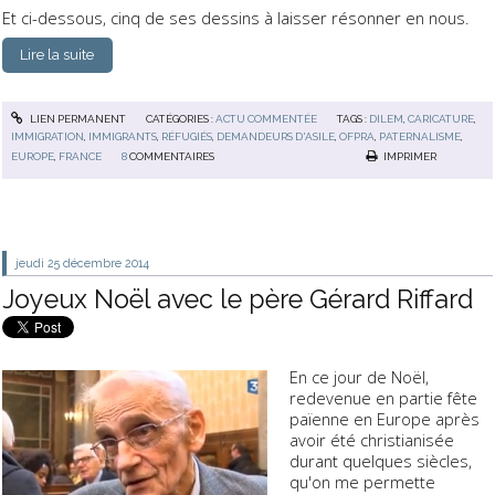
Et ci-dessous, cinq de ses dessins à laisser résonner en nous.
Lire la suite
LIEN PERMANENT
CATÉGORIES :
ACTU COMMENTÉE
TAGS :
DILEM
,
CARICATURE
,
IMMIGRATION
,
IMMIGRANTS
,
RÉFUGIÉS
,
DEMANDEURS D'ASILE
,
OFPRA
,
PATERNALISME
,
EUROPE
,
FRANCE
8
COMMENTAIRES
IMPRIMER
jeudi 25
décembre 2014
Joyeux Noël avec le père Gérard Riffard
En ce jour de Noël,
redevenue en partie fête
païenne en Europe après
avoir été christianisée
durant quelques siècles,
qu'on me permette