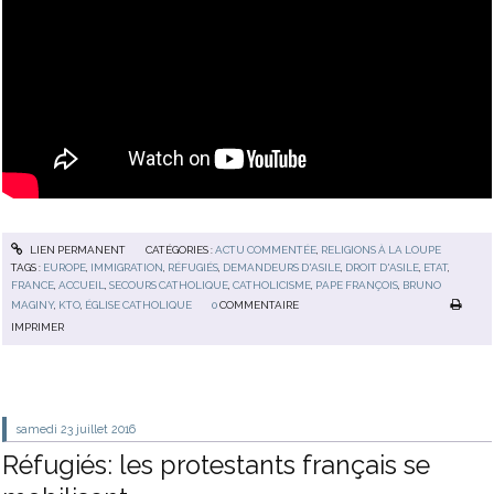
LIEN PERMANENT
CATÉGORIES :
ACTU COMMENTÉE
,
RELIGIONS À LA LOUPE
TAGS :
EUROPE
,
IMMIGRATION
,
RÉFUGIÉS
,
DEMANDEURS D'ASILE
,
DROIT D'ASILE
,
ETAT
,
FRANCE
,
ACCUEIL
,
SECOURS CATHOLIQUE
,
CATHOLICISME
,
PAPE FRANÇOIS
,
BRUNO
MAGINY
,
KTO
,
ÉGLISE CATHOLIQUE
0
COMMENTAIRE
IMPRIMER
samedi 23
juillet 2016
Réfugiés: les protestants français se