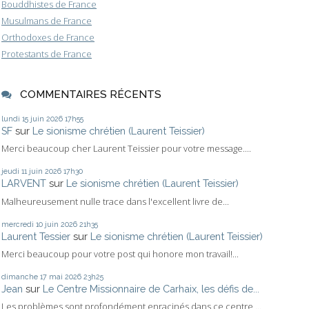
Bouddhistes de France
Musulmans de France
Orthodoxes de France
Protestants de France
COMMENTAIRES RÉCENTS
lundi 15
juin 2026
17h55
SF
sur
Le sionisme chrétien (Laurent Teissier)
Merci beaucoup cher Laurent Teissier pour votre message....
jeudi 11
juin 2026
17h30
LARVENT
sur
Le sionisme chrétien (Laurent Teissier)
Malheureusement nulle trace dans l'excellent livre de...
mercredi 10
juin 2026
21h35
Laurent Tessier
sur
Le sionisme chrétien (Laurent Teissier)
Merci beaucoup pour votre post qui honore mon travail!...
dimanche 17
mai 2026
23h25
Jean
sur
Le Centre Missionnaire de Carhaix, les défis de...
Les problèmes sont profondément enracinés dans ce centre,...