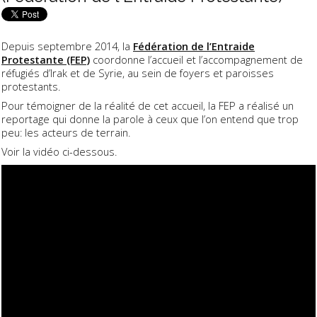
Depuis septembre 2014, la
Fédération de l’Entraide
Protestante (FEP)
coordonne l’accueil et l’accompagnement de
réfugiés d’Irak et de Syrie, au sein de foyers et paroisses
protestants.
Pour témoigner de la réalité de cet accueil, la FEP a réalisé un
reportage qui donne la parole à ceux que l’on entend que trop
peu: les acteurs de terrain.
Voir la vidéo ci-dessous.