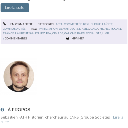
Lire la suite
LIEN PERMANENT
CATÉGORIES :
ACTU COMMENTÉE
,
RÉPUBLIQUE, LAÏCITÉ,
COMMUNAUTÉS
TAGS :
IMMIGRATION
,
DEMANDEURS D'ASILE
,
CADA
,
MICHEL ROCARD
,
FRANCE
,
LAURENT WAUQUIEZ
,
RSA
,
CIMADE
,
GAUCHE
,
PARTI SOCIALISTE
,
UMP
4
COMMENTAIRES
IMPRIMER
À PROPOS
Sébastien FATH Historien, chercheur au CNRS (Groupe Sociétés...
Lire la
suite