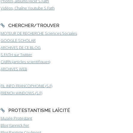
Photos, albums Flickr S.Fath
Vidéos, Chaîne Youtube S.Fath
CHERCHER/TROUVER
MOTEUR DE RECHERCHE Sciences Sociales
GOOGLE SCHOLAR
ARCHIVES DE CE BLOG
S.FATH sur Twitter
CAIRN (articles scientifiques)
ARCHIVES WEB
FIL INFO FRANCOPHONIE (S.F)
FRENCH WINDOWS (S.F)
PROTESTANTISME LAÏCITÉ
Musée Protestant
Blog Yannick Fer
Blog Baptiste Coulmont