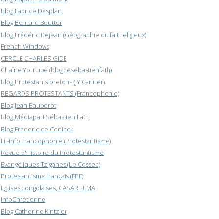
Blog Fabrice Desplan
Blog Bernard Boutter
Blog Frédéric Dejean (Géographie du fait religieux)
French Windows
CERCLE CHARLES GIDE
Chaîne Youtube (blogdesebastienfath)
Blog Protestants bretons (JY.Carluer)
REGARDS PROTESTANTS (Francophonie)
Blog Jean Baubérot
Blog Médiapart Sébastien Fath
Blog Frederic de Coninck
Fil-info Francophonie (Protestantisme)
Revue d'Histoire du Protestantisme
Evangéliques Tziganes (Le Cossec)
Protestantisme français (FPF)
Eglises congolaises, CASARHEMA
InfoChrétienne
Blog Catherine Kintzler