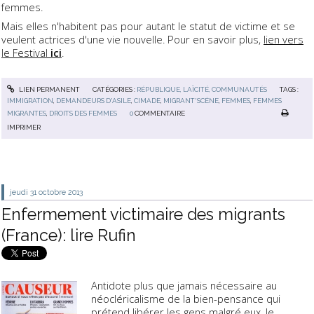
femmes.
Mais elles n'habitent pas pour autant le statut de victime et se
veulent actrices d'une vie nouvelle. Pour en savoir plus,
lien vers
le Festival
ici
.
LIEN PERMANENT
CATÉGORIES :
RÉPUBLIQUE, LAÏCITÉ, COMMUNAUTÉS
TAGS :
IMMIGRATION
,
DEMANDEURS D'ASILE
,
CIMADE
,
MIGRANT'SCÈNE
,
FEMMES
,
FEMMES
MIGRANTES
,
DROITS DES FEMMES
0
COMMENTAIRE
IMPRIMER
jeudi 31
octobre 2013
Enfermement victimaire des migrants
(France): lire Rufin
Antidote plus que jamais nécessaire au
néocléricalisme de la bien-pensance qui
prétend libérer les gens malgré eux,
le