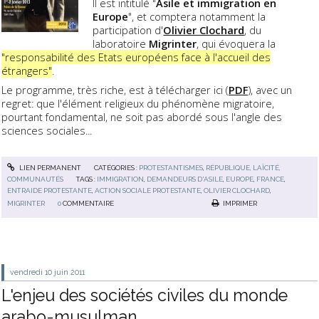
Il est intitulé "
Asile et immigration en
Europe
", et comptera notamment la
participation d'
Olivier Clochard
, du
laboratoire
Migrinter
, qui évoquera la
"responsabilité des Etats européens face à l'accueil des
étrangers"
.
Le programme, très riche, est à télécharger ici (
PDF
), avec un
regret: que l'élément religieux du phénomène migratoire,
pourtant fondamental, ne soit pas abordé sous l'angle des
sciences sociales...
LIEN PERMANENT
CATÉGORIES :
PROTESTANTISMES
,
RÉPUBLIQUE, LAÏCITÉ,
COMMUNAUTÉS
TAGS :
IMMIGRATION
,
DEMANDEURS D'ASILE
,
EUROPE
,
FRANCE
,
ENTRAIDE PROTESTANTE
,
ACTION SOCIALE PROTESTANTE
,
OLIVIER CLOCHARD
,
MIGRINTER
0
COMMENTAIRE
IMPRIMER
vendredi 10
juin 2011
L'enjeu des sociétés civiles du monde
arabo-musulman