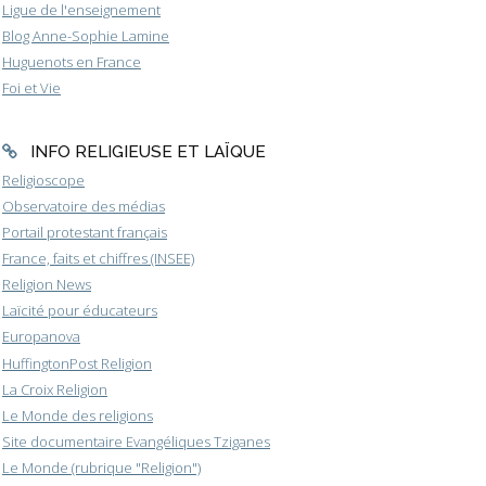
Ligue de l'enseignement
Blog Anne-Sophie Lamine
Huguenots en France
Foi et Vie
INFO RELIGIEUSE ET LAÏQUE
Religioscope
Observatoire des médias
Portail protestant français
France, faits et chiffres (INSEE)
Religion News
Laïcité pour éducateurs
Europanova
HuffingtonPost Religion
La Croix Religion
Le Monde des religions
Site documentaire Evangéliques Tziganes
Le Monde (rubrique "Religion")