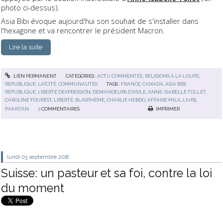
photo ci-dessus).
Asia Bibi évoque aujourd'hui son souhait de s'installer dans
l'hexagone et va rencontrer le président Macron.
Lire la suite
LIEN PERMANENT
CATÉGORIES :
ACTU COMMENTÉE
,
RELIGIONS À LA LOUPE
,
RÉPUBLIQUE, LAÏCITÉ, COMMUNAUTÉS
TAGS :
FRANCE
,
CANADA
,
ASIA BIBI
,
RÉPUBLIQUE
,
LIBERTÉ DEXPRESSION
,
DEMANDEURS D'ASILE
,
ANNE-ISABELLE TOLLET
,
CAROLINE FOUREST
,
LIBERTÉ
,
BLASPHÈME
,
CHARLIE HEBDO
,
AFFAIRE MILA
,
LIVRE
,
PAKISTAN
2
COMMENTAIRES
IMPRIMER
lundi 03
septembre 2018
Suisse: un pasteur et sa foi, contre la loi
du moment