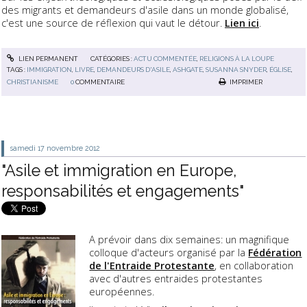
des migrants et demandeurs d'asile dans un monde globalisé,
c'est une source de réflexion qui vaut le détour.
Lien ici
.
LIEN PERMANENT
CATÉGORIES :
ACTU COMMENTÉE
,
RELIGIONS À LA LOUPE
TAGS :
IMMIGRATION
,
LIVRE
,
DEMANDEURS D'ASILE
,
ASHGATE
,
SUSANNA SNYDER
,
ÉGLISE
,
CHRISTIANISME
0
COMMENTAIRE
IMPRIMER
samedi 17
novembre 2012
"Asile et immigration en Europe,
responsabilités et engagements"
A prévoir dans dix semaines: un magnifique
colloque d'acteurs organisé par la
Fédération
de l'Entraide Protestante
, en collaboration
avec d'autres entraides protestantes
européennes.