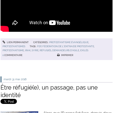
LIEN PERMANENT
CATÉGORIES :
PROTESTANTISME ÉVANGÉLIQUE
,
PROTESTANTISMES
TAGS :
FEP
,
FÉDÉRATION DE L'ENTRAIDE PROTESTANTE
,
PROTESTANTISME
,
IRAK
,
SYRIE
,
RÉFUGIÉS
,
DEMANDEURS D'ASILE
,
EXILÉS
0
COMMENTAIRE
IMPRIMER
mardi 31
mai 2016
Être réfugié(e), un passage, pas une
identité
Alors que l'Europe fait face, depuis deux