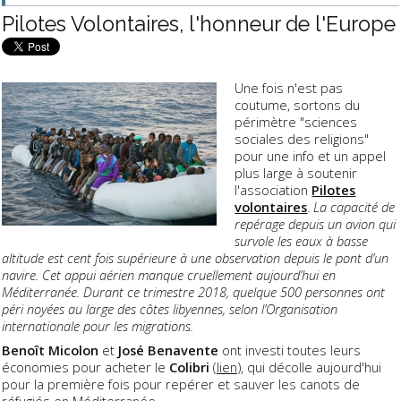
Pilotes Volontaires, l'honneur de l'Europe
Une fois n'est pas
coutume, sortons du
périmètre "sciences
sociales des religions"
pour une info et un appel
plus large à soutenir
l'association
Pilotes
volontaires
.
La capacité de
repérage depuis un avion qui
survole les eaux à basse
altitude est cent fois supérieure à une observation depuis le pont d’un
navire. Cet appui aérien manque cruellement aujourd’hui en
Méditerranée. Durant ce trimestre 2018, quelque 500 personnes ont
péri noyées au large des côtes libyennes, selon l’Organisation
internationale pour les migrations.
Benoît Micolon
et
José Benavente
ont investi toutes leurs
économies pour acheter le
Colibri
(
lien
), qui décolle aujourd'hui
pour la première fois pour repérer et sauver les canots de
réfugiés en Méditerranée.