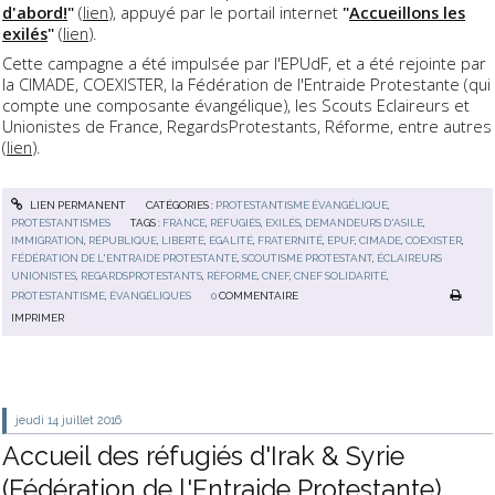
d'abord!
"
(
lien
), appuyé par le portail internet
"
Accueillons les
exilés
"
(
lien
).
Cette campagne a été impulsée par l'EPUdF, et a été rejointe par
la CIMADE, COEXISTER, la Fédération de l'Entraide Protestante (qui
compte une composante évangélique), les Scouts Eclaireurs et
Unionistes de France, RegardsProtestants, Réforme, entre autres
(
lien
).
LIEN PERMANENT
CATÉGORIES :
PROTESTANTISME ÉVANGÉLIQUE
,
PROTESTANTISMES
TAGS :
FRANCE
,
RÉFUGIÉS
,
EXILÉS
,
DEMANDEURS D'ASILE
,
IMMIGRATION
,
RÉPUBLIQUE
,
LIBERTÉ
,
ÉGALITÉ
,
FRATERNITÉ
,
EPUF
,
CIMADE
,
COEXISTER
,
FÉDÉRATION DE L'ENTRAIDE PROTESTANTE
,
SCOUTISME PROTESTANT
,
ÉCLAIREURS
UNIONISTES
,
REGARDSPROTESTANTS
,
RÉFORME
,
CNEF
,
CNEF SOLIDARITÉ
,
PROTESTANTISME
,
ÉVANGÉLIQUES
0
COMMENTAIRE
IMPRIMER
jeudi 14
juillet 2016
Accueil des réfugiés d'Irak & Syrie
(Fédération de l'Entraide Protestante)