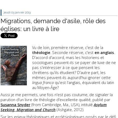
jeudi 03
janvier 2013
Migrations, demande d'asile, rôle des
églises: un livre à lire
Vu de loin, première réserve, c'est de la
théologie
. Seconde réserve, c'est
en anglais
.
D'accord d'accord, mais les historiens et
sociologues peuvent-ils se payer de luxe de ne
pas s'intéresser à ce que pensent les
chrétiens qu'ils étudient? D'autre part, les
mêmes peuvent-ils aujourd'hui ignorer cette
lingua franca
qu'est l'anglais, équivalent du latin
au Moyen-Âge?
Aussi je me permets, une fois n'est pas coutume, de signaler la
parution d'un livre de théologie d'excellente qualité, publié par
Susanna Snyder
(from Cambridge, Ma., USA), intitulé
Asylum
Seeking, Migration and Church
(Ashgate, 2012).
Sur les enjeux théologiques et ecclésiologiques posés par le défi