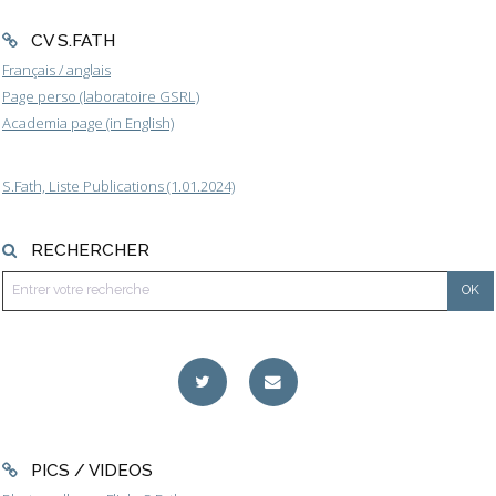
CV S.FATH
Français / anglais
Page perso (laboratoire GSRL)
Academia page (in English)
S.Fath, Liste Publications (1.01.2024)
RECHERCHER
PICS / VIDEOS