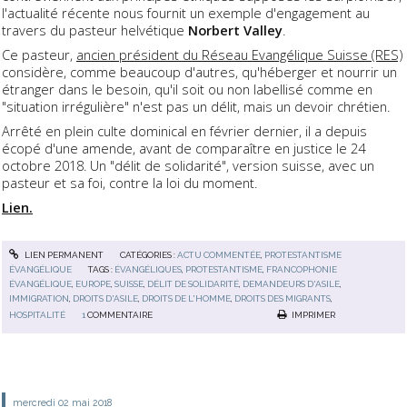
l'actualité récente nous fournit un exemple d'engagement au
travers du pasteur helvétique
Norbert Valley
.
Ce pasteur,
ancien président du Réseau Evangélique Suisse (RES)
considère, comme beaucoup d'autres, qu'héberger et nourrir un
étranger dans le besoin, qu'il soit ou non labellisé comme en
"situation irrégulière" n'est pas un délit, mais un devoir chrétien.
Arrêté en plein culte dominical en février dernier, il a depuis
écopé d'une amende, avant de comparaître en justice le 24
octobre 2018. Un "délit de solidarité", version suisse, avec un
pasteur et sa foi, contre la loi du moment.
Lien.
LIEN PERMANENT
CATÉGORIES :
ACTU COMMENTÉE
,
PROTESTANTISME
ÉVANGÉLIQUE
TAGS :
ÉVANGÉLIQUES
,
PROTESTANTISME
,
FRANCOPHONIE
ÉVANGÉLIQUE
,
EUROPE
,
SUISSE
,
DÉLIT DE SOLIDARITÉ
,
DEMANDEURS D'ASILE
,
IMMIGRATION
,
DROITS D'ASILE
,
DROITS DE L'HOMME
,
DROITS DES MIGRANTS
,
HOSPITALITÉ
1
COMMENTAIRE
IMPRIMER
mercredi 02
mai 2018