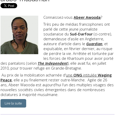
Connaissez-vous
Abeer Awooda
?
Très peu de médias francophones ont
parlé de cette jeune journaliste
soudanaise du
Sud-Darfour
(ci-contre),
demandeuse d'asile en Angleterre,
auteure d'article dans le
Guardian
, et
expulsable, en février dernier, au risque
de perdre la vie. Arrêtée et torturée par
les forces de Khartoum pour avoir porté
des pantalons (selon
The Independen
t
), elle avait fui, en juillet
2010, pour trouver refuge en Grande-Bretagne.
Au prix de la mobilisation acharnée d'
une
ONG
intitulée
Waging
Peace
, elle a pu finalement rester outre-Manche. Agée de 26
ans, Abeer Waooda est aujourd'hui l'un des multiples visages des
nouvelles sociétés civiles émergentes dans de nombreuses
dictatures à majorité musulmane.
Lire la suite