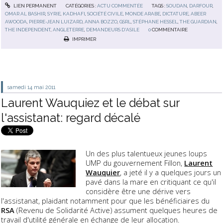
LIEN PERMANENT
CATÉGORIES :
ACTU COMMENTÉE
TAGS :
SOUDAN
,
DARFOUR
,
OMAR AL BASHIR
,
SYRIE
,
KADHAFI
,
SOCIÉTÉ CIVILE
,
MONDE ARABE
,
DICTATURE
,
ABEER
AWOODA
,
PIERRE-JEAN LUIZARD
,
ANNA BOZZO
,
GSRL
,
STÉPHANE HESSEL
,
THE GUARDIAN
,
THE INDEPENDENT
,
ANGLETERRE
,
DEMANDEURS D'ASILE
0
COMMENTAIRE
IMPRIMER
samedi 14
mai 2011
Laurent Wauquiez et le débat sur
l'assistanat: regard décalé
Un des plus talentueux jeunes loups
UMP du gouvernement Fillon,
Laurent
Wauquier
, a jeté il y a quelques jours un
pavé dans la mare en critiquant ce qu'il
considère être une dérive vers
l'assistanat, plaidant notamment pour que les bénéficiaires du
RSA
(Revenu de Solidarité Active) assument quelques heures de
travail d'utilité générale en échange de leur allocation.