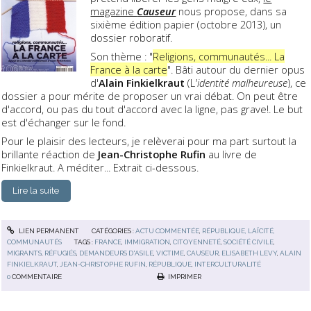
magazine
Causeur
nous propose, dans sa
sixième édition papier (octobre 2013), un
dossier roboratif.
Son thème : "
Religions, communautés... La
France à la carte
". Bâti autour du dernier opus
d'
Alain Finkielkraut
(L
'identité malheureuse
), ce
dossier a pour mérite de proposer un vrai débat. On peut être
d'accord, ou pas du tout d'accord avec la ligne, pas grave!. Le but
est d'échanger sur le fond.
Pour le plaisir des lecteurs, je relèverai pour ma part surtout la
brillante réaction de
Jean-Christophe Rufin
au livre de
Finkielkraut. A méditer... Extrait ci-dessous.
Lire la suite
LIEN PERMANENT
CATÉGORIES :
ACTU COMMENTÉE
,
RÉPUBLIQUE, LAÏCITÉ,
COMMUNAUTÉS
TAGS :
FRANCE
,
IMMIGRATION
,
CITOYENNETÉ
,
SOCIÉTÉ CIVILE
,
MIGRANTS
,
RÉFUGIÉS
,
DEMANDEURS D'ASILE
,
VICTIME
,
CAUSEUR
,
ELISABETH LEVY
,
ALAIN
FINKIELKRAUT
,
JEAN-CHRISTOPHE RUFIN
,
RÉPUBLIQUE
,
INTERCULTURALITÉ
0
COMMENTAIRE
IMPRIMER