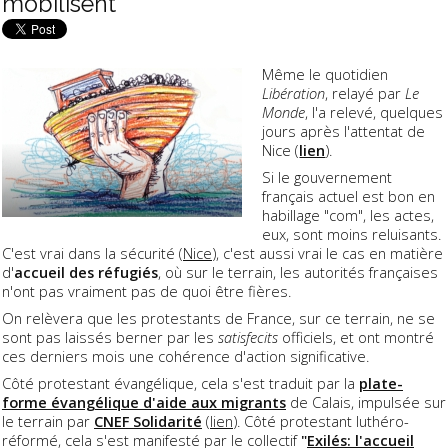
mobilisent
Même le quotidien
Libération
, relayé par
Le
Monde
, l'a relevé, quelques
jours après l'attentat de
Nice (
lien
).
Si le gouvernement
français actuel est bon en
habillage "com", les actes,
eux, sont moins reluisants.
C'est vrai dans la sécurité (
Nice
), c'est aussi vrai le cas en matière
d'
accueil des réfugiés
, où sur le terrain, les autorités françaises
n'ont pas vraiment pas de quoi être fières.
On relèvera que les protestants de France, sur ce terrain, ne se
sont pas laissés berner par les
satisfecits
officiels, et ont montré
ces derniers mois une cohérence d'action significative.
Côté protestant évangélique, cela s'est traduit par la
plate-
forme évangélique d'aide aux migrants
de Calais, impulsée sur
le terrain par
CNEF Solidarité
(
lien
). Côté protestant luthéro-
réformé, cela s'est manifesté par le collectif
"
Exilés: l'accueil