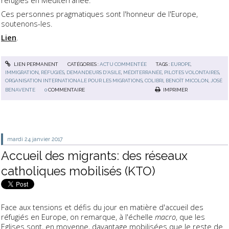
Ces personnes pragmatiques sont l'honneur de l'Europe,
soutenons-les.
Lien
.
LIEN PERMANENT
CATÉGORIES :
ACTU COMMENTÉE
TAGS :
EUROPE
,
IMMIGRATION
,
RÉFUGIÉS
,
DEMANDEURS D'ASILE
,
MÉDITERRANÉE
,
PILOTES VOLONTAIRES
,
ORGANISATION INTERNATIONALE POUR LES MIGRATIONS
,
COLIBRI
,
BENOÎT MICOLON
,
JOSÉ
BENAVENTE
0
COMMENTAIRE
IMPRIMER
mardi 24
janvier 2017
Accueil des migrants: des réseaux
catholiques mobilisés (KTO)
Face aux tensions et défis du jour en matière d'accueil des
réfugiés en Europe, on remarque, à l'échelle
macro
, que les
Eglises sont, en moyenne, davantage mobilisées que le reste de