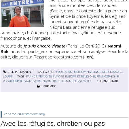
ans, à une montée des demandes
d'asile, dans le contexte de la guerre en
Syrie et de la crise libyenne, les églises
jouent souvent un rôle de passerelle.
Naomi Baki, ancienne réfugiée sud-
soudanaise, chrétienne protestante évangélique, est devenue
francophone, et Française.
Auteure de
Je suis encore vivante
(Paris, Le Cerf, 2013)
,
Naomi
Baki
nous fait partager son expérience et son analyse. Pour lire la
suite, cliquer sur Regardsprotestants.com (
lien
).
LIEN PERMANENT
CATÉGORIES :
PROTESTANTISME ÉVANGÉLIQUE
,
RELIGIONS À LA
LOUPE
TAGS :
FRANCE
,
RÉFUGIÉS
,
EUROPE
,
EUROPE ET RELIGIONS
,
FRANCOPHONIE
,
REGARDSPROTESTANTS.COM
,
NAOMI BAKI
,
DEMANDEURS D'ASILE
0
COMMENTAIRE
IMPRIMER
vendredi 18
septembre 2015
Avec les réfugiés, chrétien ou pas