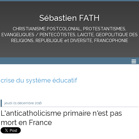
Sébastien FATH
CHRISTIANISME POSTCOLONIAL, PROTESTANTISMES,
EVANGELIQUES / PENTECÔTISTES, LAICITE, GEOPOLITIQUE DES
RELIGIONS, REPUBLIQUE et DIVERSITE, FRANCOPHONIE
crise du système éducatif
jeudi 01
décembre 2016
L'anticatholicisme primaire n'est pas
mort en France