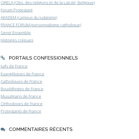
ORELA (Obs. des religions et de la Laïcité, Belgique)
Forum Protestant
AKADEM (campus du judaïsme)
FRANCE FORUM (personnalisme catholique)
Servir Ensemble
Histoires crépues
PORTAILS CONFESSIONNELS
Juifs de France
Evangéliques de France
Catholiques de France
Bouddhistes de France
Musulmans de France
Orthodoxes de France
Protestants de France
COMMENTAIRES RÉCENTS