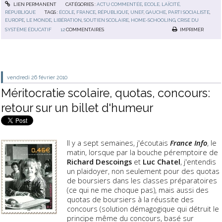
LIEN PERMANENT
CATÉGORIES :
ACTU COMMENTÉE
,
ECOLE, LAÏCITÉ,
RÉPUBLIQUE
TAGS :
ÉCOLE
,
FRANCE
,
RÉPUBLIQUE
,
UNEF
,
GAUCHE
,
PARTI SOCIALISTE
,
EUROPE
,
LE MONDE
,
LIBÉRATION
,
SOUTIEN SCOLAIRE
,
HOME-SCHOOLING
,
CRISE DU
SYSTÈME ÉDUCATIF
12
COMMENTAIRES
IMPRIMER
vendredi 26
février 2010
Méritocratie scolaire, quotas, concours:
retour sur un billet d'humeur
Il y a sept semaines, j'écoutais
France Info
, le
matin, lorsque par la bouche péremptoire de
Richard Descoings
et
Luc Chatel
, j'entendis
un plaidoyer, non seulement pour des quotas
de boursiers dans les classes préparatoires
(ce qui ne me choque pas), mais aussi des
quotas de boursiers à la réussite des
concours (solution démagogique qui détruit le
principe même du concours, basé sur