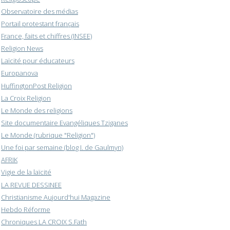
Observatoire des médias
Portail protestant français
France, faits et chiffres (INSEE)
Religion News
Laïcité pour éducateurs
Europanova
HuffingtonPost Religion
La Croix Religion
Le Monde des religions
Site documentaire Evangéliques Tziganes
Le Monde (rubrique "Religion")
Une foi par semaine (blog I. de Gaulmyn)
AFRIK
Vigie de la laïcité
LA REVUE DESSINEE
Christianisme Aujourd'hui Magazine
Hebdo Réforme
Chroniques LA CROIX S.Fath