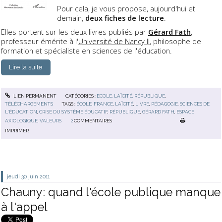
Pour cela, je vous propose, aujourd'hui et
demain,
deux fiches de lecture
.
Elles portent sur les deux livres publiés par
Gérard Fath
,
professeur émérite à l'
Université de Nancy II
, philosophe de
formation et spécialiste en sciences de l'éducation.
Lire la suite
LIEN PERMANENT
CATÉGORIES :
ECOLE, LAÏCITÉ, RÉPUBLIQUE
,
TÉLÉCHARGEMENTS
TAGS :
ÉCOLE
,
FRANCE
,
LAÏCITÉ
,
LIVRE
,
PÉDAGOGIE
,
SCIENCES DE
L'ÉDUCATION
,
CRISE DU SYSTÈME ÉDUCATIF
,
RÉPUBLIQUE
,
GÉRARD FATH
,
ESPACE
AXIOLOGIQUE
,
VALEURS
2
COMMENTAIRES
IMPRIMER
jeudi 30
juin 2011
Chauny: quand l'école publique manque
à l'appel