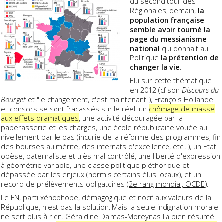
du second tour des
Régionales, demain,
la
population française
semble avoir tourné la
page du messianisme
national
qui donnait au
Politique
la prétention de
changer la vie
.
Elu sur cette thématique
en 2012 (cf son
Discours du
Bourget
et "le changement, c'est maintenant"), François Hollande
et consors se sont fracassés sur le réel: un
chômage de masse
aux effets dramatiques
, une activité découragée par la
paperasserie et les charges, une école républicaine vouée au
nivellement par le bas (incurie de la réforme des programmes, fin
des bourses au mérite, des internats d'excellence, etc...), un Etat
obèse, paternaliste et très mal contrôlé, une liberté d'expression
à géométrie variable, une classe politique pléthorique et
dépassée par les enjeux (hormis certains élus locaux), et un
record de prélèvements obligatoires (
2e rang mondial, OCDE
).
Le FN, parti xénophobe, démagogique et nocif aux valeurs de la
République, n'est pas la solution. Mais la seule indignation morale
ne sert plus à rien. Géraldine Dalmas-Moreynas l'a bien résumé