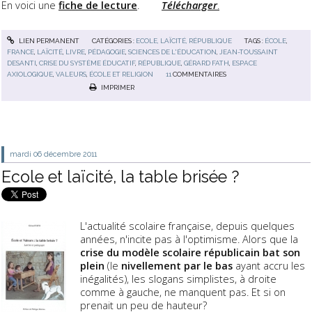
En voici une
fiche de lecture
.
Télécharger
.
LIEN PERMANENT
CATÉGORIES :
ECOLE, LAÏCITÉ, RÉPUBLIQUE
TAGS :
ÉCOLE
,
FRANCE
,
LAÏCITÉ
,
LIVRE
,
PÉDAGOGIE
,
SCIENCES DE L'ÉDUCATION
,
JEAN-TOUSSAINT
DESANTI
,
CRISE DU SYSTÈME ÉDUCATIF
,
RÉPUBLIQUE
,
GÉRARD FATH
,
ESPACE
AXIOLOGIQUE
,
VALEURS
,
ÉCOLE ET RELIGION
11
COMMENTAIRES
IMPRIMER
mardi 06
décembre 2011
Ecole et laïcité, la table brisée ?
L'actualité scolaire française, depuis quelques
années, n'incite pas à l'optimisme. Alors que la
crise du modèle scolaire républicain bat son
plein
(le
nivellement par le bas
ayant accru les
inégalités), les slogans simplistes, à droite
comme à gauche, ne manquent pas. Et si on
prenait un peu de hauteur?