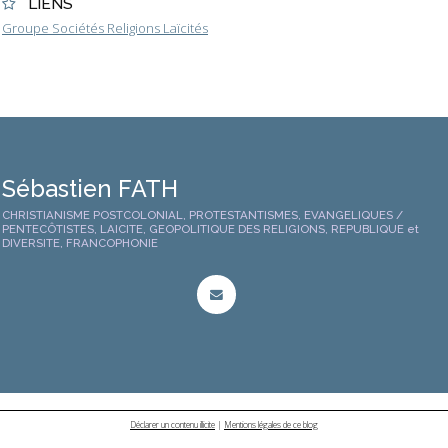
LIENS
Groupe Sociétés Religions Laïcités
Sébastien FATH
CHRISTIANISME POSTCOLONIAL, PROTESTANTISMES, EVANGELIQUES /
PENTECÔTISTES, LAICITE, GEOPOLITIQUE DES RELIGIONS, REPUBLIQUE et
DIVERSITE, FRANCOPHONIE
Déclarer un contenu illicite
|
Mentions légales de ce blog