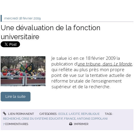
mercredi 18
février 2009
Une dévaluation de la fonction
universitaire
Je salue ici en ce 18 février 2009 la
publication d’
une tribune, dans
Le Monde
,
qui reflète au plus près mon propre
point de vue sur la tentative actuelle de
réforme brutale de l’enseignement
supérieur et de la recherche.
Lire la suite
LIEN PERMANENT
CATÉGORIES :
ECOLE, LAÏCITÉ, RÉPUBLIQUE
TAGS :
RECHERCHE
,
CRISE DU SYSTÈME ÉDUCATIF
,
FRANCE
,
ANTOINE COPPOLANI
7
COMMENTAIRES
IMPRIMER