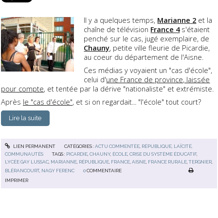
Il y a quelques temps,
Maria
nne
2
et la
chaîne de télévision
France 4
s'étaient
penché sur le cas, jugé exemplaire, de
Chauny
, petite ville fleurie de Picardie,
au coeur du département de l'Aisne.
Ces médias y voyaient un "cas d'école",
celui d'
une France de province, laissée
pour compte
, et tentée par la dérive "nationaliste" et extrémiste.
Après
le "cas d'école"
, et si on regardait... "l'école" tout court?
Lire la suite
LIEN PERMANENT
CATÉGORIES :
ACTU COMMENTÉE
,
RÉPUBLIQUE, LAÏCITÉ,
COMMUNAUTÉS
TAGS :
PICARDIE
,
CHAUNY
,
ÉCOLE
,
CRISE DU SYSTÈME ÉDUCATIF
,
LYCÉE GAY LUSSAC
,
MARIANNE
,
RÉPUBLIQUE
,
FRANCE
,
AISNE
,
FRANCE RURALE
,
TERGNIER
,
BLÉRANCOURT
,
NAGY FERENC
0
COMMENTAIRE
IMPRIMER