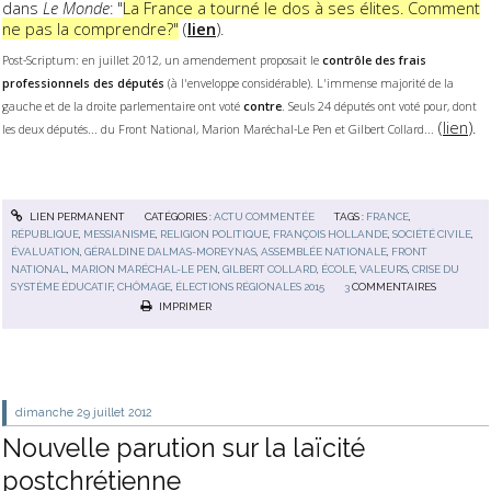
dans
Le Monde
: "
La France a tourné le dos à ses élites. Comment
ne pas la comprendre?"
(
lien
).
Post-Scriptum: en juillet 2012, un amendement proposait le
contrôle des frais
professionnels des députés
(à l'enveloppe considérable). L'immense majorité de la
gauche et de la droite parlementaire ont voté
contre
. Seuls 24 députés ont voté pour, dont
(
lien
).
les deux députés... du Front National, Marion Maréchal-Le Pen et Gilbert Collard...
LIEN PERMANENT
CATÉGORIES :
ACTU COMMENTÉE
TAGS :
FRANCE
,
RÉPUBLIQUE
,
MESSIANISME
,
RELIGION POLITIQUE
,
FRANÇOIS HOLLANDE
,
SOCIÉTÉ CIVILE
,
ÉVALUATION
,
GÉRALDINE DALMAS-MOREYNAS
,
ASSEMBLÉE NATIONALE
,
FRONT
NATIONAL
,
MARION MARÉCHAL-LE PEN
,
GILBERT COLLARD
,
ÉCOLE
,
VALEURS
,
CRISE DU
SYSTÈME ÉDUCATIF
,
CHÔMAGE
,
ÉLECTIONS RÉGIONALES 2015
3
COMMENTAIRES
IMPRIMER
dimanche 29
juillet 2012
Nouvelle parution sur la laïcité
postchrétienne