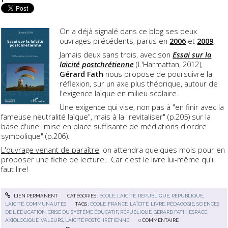
On a déjà signalé dans ce blog ses deux
ouvrages précédents, parus en
2006
et
2009
.
Jamais deux sans trois, avec son
Essai sur la
laïcité postchrétienne
(L'Harmattan, 2012),
Gérard Fath
nous propose de poursuivre la
réflexion, sur un axe plus théorique, autour de
l'exigence laïque en milieu scolaire.
Une exigence qui vise, non pas à "en finir avec la
fameuse neutralité laïque", mais à la "revitaliser" (p.205) sur la
base d'une "mise en place suffisante de médiations d'ordre
symbolique" (p.206).
L'ouvrage venant de paraître
, on attendra quelques mois pour en
proposer une fiche de lecture... Car c'est le livre lui-même qu'il
faut lire!
LIEN PERMANENT
CATÉGORIES :
ECOLE, LAÏCITÉ, RÉPUBLIQUE
,
RÉPUBLIQUE,
LAÏCITÉ, COMMUNAUTÉS
TAGS :
ÉCOLE
,
FRANCE
,
LAÏCITÉ
,
LIVRE
,
PÉDAGOGIE
,
SCIENCES
DE L'ÉDUCATION
,
CRISE DU SYSTÈME ÉDUCATIF
,
RÉPUBLIQUE
,
GÉRARD FATH
,
ESPACE
AXIOLOGIQUE
,
VALEURS
,
LAÏCITÉ POSTCHRÉTIENNE
0
COMMENTAIRE