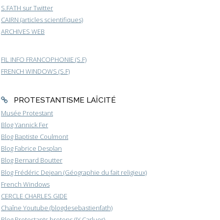
S.FATH sur Twitter
CAIRN (articles scientifiques)
ARCHIVES WEB
FIL INFO FRANCOPHONIE (S.F)
FRENCH WINDOWS (S.F)
PROTESTANTISME LAÏCITÉ
Musée Protestant
Blog Yannick Fer
Blog Baptiste Coulmont
Blog Fabrice Desplan
Blog Bernard Boutter
Blog Frédéric Dejean (Géographie du fait religieux)
French Windows
CERCLE CHARLES GIDE
Chaîne Youtube (blogdesebastienfath)
Blog Protestants bretons (JY.Carluer)