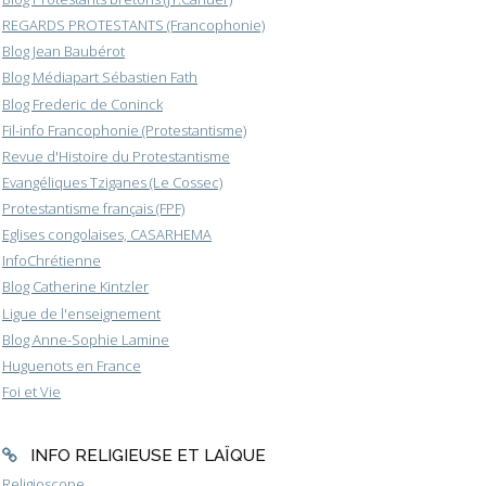
REGARDS PROTESTANTS (Francophonie)
Blog Jean Baubérot
Blog Médiapart Sébastien Fath
Blog Frederic de Coninck
Fil-info Francophonie (Protestantisme)
Revue d'Histoire du Protestantisme
Evangéliques Tziganes (Le Cossec)
Protestantisme français (FPF)
Eglises congolaises, CASARHEMA
InfoChrétienne
Blog Catherine Kintzler
Ligue de l'enseignement
Blog Anne-Sophie Lamine
Huguenots en France
Foi et Vie
INFO RELIGIEUSE ET LAÏQUE
Religioscope