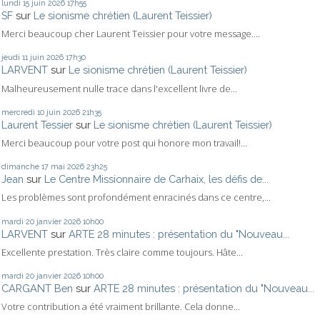
lundi 15
juin 2026
17h55
SF
sur
Le sionisme chrétien (Laurent Teissier)
Merci beaucoup cher Laurent Teissier pour votre message....
jeudi 11
juin 2026
17h30
LARVENT
sur
Le sionisme chrétien (Laurent Teissier)
Malheureusement nulle trace dans l'excellent livre de...
mercredi 10
juin 2026
21h35
Laurent Tessier
sur
Le sionisme chrétien (Laurent Teissier)
Merci beaucoup pour votre post qui honore mon travail!...
dimanche 17
mai 2026
23h25
Jean
sur
Le Centre Missionnaire de Carhaix, les défis de...
Les problèmes sont profondément enracinés dans ce centre,...
mardi 20
janvier 2026
10h00
LARVENT
sur
ARTE 28 minutes : présentation du "Nouveau...
Excellente prestation. Très claire comme toujours. Hâte...
mardi 20
janvier 2026
10h00
CARGANT Ben
sur
ARTE 28 minutes : présentation du "Nouveau...
Votre contribution a été vraiment brillante. Cela donne...