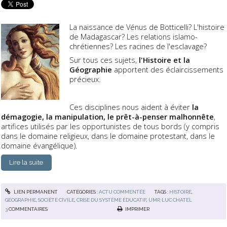
La naissance de Vénus de Botticelli? L'histoire
de Madagascar? Les relations islamo-
chrétiennes? Les racines de l'esclavage?
Sur tous ces sujets,
l'Histoire et la
Géographie
apportent des éclaircissements
précieux.
Ces disciplines nous aident à éviter
la
démagogie, la manipulation, le prêt-à-penser malhonnête
,
artifices utilisés par les opportunistes de tous bords (y compris
dans le domaine religieux, dans le domaine protestant, dans le
domaine évangélique).
Lire la suite
LIEN PERMANENT
CATÉGORIES :
ACTU COMMENTÉE
TAGS :
HISTOIRE
,
GÉOGRAPHIE
,
SOCIÉTÉ CIVILE
,
CRISE DU SYSTÈME ÉDUCATIF
,
UMP
,
LUC CHATEL
3
COMMENTAIRES
IMPRIMER