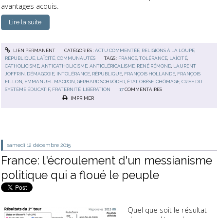
avantages acquis.
Lire la suite
LIEN PERMANENT
CATÉGORIES :
ACTU COMMENTÉE
,
RELIGIONS À LA LOUPE
,
RÉPUBLIQUE, LAÏCITÉ, COMMUNAUTÉS
TAGS :
FRANCE
,
TOLÉRANCE
,
LAÏCITÉ
,
CATHOLICISME
,
ANTICATHOLICISME
,
ANTICLÉRICALISME
,
RENÉ RÉMOND
,
LAURENT
JOFFRIN
,
DÉMAGOGIE
,
INTOLÉRANCE
,
RÉPUBLIQUE
,
FRANÇOIS HOLLANDE
,
FRANÇOIS
FILLON
,
EMMANUEL MACRON
,
GERHARD SCHRÖDER
,
ÉTAT OBÈSE
,
CHÔMAGE
,
CRISE DU
SYSTÈME ÉDUCATIF
,
FRATERNITÉ
,
LIBÉRATION
17
COMMENTAIRES
IMPRIMER
samedi 12
décembre 2015
France: l'écroulement d'un messianisme
politique qui a floué le peuple
Quel que soit le résultat