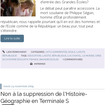
d'entrée des Grandes Écoles?
Le débat peut paraître accessoire. La
mort soudaine de Philippe Séguin,
homme d'État profondément
républicain, nous rappelle pourtant qu'il en est des hommes et
de l'Ecole comme de la République: un beau jour, tout peut
s'éteindre.
Lire la suite
LIEN PERMANENT
CATÉGORIES :
ACTU COMMENTÉE
,
ECOLE, LAÏCITÉ,
RÉPUBLIQUE
TAGS :
ÉDUCATION
,
LAÏCITÉ
,
RÉPUBLIQUE
,
LUC CHATEL
,
LE MONDE
,
CRISE
DU SYSTÈME ÉDUCATIF
,
FRANCE
,
GRANDES ECOLES
6
COMMENTAIRES
IMPRIMER
mardi 24
novembre 2009
Non à la suppression de l'Histoire-
Géographie en Terminale S