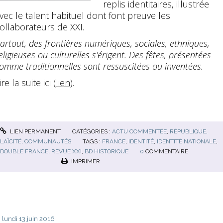
replis identitaires, illustrée
vec le talent habituel dont font preuve les
ollaborateurs de XXI.
artout, des frontières numériques, sociales, ethniques,
eligieuses ou culturelles s'érigent. Des fêtes, présentées
omme traditionnelles sont ressuscitées ou inventées.
ire la suite ici (
lien
).
LIEN PERMANENT
CATÉGORIES :
ACTU COMMENTÉE
,
RÉPUBLIQUE,
LAÏCITÉ, COMMUNAUTÉS
TAGS :
FRANCE
,
IDENTITÉ
,
IDENTITÉ NATIONALE
,
DOUBLE FRANCE
,
REVUE XXI
,
BD HISTORIQUE
0
COMMENTAIRE
IMPRIMER
lundi 13
juin 2016