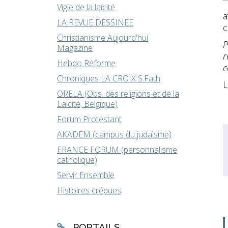
Vigie de la laïcité
a
LA REVUE DESSINEE
c
Christianisme Aujourd'hui
P
Magazine
r
Hebdo Réforme
c
Chroniques LA CROIX S.Fath
L
ORELA (Obs. des religions et de la
Laïcité, Belgique)
Forum Protestant
AKADEM (campus du judaïsme)
FRANCE FORUM (personnalisme
catholique)
Servir Ensemble
Histoires crépues
PORTAILS