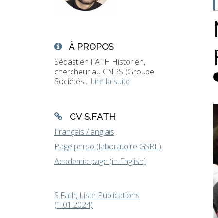
À PROPOS
Sébastien FATH Historien,
chercheur au CNRS (Groupe
Sociétés...
Lire la suite
CV S.FATH
Français / anglais
Page perso (laboratoire GSRL)
Academia page (in English)
S.Fath, Liste Publications
(1.01.2024)