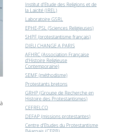
Institut d'Etude des Religions et de
la Laïcité (IREL)
Laboratoire GSRL
EPHE-PSL (Sciences Religieuses)
SHPF (protestantisme français)
DIEU CHANGE A PARIS
AFHRC (Association Française
d'Histoire Religieuse
Contemporaine)
SEMF (méthodisme)
Protestants bretons
GRHP (Groupe de Recherche en
Histoire des Protestantismes)
 à
CEFRELCO
u
DEFAP (missions protestantes)
Centre d'Etudes du Protestantisme
Béarnais (CEPB)