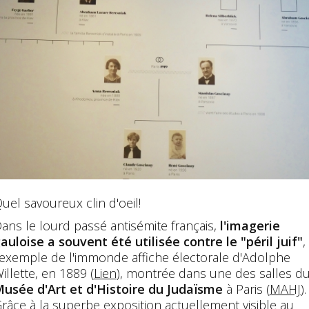
uel savoureux clin d'oeil!
ans le lourd passé antisémite français,
l'imagerie
auloise a souvent été utilisée contre le "péril juif"
,
'exemple de l'immonde affiche électorale d'Adolphe
illette, en 1889 (
Lien
), montrée dans une des salles d
usée d'Art et d'Histoire du Judaïsme
à Paris (
MAHJ
).
râce à la superbe exposition actuellement visible au