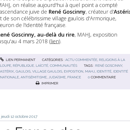
AHJ, on réalise aujourd'hui à quel point a compté
'ascendance juive de
René Goscinny
, créateur d'
Astéri
t de son célébrissime village gaulois d'Armorique,
leuron de l'identité française.
ené Goscinny, au-delà du rire
, MAHJ, exposition
usqu'au 4 mars 2018 (
lien
).
LIEN PERMANENT
CATÉGORIES :
ACTU COMMENTÉE
,
RELIGIONS À LA
LOUPE
,
RÉPUBLIQUE, LAÏCITÉ, COMMUNAUTÉS
TAGS :
RENÉ GOSCINNY
,
ASTÉRIX
,
GAULOIS
,
VILLAGE GAULOIS
,
EXPOSITION
,
MAHJ
,
IDENTITÉ
,
IDENTITÉ
NATIONALE
,
ANTISÉMITISME
,
JUDAÏSME
,
FRANCE
0
COMMENTAIRE
IMPRIMER
jeudi 12
octobre 2017