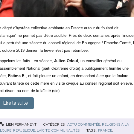
e dégré d'hystérie collective ambiante en France autour du foulard dit
islamique" ne permet pas d'être audible. Près de deux semaines après l'incide
ui a perturbé une séance du conseil régional de Bourgogne / Franche-Comté, 
1 octobre 2019 dernier
, la fièvre n'est pas retombée.
appelons les faits : en séance,
Julien Odoul
, un conseiller général du
assemblement National (parti d'extrême droite) a publiquement humilié une
ère,
Fatima E
., et fait pleurer un enfant, en demandant à ce que le foulard
ouvrant la tête de cette mère en visite civique au conseil régional soit enlevé.
oit-disant au nom de la laïcité (sic).
Lire la suite
LIEN PERMANENT
CATÉGORIES :
ACTU COMMENTÉE
,
RELIGIONS À LA
LOUPE
,
RÉPUBLIQUE, LAÏCITÉ, COMMUNAUTÉS
TAGS :
FRANCE
,