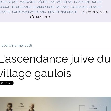
RÉPUBLIQUE
,
MARIANNE
,
LAÏCITÉ
,
LAÏCISME
,
ISLAM
,
ISLAMISME
,
JULIEN
ODOUL
,
INTOLÉRANCE
,
ISLAMOPHOBIE
,
FATIMA E
,
TOLÉRANCE
,
ISLAM ET
LAÏCITÉ
,
SUPRÉMACISME BLANC
,
IDENTITÉ NATIONALE
5
COMMENTAIRES
IMPRIMER
jeudi 04
janvier 2018
L'ascendance juive du
village gaulois