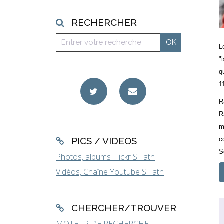
RECHERCHER
L
"
q
1
R
R
m
c
PICS / VIDEOS
S
Photos, albums Flickr S.Fath
Vidéos, Chaîne Youtube S.Fath
CHERCHER/TROUVER