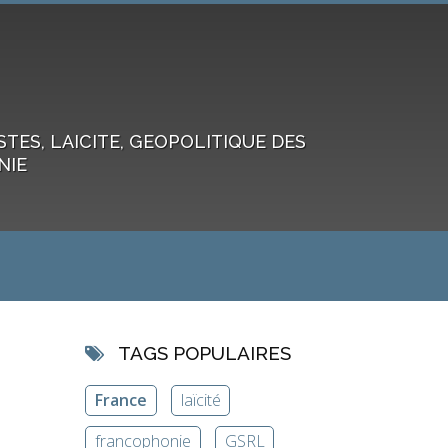
ES, LAICITE, GEOPOLITIQUE DES
NIE
TAGS POPULAIRES
France
laïcité
francophonie
GSRL