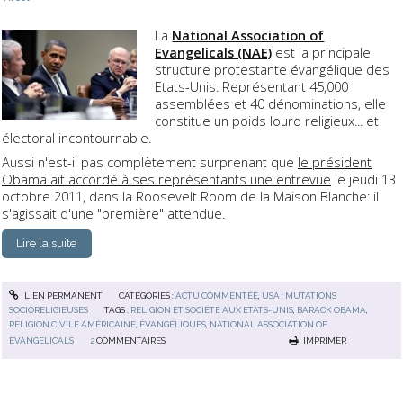
La
National Association of
Evangelicals (NAE)
est la principale
structure protestante évangélique des
Etats-Unis. Représentant 45,000
assemblées et 40 dénominations, elle
constitue un poids lourd religieux... et
électoral incontournable.
Aussi n'est-il pas complètement surprenant que
le président
Obama ait accordé à ses représentants une entrevue
le jeudi 13
octobre 2011, dans la Roosevelt Room de la Maison Blanche: il
s'agissait d'une "première" attendue.
Lire la suite
LIEN PERMANENT
CATÉGORIES :
ACTU COMMENTÉE
,
USA : MUTATIONS
SOCIORELIGIEUSES
TAGS :
RELIGION ET SOCIÉTÉ AUX ETATS-UNIS
,
BARACK OBAMA
,
RELIGION CIVILE AMÉRICAINE
,
ÉVANGÉLIQUES
,
NATIONAL ASSOCIATION OF
EVANGELICALS
2
COMMENTAIRES
IMPRIMER