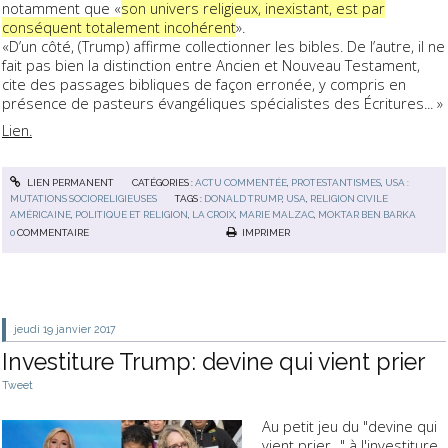
notamment que «
son univers religieux, inexistant, est par
conséquent totalement incohérent
».
«D’un côté, (Trump) affirme collectionner les bibles. De l’autre, il ne
fait pas bien la distinction entre Ancien et Nouveau Testament,
cite des passages bibliques de façon erronée, y compris en
présence de pasteurs évangéliques spécialistes des Écritures... »
Lien.
LIEN PERMANENT
CATÉGORIES :
ACTU COMMENTÉE
,
PROTESTANTISMES
,
USA :
MUTATIONS SOCIORELIGIEUSES
TAGS :
DONALD TRUMP
,
USA
,
RELIGION CIVILE
AMÉRICAINE
,
POLITIQUE ET RELIGION
,
LA CROIX
,
MARIE MALZAC
,
MOKTAR BEN BARKA
0
COMMENTAIRE
IMPRIMER
jeudi 19
janvier 2017
Investiture Trump: devine qui vient prier
Tweet
Au petit jeu du "devine qui
vient prier..." à l'investiture