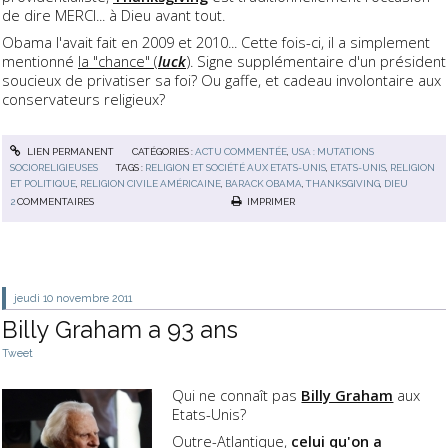
de dire MERCI... à Dieu avant tout.
Obama l'avait fait en 2009 et 2010... Cette fois-ci, il a simplement
mentionné
la "chance" (
luck
)
. Signe supplémentaire d'un président
soucieux de privatiser sa foi? Ou gaffe, et cadeau involontaire aux
conservateurs religieux?
LIEN PERMANENT
CATÉGORIES :
ACTU COMMENTÉE
,
USA : MUTATIONS
SOCIORELIGIEUSES
TAGS :
RELIGION ET SOCIÉTÉ AUX ETATS-UNIS
,
ETATS-UNIS
,
RELIGION
ET POLITIQUE
,
RELIGION CIVILE AMÉRICAINE
,
BARACK OBAMA
,
THANKSGIVING
,
DIEU
2
COMMENTAIRES
IMPRIMER
jeudi 10
novembre 2011
Billy Graham a 93 ans
Tweet
Qui ne connaît pas
Billy Graham
aux
Etats-Unis?
Outre-Atlantique,
celui qu'on a