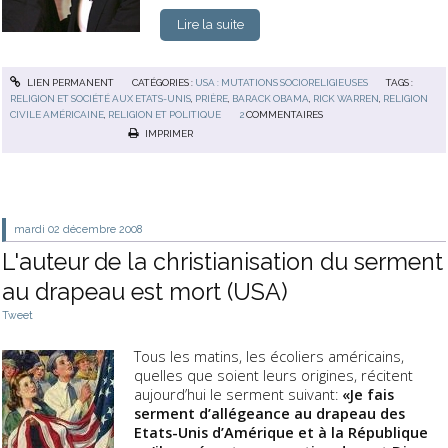
Lire la suite
LIEN PERMANENT
CATÉGORIES :
USA : MUTATIONS SOCIORELIGIEUSES
TAGS :
RELIGION ET SOCIÉTÉ AUX ETATS-UNIS
,
PRIÈRE
,
BARACK OBAMA
,
RICK WARREN
,
RELIGION
CIVILE AMÉRICAINE
,
RELIGION ET POLITIQUE
2
COMMENTAIRES
IMPRIMER
mardi 02
décembre 2008
L'auteur de la christianisation du serment
au drapeau est mort (USA)
Tweet
Tous les matins, les écoliers américains,
quelles que soient leurs origines, récitent
aujourd’hui le serment suivant:
«Je fais
serment d’allégeance au drapeau des
Etats-Unis d’Amérique et à la République