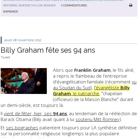
RÉFORME
,
NOÉMIE TAYLOR-ROSNER
6
COMMENTAIRES
IMPRIMER
jeudi 08
novembre 2012
Billy Graham fête ses 94 ans
Tweet
Alors que
Franklin Graham
, le fils aîné,
a repris le flambeau de l'entreprise
d'évangélisation familiale (récemment
vu
au Soudan du Sud
),
l'évangéliste
Billy
Graham
, le patriarche
, "chapelain
(officieux) de la Maison Blanche" durant
un demi-siècle, est toujours là.
Il
vient de fêter, hier, ses
94 ans
, au lendemain de la réélection de
Barack Obama (Billy avait quant à lui
soutenu Mitt Romney
).
Et
ses biographes
patientent toujours pour LA synthèse définitive
sur la personnalité religieuse longtemps la plus populaire