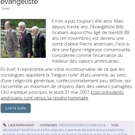
évangéliste
Tweet
Il n'en a pas toujours été ainsi. Mais
depuis trente ans, l'évangéliste Billy
Graham, aujourd'hui âgé de bientôt 89
ans (en novembre), est devenu une
sorte d'abbé Pierre américain, c'est-à-
dire une figure religieuse consensuelle,
considérée comme l'incarnation du
meilleur des valeurs américaines.
En bref, il représente une icône incontournable de ce que les
sociologues appellent la "religion civile" états-unienne, au sens
d'une religiosité générique, confessionnellement peu définie, qui
rassemble un maximum de citoyens dans des valeurs partagées.
Ceci explique pourquoi, le jeudi 31 mai 2007,
trois présidents
américains sont venus lui rendre hommage
.
Lire la suite
LIEN PERMANENT
CATÉGORIES :
PROTESTANTISME ÉVANGÉLIQUE
TAGS :
RELIGION ET SOCIÉTÉ AUX ETATS-UNIS
,
BILLY GRAHAM
,
RELIGION CIVILE AMÉRICAINE
,
ÉVANGÉLIQUES
,
RELIGION ET POLITIQUE
,
BAPTISTES
,
GEORGE W. BUSH JR
,
BILL CLINTON
,