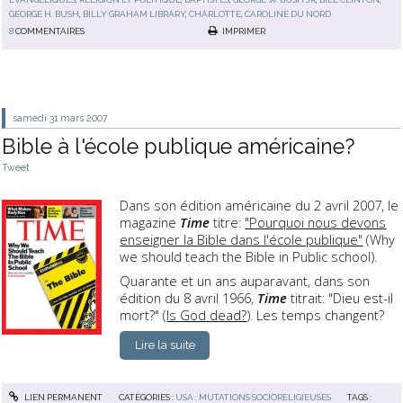
GEORGE H. BUSH
,
BILLY GRAHAM LIBRARY
,
CHARLOTTE
,
CAROLINE DU NORD
8
COMMENTAIRES
IMPRIMER
samedi 31
mars 2007
Bible à l'école publique américaine?
Tweet
Dans son édition américaine du 2 avril 2007, le
magazine
Time
titre:
"Pourquoi nous devons
enseigner la Bible dans l'école publique"
(Why
we should teach the Bible in Public school).
Quarante et un ans auparavant, dans son
édition du 8 avril 1966,
Time
titrait: "Dieu est-il
mort?" (
Is God dead?
). Les temps changent?
Lire la suite
LIEN PERMANENT
CATÉGORIES :
USA : MUTATIONS SOCIORELIGIEUSES
TAGS :