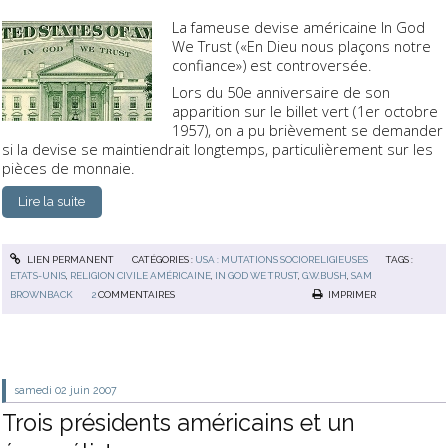
La fameuse devise américaine
In God
We Trust
(«En Dieu nous plaçons notre
confiance») est controversée.
Lors du 50e anniversaire de son
apparition sur le billet vert (1er octobre
1957), on a pu brièvement se demander
si la devise se maintiendrait longtemps, particulièrement sur les
pièces de monnaie.
Lire la suite
LIEN PERMANENT
CATÉGORIES :
USA : MUTATIONS SOCIORELIGIEUSES
TAGS :
ETATS-UNIS
,
RELIGION CIVILE AMÉRICAINE
,
IN GOD WE TRUST
,
G.W.BUSH
,
SAM
BROWNBACK
2
COMMENTAIRES
IMPRIMER
samedi 02
juin 2007
Trois présidents américains et un