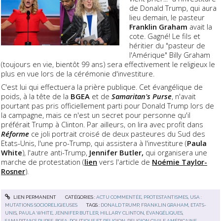
de Donald Trump, qui aura
lieu demain, le pasteur
Franklin Graham
avait la
cote. Gagné! Le fils et
héritier du "pasteur de
l'Amérique" Billy Graham
(toujours en vie, bientôt 99 ans) sera effectivement le religieux le
plus en vue lors de la cérémonie d'investiture.
C'est lui qui effectuera la prière publique. Cet évangélique de
poids, à la tête de la
BGEA
et de
Samaritan's Purse
, n'avait
pourtant pas pris officiellement parti pour Donald Trump lors de
la campagne, mais ce n'est un secret pour personne qu'il
préférait Trump à Clinton. Par ailleurs, on lira avec profit dans
Réforme
ce joli portrait croisé de deux pasteures du Sud des
Etats-Unis, l'une pro-Trump, qui assistera à l'investiture (
Paula
White
), l'autre anti-Trump,
Jennifer Butler,
qui organisera une
marche de protestation (
lien
vers l'article de
Noémie Taylor-
Rosner
).
LIEN PERMANENT
CATÉGORIES :
ACTU COMMENTÉE
,
PROTESTANTISMES
,
USA :
MUTATIONS SOCIORELIGIEUSES
TAGS :
DONALD TRUMP
,
FRANKLIN GRAHAM
,
ETATS-
UNIS
,
PAULA WHITE
,
JENNIFER BUTLER
,
HILLARY CLINTON
,
ÉVANGÉLIQUES
,
SAMARITAN'S PURSE
,
BGEA
,
POLITIQUE ET RELIGION
,
RELIGION CIVILE AMÉRICAINE
,