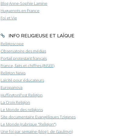
Blog Anne-Sophie Lamine
Huguenots en France
Foi et Vie
INFO RELIGIEUSE ET LAÏQUE
Religioscope
Observatoire des médias
Portail protestant français
France, faits et chiffres (INSEE)
Religion News
Laïcité pour éducateurs
Europanova
HuffingtonPost Religion
La Croix Religion
Le Monde des religions
Site documentaire Evangéliques Tziganes
Le Monde (rubrique "Religion")
Une foi par semaine (blog I. de Gaulmyn)