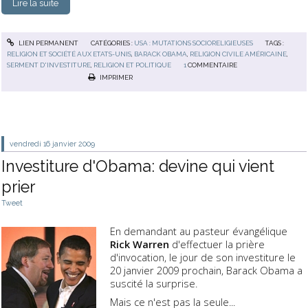
Lire la suite
LIEN PERMANENT
CATÉGORIES :
USA : MUTATIONS SOCIORELIGIEUSES
TAGS :
RELIGION ET SOCIÉTÉ AUX ETATS-UNIS
,
BARACK OBAMA
,
RELIGION CIVILE AMÉRICAINE
,
SERMENT D'INVESTITURE
,
RELIGION ET POLITIQUE
1
COMMENTAIRE
IMPRIMER
vendredi 16
janvier 2009
Investiture d'Obama: devine qui vient
prier
Tweet
En demandant au pasteur évangélique
Rick Warren
d'effectuer la prière
d'invocation, le jour de son investiture le
20 janvier 2009 prochain, Barack Obama a
suscité la surprise.
Mais ce n'est pas la seule...