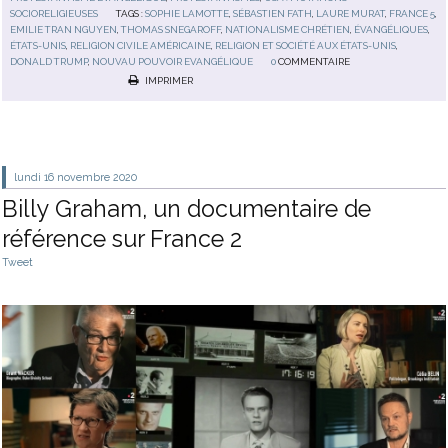
SOCIORELIGIEUSES
TAGS :
SOPHIE LAMOTTE
,
SÉBASTIEN FATH
,
LAURE MURAT
,
FRANCE 5
,
EMILIE TRAN NGUYEN
,
THOMAS SNEGAROFF
,
NATIONALISME CHRÉTIEN
,
ÉVANGÉLIQUES
,
ÉTATS-UNIS
,
RELIGION CIVILE AMÉRICAINE
,
RELIGION ET SOCIÉTÉ AUX ÉTATS-UNIS
,
DONALD TRUMP
,
NOUVAU POUVOIR EVANGÉLIQUE
0
COMMENTAIRE
IMPRIMER
lundi 16
novembre 2020
Billy Graham, un documentaire de
référence sur France 2
Tweet