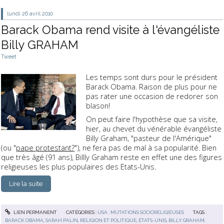
lundi 26
avril 2010
Barack Obama rend visite à l'évangéliste
Billy GRAHAM
Tweet
Les temps sont durs pour le président
Barack Obama
. Raison de plus pour ne
pas rater une occasion de redorer son
blason!
On peut faire l'hypothèse que sa visite,
hier, au chevet du vénérable évangéliste
Billy Graham
, "pasteur de l'Amérique"
(ou "
pape protestant?
"), ne fera pas de mal à sa popularité. Bien
que très âgé (91 ans), Billly Graham reste en effet une des figures
religieuses les plus populaires des Etats-Unis.
Lire la suite
LIEN PERMANENT
CATÉGORIES :
USA : MUTATIONS SOCIORELIGIEUSES
TAGS :
BARACK OBAMA
,
SARAH PALIN
,
RELIGION ET POLITIQUE
,
ÉTATS-UNIS
,
BILLY GRAHAM
,