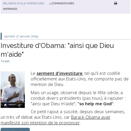
RELIGION CIVILE AMÉRICAINE
9
COMMENTAIRES
IMPRIMER
samedi 17
janvier 2009
Investiture d'Obama: "ainsi que Dieu
m'aide"
Tweet
Le
serment d'investiture
, tel qu'il est codifié
officiellement aux Etats-Unis, ne comporte pas de
mention de Dieu.
Mais un usage, observé depuis le XIXe siècle, a
conduit divers présidents (pas tous), à rajouter :
"ainsi que Dieu m'aide",
"so help me God"
.
Ce petit rajout a suscité, depuis deux semaines,
un très vif débat aux Etats-Unis, car
Barack Obama avait
manifesté son intention de le prononcer
.