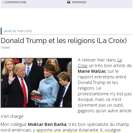
0
COMMENTAIRE
IMPRIMER
jeudi 02
mars 2017
Donald Trump et les religions (La Croix)
Tweet
A relever hier dans
La
Croix
un très bon article de
Marie Malzac
sur le
rapport entretenu entre
Donald Trump et les
religions. Le
protestantisme n'y est pas
évoqué, mais ce n'est
sûrement pas un oubli,
gageons qu'un autre article
s'en charge.
Mon collègue
Moktar Ben Barka
, très bon spécialiste du champ
nord-américain, y apporte une analyse éclairante. IL souligne