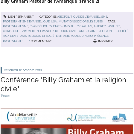
Billy Graham Pasteur de l'Amérique (France 2)
LIEN PERMANENT
CATÉGORIES :
GÉOPOLITIQUE DE L'ÉVANGÉLISME
,
PROTESTANTISME ÉVANGÉLIQUE
,
USA : MUTATIONS SOCIORELIGIEUSES
TAGS :
PROTESTANTISME
,
ÉVANGÉLIQUES
,
ÉTATS-UNIS
,
BILLY GRAHAM
,
AUDREY LASBLEIZ
,
CHRISTOPHE ZIMMERLIN
,
FRANCE 2
,
RELIGION CIVILE AMÉRICAINE
,
RELIGION ET SOCIÉTÉ
AUX ÉTATS-UNIS
,
RELIGION ET SOCIÉTÉ EN AMÉRIQUE DU NORD
,
PRÉSENCE
PROTESTANTE
0
COMMENTAIRE
IMPRIMER
vendredi 12
octobre 2018
Conférence "Billy Graham et la religion
civile"
Tweet