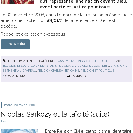
qu’il représente, une nation devant Dieu,
avec liberté et justice pour tous»
.
Le 30 novembre 2008, dans l'ombre de la transition présidentielle
américaine, l'auteur du
RAJOUT
de la référence à Dieu est
décédé.
Rappel et explication ci-dessous.
Lire la suite
LIEN PERMANENT
CATÉGORIES :
USA : MUTATIONS SOCIORELIGIEUSES
TAGS :
RELIGION ET SOCIÉTÉ AUX ETATS-UNIS
,
RELIGION CIVILE
,
GEORGE DOCHERTY
,
ETATS-UNIS
,
SERMENT AU DRAPEAU
,
RELIGION CIVILE AMÉRICAINE
,
RELIGION ET POLITIQUE
0
COMMENTAIRE
IMPRIMER
mardi 26
février 2008
Nicolas Sarkozy et la laïcité (suite)
Tweet
Entre Religion Civile, catholicisme identitaire