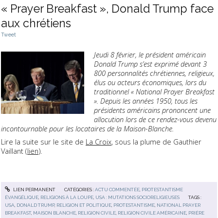
« Prayer Breakfast », Donald Trump face
aux chrétiens
Tweet
Jeudi 8 février, le président américain
Donald Trump s’est exprimé devant 3
800 personnalités chrétiennes, religieux,
élus ou acteurs économiques, lors du
traditionnel « National Prayer Breakfast
». Depuis les années 1950, tous les
présidents américains prononcent une
allocution lors de ce rendez-vous devenu
incontournable pour les locataires de la Maison-Blanche.
Lire la suite sur le site de
La Croix
, sous la plume de Gauthier
Vaillant (
lien
).
LIEN PERMANENT
CATÉGORIES :
ACTU COMMENTÉE
,
PROTESTANTISME
ÉVANGÉLIQUE
,
RELIGIONS À LA LOUPE
,
USA : MUTATIONS SOCIORELIGIEUSES
TAGS :
USA
,
DONALD TRUMP
,
RELIGION ET POLITIQUE
,
PROTESTANTISME
,
NATIONAL PRAYER
BREAKFAST
,
MAISON BLANCHE
,
RELIGION CIVILE
,
RELIGION CIVILE AMÉRICAINE
,
PRIÈRE