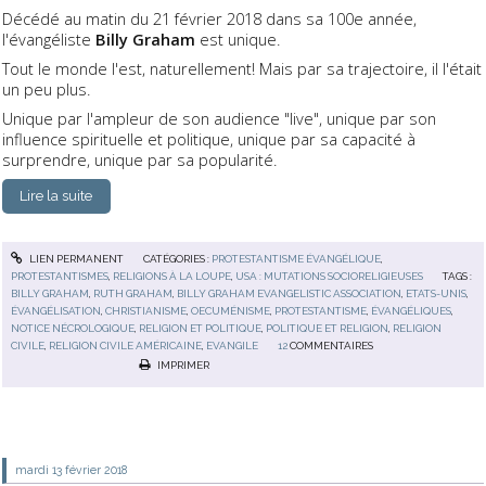
Décédé au matin du 21 février 2018 dans sa 100e année,
l'évangéliste
Billy Graham
est unique.
Tout le monde l'est, naturellement! Mais par sa trajectoire, il l'était
un peu plus.
Unique par l'ampleur de son audience "live", unique par son
influence spirituelle et politique, unique par sa capacité à
surprendre, unique par sa popularité.
Lire la suite
LIEN PERMANENT
CATÉGORIES :
PROTESTANTISME ÉVANGÉLIQUE
,
PROTESTANTISMES
,
RELIGIONS À LA LOUPE
,
USA : MUTATIONS SOCIORELIGIEUSES
TAGS :
BILLY GRAHAM
,
RUTH GRAHAM
,
BILLY GRAHAM EVANGELISTIC ASSOCIATION
,
ETATS-UNIS
,
ÉVANGÉLISATION
,
CHRISTIANISME
,
OECUMÉNISME
,
PROTESTANTISME
,
ÉVANGÉLIQUES
,
NOTICE NÉCROLOGIQUE
,
RELIGION ET POLITIQUE
,
POLITIQUE ET RELIGION
,
RELIGION
CIVILE
,
RELIGION CIVILE AMÉRICAINE
,
EVANGILE
12
COMMENTAIRES
IMPRIMER
mardi 13
février 2018