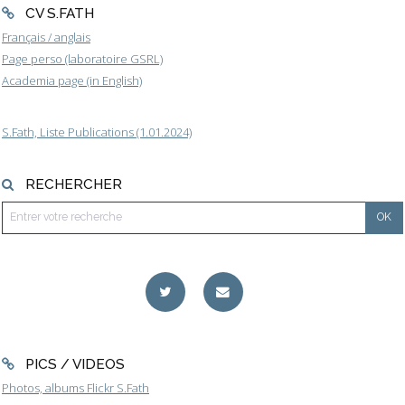
CV S.FATH
Français / anglais
Page perso (laboratoire GSRL)
Academia page (in English)
S.Fath, Liste Publications (1.01.2024)
RECHERCHER
PICS / VIDEOS
Photos, albums Flickr S.Fath