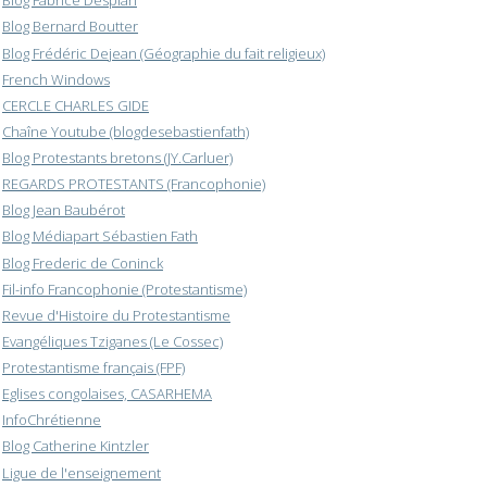
Blog Fabrice Desplan
Blog Bernard Boutter
Blog Frédéric Dejean (Géographie du fait religieux)
French Windows
CERCLE CHARLES GIDE
Chaîne Youtube (blogdesebastienfath)
Blog Protestants bretons (JY.Carluer)
REGARDS PROTESTANTS (Francophonie)
Blog Jean Baubérot
Blog Médiapart Sébastien Fath
Blog Frederic de Coninck
Fil-info Francophonie (Protestantisme)
Revue d'Histoire du Protestantisme
Evangéliques Tziganes (Le Cossec)
Protestantisme français (FPF)
Eglises congolaises, CASARHEMA
InfoChrétienne
Blog Catherine Kintzler
Ligue de l'enseignement