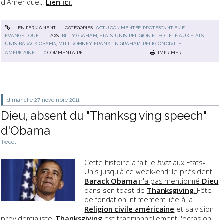
d'Amérique...
Lien ici.
LIEN PERMANENT
CATÉGORIES :
ACTU COMMENTÉE
,
PROTESTANTISME
ÉVANGÉLIQUE
TAGS :
BILLY GRAHAM
,
ETATS-UNIS
,
RELIGION ET SOCIÉTÉ AUX ETATS-
UNIS
,
BARACK OBAMA
,
MITT ROMNEY
,
FRANKLIN GRAHAM
,
RELIGION CIVILE
AMÉRICAINE
0
COMMENTAIRE
IMPRIMER
dimanche 27
novembre 2011
Dieu, absent du "Thanksgiving speech"
d'Obama
Tweet
Cette histoire a fait le
buzz
aux Etats-
Unis jusqu'à ce week-end: le président
Barack Obama
n'a pas mentionné
Dieu
dans son toast de
Thanksgiving
!
Fête
de fondation intimement liée à la
Religion civile américaine
et sa vision
providentialiste,
Thanksgiving
est traditionnellement l'occasion