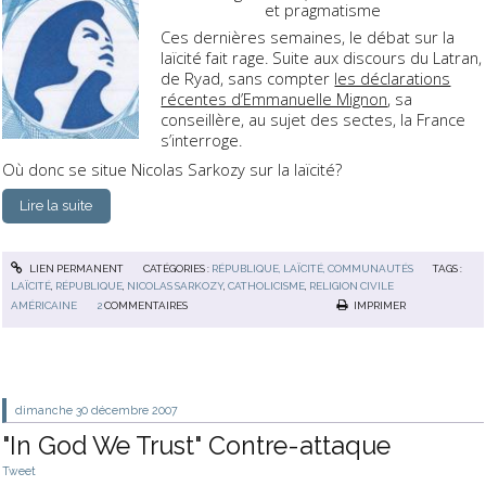
et pragmatisme
Ces dernières semaines, le débat sur la
laïcité fait rage. Suite aux discours du Latran,
de Ryad, sans compter
les déclarations
récentes d’Emmanuelle Mignon
, sa
conseillère, au sujet des sectes, la France
s’interroge.
Où donc se situe Nicolas Sarkozy sur la laïcité?
Lire la suite
LIEN PERMANENT
CATÉGORIES :
RÉPUBLIQUE, LAÏCITÉ, COMMUNAUTÉS
TAGS :
LAÏCITÉ
,
RÉPUBLIQUE
,
NICOLAS SARKOZY
,
CATHOLICISME
,
RELIGION CIVILE
AMÉRICAINE
2
COMMENTAIRES
IMPRIMER
dimanche 30
décembre 2007
"In God We Trust" Contre-attaque
Tweet