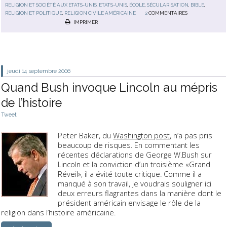
RELIGION ET SOCIÉTÉ AUX ETATS-UNIS
,
ETATS-UNIS
,
ÉCOLE
,
SÉCULARISATION
,
BIBLE
,
RELIGION ET POLITIQUE
,
RELIGION CIVILE AMÉRICAINE
2
COMMENTAIRES
IMPRIMER
jeudi 14
septembre 2006
Quand Bush invoque Lincoln au mépris
de l’histoire
Tweet
Peter Baker, du
Washington post
, n’a pas pris
beaucoup de risques. En commentant les
récentes déclarations de George W.Bush sur
Lincoln et la conviction d’un troisième «Grand
Réveil», il a évité toute critique. Comme il a
manqué à son travail, je voudrais souligner ici
deux erreurs flagrantes dans la manière dont le
président américain envisage le rôle de la
religion dans l’histoire américaine.