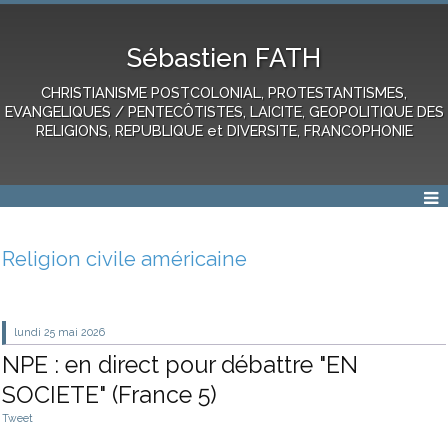
Sébastien FATH
CHRISTIANISME POSTCOLONIAL, PROTESTANTISMES,
EVANGELIQUES / PENTECÔTISTES, LAICITE, GEOPOLITIQUE DES
RELIGIONS, REPUBLIQUE et DIVERSITE, FRANCOPHONIE
Religion civile américaine
lundi 25
mai 2026
NPE : en direct pour débattre "EN
SOCIETE" (France 5)
Tweet