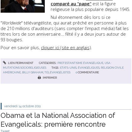
comparé au "pape"
est la figure
religieuse la plus populaire depuis 1945.
Nul étonnement dès lors si ce
"
Worldwide
" télévangéliste, qui aurait prêché en personne à plus
de 210 millions d'auditeurs (sans compter l'impact média) fait les
titres lors de son anniversaire.... fêté il y a deux jours autour de
93 bougies.
Pour en savoir plus,
cliquer ici (site en anglais)
.
LIEN PERMANENT
CATÉGORIES :
PROTESTANTISME ÉVANGÉLIQUE
,
USA :
MUTATIONS SOCIORELIGIEUSES
TAGS :
ETATS-UNIS
,
ÉVANGÉLIQUES
,
RELIGION CIVILE
AMÉRICAINE
,
BILLY GRAHAM
,
TÉLÉVANGÉLISTES
0
COMMENTAIRE
IMPRIMER
vendredi 14
octobre 2011
Obama et la National Association of
Evangelicals: première rencontre
Tweet