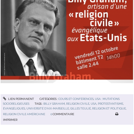
LIEN PERMANENT
CATÉGORIES :
COURS ET CONFÉRENCES
,
USA : MUTATIONS
SOCIORELIGIEUSES
TAGS :
BILLY GRAHAM
,
RELIGION CIVILE
,
USA
,
PROTESTANTISME
,
ÉVANGÉLIQUES
,
UNIVERSITÉ D'AIX-MARSEILLE
,
GILLES TEULIÉ
,
RELIGION ET POLITIQUE
,
RELIGION CIVILE AMÉRICAINE
0
COMMENTAIRE
IMPRIMER