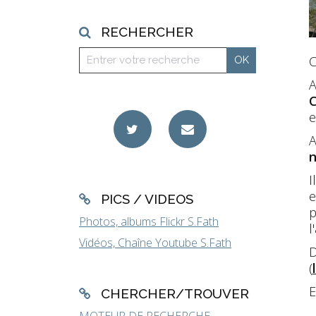
RECHERCHER
C
A
C
e
A
n
I
e
PICS / VIDEOS
p
Photos, albums Flickr S.Fath
l
Vidéos, Chaîne Youtube S.Fath
D
(
E
CHERCHER/TROUVER