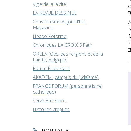
Vigie de la laïcité
e
"
LA REVUE DESSINEE
Christianisme Aujourd'hui
A
Magazine
r
M
Hebdo Réforme
2
Chroniques LA CROIX S.Fath
t
ORELA (Obs. des religions et de la
L
Laïcité, Belgique)
Forum Protestant
AKADEM (campus du judaïsme)
FRANCE FORUM (personnalisme
catholique)
Servir Ensemble
Histoires crépues
PORTAILS