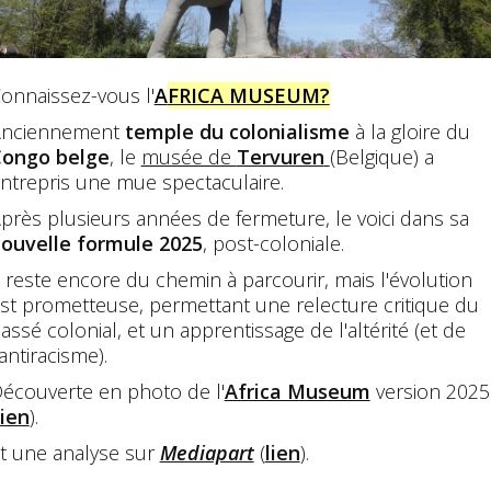
onnaissez-vous l'
A
FRICA MUSEUM?
nciennement
temple d
u
colonialisme
à la gloire du
ongo belge
, le
musée de
Tervuren
(Belgique) a
ntrepris une mue spectaculaire.
près plusieurs années de fermeture, le voici dans sa
ouvelle formule 2025
, post-coloniale.
l reste encore du chemin à parcourir, mais l'évolution
st prometteuse, permettant une relecture critique du
assé colonial, et un apprentissage de l'altérité (et de
'antiracisme).
écouverte en photo de l'
Africa Museum
version 2025
lien
).
t une analyse sur
Mediapart
(
lien
).