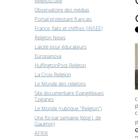
Religioscope
Observatoire des médias
Portail protestant français
France, faits et chiffres (INSEE)
Religion News
Laïcité pour éducateurs
Europanova
HuffingtonPost Religion
La Croix Religion
Le Monde des religions
Site documentaire Evangéliques
c
Tziganes
p
Le Monde (rubrique "Religion")
c
Une foi par semaine (blog I. de
P
Gaulmyn)
G
AFRIK
p