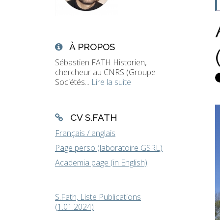
À PROPOS
Sébastien FATH Historien,
chercheur au CNRS (Groupe
Sociétés...
Lire la suite
CV S.FATH
Français / anglais
Page perso (laboratoire GSRL)
Academia page (in English)
S.Fath, Liste Publications
(1.01.2024)