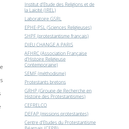
Institut d'Etude des Religions et de
la Laïcité (IREL)
Laboratoire GSRL
EPHE-PSL (Sciences Religieuses)
SHPF (protestantisme français)
DIEU CHANGE A PARIS
AFHRC (Association Française
d'Histoire Religieuse
Contemporaine)
de
SEMF (méthodisme)
is
Protestants bretons
GRHP (Groupe de Recherche en
s
Histoire des Protestantismes)
CEFRELCO
e
DEFAP (missions protestantes)
Centre d'Etudes du Protestantisme
Béarnais (CEPB)