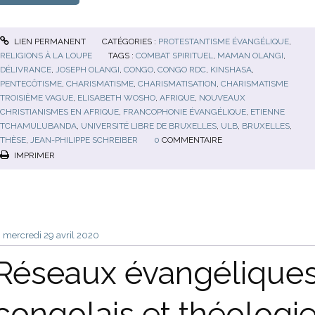
LIEN PERMANENT
CATÉGORIES :
PROTESTANTISME ÉVANGÉLIQUE
,
RELIGIONS À LA LOUPE
TAGS :
COMBAT SPIRITUEL
,
MAMAN OLANGI
,
DÉLIVRANCE
,
JOSEPH OLANGI
,
CONGO
,
CONGO RDC
,
KINSHASA
,
PENTECÔTISME
,
CHARISMATISME
,
CHARISMATISATION
,
CHARISMATISME
TROISIÈME VAGUE
,
ELISABETH WOSHO
,
AFRIQUE
,
NOUVEAUX
CHRISTIANISMES EN AFRIQUE
,
FRANCOPHONIE ÉVANGÉLIQUE
,
ETIENNE
TCHAMULUBANDA
,
UNIVERSITÉ LIBRE DE BRUXELLES
,
ULB
,
BRUXELLES
,
THÈSE
,
JEAN-PHILIPPE SCHREIBER
0
COMMENTAIRE
IMPRIMER
mercredi 29
avril 2020
Réseaux évangélique
congolais et théologi