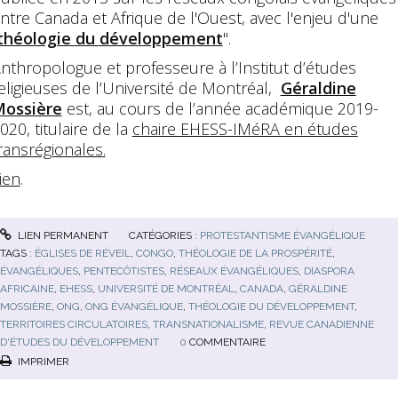
ntre Canada et Afrique de l'Ouest, avec l'enjeu d'une
théologie du développement
".
nthropologue et professeure à l’Institut d’études
eligieuses de l’Université de Montréal,
Géraldine
ossière
est, au cours de l’année académique 2019-
020, titulaire de la
chaire EHESS-IMéRA en études
ransrégionales.
ien
.
LIEN PERMANENT
CATÉGORIES :
PROTESTANTISME ÉVANGÉLIQUE
TAGS :
ÉGLISES DE RÉVEIL
,
CONGO
,
THÉOLOGIE DE LA PROSPÉRITÉ
,
ÉVANGÉLIQUES
,
PENTECÔTISTES
,
RÉSEAUX ÉVANGÉLIQUES
,
DIASPORA
AFRICAINE
,
EHESS
,
UNIVERSITÉ DE MONTRÉAL
,
CANADA
,
GÉRALDINE
MOSSIÈRE
,
ONG
,
ONG ÉVANGÉLIQUE
,
THÉOLOGIE DU DÉVELOPPEMENT
,
TERRITOIRES CIRCULATOIRES
,
TRANSNATIONALISME
,
REVUE CANADIENNE
D'ÉTUDES DU DÉVELOPPEMENT
0
COMMENTAIRE
IMPRIMER