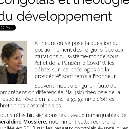
du développement
A l'heure où se pose la question du
positionnement des religions face aux
mutations du système-monde sous
l'effet de la Pandémie Covid19, les
débats sur les "théologies de la
prospérité" sont remis à l'honneur.
Souvent mise au singulier, faute de
ompréhension différenciée, "la" (sic) théologie de la
rospérité révèle en fait une large gamme d'offres
hrétiennes postcoloniales.
our y réfléchir, signalons les travaux remarquables de
éraldine Mossière
, notamment cette recherche
ubliée en 2013 sur les réseaux congolais évangéliques