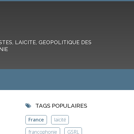
ES, LAICITE, GEOPOLITIQUE DES
NIE
TAGS POPULAIRES
France
laïcité
francophonie
GSRL