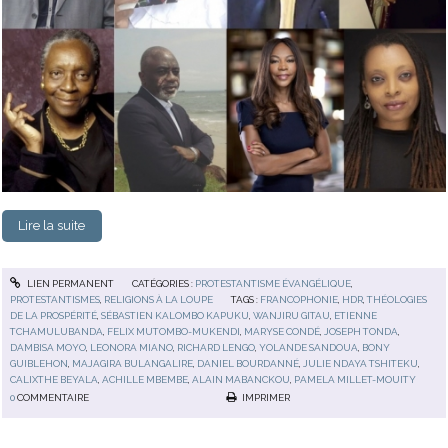
Lire la suite
LIEN PERMANENT
CATÉGORIES :
PROTESTANTISME ÉVANGÉLIQUE
,
PROTESTANTISMES
,
RELIGIONS À LA LOUPE
TAGS :
FRANCOPHONIE
,
HDR
,
THÉOLOGIES
DE LA PROSPÉRITÉ
,
SÉBASTIEN KALOMBO KAPUKU
,
WANJIRU GITAU
,
ETIENNE
TCHAMULUBANDA
,
FELIX MUTOMBO-MUKENDI
,
MARYSE CONDÉ
,
JOSEPH TONDA
,
DAMBISA MOYO
,
LEONORA MIANO
,
RICHARD LENGO
,
YOLANDE SANDOUA
,
BONY
GUIBLEHON
,
MAJAGIRA BULANGALIRE
,
DANIEL BOURDANNÉ
,
JULIE NDAYA TSHITEKU
,
CALIXTHE BEYALA
,
ACHILLE MBEMBE
,
ALAIN MABANCKOU
,
PAMELA MILLET-MOUITY
0
COMMENTAIRE
IMPRIMER