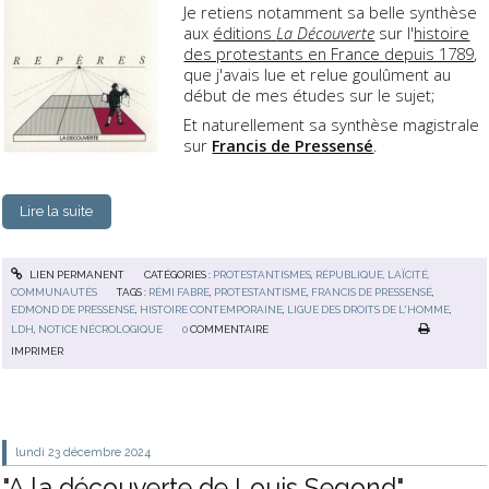
Je retiens notamment sa belle synthèse
aux
éditions
La Découverte
sur l'
histoire
des protestants en France depuis 1789
,
que j'avais lue et relue goulûment au
début de mes études sur le sujet;
Et naturellement sa synthèse magistrale
sur
Francis de Pressensé
.
Lire la suite
LIEN PERMANENT
CATÉGORIES :
PROTESTANTISMES
,
RÉPUBLIQUE, LAÏCITÉ,
COMMUNAUTÉS
TAGS :
RÉMI FABRE
,
PROTESTANTISME
,
FRANCIS DE PRESSENSÉ
,
EDMOND DE PRESSENSÉ
,
HISTOIRE CONTEMPORAINE
,
LIGUE DES DROITS DE L'HOMME
,
LDH
,
NOTICE NÉCROLOGIQUE
0
COMMENTAIRE
IMPRIMER
lundi 23
décembre 2024
"A la découverte de Louis Segond"