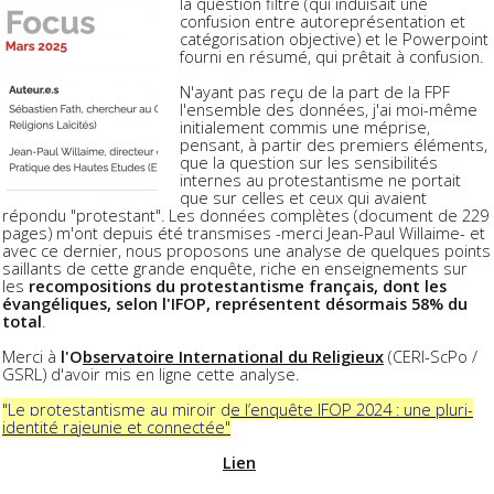
la question filtre (qui induisait une
confusion entre autoreprésentation et
catégorisation objective) et le
Powerpoint
fourni en résumé, qui prêtait à confusion.
N
'ayant pas reçu de la part de la FPF
l'ensemble des données, j'ai moi-même
initialement commis une méprise,
pensant, à partir des premiers éléments,
que la question sur les sensibilités
internes au protestantisme ne portait
que sur celles et ceux qui avaient
répondu "protestant". Les données complètes (document de 229
pages) m'ont depuis été transmises -merci Jean-Paul Willaime- et
avec ce dernier, nous proposons une analyse de quelques points
saillants de cette grande enquête, riche en enseignements sur
les
recompositions du protestantisme français, dont les
évangéliques, selon l'IFOP, représentent désormais 58% du
total
.
Merci à
l'O
bservatoire International du Religieux
(CERI-ScPo /
GSRL) d'avoir mis en ligne cette analyse.
"
Le protestantisme au miroir de l’enquête IFOP 2024 : une pluri-
identité rajeunie et connectée"
Lien