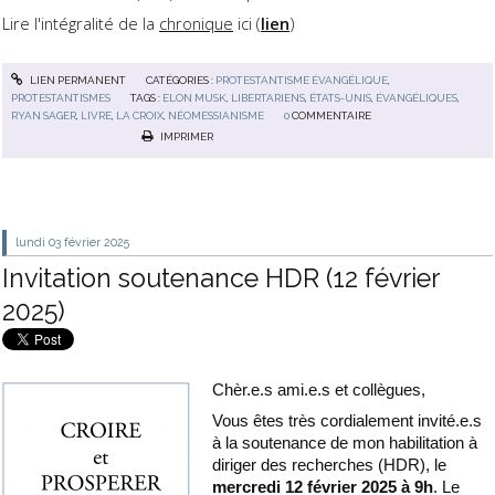
Lire l'intégralité de la
chronique
ici (
lien
)
LIEN PERMANENT
CATÉGORIES :
PROTESTANTISME ÉVANGÉLIQUE
,
PROTESTANTISMES
TAGS :
ELON MUSK
,
LIBERTARIENS
,
ÉTATS-UNIS
,
ÉVANGÉLIQUES
,
RYAN SAGER
,
LIVRE
,
LA CROIX
,
NÉOMESSIANISME
0
COMMENTAIRE
IMPRIMER
lundi 03
février 2025
Invitation soutenance HDR (12 février
2025)
Chèr.e.s ami.e.s et collègues,
Vous êtes très cordialement invité.e.s
à la soutenance de mon habilitation à
diriger des recherches (HDR), le
mercredi 12 février 2025 à 9h
. Le