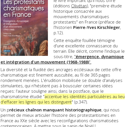
le livre important qu'il nous offre
(éditions
Olivétan
), "première étude
historique consacrée aux
mouvements charismatiques
protestants" en France (préface de
l'historien
Pierre-Yves Kirschleger
,
p.12).
Cette enquête fouillée témoigne
d'une excellente connaissance du
terrain. Elle décrit, comme l'indique le
sous-titre,
"
émergence, dynamique
et intégration d'un mouvement (1968-1988)
".
La diversité et la fluidité des ancrages ecclésiaux de cette offre
charismatique est finement auscultée, au fil de 365 pages
rondement menées. L'érudition mobilisée se double d'analyses
stimulantes, qui n'hésitent pas à bousculer certaines idées
reçues: l'auteur souligne ainsi, dans la postface, que le
charismatisme étudié "
accentue les identités particulières au lieu
d'effacer les lignes qui les distinguent
" (p.347).
Un p
récieux chaînon manquant historiographique
, qui nous
permet de mieux articuler l'histoire des protestantismes en
France au XXe siècle avec les reconfigurations charismatisées
contemporaines. A mettre sous le sapin de Noël !