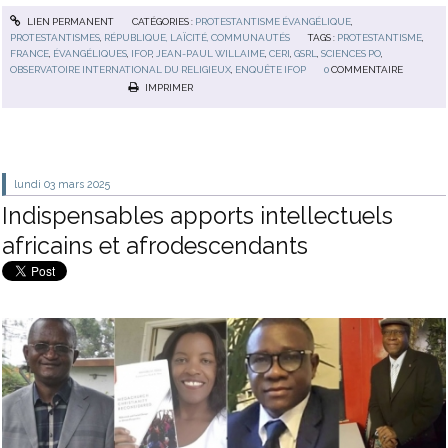
LIEN PERMANENT
CATÉGORIES :
PROTESTANTISME ÉVANGÉLIQUE
,
PROTESTANTISMES
,
RÉPUBLIQUE, LAÏCITÉ, COMMUNAUTÉS
TAGS :
PROTESTANTISME
,
FRANCE
,
ÉVANGÉLIQUES
,
IFOP
,
JEAN-PAUL WILLAIME
,
CERI
,
GSRL
,
SCIENCES PO
,
OBSERVATOIRE INTERNATIONAL DU RELIGIEUX
,
ENQUÊTE IFOP
0
COMMENTAIRE
IMPRIMER
lundi 03
mars 2025
Indispensables apports intellectuels
africains et afrodescendants