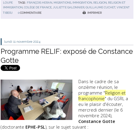
LOUPE
TAGS :
FRANÇOIS HERAN
,
MIGRATIONS
,
IMMIGRATION
,
RELIGION
,
RELIGION ET
IMMIGRATION
,
COLÈGE DE FRANCE
,
JULIETTE GALONNIER
,
GUILLAUME CUCHET
,
VINCENT
TIBERJ
0
COMMENTAIRE
IMPRIMER
lundi 11
novembre 2024
Programme RELIF: exposé de Constance
Gotte
Dans le cadre de sa
onzième réunion, le
programme "
Religion et
francophonie
" du GSRL a
eu le plaisir d'écouter,
mercredi dernier (le 6
novembre 2024),
Constance Gotte
(doctorante
EPHE-PSL
), sur le sujet suivant :