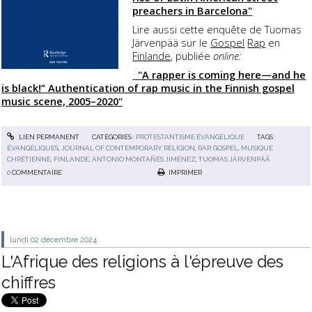
preachers in
Barcelona
"
Lire aussi cette enquête de Tuomas
Järvenpää sur le
Gospel
Rap
en
Finlande
, publiée
online:
"A rapper is coming here—and he
is black!” Authentication of rap music in the Finnish gospel
music scene, 2005–2020"
LIEN PERMANENT
CATÉGORIES :
PROTESTANTISME ÉVANGÉLIQUE
TAGS :
ÉVANGÉLIQUES
,
JOURNAL OF CONTEMPORARY RELIGION
,
RAP
,
GOSPEL
,
MUSIQUE
CHRÉTIENNE
,
FINLANDE
,
ANTONIO MONTAÑÉS JIMÉNEZ
,
TUOMAS JÄRVENPÄÄ
0
COMMENTAIRE
IMPRIMER
lundi 02
décembre 2024
L'Afrique des religions à l'épreuve des
chiffres