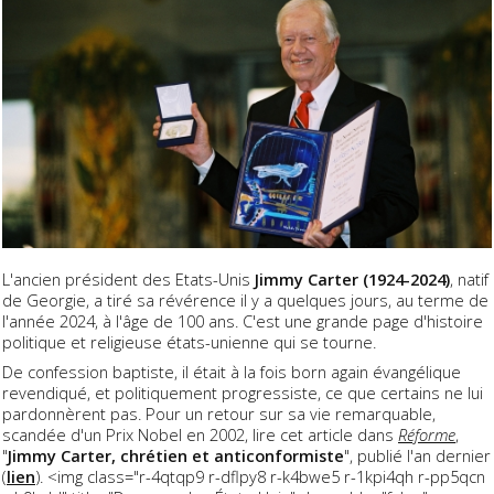
L'ancien président des Etats-Unis
Jimmy Carter (1924-2024)
, natif
de Georgie, a tiré sa révérence il y a quelques jours, au terme de
l'année 2024, à l'âge de 100 ans. C'est une grande page d'histoire
politique et religieuse états-unienne qui se tourne.
De confession baptiste, il était à la fois born again évangélique
revendiqué, et politiquement progressiste, ce que certains ne lui
pardonnèrent pas. Pour un retour sur sa vie remarquable,
scandée d'un Prix Nobel en 2002, lire cet article dans
Réforme
,
"
Jimmy Carter, chrétien et anticonformiste
", publié l'an dernier
(
lien
).
<img class="r-4qtqp9 r-dflpy8 r-k4bwe5 r-1kpi4qh r-pp5qcn