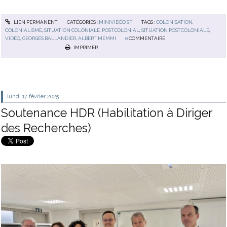
LIEN PERMANENT
CATÉGORIES :
MINIVIDÉO SF
TAGS :
COLONISATION
,
COLONIALISME
,
SITUATION COLONIALE
,
POSTCOLONIAL
,
SITUATION POSTCOLONIALE
,
VIDÉO
,
GEORGES BALLANDIER
,
ALBERT MEMMI
0
COMMENTAIRE
IMPRIMER
lundi 17
février 2025
Soutenance HDR (Habilitation à Diriger
des Recherches)