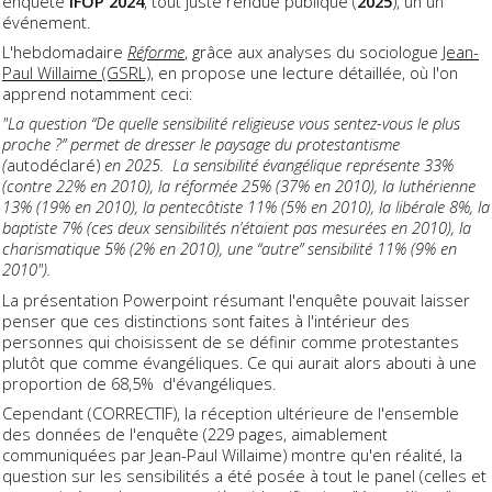
enquête
IFOP
2024
, tout juste rendue publique (
2025
), un un
événement.
L'hebdomadaire
Réforme
, grâce aux analyses du sociologue
Jean-
Paul Willaime (GSRL)
, en propose une lecture détaillée, où l'on
apprend notamment ceci:
"La question “De quelle sensibilité religieuse vous sentez-vous le plus
proche ?” permet de dresser le paysage du protestantisme
(
autodéclaré)
en 2025. La sensibilité évangélique représente 33%
(contre 22% en 2010), la réformée 25% (37% en 2010), la luthérienne
13% (19% en 2010), la pentecôtiste 11% (5% en 2010), la libérale 8%, la
baptiste 7% (ces deux sensibilités n’étaient pas mesurées en 2010), la
charismatique 5% (2% en 2010), une “autre” sensibilité 11% (9% en
2010").
La présentation Powerpoint résumant l'enquête pouvait laisser
penser que ces distinctions sont faites à l'intérieur des
personnes qui choisissent de se définir comme protestantes
plutôt que comme évangéliques. Ce qui aurait alors abouti à une
proportion de
68,5% d'évangéliques.
Cependant (CORRECTIF), la réception ultérieure de l'ensemble
des données de l'enquête (229 pages, aimablement
communiquées par Jean-Paul Willaime) montre qu'en réalité, la
question sur les sensibilités a été posée à tout le panel (celles et