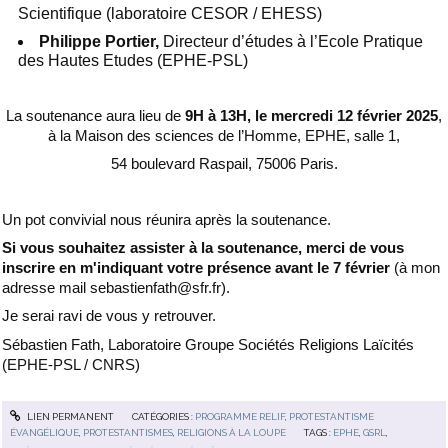
Scientifique (laboratoire CESOR / EHESS)
Philippe Portier,
Directeur d’études à l’Ecole Pratique
des Hautes Etudes (EPHE-PSL)
La soutenance aura lieu de
9H à 13H, le mercredi 12 février 2025
,
à la Maison des sciences de l’Homme, EPHE, salle 1,
54 boulevard Raspail, 75006 Paris.
Un pot convivial nous réunira après la soutenance.
Si vous souhaitez assister à la soutenance, merci de vous
inscrire en m'indiquant votre présence avant le 7 février
(à mon
adresse mail sebastienfath@sfr.fr).
Je serai ravi de vous y retrouver.
Sébastien Fath, Laboratoire Groupe Sociétés Religions Laïcités
(EPHE-PSL / CNRS)
LIEN PERMANENT
CATÉGORIES :
PROGRAMME RELIF
,
PROTESTANTISME
ÉVANGÉLIQUE
,
PROTESTANTISMES
,
RELIGIONS À LA LOUPE
TAGS :
EPHE
,
GSRL
,