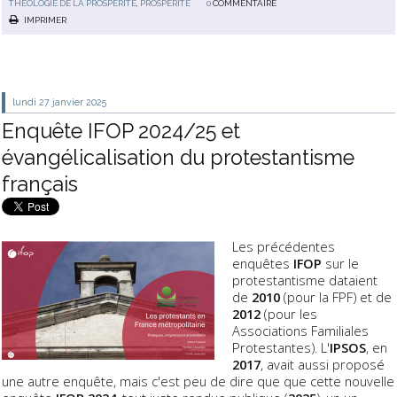
THÉOLOGIE DE LA PROSPÉRITÉ
,
PROSPÉRITÉ
0
COMMENTAIRE
IMPRIMER
lundi 27
janvier 2025
Enquête IFOP 2024/25 et
évangélicalisation du protestantisme
français
Les précédentes
enquêtes
IFOP
sur le
protestantisme dataient
de
2010
(pour la FPF) et de
2012
(pour les
Associations Familiales
Protestantes). L'
IPSOS
, en
2017
, avait aussi proposé
une autre enquête, mais c'est peu de dire que que cette nouvelle