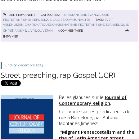
LIEN PERMANENT
CATÉGORIES :
PROTESTANTISME ÉVANGÉLIQUE
,
PROTESTANTISMES
,
RÉPUBLIQUE, LAÏCITÉ, COMMUNAUTÉS
TAGS :
EVERT
VELDHUIZEN
,
CHARISMATIQUES
,
CHARISMATISME
,
PROTESTANTISME
,
ÉVANGÉLIQUES
,
CHRISTIANISME
,
LIVRE
,
OLIVÉTAN
0
COMMENTAIRE
IMPRIMER
lundi 09
décembre 2024
Street preaching, rap Gospel (JCR)
Belles glanures sur le
Journal of
Contemporary Religion
.
Cet article sur les prédicateurs de
rue à
Barcelone,
par Antonio
Montañés Jiménez:
"Migrant
Pentecostalism
and the
rise of Latin American street