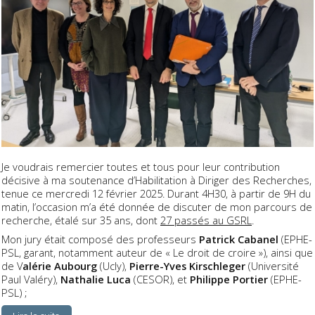
Je voudrais remercier toutes et tous pour leur contribution
décisive à ma soutenance d’Habilitation à Diriger des Recherches,
tenue ce mercredi 12 février 2025. Durant 4H30, à partir de 9H du
matin, l’occasion m’a été donnée de discuter de mon parcours de
recherche, étalé sur 35 ans, dont
27 passés au GSRL
.
Mon jury était composé des professeurs
Patrick Cabanel
(EPHE-
PSL, garant, notamment auteur de « Le droit de croire »), ainsi que
de V
alérie Aubourg
(Ucly),
Pierre-Yves Kirschleger
(Université
Paul Valéry),
Nathalie Luca
(CESOR), et
Philippe Portier
(EPHE-
PSL) ;