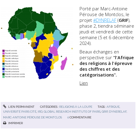
Porté par Marc-Antoine
Pérouse de Montclos, le
projet
#DYNRELAF
(
GRIF
),
phase 2, tiendra séminaire
jeudi et vendredi de cette
semaine (5 et 6 décembre
2024).
Beaux échanges en
perspective sur
"l'Afrique
des religions
à l'épreuve
des chiffres et des
catégorisations".
Lien
LIEN PERMANENT
CATÉGORIES :
RELIGIONS À LA LOUPE
TAGS :
AFRIQUE
,
UNIVERSITÉ PARIS CITÉ
,
IRD
,
GLOBAL RESEARCH INSTITUTE OF PARIS
,
GRIP
,
DYNERELAF
,
MARC-ANTOINE PÉROUSE DE MONTCLOS
0
COMMENTAIRE
IMPRIMER