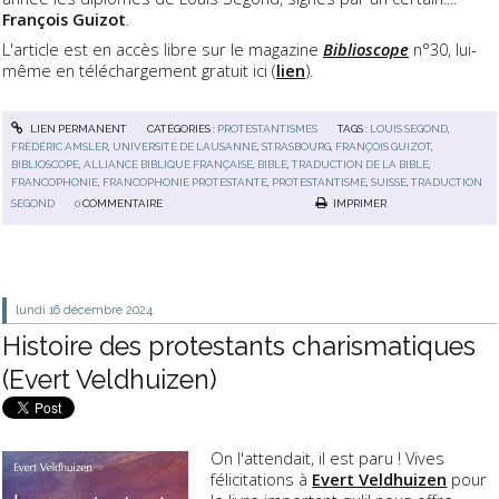
François Guizot
.
L'article est en accès libre sur le magazine
Biblioscope
n°30, lui-
même en téléchargement gratuit ici (
lien
).
LIEN PERMANENT
CATÉGORIES :
PROTESTANTISMES
TAGS :
LOUIS SEGOND
,
FRÉDÉRIC AMSLER
,
UNIVERSITÉ DE LAUSANNE
,
STRASBOURG
,
FRANÇOIS GUIZOT
,
BIBLIOSCOPE
,
ALLIANCE BIBLIQUE FRANÇAISE
,
BIBLE
,
TRADUCTION DE LA BIBLE
,
FRANCOPHONIE
,
FRANCOPHONIE PROTESTANTE
,
PROTESTANTISME
,
SUISSE
,
TRADUCTION
SEGOND
0
COMMENTAIRE
IMPRIMER
lundi 16
décembre 2024
Histoire des protestants charismatiques
(Evert Veldhuizen)
On l'attendait, il est paru ! Vives
félicitations à
Evert Veldhuizen
pour