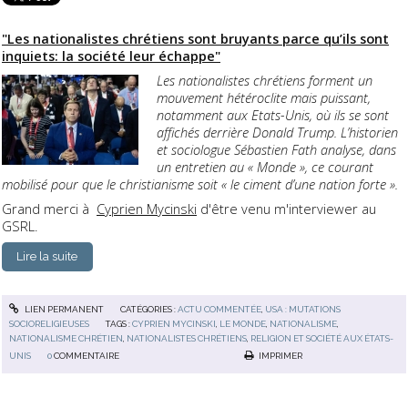
"Les nationalistes chrétiens sont bruyants parce qu’ils sont
inquiets: la société leur échappe"
Les nationalistes chrétiens forment un
mouvement hétéroclite mais puissant,
notamment aux Etats-Unis, où ils se sont
affichés derrière Donald Trump. L’historien
et sociologue Sébastien Fath analyse, dans
un entretien au « Monde », ce courant
mobilisé pour que le christianisme soit « le ciment d’une nation forte ».
Grand merci à
Cyprien Mycinski
d'être venu m'interviewer au
GSRL.
Lire la suite
LIEN PERMANENT
CATÉGORIES :
ACTU COMMENTÉE
,
USA : MUTATIONS
SOCIORELIGIEUSES
TAGS :
CYPRIEN MYCINSKI
,
LE MONDE
,
NATIONALISME
,
NATIONALISME CHRÉTIEN
,
NATIONALISTES CHRÉTIENS
,
RELIGION ET SOCIÉTÉ AUX ÉTATS-
UNIS
0
COMMENTAIRE
IMPRIMER