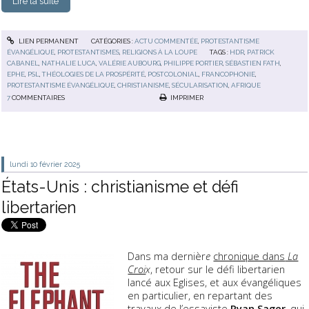
Lire la suite
LIEN PERMANENT
CATÉGORIES :
ACTU COMMENTÉE
,
PROTESTANTISME
ÉVANGÉLIQUE
,
PROTESTANTISMES
,
RELIGIONS À LA LOUPE
TAGS :
HDR
,
PATRICK
CABANEL
,
NATHALIE LUCA
,
VALÉRIE AUBOURG
,
PHILIPPE PORTIER
,
SÉBASTIEN FATH
,
EPHE
,
PSL
,
THÉOLOGIES DE LA PROSPÉRITÉ
,
POSTCOLONIAL
,
FRANCOPHONIE
,
PROTESTANTISME ÉVANGÉLIQUE
,
CHRISTIANISME
,
SÉCULARISATION
,
AFRIQUE
7
COMMENTAIRES
IMPRIMER
lundi 10
février 2025
États-Unis : christianisme et défi
libertarien
Dans ma dernièr
e
chronique dans
La
Croi
x
, retour sur le défi libertarien
lancé aux Eglises, et aux évangéliques
en particulier, en repartant des
travaux de l’essayiste
Ryan Sager
, qui,