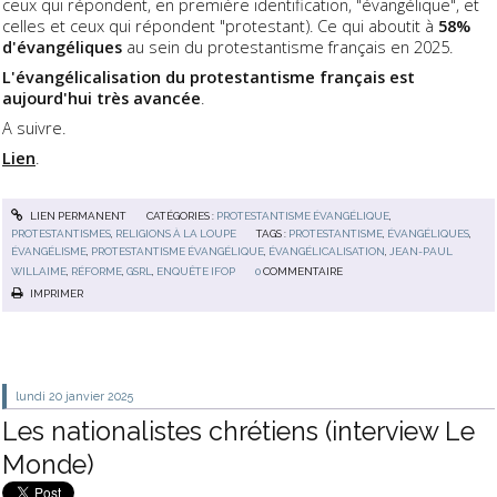
ceux qui répondent, en première identification, "évangélique", et
celles et ceux qui répondent "protestant). Ce qui aboutit à
58%
d'évangéliques
au sein du protestantisme français en 2025.
L'évangélicalisation du protestantisme français est
aujourd'hui très avancée
.
A suivre.
Lien
.
LIEN PERMANENT
CATÉGORIES :
PROTESTANTISME ÉVANGÉLIQUE
,
PROTESTANTISMES
,
RELIGIONS À LA LOUPE
TAGS :
PROTESTANTISME
,
ÉVANGÉLIQUES
,
ÉVANGÉLISME
,
PROTESTANTISME ÉVANGÉLIQUE
,
ÉVANGÉLICALISATION
,
JEAN-PAUL
WILLAIME
,
RÉFORME
,
GSRL
,
ENQUÊTE IFOP
0
COMMENTAIRE
IMPRIMER
lundi 20
janvier 2025
Les nationalistes chrétiens (interview Le
Monde)