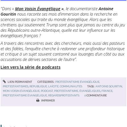
"Dans «
Mon Voisin Évangélique
»
, le documentariste
Antoine
Gouritin
nous raconte ses mois d’immersion dans la recherche en
sciences sociales qui traite du monde évangélique. Alors que les
chrétiens qui soutiennent Trump sont plus que jamais au centre du jeu
des Républicains outre-Atlantique, quelle est leur influence sur les
évangéliques français ?
A travers des rencontres avec des chercheurs, mais aussi des pasteurs
et des fidèles, l’enquête cherche à redonner une profondeur historique
et critique à un sujet souvent cantonné aux louanges d’un côté ou aux
accusations de dérives sectaires de l’autre".
Lien vers la série de podcasts
LIEN PERMANENT
CATÉGORIES :
PROTESTANTISME ÉVANGÉLIQUE
,
PROTESTANTISMES
,
RÉPUBLIQUE, LAÏCITÉ, COMMUNAUTÉS
TAGS :
ANTOINE GOURITIN
,
MON VOISIN ÉVANGÉLIQUE
,
PODCAST
,
PROTESTANTISME
,
ÉVANGÉLIQUES
,
FRANCE
,
PROTESTANTISME ÉVANGÉLIQUE
,
REGARDSPROTESTANTS
0
COMMENTAIRE
IMPRIMER