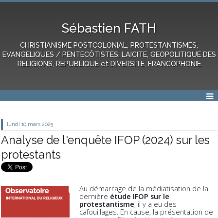
Sébastien FATH
CHRISTIANISME POSTCOLONIAL, PROTESTANTISMES,
EVANGELIQUES / PENTECÔTISTES, LAICITE, GEOPOLITIQUE DES
RELIGIONS, REPUBLIQUE et DIVERSITE, FRANCOPHONIE
lundi 10
mars 2025
Analyse de l'enquête IFOP (2024) sur les
protestants
Au démarrage de la médiatisation de la
dernière
étude IFOP sur le
protestantisme
, il y a eu des
cafouillages. En cause, la présentation de