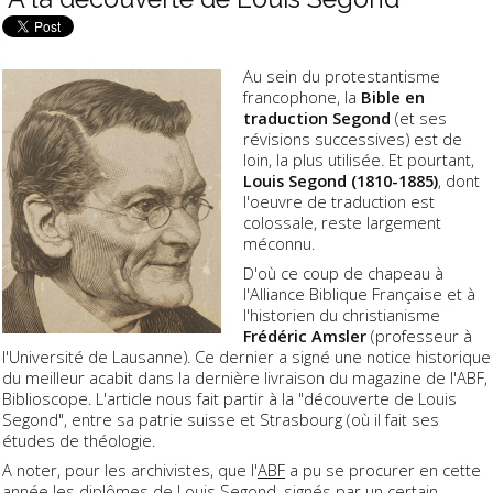
Au sein du protestantisme
francophone, la
Bible en
traduction Segond
(et ses
révisions successives) est de
loin, la plus utilisée. Et pourtant,
Louis Segond (1810-1885)
, dont
l'oeuvre de traduction est
colossale, reste largement
méconnu.
D'où ce coup de chapeau à
l'Alliance Biblique Française et à
l'historien du christianisme
Frédéric Amsler
(professeur à
l'Université de Lausanne). Ce dernier a signé une notice historique
du meilleur acabit dans la dernière livraison du magazine de l'ABF,
Biblioscope. L'article nous fait partir à la "découverte de Louis
Segond", entre sa patrie suisse et Strasbourg (où il fait ses
études de théologie.
A noter, pour les archivistes, que l'
ABF
a pu se procurer en cette
année les diplômes de Louis Segond, signés par un certain....