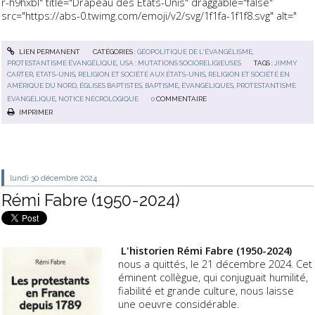
r-h9hxbl" title="Drapeau des États-Unis" draggable="false"
src="https://abs-0.twimg.com/emoji/v2/svg/1f1fa-1f1f8.svg" alt="
LIEN PERMANENT
CATÉGORIES :
GÉOPOLITIQUE DE L'ÉVANGÉLISME
,
PROTESTANTISME ÉVANGÉLIQUE
,
USA : MUTATIONS SOCIORELIGIEUSES
TAGS :
JIMMY
CARTER
,
ETATS-UNIS
,
RELIGION ET SOCIÉTÉ AUX ÉTATS-UNIS
,
RELIGION ET SOCIÉTÉ EN
AMÉRIQUE DU NORD
,
ÉGLISES BAPTISTES
,
BAPTISME
,
ÉVANGÉLIQUES
,
PROTESTANTISME
ÉVANGÉLIQUE
,
NOTICE NÉCROLOGIQUE
0
COMMENTAIRE
IMPRIMER
lundi 30
décembre 2024
Rémi Fabre (1950-2024)
L'historien Rémi Fabre (1950-2024)
nous a quittés, le 21 décembre 2024. Cet
éminent collègue, qui conjuguait humilité,
fiabilité et grande culture, nous laisse
une oeuvre considérable.