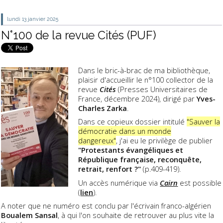
lundi 13
janvier 2025
N°100 de la revue Cités (PUF)
Dans le bric-à-brac de ma bibliothèque,
plaisir d'accueillir le n°
100
collector de la
revue
Cités
(Presses Universitaires de
France, décembre 2024), dirigé par
Yves-
Charles Zarka
.
Dans ce copieux dossier intitulé
"Sauver la
démocratie dans un monde
dangereux"
,
j'ai eu le privilège de publier
"Protestants évangéliques et
République française, reconquête,
retrait, renfort ?"
(p.409-419).
Un accès numérique via
Cairn
est possible
(
lien
).
A noter que ne numéro est conclu par l'écrivain franco-algérien
Boualem Sansal
, à qui l'on souhaite de retrouver au plus vite la