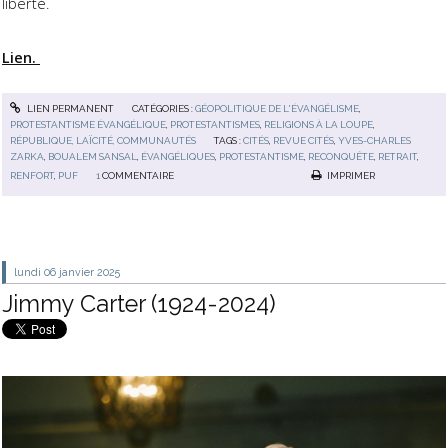
liberté.
Lien.
LIEN PERMANENT
CATÉGORIES :
GÉOPOLITIQUE DE L'ÉVANGÉLISME
,
PROTESTANTISME ÉVANGÉLIQUE
,
PROTESTANTISMES
,
RELIGIONS À LA LOUPE
,
RÉPUBLIQUE, LAÏCITÉ, COMMUNAUTÉS
TAGS :
CITÉS
,
REVUE CITÉS
,
YVES-CHARLES
ZARKA
,
BOUALEM SANSAL
,
ÉVANGÉLIQUES
,
PROTESTANTISME
,
RECONQUÊTE
,
RETRAIT
,
RENFORT
,
PUF
1
COMMENTAIRE
IMPRIMER
lundi 06
janvier 2025
Jimmy Carter (1924-2024)