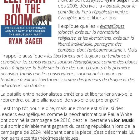
dès 2006, décrivait la
« bataille pour le
contrôle du Parti républicain »
entre
évangéliques et libertariens.
Il explique que les
«
évangéliques
(blancs), axés sur la normativité
religieuse, et les libertariens, axés sur la
liberté individuelle, partagent des
combats, dont l’anticommunisme ».
Mais
il rappelle aussi que
« les libertariens ont toujours eu tendance à
considérer les conservateurs sociaux (évangéliques) comme des ploucs
prêts à appuyer la Bible sur la tête des non-croyants à la première
occasion, tandis que les conservateurs sociaux ont toujours eu
tendance à voir les libertariens comme des fumeurs de drogue et des
adorateurs du diable ».
La bataille entre nationalistes chrétiens et libertariens va-t-elle
reprendre, ou une alliance solide va-t-elle se prolonger?
Il est trop tôt pour le dire, mais une chose est sûre: si des
leaders évangéliques comme la néocharismatique Paula White
ont dominé la campagne de 2016, c’est le libertarien
Elon Musk
qui sort indéniablement gagnant du casting républicain lors de la
campagne de 2024: l’éléphant dans la pièce, c’est désormais lui,
non sans accents (néo)messianiques.