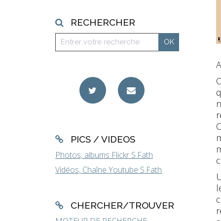
RECHERCHER
A
q
n
r
C
m
PICS / VIDEOS
m
Photos, albums Flickr S.Fath
c
Vidéos, Chaîne Youtube S.Fath
U
l
c
CHERCHER/TROUVER
r