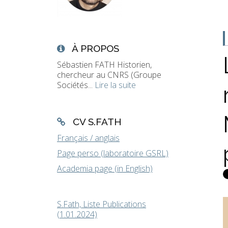
À PROPOS
Sébastien FATH Historien,
chercheur au CNRS (Groupe
Sociétés...
Lire la suite
CV S.FATH
Français / anglais
Page perso (laboratoire GSRL)
Academia page (in English)
S.Fath, Liste Publications
(1.01.2024)