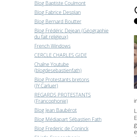
Blog Baptiste Coulmont
Blog Fabrice Desplan
Blog Bernard Boutter
Blog Frédéric Dejean (Géographie
du fait religieux)
French Windows
CERCLE CHARLES GIDE
Chaîne Youtube
(blogdesebastienfath)
Blog Protestants bretons
(JY.Carluer)
REGARDS PROTESTANTS
i
(Francophonie)
Blog Jean Baubérot
L
E
Blog Médiapart Sébastien Fath
g
Blog Frederic de Coninck
e