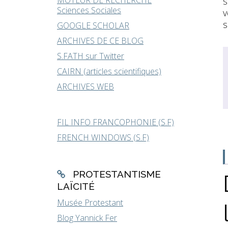
MOTEUR DE RECHERCHE
s
Sciences Sociales
v
s
GOOGLE SCHOLAR
ARCHIVES DE CE BLOG
S.FATH sur Twitter
CAIRN (articles scientifiques)
ARCHIVES WEB
FIL INFO FRANCOPHONIE (S.F)
FRENCH WINDOWS (S.F)
PROTESTANTISME
LAÏCITÉ
Musée Protestant
Blog Yannick Fer