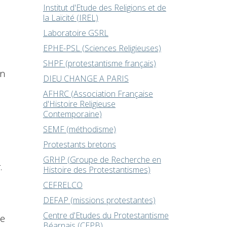
Institut d'Etude des Religions et de
la Laïcité (IREL)
Laboratoire GSRL
EPHE-PSL (Sciences Religieuses)
SHPF (protestantisme français)
en
DIEU CHANGE A PARIS
AFHRC (Association Française
d'Histoire Religieuse
Contemporaine)
SEMF (méthodisme)
Protestants bretons
GRHP (Groupe de Recherche en
.
Histoire des Protestantismes)
CEFRELCO
DEFAP (missions protestantes)
Centre d'Etudes du Protestantisme
ne
Béarnais (CEPB)