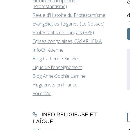
Fil-info Francophonie
é
(Protestantisme)
l
d
Revue d'Histoire du Protestantisme
n
Evangéliques Tziganes (Le Cossec)
Protestantisme français (FPF)
Eglises congolaises, CASARHEMA
InfoChrétienne
Blog Catherine Kintzler
Ligue de l'enseignement
Blog Anne-Sophie Lamine
Huguenots en France
Foi et Vie
INFO RELIGIEUSE ET
LAÏQUE