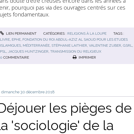
ans doute d'être creusés encore dans les années à
enir, pourquoi pas via des ouvrages centrés sur ces
ujets fondamentaux.
LIEN PERMANENT
CATÉGORIES :
RELIGIONS À LA LOUPE
TAGS :
LIVRE
,
EPHE
,
FONDATION DU ROI ABDUL-AZIZ AL SAOUD POUR LES ETUDES
ISLAMIQUES
,
MÉDITERRANÉE
,
STÉPHANIE LAITHIER
,
VALENTINE ZUBER
,
GSRL
,
PSL
,
JACQUES HUNTZINGER
,
TRANSMISSION DU RELIGIEUX
0
COMMENTAIRE
IMPRIMER
dimanche 30
décembre 2018
Déjouer les pièges de
la 'sociologie' de la