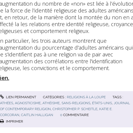
’augmentation du nombre de «non» est liée à l’évolutio
e la force de l’identité religieuse des adultes américain
t, en retour, de la manière dont la montée du non en 
ffecté la les relations entre identité religieuse, croyanc
eligieuses et comportement religieux.
n particulier, les trois auteurs montrent que
'augmentation du pourcentage d'adultes américains qui
e s'identifient pas à une religion va de pair avec
'augmentation des corrélations entre l'identification
eligieuse, les convictions et le comportement.
ien.
LIEN PERMANENT
CATÉGORIES :
RELIGIONS À LA LOUPE
TAGS :
ATHÉES
,
AGNOSTICISME
,
ATHÉISME
,
SANS-RELIGIONS
,
ÉTATS-UNIS
,
JOURNAL
OF CONTEMPORARY RELIGION
,
CHRISTOPHER P. SCHEITLE
,
KATIE E.
CORCORAN
,
CAITLIN HALLIGAN
0
COMMENTAIRE
IMPRIMER