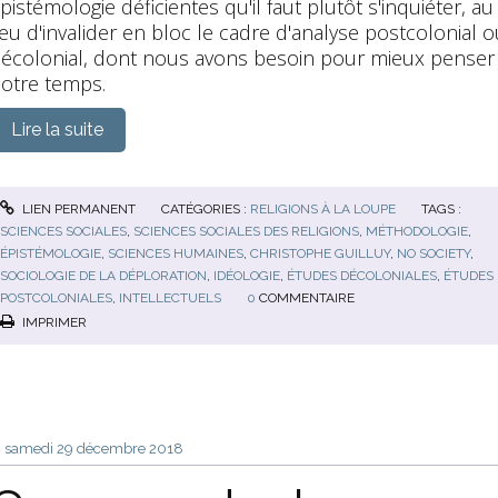
pistémologie déficientes qu'il faut plutôt s'inquiéter, au
ieu d'invalider en bloc le cadre d'analyse postcolonial o
écolonial, dont nous avons besoin pour mieux penser
otre temps.
Lire la suite
LIEN PERMANENT
CATÉGORIES :
RELIGIONS À LA LOUPE
TAGS :
SCIENCES SOCIALES
,
SCIENCES SOCIALES DES RELIGIONS
,
MÉTHODOLOGIE
,
ÉPISTÉMOLOGIE
,
SCIENCES HUMAINES
,
CHRISTOPHE GUILLUY
,
NO SOCIETY
,
SOCIOLOGIE DE LA DÉPLORATION
,
IDÉOLOGIE
,
ÉTUDES DÉCOLONIALES
,
ÉTUDES
POSTCOLONIALES
,
INTELLECTUELS
0
COMMENTAIRE
IMPRIMER
samedi 29
décembre 2018