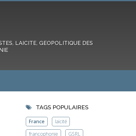
ES, LAICITE, GEOPOLITIQUE DES
NIE
TAGS POPULAIRES
France
laïcité
francophonie
GSRL