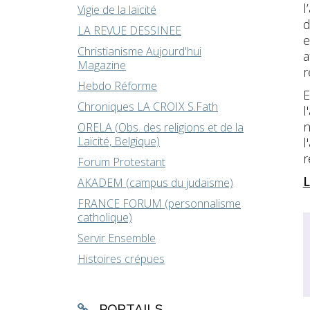
l
Vigie de la laïcité
d
LA REVUE DESSINEE
e
Christianisme Aujourd'hui
a
Magazine
r
Hebdo Réforme
E
Chroniques LA CROIX S.Fath
l
n
ORELA (Obs. des religions et de la
Laïcité, Belgique)
l
r
Forum Protestant
L
AKADEM (campus du judaïsme)
FRANCE FORUM (personnalisme
catholique)
Servir Ensemble
Histoires crépues
PORTAILS